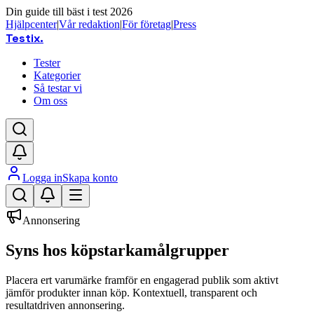
Din guide till bäst i test 2026
Hjälpcenter
|
Vår redaktion
|
För företag
|
Press
Testix
.
Tester
Kategorier
Så testar vi
Om oss
Logga in
Skapa konto
Annonsering
Syns hos köpstarka
målgrupper
Placera ert varumärke framför en engagerad publik som aktivt
jämför produkter innan köp. Kontextuell, transparent och
resultatdriven annonsering.