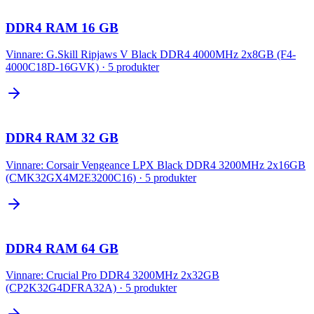
DDR4 RAM 16 GB
Vinnare:
G.Skill Ripjaws V Black DDR4 4000MHz 2x8GB (F4-
4000C18D-16GVK)
·
5
produkter
DDR4 RAM 32 GB
Vinnare:
Corsair Vengeance LPX Black DDR4 3200MHz 2x16GB
(CMK32GX4M2E3200C16)
·
5
produkter
DDR4 RAM 64 GB
Vinnare:
Crucial Pro DDR4 3200MHz 2x32GB
(CP2K32G4DFRA32A)
·
5
produkter