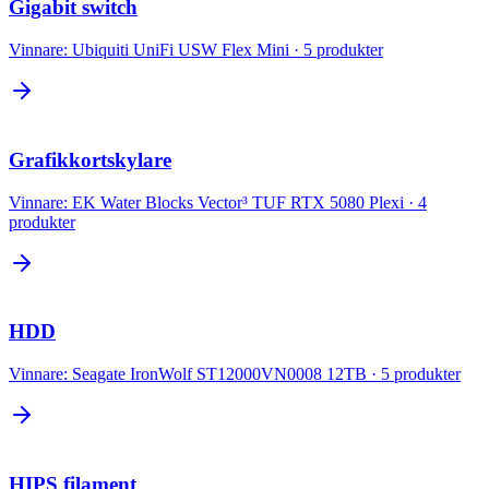
Gigabit switch
Vinnare:
Ubiquiti UniFi USW Flex Mini
·
5
produkter
Grafikkortskylare
Vinnare:
EK Water Blocks Vector³ TUF RTX 5080 Plexi
·
4
produkter
HDD
Vinnare:
Seagate IronWolf ST12000VN0008 12TB
·
5
produkter
HIPS filament