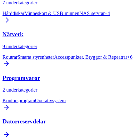
7
underkategorier
Hårddiskar
Minneskort & USB-minnen
NAS-servrar
+
4
Nätverk
9
underkategorier
Routrar
Smarta styrenheter
Accesspunkter, Bryggor & Repeatrar
+
6
Programvaror
2
underkategorier
Kontorsprogram
Operativsystem
Datorreservdelar