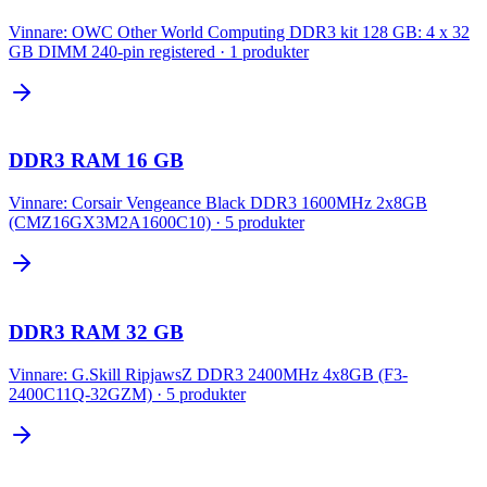
Vinnare:
OWC Other World Computing DDR3 kit 128 GB: 4 x 32
GB DIMM 240-pin registered
·
1
produkter
DDR3 RAM 16 GB
Vinnare:
Corsair Vengeance Black DDR3 1600MHz 2x8GB
(CMZ16GX3M2A1600C10)
·
5
produkter
DDR3 RAM 32 GB
Vinnare:
G.Skill RipjawsZ DDR3 2400MHz 4x8GB (F3-
2400C11Q-32GZM)
·
5
produkter