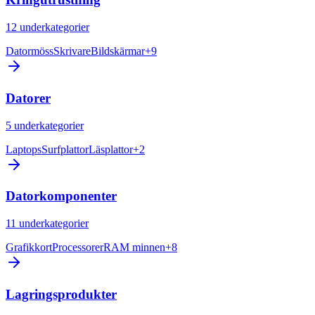
12
underkategorier
Datormöss
Skrivare
Bildskärmar
+
9
Datorer
5
underkategorier
Laptops
Surfplattor
Läsplattor
+
2
Datorkomponenter
11
underkategorier
Grafikkort
Processorer
RAM minnen
+
8
Lagringsprodukter