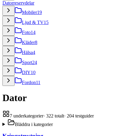
Datorreservdelar
Mobiler
19
Ljud & TV
15
Foto
14
Kläder
8
Hälsa
4
Sport
24
DIY
10
Fordon
11
Dator
7
underkategorier
·
322
totalt
·
204
testguider
Bläddra i kategorier
Kringutrustning