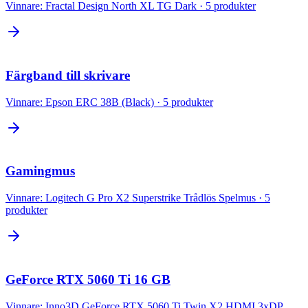
Vinnare:
Fractal Design North XL TG Dark
·
5
produkter
Färgband till skrivare
Vinnare:
Epson ERC 38B (Black)
·
5
produkter
Gamingmus
Vinnare:
Logitech G Pro X2 Superstrike Trådlös Spelmus
·
5
produkter
GeForce RTX 5060 Ti 16 GB
Vinnare:
Inno3D GeForce RTX 5060 Ti Twin X2 HDMI 3xDP