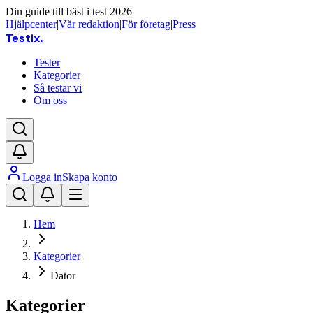
Din guide till bäst i test 2026
Hjälpcenter
|
Vår redaktion
|
För företag
|
Press
Testix
.
Tester
Kategorier
Så testar vi
Om oss
Logga in
Skapa konto
Hem
Kategorier
Dator
Kategorier