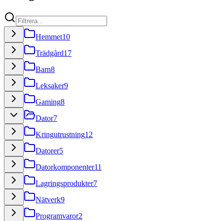
Hemmet
10
Trädgård
17
Barn
8
Leksaker
9
Gaming
8
Dator
7
Kringutrustning
12
Datorer
5
Datorkomponenter
11
Lagringsprodukter
7
Nätverk
9
Programvaror
2