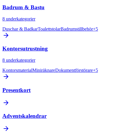
Badrum & Bastu
8
underkategorier
Duschar & Badkar
Toalettstolar
Badrumstillbehör
+
5
Kontorsutrustning
8
underkategorier
Kontorsmaterial
Miniräknare
Dokumentförstörare
+
5
Presentkort
Adventskalendrar