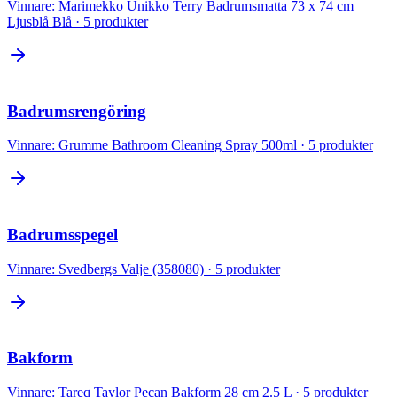
Vinnare:
Marimekko Unikko Terry Badrumsmatta 73 x 74 cm
Ljusblå Blå
·
5
produkter
Badrumsrengöring
Vinnare:
Grumme Bathroom Cleaning Spray 500ml
·
5
produkter
Badrumsspegel
Vinnare:
Svedbergs Valje (358080)
·
5
produkter
Bakform
Vinnare:
Tareq Taylor Pecan Bakform 28 cm 2.5 L
·
5
produkter