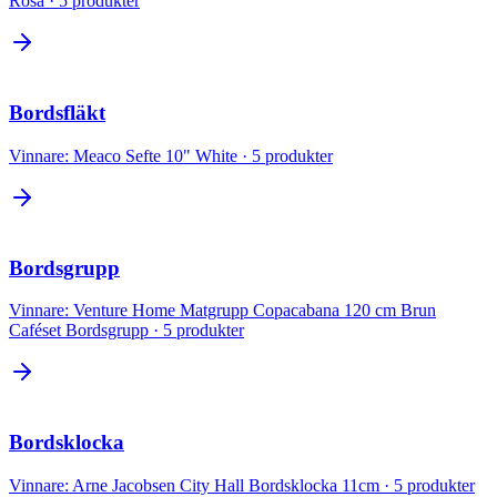
Rosa
·
5
produkter
Bordsfläkt
Vinnare:
Meaco Sefte 10" White
·
5
produkter
Bordsgrupp
Vinnare:
Venture Home Matgrupp Copacabana 120 cm Brun
Caféset Bordsgrupp
·
5
produkter
Bordsklocka
Vinnare:
Arne Jacobsen City Hall Bordsklocka 11cm
·
5
produkter