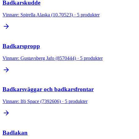
Badkarskudde
Vinnare:
Spirella Alaska (10.70523)
·
5
produkter
Badkarspropp
Vinnare:
Gustavsberg Jafo (8570444)
·
5
produkter
Badkarsväggar och badkarsfrontar
Vinnare:
Ifö Space (7392606)
·
5
produkter
Badlakan