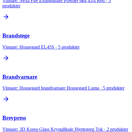
Vinnare:
Nexa Fire Extinguisher Powder 6kg 43A Red
·
5
produkter
Brandstege
Vinnare:
Housegard EL45S
·
5
produkter
Brandvarnare
Vinnare:
Housegard brandvarnare Housegard Luma
·
5
produkter
Brevpress
Vinnare:
3D Korea Glass Krystallkule Hjertegrep Tok
·
2
produkter