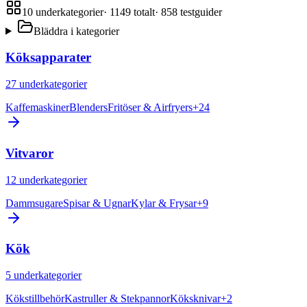
10
underkategorier
·
1149
totalt
·
858
testguider
Bläddra i kategorier
Köksapparater
27
underkategorier
Kaffemaskiner
Blenders
Fritöser & Airfryers
+
24
Vitvaror
12
underkategorier
Dammsugare
Spisar & Ugnar
Kylar & Frysar
+
9
Kök
5
underkategorier
Kökstillbehör
Kastruller & Stekpannor
Köksknivar
+
2