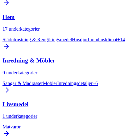
Hem
17
underkategorier
Städutrustning & Rengöringsmedel
Husdjur
Inomhusklimat
+
14
Inredning & Möbler
9
underkategorier
Sängar & Madrasser
Möbler
Inredningsdetaljer
+
6
Livsmedel
1
underkategorier
Matvaror