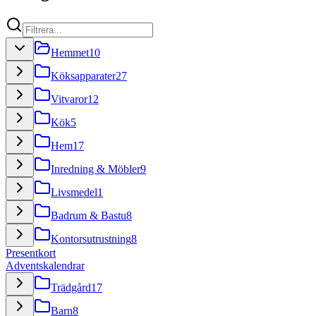
Hemmet
10
Köksapparater
27
Vitvaror
12
Kök
5
Hem
17
Inredning & Möbler
9
Livsmedel
1
Badrum & Bastu
8
Kontorsutrustning
8
Presentkort
Adventskalendrar
Trädgård
17
Barn
8