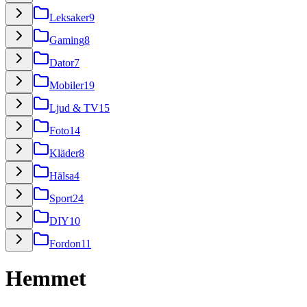
Leksaker
9
Gaming
8
Dator
7
Mobiler
19
Ljud & TV
15
Foto
14
Kläder
8
Hälsa
4
Sport
24
DIY
10
Fordon
11
Hemmet