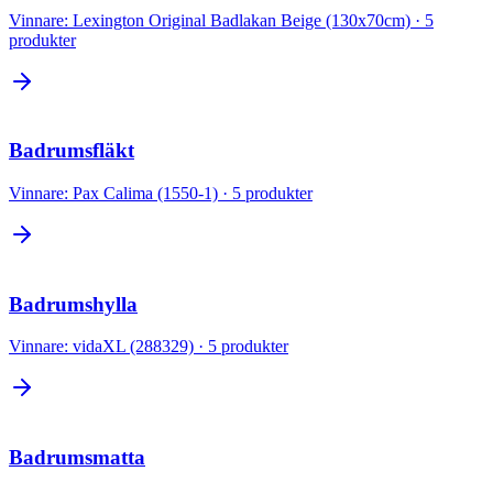
Vinnare:
Lexington Original Badlakan Beige (130x70cm)
·
5
produkter
Badrumsfläkt
Vinnare:
Pax Calima (1550-1)
·
5
produkter
Badrumshylla
Vinnare:
vidaXL (288329)
·
5
produkter
Badrumsmatta