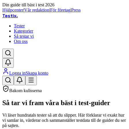
Din guide till bäst i test 2026
Hjälpcenter
|
Vår redaktion
|
För företag
|
Press
Testix
.
Tester
Kategorier
Så testar vi
Om oss
Logga in
Skapa konto
Bakom kulisserna
Så tar vi fram våra bäst i test-guider
Vi läser hundratals tester så att du slipper. Här förklarar vi exakt hur
vi samlar in, värderar och sammanställer testdata till de guider du ser
på sajten.