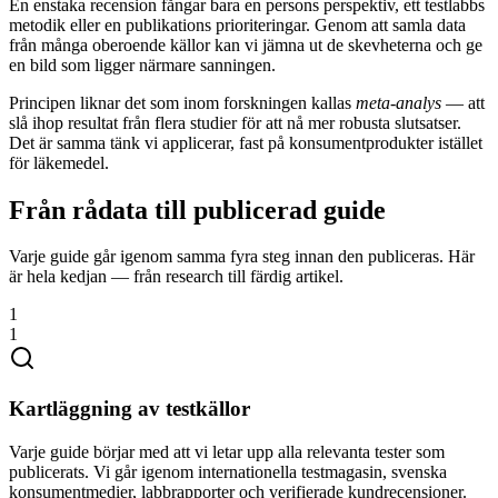
En enstaka recension fångar bara en persons perspektiv, ett testlabbs
metodik eller en publikations prioriteringar. Genom att samla data
från många oberoende källor kan vi jämna ut de skevheterna och ge
en bild som ligger närmare sanningen.
Principen liknar det som inom forskningen kallas
meta-analys
— att
slå ihop resultat från flera studier för att nå mer robusta slutsatser.
Det är samma tänk vi applicerar, fast på konsumentprodukter istället
för läkemedel.
Från rådata till publicerad guide
Varje guide går igenom samma fyra steg innan den publiceras. Här
är hela kedjan — från research till färdig artikel.
1
1
Kartläggning av testkällor
Varje guide börjar med att vi letar upp alla relevanta tester som
publicerats. Vi går igenom internationella testmagasin, svenska
konsumentmedier, labbrapporter och verifierade kundrecensioner.