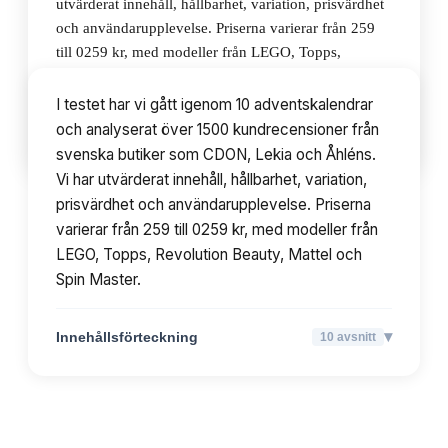
utvärderat innehåll, hållbarhet, variation, prisvärdhet
och användarupplevelse. Priserna varierar från 259
till 0259 kr, med modeller från LEGO, Topps,
Revolution Beauty, Mattel och Spin Master.
I testet har vi gått igenom 10 adventskalendrar
och analyserat över 1500 kundrecensioner från
▾
Innehållsförteckning
10
avsnitt
svenska butiker som CDON, Lekia och Åhléns.
Vi har utvärderat innehåll, hållbarhet, variation,
prisvärdhet och användarupplevelse. Priserna
varierar från 259 till 0259 kr, med modeller från
LEGO, Topps, Revolution Beauty, Mattel och
Spin Master.
▾
Innehållsförteckning
10
avsnitt