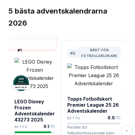
TOPPLISTA
5
bästa
adventskalendrarna
2026
ADVENTSKALENDER
BÄST I TEST
#
1
BÄST FÖR
#
2
FOTBOLLSÄLSKARE
2026
.
Testix
BÄST I TEST
Topps Fotbollskort
LEGO Disney
Premier League 25 26
Frozen
Adventskalender
Adventskalender
8.8
/10
BETYG
43273 2025
9.1
/10
BETYG
Perfekt för
›
fotbollsintresserade barn