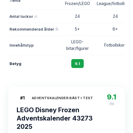
Tema
Frozen/LEGO
League/fotbollskor
Antal luckor
st
24
24
Rekommenderad ålder
år
5+
6+
LEGO-
Innehållstyp
Fotbollskort
bitar/figurer
Betyg
9.1
8.8
9.1
#
1
ADVENTSKALENDER BÄST I TEST
/10
LEGO Disney Frozen
Adventskalender 43273
2025