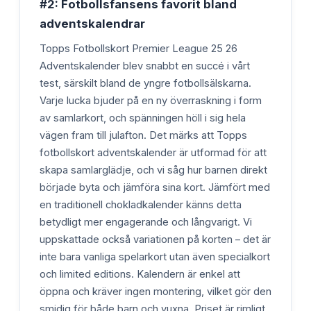
#2: Fotbollsfansens favorit bland
adventskalendrar
Topps Fotbollskort Premier League 25 26
Adventskalender blev snabbt en succé i vårt
test, särskilt bland de yngre fotbollsälskarna.
Varje lucka bjuder på en ny överraskning i form
av samlarkort, och spänningen höll i sig hela
vägen fram till julafton. Det märks att Topps
fotbollskort adventskalender är utformad för att
skapa samlarglädje, och vi såg hur barnen direkt
började byta och jämföra sina kort. Jämfört med
en traditionell chokladkalender känns detta
betydligt mer engagerande och långvarigt. Vi
uppskattade också variationen på korten – det är
inte bara vanliga spelarkort utan även specialkort
och limited editions. Kalendern är enkel att
öppna och kräver ingen montering, vilket gör den
smidig för både barn och vuxna. Priset är rimligt