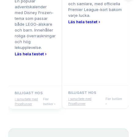
En populär
och samlare, med officiella
b
adventskalender
Premier League-kort bakom
R
med Disney Frozen-
varje lucka.
L
tema som passar
Läs hela testet ›
både LEGO-älskare
och barn. Innehåller
roliga överraskningar
och hög
lekupplevelse.
Läs hela testet ›
BILLIGAST HOS
BILLIGAST HOS
i samarbete med
Fler butiker
i
i samarbete med
Fler
PriceRunner
›
P
PriceRunner
butiker ›