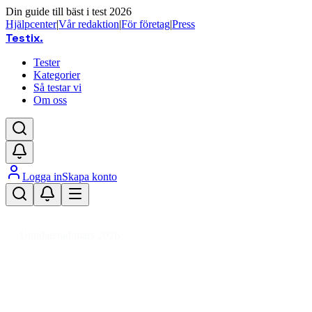
Din guide till bäst i test 2026
Hjälpcenter
|
Vår redaktion
|
För företag
|
Press
Testix
.
Tester
Kategorier
Så testar vi
Om oss
Logga in
Skapa konto
Hem
/
Hemmet
/
Adventskalendrar
Uppdaterad mars 2026
Adventskalender bäst i test 2026 –
våra favoriter för hela familjen