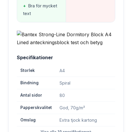
+
Bra för mycket
text
Specifikationer
Storlek
A4
Bindning
Spiral
Antal sidor
80
Papperskvalitet
God, 70g/m²
Omslag
Extra tjock kartong
›
Visa alla
10
specifikationer