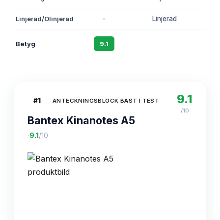
Linjerad/Olinjerad
-
Linjerad
Li
Betyg
9.1
8.8
9.1
#
1
ANTECKNINGSBLOCK BÄST I TEST
/10
Bantex Kinanotes A5
·
9.1
/10