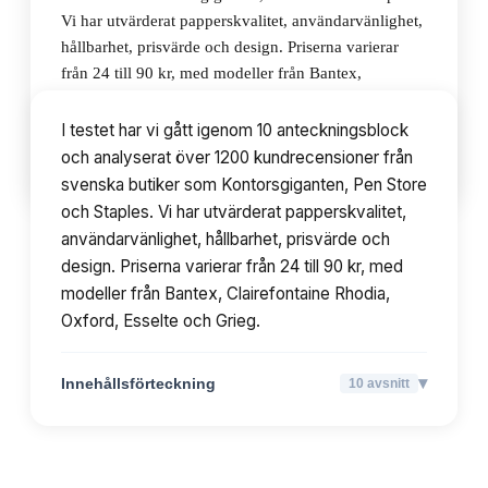
Vi har utvärderat papperskvalitet, användarvänlighet,
hållbarhet, prisvärde och design. Priserna varierar
från 24 till 90 kr, med modeller från Bantex,
Clairefontaine Rhodia, Oxford, Esselte och Grieg.
I testet har vi gått igenom 10 anteckningsblock
och analyserat över 1200 kundrecensioner från
▾
Innehållsförteckning
10
avsnitt
svenska butiker som Kontorsgiganten, Pen Store
och Staples. Vi har utvärderat papperskvalitet,
användarvänlighet, hållbarhet, prisvärde och
design. Priserna varierar från 24 till 90 kr, med
modeller från Bantex, Clairefontaine Rhodia,
Oxford, Esselte och Grieg.
▾
Innehållsförteckning
10
avsnitt