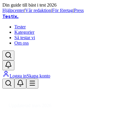
Din guide till bäst i test 2026
Hjälpcenter
|
Vår redaktion
|
För företag
|
Press
Testix
.
Tester
Kategorier
Så testar vi
Om oss
Logga in
Skapa konto
Hem
/
Hemmet
/
Kontorsutrustning
/
Kontorsmaterial
/
Kalendrar & Anteckningsblock
/
Anteckningsblock
Uppdaterad mars 2026
Anteckningsblock bäst i test – våra
favoriter för kontor och skola 2026