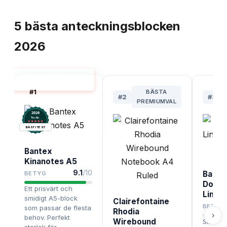
TOPPLISTA
5
bästa
anteckningsblocken
2026
ANTECKNINGSBLOCK
BÄST I TEST
#
1
BÄSTA
#
2
#
3
PREMIUMVAL
2026
.
Testix
BÄST I TEST
Bantex
Kinanotes A5
9.1
/10
Bante
BETYG
Dormi
Ett prisvärt och
Lined
smidigt A5-block
Clairefontaine
BETYG
som passar de flesta
Rhodia
›
behov. Perfekt
Wirebound
Slitsta