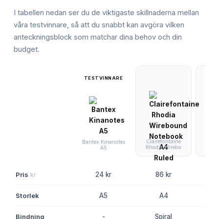
I tabellen nedan ser du de viktigaste skillnaderna mellan
våra testvinnare, så att du snabbt kan avgöra vilken
anteckningsblock
som matchar dina behov och din
budget.
TESTVINNARE
Clairefontaine
Bante
Bantex Kinanotes
Rhodia Wirebo
Line 
A5
Pris
kr
24 kr
86 kr
8
Storlek
A5
A4
Bindning
-
Spiral