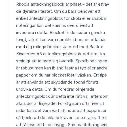
Rhodia anteckningsblock är priset – det är ett av
de dyraste i testet. Om du bara behöver ett
enkelt anteckningsblock för skola eller snabba
noteringar kan det kännas överdrivet att
investera i detta. Blocket är dessutom ganska
tungt, vilket kan vara opraktiskt om du ofta bär
med dig många böcker. Jämfört med Bantex
Kinanotes A5 anteckningsblock är det inte lika
smidigt att ta med sig överallt. Spiralbindningen
är robust men kan ibland fastna i tyg eller andra
papper om du har blocket löst i väskan. Ett tips
är att använda ett skyddande fodral för att
undvika detta. Om du föredrar olinjerade
anteckningsblock är detta inte rätt val, eftersom
alla sidor är linjerade. För dig som ofta river ut
sidor kan det vara värt att notera att pappret är
så tjockt att det ibland kräver lite extra kraft för
att få loss ett blad snyggt. Sammanfattningsvis