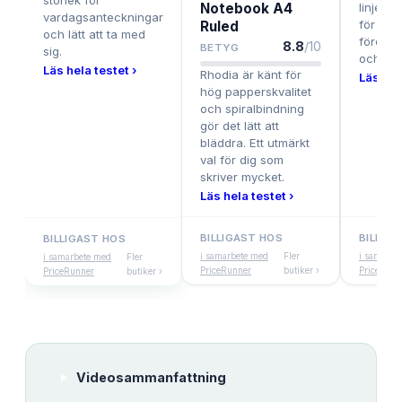
storlek för
Notebook A4
linjerad
vardagsanteckningar
för
Ruled
och lätt att ta med
föreläs
8.8
/10
BETYG
sig.
och stu
Läs hela testet ›
Rhodia är känt för
Läs hel
hög papperskvalitet
och spiralbindning
gör det lätt att
bläddra. Ett utmärkt
val för dig som
skriver mycket.
Läs hela testet ›
BILLIGAST HOS
BILLIG
BILLIGAST HOS
i samarbete med
Fler
i samarbe
i samarbete med
Fler
PriceRunner
butiker ›
PriceRunn
PriceRunner
butiker ›
Videosammanfattning