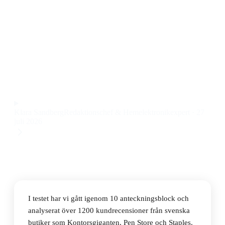
Den bästa anteckningsblocket 2026 är Bantex
Kinanotes A5, ett smidigt och prisvärt
anteckningsblock med bra papperskvalitet och enkel
spiralbindning till ett pris på 24 kr.
Observera att vi kan få provision via återförsäljarlänkar. Inga
varumärken betalar för våra omdömen.
Klara Sandberg
Redaktionschef & Hemelektronikexpert
·
27
juli 2026
I testet har vi gått igenom 10 anteckningsblock och
analyserat över 1200 kundrecensioner från svenska
butiker som Kontorsgiganten, Pen Store och Staples.