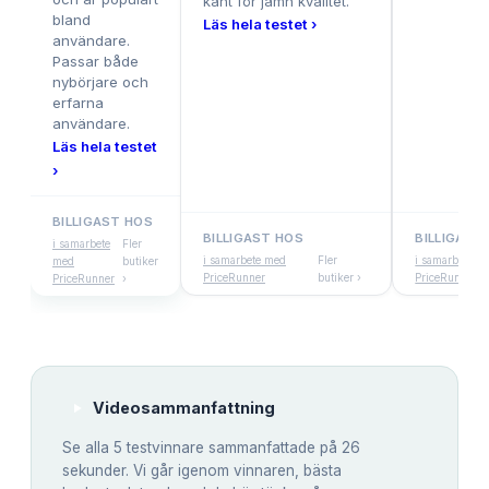
känt för jämn kvalitet.
bland
Läs hela testet ›
användare.
Passar både
nybörjare och
erfarna
användare.
Läs hela testet
›
BILLIGAST HOS
BILLIGAST HOS
BILLIGAST
i samarbete
Fler
i samarbete med
Fler
i samarbete m
med
butiker
PriceRunner
butiker ›
PriceRunner
PriceRunner
›
Videosammanfattning
Se alla
5
testvinnare sammanfattade på 26
sekunder. Vi går igenom vinnaren, bästa