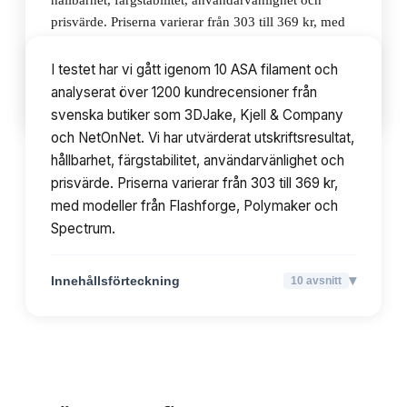
hållbarhet, färgstabilitet, användarvänlighet och
prisvärde. Priserna varierar från 303 till 369 kr, med
modeller från Flashforge, Polymaker och Spectrum.
I testet har vi gått igenom 10 ASA filament och
analyserat över 1200 kundrecensioner från
▾
Innehållsförteckning
10
avsnitt
svenska butiker som 3DJake, Kjell & Company
och NetOnNet. Vi har utvärderat utskriftsresultat,
hållbarhet, färgstabilitet, användarvänlighet och
prisvärde. Priserna varierar från 303 till 369 kr,
med modeller från Flashforge, Polymaker och
Spectrum.
▾
Innehållsförteckning
10
avsnitt
TOPPLISTA