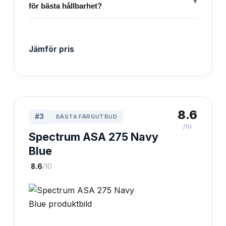
▾
för bästa hållbarhet?
Jämför pris
8.6
#
3
BÄSTA FÄRGUTBUD
/10
Spectrum ASA 275 Navy
Blue
·
8.6
/10