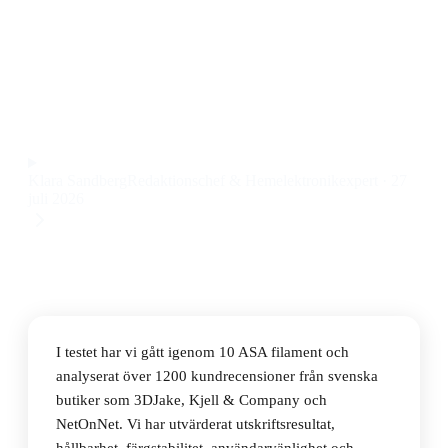
Den bästa ASA filamenten 2026 är Flashforge ASA
Black 1,0KG, som kombinerar jämn utskriftskvalitet
och hög UV-beständighet till ett pris på 303 kr.
Observera att vi kan få provision via återförsäljarlänkar. Inga
varumärken betalar för våra omdömen.
Klara Sandberg
Redaktionschef & Hemelektronikexpert
·
27
juli 2026
I testet har vi gått igenom 10 ASA filament och
analyserat över 1200 kundrecensioner från svenska
butiker som 3DJake, Kjell & Company och
NetOnNet. Vi har utvärderat utskriftsresultat,