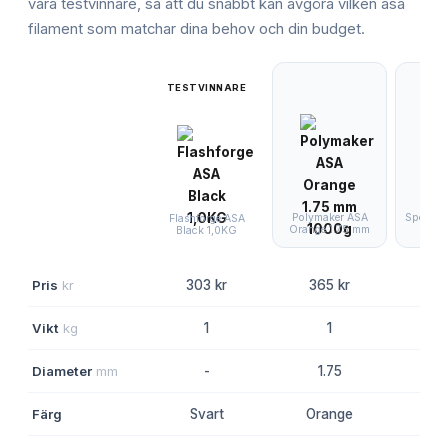
våra testvinnare, så att du snabbt kan avgöra vilken
asa
filament
som matchar dina behov och din budget.
TESTVINNARE
Polymaker ASA
Spectru
Flashforge ASA
Orange 1.75 mm
Nav
Black 1,0KG
Pris
kr
303 kr
365 kr
36
Vikt
kg
1
1
Diameter
mm
-
1.75
Färg
Svart
Orange
Nav