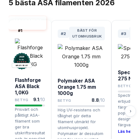
5
bästa
ASA filamenten
2026
ASA FILAMENT
BÄST I TEST
#
1
BÄST FÖR
#
2
#
3
UTOMHUSBRUK
FÄ
2026
.
Testix
BÄST I TEST
Spectru
275 Navy
Flashforge
Polymaker ASA
ASA Black
BETYG
Orange 1.75 mm
1,0KG
1000g
Spectrum 
9.1
/10
8.8
/10
BETYG
BETYG
erbjuder et
färgspekt
Prisvärt och
Hög UV-resistens och
›
populärt f
pålitligt ASA-
tålighet gör detta
designproj
filament som
filament utmärkt för
färgval är v
ger bra
utomhusprojekt.
Läs hela te
utskriftsresultat
Polymaker är dessutom
och är populärt