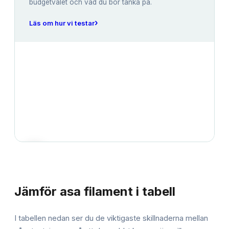
budgetvalet och vad du bör tänka på.
›
Läs om hur vi testar
JÄMFÖRELSE
Jämför
asa filament
i tabell
I tabellen nedan ser du de viktigaste skillnaderna mellan