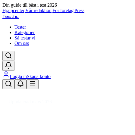
Din guide till bäst i test 2026
Hjälpcenter
|
Vår redaktion
|
För företag
|
Press
Testix
.
Tester
Kategorier
Så testar vi
Om oss
Logga in
Skapa konto
Hem
/
Dator
/
Kringutrustning
/
3D-utskrift
/
Filament
/
ASA filament
Uppdaterad mars 2026
ASA filament bäst i test 2026 –
Hållbara val för 3D-utskrift