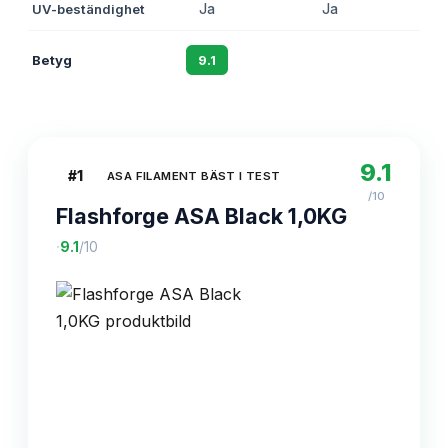
UV-beständighet
Ja
Ja
Betyg
9.1
8.8
9.1
#
1
ASA FILAMENT BÄST I TEST
/10
Flashforge ASA Black 1,0KG
·
9.1
/10