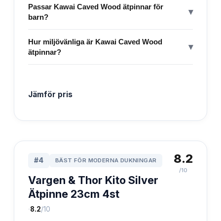
Passar Kawai Caved Wood ätpinnar för
▾
barn?
Hur miljövänliga är Kawai Caved Wood
▾
ätpinnar?
Jämför pris
8.2
#
4
BÄST FÖR MODERNA DUKNINGAR
/10
Vargen & Thor Kito Silver
Ätpinne 23cm 4st
·
8.2
/10