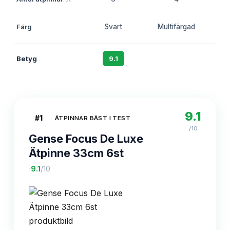
Bei
Färg
Svart
Multifärgad
Betyg
9.1
8.7
9.1
#
1
ÄTPINNAR BÄST I TEST
/10
Gense Focus De Luxe
Ätpinne 33cm 6st
·
9.1
/10