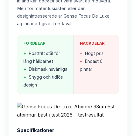
ibland kan dock priset vara svårt att motivera.
Men för matentusiasten eller den
designintresserade är Gense Focus De Luxe
ätpinnar ett givet förstaval.
FÖRDELAR
NACKDELAR
+
Rostfritt stål för
−
Högt pris
lång hållbarhet
−
Endast 6
+
Diskmaskinsvänliga
pinnar
+
Snygg och tidlös
design
Specifikationer