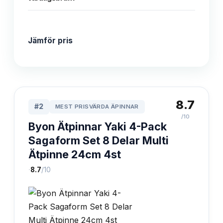
Jämför pris
8.7
#
2
MEST PRISVÄRDA ÄPINNAR
/10
Byon Ätpinnar Yaki 4-Pack
Sagaform Set 8 Delar Multi
Ätpinne 24cm 4st
·
8.7
/10