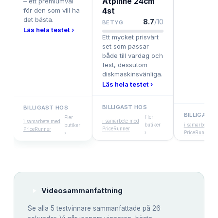
Ätpinne 24cm
– ett premiumval
för den som vill ha
4st
det bästa.
8.7
/10
BETYG
Läs hela testet ›
Ett mycket prisvärt
set som passar
både till vardag och
fest, dessutom
diskmaskinsvänliga.
Läs hela testet ›
BILLIGAST HOS
BILLIGAST HOS
BILLIGAST
Fler
Fler
i samarbete med
i samarbete med
butiker
i samarbete m
butiker
PriceRunner
PriceRunner
›
PriceRunner
›
Videosammanfattning
Se alla
5
testvinnare sammanfattade på 26