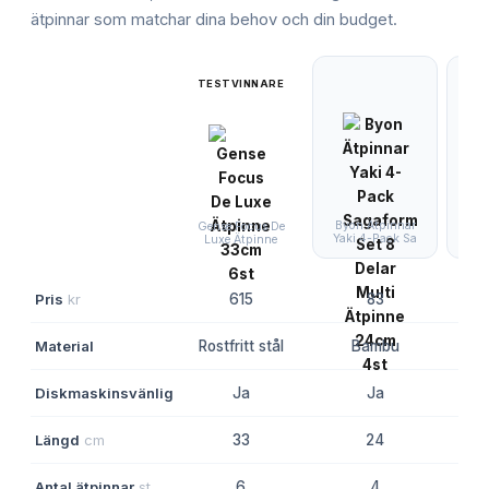
ätpinnar
som matchar dina behov och din budget.
TESTVINNARE
Byon Ätpinnar
Kawa
Gense Focus De
Yaki 4-Pack Sa
Ät
Luxe Ätpinne
Pris
kr
615
83
Material
Rostfritt stål
Bambu
Ba
Diskmaskinsvänlig
Ja
Ja
Längd
cm
33
24
Antal ätpinnar
st
6
4