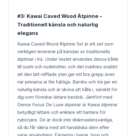
#3: Kawai Caved Wood Ätpinne –
Traditionell känsla och naturlig
elegans
Kawai Caved Wood Ätpinne 5st är ett set som
verkligen levererar på känslan av traditionella
ätpinnar i trä. Under testet användes dessa både
till sushi och nudelrätter, och det märktes snabbt
att den lätt räfflade ytan ger ett bra grepp även
när pinnarna är lite fuktiga. Bambu och trä ger en
naturlig känsla och är sköna att hålla i, särskilt för
dig som föredrar lättare bestick. Jämfört med
Gense Focus De Luxe ätpinnar är Kawai ätpinnar
betydligt lättare och enklare att hantera för
nybörjare. De är dock inte diskmaskinsvänliga,
så du får räkna med att handdiska dem efter
varje användning. Färgerna i beige, brun och