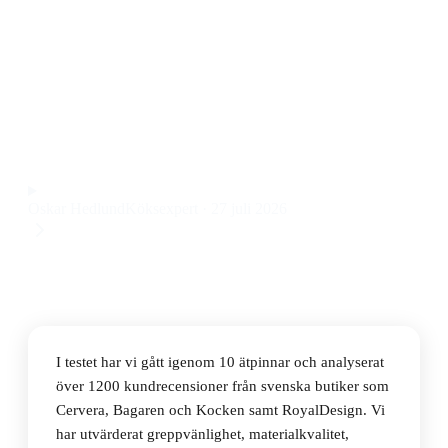
Den bästa ätpinnarna 2026 är Gense Focus De Luxe
ätpinnar 33cm 6st, som kombinerar stilren design med
rostfritt stål och är lätta att rengöra i diskmaskin. Priset
ligger på 615 kr.
Observera att vi kan få provision via återförsäljarlänkar. Inga
varumärken betalar för våra omdömen.
Oskar Hedlund
Köksexpert
·
27 juli 2026
I testet har vi gått igenom 10 ätpinnar och analyserat
över 1200 kundrecensioner från svenska butiker som
Cervera, Bagaren och Kocken samt RoyalDesign. Vi
har utvärderat greppvänlighet, materialkvalitet,