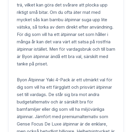
trä, vilket kan göra det svårare att plocka upp
riktigt små bitar. Om du ofta äter mat med
mycket sås kan bambu ätpinnar suga upp lite
vätska, så torka av dem direkt efter användning.
För dig som vill ha ett ätpinnar set som håller i
många år kan det vara värt att satsa på rostfria
ätpinnar istället. Men för vardagsbruk och till barn
är Byon ätpinnar ändå ett bra val, särskilt med
tanke på priset.
Byon Ätpinnar Yaki 4-Pack är ett utmärkt val för
dig som vill ha ett färgglatt och prisvärt ätpinnar
set till vardags. De står sig bra mot andra
budgetalternativ och är särskilt bra för
barnfamiljer eller dig som vill ha miljövänliga
ätpinnar. Jämfört med premiumalternativ som
Gense Focus De Luxe ätpinnar är de enklare,
men också betydligt billigare. Helhetsintrycket är