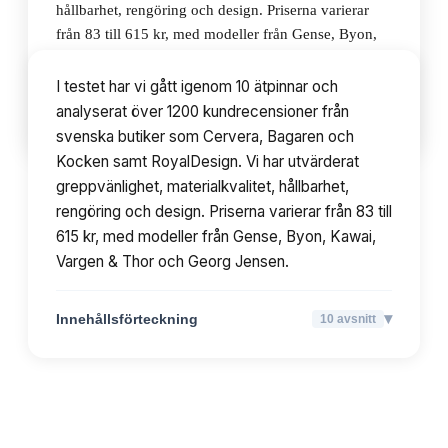
hållbarhet, rengöring och design. Priserna varierar
från 83 till 615 kr, med modeller från Gense, Byon,
Kawai, Vargen & Thor och Georg Jensen.
I testet har vi gått igenom 10 ätpinnar och
analyserat över 1200 kundrecensioner från
▾
Innehållsförteckning
10
avsnitt
svenska butiker som Cervera, Bagaren och
Kocken samt RoyalDesign. Vi har utvärderat
greppvänlighet, materialkvalitet, hållbarhet,
rengöring och design. Priserna varierar från 83 till
615 kr, med modeller från Gense, Byon, Kawai,
Vargen & Thor och Georg Jensen.
▾
Innehållsförteckning
10
avsnitt
TOPPLISTA