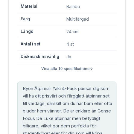
Material
Bambu
Färg
Multifärgad
Längd
24 cm
Antal i set
4 st
Diskmaskinsvänlig
Ja
›
Visa alla
10
specifikationer
Byon Ätpinnar Yaki 4-Pack passar dig som
vill ha ett prisvärt och färgglatt ätpinnar set
till vardags, särskilt om du har barn eller ofta
bjuder hem vänner. De är enklare än Gense
Focus De Luxe ätpinnar men betydligt
billigare, vilket gör dem perfekta för
studentköket eller för dig som vill köpa