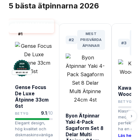
5
bästa
ätpinnarna
2026
ÄTPINNAR BÄST I
TEST
#
1
MEST
B
#
2
PRISVÄRDA
#
3
ÄPINNAR
TRA
2026
.
Testix
BÄST I TEST
Gense Focus
Kawai C
De Luxe
Wood Ätp
Ätpinne 33cm
BETYG
6st
Klassiska t
9.1
/10
BETYG
Byon Ätpinnar
›
med snygg 
Yaki 4-Pack
Elegant design,
perfekt för 
Sagaform Set 8
hög kvalitet och
ha en genu
Delar Multi
diskmaskinsvänliga
Läs hela te