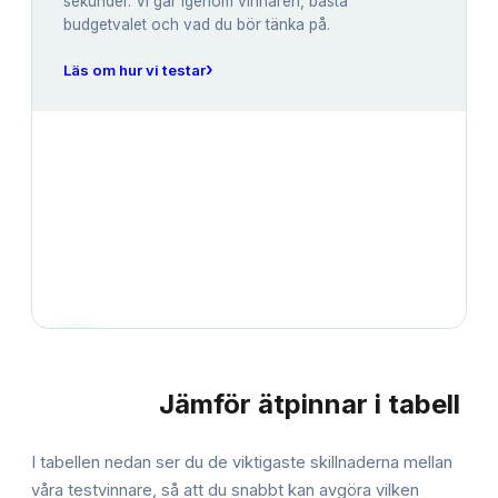
sekunder. Vi går igenom vinnaren, bästa
budgetvalet och vad du bör tänka på.
›
Läs om hur vi testar
Jämför
ätpinnar
i tabell
JÄMFÖRELSE
I tabellen nedan ser du de viktigaste skillnaderna mellan
våra testvinnare, så att du snabbt kan avgöra vilken