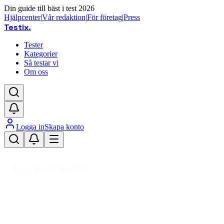
Din guide till bäst i test 2026
Hjälpcenter
|
Vår redaktion
|
För företag
|
Press
Testix
.
Tester
Kategorier
Så testar vi
Om oss
Logga in
Skapa konto
Hem
/
Hemmet
/
Kök
/
Kökstillbehör
/
Bestick
/
Ätpinnar
Uppdaterad mars 2026
Bästa ätpinnarna 2026 – test, tips
och snygg dukning