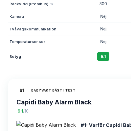
Räckvidd (utomhus)
m
800
Kamera
Nej
Tvåvägskommunikation
Nej
Temperatursensor
Nej
Betyg
9.1
#
1
BABYVAKT BÄST I TEST
Capidi Baby Alarm Black
·
9.1
/10
#1: Varför Capidi Ba