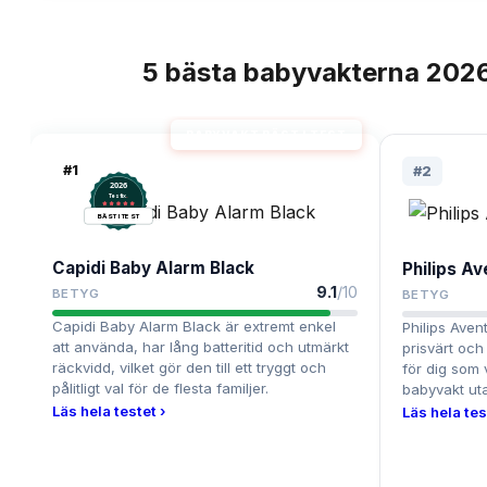
5
bästa
babyvakterna
202
TOPPLISTA
BABYVAKT BÄST I TEST
#
1
#
2
2026
.
Testix
BÄST I TEST
Capidi Baby Alarm Black
Philips A
9.1
/10
BETYG
BETYG
Capidi Baby Alarm Black är extremt enkel
Philips Aven
att använda, har lång batteritid och utmärkt
prisvärt och 
räckvidd, vilket gör den till ett tryggt och
för dig som 
pålitligt val för de flesta familjer.
babyvakt uta
Läs hela testet ›
Läs hela tes