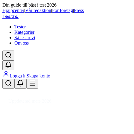
Din guide till bäst i test 2026
Hjälpcenter
|
Vår redaktion
|
För företag
|
Press
Testix
.
Tester
Kategorier
Så testar vi
Om oss
Logga in
Skapa konto
Hem
/
Barn
/
Barnsäkerhet
/
Babyvakter
Uppdaterad mars 2026
Babyvakt bäst i test 2026 – trygg
Den bästa babyvakten 2026 är Capidi Baby Alarm Black, 