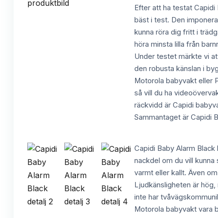
Efter att ha testat Capid
bäst i test. Den imponer
kunna röra dig fritt i trä
höra minsta lilla från ba
Under testet märkte vi att
den robusta känslan i by
Motorola babyvakt eller 
så vill du ha videoöverv
räckvidd är Capidi babyva
Sammantaget är Capidi Ba
Capidi Baby Alarm Black 
nackdel om du vill kunna 
varmt eller kallt. Även o
Ljudkänsligheten är hög, 
inte har tvåvägskommunika
Motorola babyvakt vara b