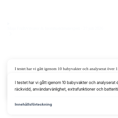
räckvidd på 800 meter och enkel användning till ett pris på
Observera att vi kan få provision via återförsäljarlänkar. Inga varumärken bet
Maja Fridh
Vitvaror & Inomhusklimatexpert
·
27 juli 2026
I testet har vi gått igenom 10 babyvakter och analyserat över 
användarvänlighet, extrafunktioner och batteritid. Priserna var
I testet har vi gått igenom 10 babyvakter och analyserat 
räckvidd, användarvänlighet, extrafunktioner och batteriti
Innehållsförteckning
Innehållsförteckning