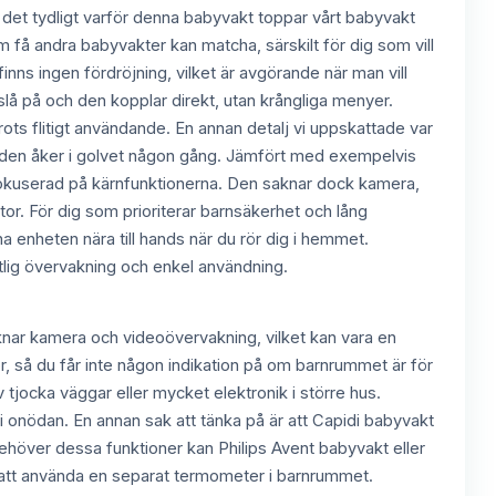
v det tydligt varför denna babyvakt toppar vårt babyvakt
få andra babyvakter kan matcha, särskilt för dig som vill
 finns ingen fördröjning, vilket är avgörande när man vill
slå på och den kopplar direkt, utan krångliga menyer.
trots flitigt användande. En annan detalj vi uppskattade var
om den åker i golvet någon gång. Jämfört med exempelvis
fokuserad på kärnfunktionerna. Den saknar dock kamera,
or. För dig som prioriterar barnsäkerhet och lång
ha enheten nära till hands när du rör dig i hemmet.
tlig övervakning och enkel användning.
nar kamera och videoövervakning, vilket kan vara en
or, så du får inte någon indikation på om barnrummet är för
 tjocka väggar eller mycket elektronik i större hus.
 i onödan. En annan sak att tänka på är att Capidi babyvakt
behöver dessa funktioner kan Philips Avent babyvakt eller
 att använda en separat termometer i barnrummet.