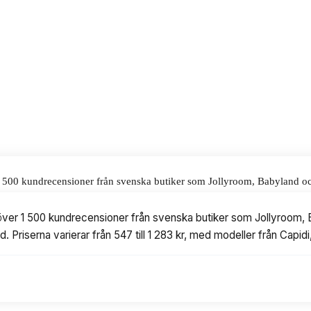
 1 099 kr.
alar för våra omdömen.
1 500 kundrecensioner från svenska butiker som Jollyroom, Babyland och
ierar från 547 till 1 283 kr, med modeller från Capidi, Philips Avent, M
över 1 500 kundrecensioner från svenska butiker som Jollyroom, Ba
d. Priserna varierar från 547 till 1 283 kr, med modeller från Capi