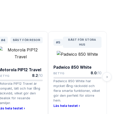
BÄST FÖR STORA
#
4
BÄST FÖR RESOR
#
5
HUS
Padwico 850 White
Motorola PIP12 Travel
8.0
/10
BETYG
8.2
/10
BETYG
›
Padwico 850 White har
Motorola PIP12 Travel är
mycket lång räckvidd och
kompakt, lätt och har lång
flera smarta funktioner, vilket
räckvidd, vilket gör den
gör den perfekt för större
idealisk för resande
hem.
amiljer.
Läs hela testet ›
Läs hela testet ›