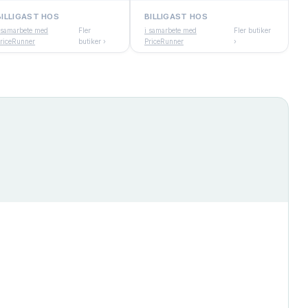
BILLIGAST HOS
BILLIGAST HOS
 samarbete med
Fler
i samarbete med
Fler butiker
riceRunner
butiker ›
PriceRunner
›