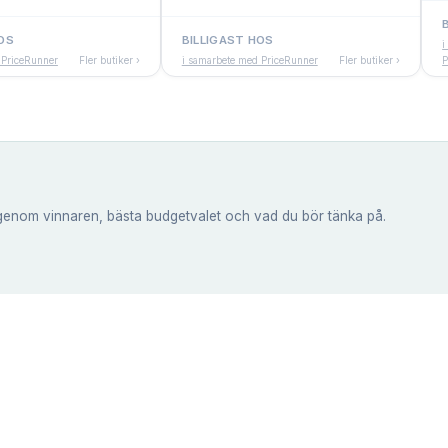
OS
BILLIGAST HOS
i
 PriceRunner
Fler butiker ›
i samarbete med PriceRunner
Fler butiker ›
P
genom vinnaren, bästa budgetvalet och vad du bör tänka på.