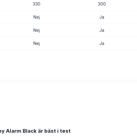
330
300
Nej
Ja
Nej
Ja
Nej
Ja
8.7
8.5
by Alarm Black är bäst i test