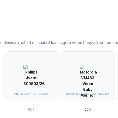
 testvinnare, så att du snabbt kan avgöra vilken
babyvakter
som mat
Philips Avent SCD503/26
Motorola VM483 Video Baby Mo
585
772