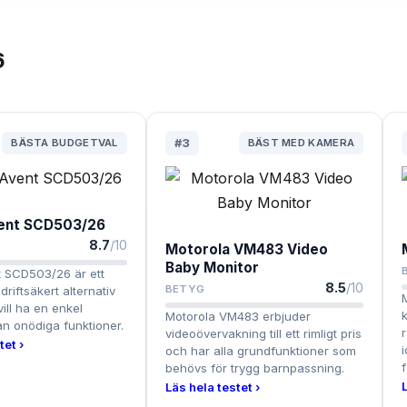
6
BÄSTA BUDGETVAL
#
3
BÄST MED KAMERA
vent SCD503/26
8.7
/10
Motorola VM483 Video
Baby Monitor
t SCD503/26 är ett
8.5
/10
BETYG
driftsäkert alternativ
vill ha en enkel
Motorola VM483 erbjuder
n onödiga funktioner.
videoövervakning till ett rimligt pris
tet ›
och har alla grundfunktioner som
f
behövs för trygg barnpassning.
Läs hela testet ›