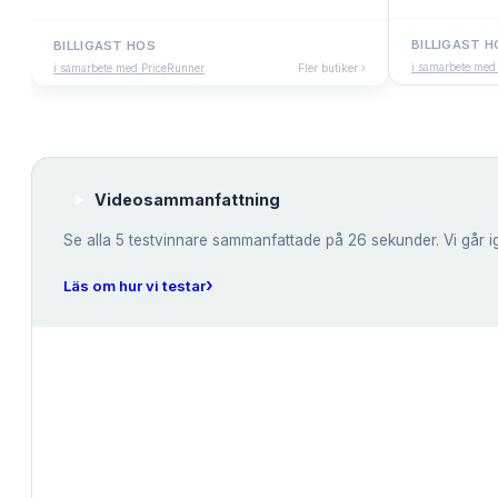
BILLIGAST H
BILLIGAST HOS
i samarbete med
i samarbete med PriceRunner
Fler butiker ›
Videosammanfattning
Se alla
5
testvinnare sammanfattade på 26 sekunder. Vi går i
›
Läs om hur vi testar