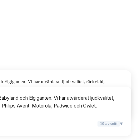
 Elgiganten. Vi har utvärderat ljudkvalitet, räckvidd,
otorola, Padwico och Owlet.
byland och Elgiganten. Vi har utvärderat ljudkvalitet,
di, Philips Avent, Motorola, Padwico och Owlet.
▾
10
avsnitt
▾
10
avsnitt