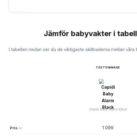
Jämför
babyvakter
i tabell
JÄMFÖRELSE
I tabellen nedan ser du de viktigaste skillnaderna mellan våra
TESTVINNARE
Capidi Baby Alarm Black
Pris
kr
1 099