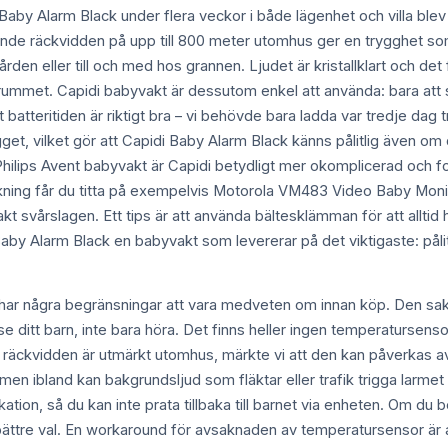
i Baby Alarm Black under flera veckor i både lägenhet och villa ble
ande räckvidden på upp till 800 meter utomhus ger en trygghet som 
dgården eller till och med hos grannen. Ljudet är kristallklart och det
rnrummet. Capidi babyvakt är dessutom enkel att använda: bara att 
 batteritiden är riktigt bra – vi behövde bara ladda var tredje dag 
gget, vilket gör att Capidi Baby Alarm Black känns pålitlig även 
Philips Avent babyvakt är Capidi betydligt mer okomplicerad och 
akning får du titta på exempelvis Motorola VM483 Video Baby Monit
kt svårslagen. Ett tips är att använda bältesklämman för att alltid 
by Alarm Black en babyvakt som levererar på det viktigaste: påli
har några begränsningar att vara medveten om innan köp. Den sak
se ditt barn, inte bara höra. Det finns heller ingen temperatursens
m räckvidden är utmärkt utomhus, märkte vi att den kan påverkas av
men ibland kan bakgrundsljud som fläktar eller trafik trigga larmet
tion, så du kan inte prata tillbaka till barnet via enheten. Om du 
ättre val. En workaround för avsaknaden av temperatursensor är