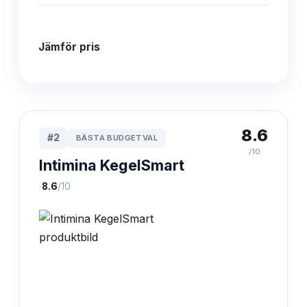
Jämför pris
8.6
#
2
BÄSTA BUDGETVAL
/10
Intimina KegelSmart
·
8.6
/10