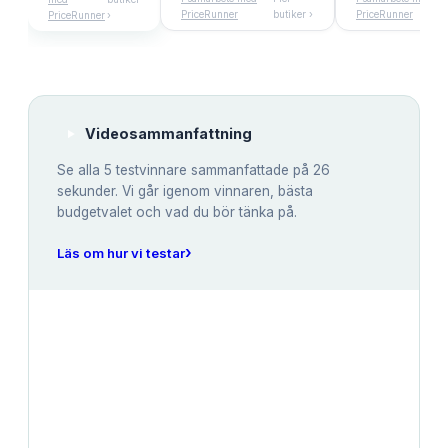
PriceRunner
butiker ›
PriceRunner
PriceRunner
›
Videosammanfattning
Se alla
5
testvinnare sammanfattade på 26
sekunder. Vi går igenom vinnaren, bästa
budgetvalet och vad du bör tänka på.
›
Läs om hur vi testar