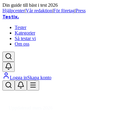
Din guide till bäst i test 2026
Hjälpcenter
|
Vår redaktion
|
För företag
|
Press
Testix
.
Tester
Kategorier
Så testar vi
Om oss
Logga in
Skapa konto
Hem
/
Hälsa
/
Hälsa
/
Hälsovårdsprodukter
/
Kryckor & Medicinska hjälpmedel
/
Bäckenbottentränare
Uppdaterad mars 2026
Bäckenbottentränare bäst i test
2026 – våra erfarenheter och tips