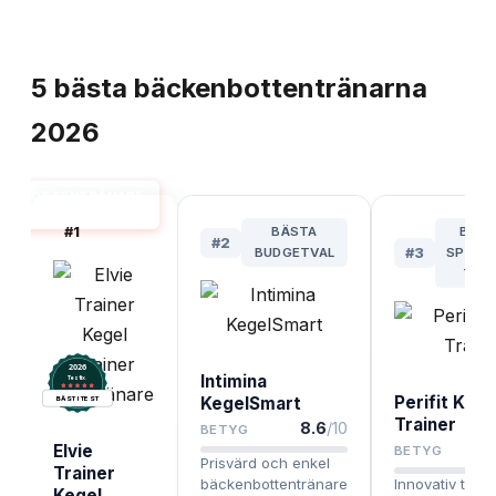
TOPPLISTA
5
bästa
bäckenbottentränarna
2026
KENBOTTENTRÄNARE
BÄST I TEST
#
1
BÄSTA
BÄST
#
2
BUDGETVAL
#
3
SPELB
TRÄ
2026
Intimina
.
Testix
Perifit Kege
KegelSmart
BÄST I TEST
Trainer
8.6
/10
BETYG
Elvie
BETYG
Prisvärd och enkel
Trainer
bäckenbottentränare
Innovativ trän
Kegel