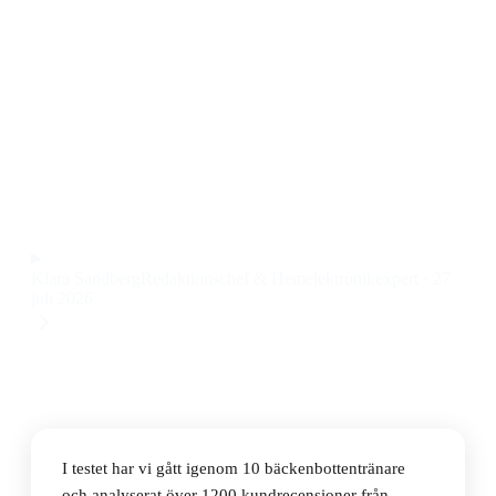
Den bästa bäckenbottentränaren 2026 är Elvie Trainer
Kegel Trainer Kniptränare. Den här Elvie
bäckenbottentränaren är enkel att använda, har tydlig
app och ger snabb feedback på träningen. Priset ligger
på 1469 kr.
Observera att vi kan få provision via återförsäljarlänkar. Inga
varumärken betalar för våra omdömen.
Klara Sandberg
Redaktionschef & Hemelektronikexpert
·
27
juli 2026
I testet har vi gått igenom 10 bäckenbottentränare
och analyserat över 1200 kundrecensioner från