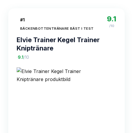
9.1
#
1
/10
BÄCKENBOTTENTRÄNARE BÄST I TEST
Elvie Trainer Kegel Trainer
Kniptränare
·
9.1
/10