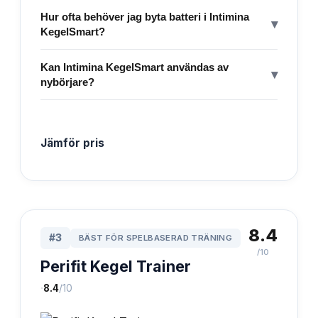
Hur ofta behöver jag byta batteri i Intimina
▾
KegelSmart?
Kan Intimina KegelSmart användas av
▾
nybörjare?
Jämför pris
8.4
#
3
BÄST FÖR SPELBASERAD TRÄNING
/10
Perifit Kegel Trainer
·
8.4
/10