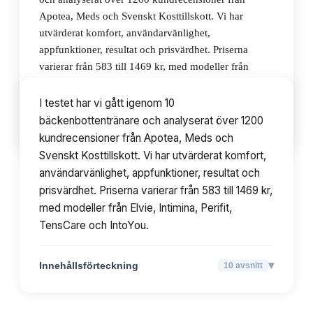
Apotea, Meds och Svenskt Kosttillskott. Vi har
utvärderat komfort, användarvänlighet,
appfunktioner, resultat och prisvärdhet. Priserna
varierar från 583 till 1469 kr, med modeller från
Elvie, Intimina, Perifit, TensCare och IntoYou.
I testet har vi gått igenom 10
bäckenbottentränare och analyserat över 1200
▾
Innehållsförteckning
10
avsnitt
kundrecensioner från Apotea, Meds och
Svenskt Kosttillskott. Vi har utvärderat komfort,
användarvänlighet, appfunktioner, resultat och
prisvärdhet. Priserna varierar från 583 till 1469 kr,
med modeller från Elvie, Intimina, Perifit,
TensCare och IntoYou.
▾
Innehållsförteckning
10
avsnitt