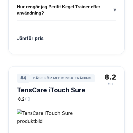
Hur rengör jag Perifit Kegel Trainer efter
▾
användning?
Jämför pris
8.2
#
4
BÄST FÖR MEDICINSK TRÄNING
/10
TensCare iTouch Sure
·
8.2
/10