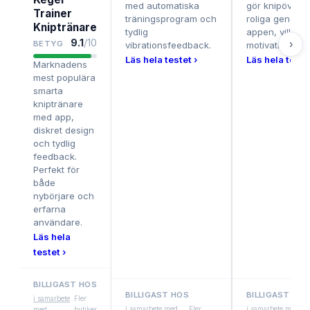
med automatiska
gör knipövnin
Trainer
träningsprogram och
roliga genom s
Kniptränare
tydlig
appen, vilket 
9.1
/10
›
BETYG
vibrationsfeedback.
motivationen.
Läs hela testet ›
Läs hela testet
Marknadens
mest populära
smarta
kniptränare
med app,
diskret design
och tydlig
feedback.
Perfekt för
både
nybörjare och
erfarna
användare.
Läs hela
testet ›
BILLIGAST HOS
BILLIGAST HOS
BILLIGAST HOS
i samarbete
Fler
i samarbete med
Fler
i samarbete med
med
butiker