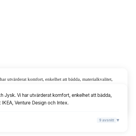
r utvärderat komfort, enkelhet att bädda, materialkvalitet,
h Intex.
h Jysk. Vi har utvärderat komfort, enkelhet att bädda,
at IKEA, Venture Design och Intex.
▾
9
avsnitt
▾
9
avsnitt