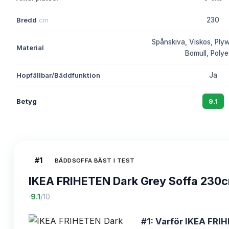
Bredd
cm
230
Spånskiva, Viskos, Plyw
Material
Bomull, Polye
Hopfällbar/Bäddfunktion
Ja
Betyg
9.1
#
1
BÄDDSOFFA BÄST I TEST
IKEA FRIHETEN Dark Grey Soffa 230c
·
9.1
/10
#1: Varför IKEA FRIH