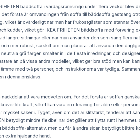
FRIHETEN bäddsoffa i vardagsrumsmiljö under flera veckor blev det
r det första är omvandlingen från soffa till bäddsoffa gästsäng otro
säng, vilket är ovärderligt när man har frukostgäster som stannar ö
och kuddar, vilket gör IKEA FRIHETEN bäddsoffa med förvaring ext
id längre sittningar eller när man använder den som säng flera n
ch mer robust, särskilt om man planerar att använda den dagligen. Ty
n neutrala grå färgen smälter in i de flesta inredningar, och desig
astare än på vissa andra modeller, vilket ger bra stöd men kan kä
 timme med två personer, och instruktionerna var tydliga. Samma
n i denna prisklass.
ckdelar att vara medveten om. För det första är soffan ganska tun
räver lite kraft, vilket kan vara en utmaning för äldre eller pers
har mycket saker i. Tyget, även om det är slitstarkt, tenderar at
betydligt mindre flexibel när det gäller att flytta runt i hemme
ig bäddsoffa-alternativ, men du får å andra sidan betydligt bättre
en extra hjälpande hand.