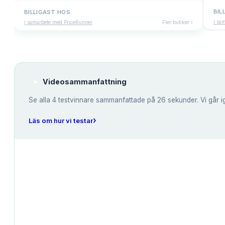
BIL
BILLIGAST HOS
i sa
i samarbete med PriceRunner
Fler butiker ›
Videosammanfattning
Se alla
4
testvinnare sammanfattade på 26 sekunder. Vi går i
›
Läs om hur vi testar