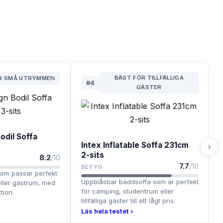
BÄST FÖR TILLFÄLLIGA
R SMÅ UTRYMMEN
#
4
GÄSTER
odil Soffa
Intex Inflatable Soffa 231cm
›
2-sits
8.2
/10
7.7
/10
BETYG
om passar perfekt
Uppblåsbar bäddsoffa som är perfekt
eller gästrum, med
för camping, studentrum eller
tion.
tillfälliga gäster till ett lågt pris.
Läs hela testet ›