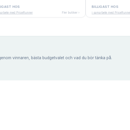
LIGAST HOS
BILLIGAST HOS
marbete med PriceRunner
Fler butiker ›
i samarbete med PriceRunne
genom vinnaren, bästa budgetvalet och vad du bör tänka på.