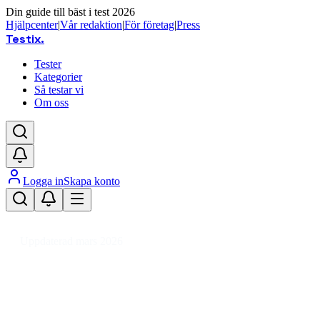
Din guide till bäst i test 2026
Hjälpcenter
|
Vår redaktion
|
För företag
|
Press
Testix
.
Tester
Kategorier
Så testar vi
Om oss
Logga in
Skapa konto
Hem
/
Hemmet
/
Inredning & Möbler
/
Möbler
/
Soffor
/
Bäddsoffa
Uppdaterad mars 2026
Bäddsoffa bäst i test 2026 – våra
Den bästa bäddsoffan 2026 är IKEA FRIHETEN Dark Grey S