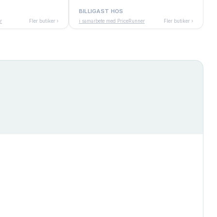
BILLIGAST HOS
r
Fler butiker ›
i samarbete med PriceRunner
Fler butiker ›