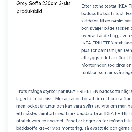
Efter att ha testat IKEA 
bäddsoffa bäst i test. Fö
sittdelen till en rymlig 
och sväljer både täcken 
överraskande hög, även v
IKEA FRIHETEN stabilare o
plus för barnfamiljer. De
att ryggstödet är något f
Monteringen tog cirka en
funktion som är svårslage
Trots många styrkor har IKEA FRIHETEN bäddsoffa några na
lägenhet utan hiss. Mekanismen för att dra ut bäddsoffan k
men locket är tungt och kan vara svårt att lyfta om man 
ett måste. Jämfört med Intex bäddsoffa är IKEA FRIHETEN 
storlek vara en nackdel. Priset är högre än för många bill
bäddsoffa kräver viss montering, så avsätt tid och gärna 