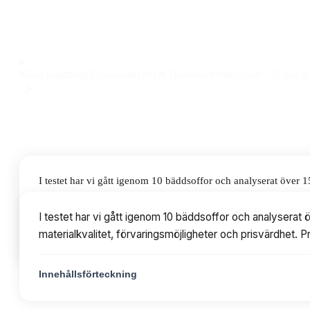
bäddsoffa med smart förvaring och enkel omvandling till säng
Observera att vi kan få provision via återförsäljarlänkar. Inga varumärken bet
Klara Sandberg
Redaktionschef & Hemelektronikexpert
·
27 juli 2
I testet har vi gått igenom 10 bäddsoffor och analyserat över 
förvaringsmöjligheter och prisvärdhet. Priserna varierar från 
I testet har vi gått igenom 10 bäddsoffor och analyserat
materialkvalitet, förvaringsmöjligheter och prisvärdhet. P
Innehållsförteckning
Innehållsförteckning