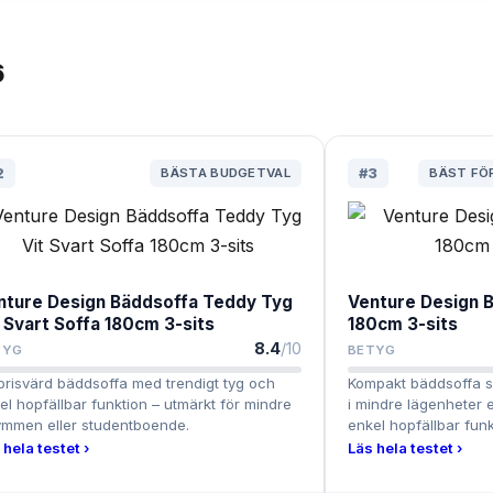
6
2
BÄSTA BUDGETVAL
#
3
BÄST FÖ
nture Design Bäddsoffa Teddy Tyg
Venture Design B
t Svart Soffa 180cm 3-sits
180cm 3-sits
8.4
/10
TYG
BETYG
prisvärd bäddsoffa med trendigt tyg och
Kompakt bäddsoffa s
el hopfällbar funktion – utmärkt för mindre
i mindre lägenheter 
ymmen eller studentboende.
enkel hopfällbar funk
 hela testet ›
Läs hela testet ›