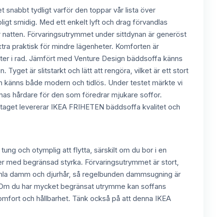
 snabbt tydligt varför den toppar vår lista över
ligt smidig. Med ett enkelt lyft och drag förvandlas
ver natten. Förvaringsutrymmet under sittdynan är generöst
ra praktisk för mindre lägenheter. Komforten är
ätter i rad. Jämfört med Venture Design bäddsoffa känns
get är slitstarkt och lätt att rengöra, vilket är ett stort
nen känns både modern och tidlös. Under testet märkte vi
nnas hårdare för den som föredrar mjukare soffor.
ntaget levererar IKEA FRIHETEN bäddsoffa kvalitet och
g och otymplig att flytta, särskilt om du bor i en
oner med begränsad styrka. Förvaringsutrymmet är stort,
t samla damm och djurhår, så regelbunden dammsugning är
t. Om du har mycket begränsat utrymme kan soffans
 komfort och hållbarhet. Tänk också på att denna IKEA