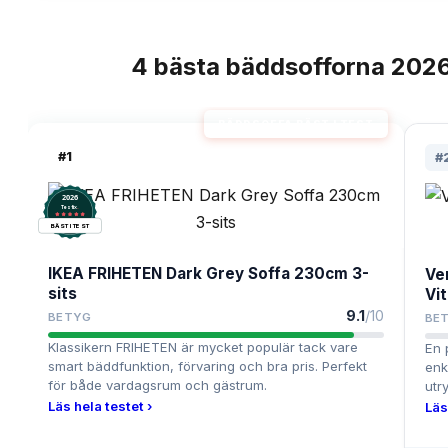
4
bästa
bäddsofforna
202
TOPPLISTA
BÄDDSOFFA BÄST I TEST
#
1
#
2026
.
Testix
BÄST I TEST
IKEA FRIHETEN Dark Grey Soffa 230cm 3-
Ve
sits
Vi
9.1
/10
BETYG
BE
Klassikern FRIHETEN är mycket populär tack vare
En 
smart bäddfunktion, förvaring och bra pris. Perfekt
enk
för både vardagsrum och gästrum.
utr
Läs hela testet ›
Läs