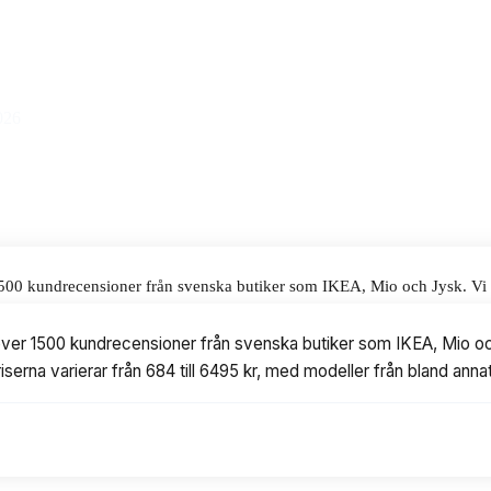
, till ett pris på 6495 kr.
alar för våra omdömen.
026
1500 kundrecensioner från svenska butiker som IKEA, Mio och Jysk. Vi ha
684 till 6495 kr, med modeller från bland annat IKEA, Venture Design oc
 över 1500 kundrecensioner från svenska butiker som IKEA, Mio oc
riserna varierar från 684 till 6495 kr, med modeller från bland ann