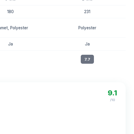
180
231
met, Polyester
Polyester
Ja
Ja
8.2
7.7
9.1
/10