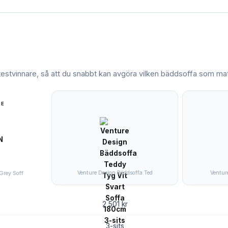
 testvinnare, så att du snabbt kan avgöra vilken
bäddsoffa
som matc
RE
Venture Design Bäddsoffa Ted
Venture
Grey Soff
2 501 kr
3-sits