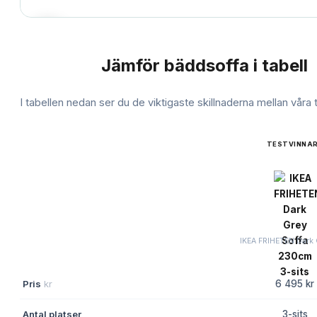
Jämför
bäddsoffa
i tabell
JÄMFÖRELSE
I tabellen nedan ser du de viktigaste skillnaderna mellan våra
TESTVINNA
IKEA FRIHETEN Dark 
Pris
kr
6 495 kr
Antal platser
3-sits