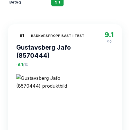
Betyg
9.1
8.7
8.
9.1
#
1
BADKARSPROPP BÄST I TEST
/10
Gustavsberg Jafo
(8570444)
·
9.1
/10