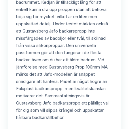
badrummet. Kedjan är tillräckligt lång för att
enkelt kunna dra upp proppen utan att behöva
böja sig för mycket, vilket är en liten men
uppskattad detalj. Under testet märktes också
att Gustavsberg Jafo badkarspropp inte
missfärgades av badoljor eller tvål, till skillnad
från vissa silikonproppar. Den universella
passformen gör att den fungerar i de flesta
badkar, även om du har ett äldre badrum. Vid
jämförelse med Gustavsberg Prop 100mm MA
märks det att Jafo-modellen är snäppet
smidigare att hantera. Priset är något högre än
Faluplast badkarspropp, men kvalitetskänslan
motiverar det. Sammanfattningsvis är
Gustavsberg Jafo badkarspropp ett pålitligt val
för dig som vill slippa krångel och uppskattar
hållbara badkarstillbehör.