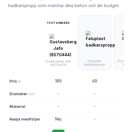
badkarspropp
som matchar dina behov och din budget.
TESTVINNARE
Faluplast
Gustavsb
Gustavsberg Jafo
badkarspropp
100m
(8570444)
Pris
kr
189
49
17
Diameter
mm
-
-
10
Material
-
-
-
Kedja medföljer
Nej
-
-