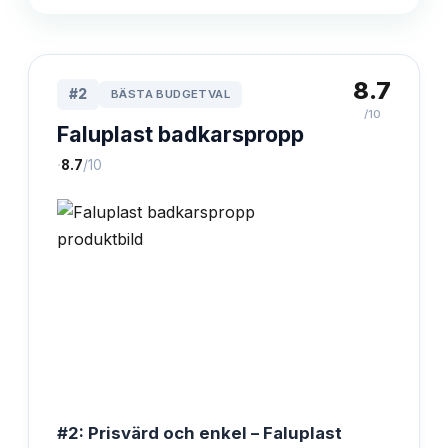
8.7
#
2
BÄSTA BUDGETVAL
/10
Faluplast badkarspropp
·
8.7
/10
#2: Prisvärd och enkel – Faluplast