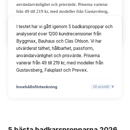
användarvänlighet och prisvärde. Priserna varierar
från 49 till 219 kr, med modeller från Gustavsberg,
Faluplast och Prevex.
I testet har vi gått igenom 5 badkarsproppar och
analyserat över 1200 kundrecensioner från
▾
Innehållsförteckning
10
avsnitt
Byggmax, Bauhaus och Clas Ohlson. Vi har
utvärderat täthet, hållbarhet, passform,
användarvänlighet och prisvärde. Priserna
varierar från 49 till 219 kr, med modeller från
Gustavsberg, Faluplast och Prevex.
▾
Innehållsförteckning
10
avsnitt
TOPPLISTA
5
bästa
badkarspropparna
2026