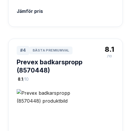
Jämför pris
8.1
#
4
BÄSTA PREMIUMVAL
/10
Prevex badkarspropp
(8570448)
·
8.1
/10