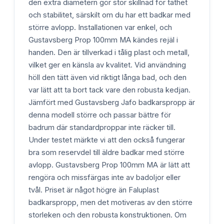
den extra diametern gör stor skillnad för täthet
och stabilitet, särskilt om du har ett badkar med
större avlopp. Installationen var enkel, och
Gustavsberg Prop 100mm MA kändes rejäl i
handen. Den är tillverkad i tålig plast och metall,
vilket ger en känsla av kvalitet. Vid användning
höll den tätt även vid riktigt långa bad, och den
var lätt att ta bort tack vare den robusta kedjan.
Jämfört med Gustavsberg Jafo badkarspropp är
denna modell större och passar bättre för
badrum där standardproppar inte räcker till.
Under testet märkte vi att den också fungerar
bra som reservdel till äldre badkar med större
avlopp. Gustavsberg Prop 100mm MA är lätt att
rengöra och missfärgas inte av badoljor eller
tvål. Priset är något högre än Faluplast
badkarspropp, men det motiveras av den större
storleken och den robusta konstruktionen. Om