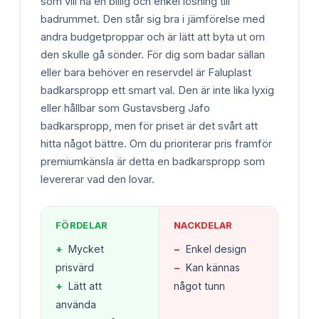
som vill ha en billig och enkel lösning till
badrummet. Den står sig bra i jämförelse med
andra budgetproppar och är lätt att byta ut om
den skulle gå sönder. För dig som badar sällan
eller bara behöver en reservdel är Faluplast
badkarspropp ett smart val. Den är inte lika lyxig
eller hållbar som Gustavsberg Jafo
badkarspropp, men för priset är det svårt att
hitta något bättre. Om du prioriterar pris framför
premiumkänsla är detta en badkarspropp som
levererar vad den lovar.
FÖRDELAR
NACKDELAR
+
Mycket
−
Enkel design
prisvärd
−
Kan kännas
+
Lätt att
något tunn
använda