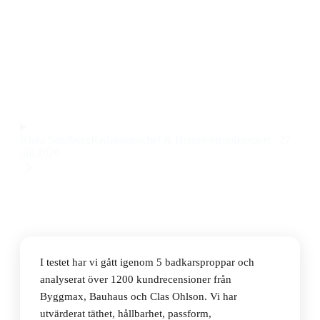
Den bästa badkarsproppen 2026 är Gustavsberg Jafo,
en robust och tät badkarspropp som sitter säkert och
håller tätt även vid långa bad. Priset ligger på 189 kr.
Observera att vi kan få provision via återförsäljarlänkar. Inga
varumärken betalar för våra omdömen.
Klara Sandberg
Redaktionschef & Hemelektronikexpert
·
27
juli 2026
I testet har vi gått igenom 5 badkarsproppar och
analyserat över 1200 kundrecensioner från
Byggmax, Bauhaus och Clas Ohlson. Vi har
utvärderat täthet, hållbarhet, passform,