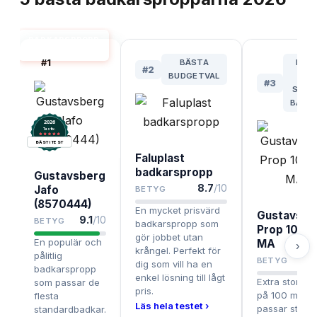
BADKARSPROPP
BÄST I TEST
#
1
BÄSTA
BÄS
#
2
BUDGETVAL
FÖR
#
3
STOR
BADK
2026
.
Testix
BÄST I TEST
Faluplast
badkarspropp
Gustavsberg
8.7
/10
Jafo
BETYG
(8570444)
En mycket prisvärd
Gustavsbe
9.1
/10
BETYG
badkarspropp som
Prop 100
gör jobbet utan
En populär och
MA
›
krångel. Perfekt för
pålitlig
8.
BETYG
dig som vill ha en
badkarspropp
enkel lösning till lågt
Extra stor pr
som passar de
pris.
på 100 mm s
flesta
Läs hela testet ›
passar större
standardbadkar.