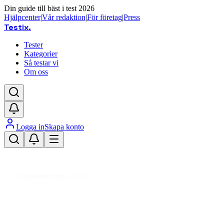
Din guide till bäst i test 2026
Hjälpcenter
|
Vår redaktion
|
För företag
|
Press
Testix
.
Tester
Kategorier
Så testar vi
Om oss
Logga in
Skapa konto
Hem
/
Hemmet
/
Badrum & Bastu
/
Badrumstillbehör
/
Badkars- & Duschtillbehör
/
Badkarspropp
Uppdaterad mars 2026
Badkarspropp bäst i test 2026 –
våra favoriter för badrummet