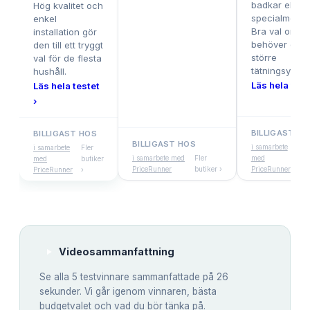
badkar eller
Hög kvalitet och
specialmodell
enkel
Bra val om d
installation gör
behöver en
den till ett tryggt
större
val för de flesta
tätningsyta.
hushåll.
Läs hela test
Läs hela testet
›
BILLIGAST HO
BILLIGAST HOS
BILLIGAST HOS
i samarbete
Fl
i samarbete
Fler
i samarbete med
Fler
med
bu
med
butiker
PriceRunner
butiker ›
PriceRunner
›
PriceRunner
›
Videosammanfattning
Se alla
5
testvinnare sammanfattade på 26
sekunder. Vi går igenom vinnaren, bästa
budgetvalet och vad du bör tänka på.