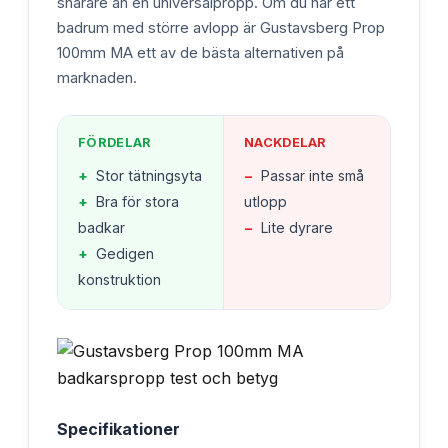
snarare än en universalpropp. Om du har ett
badrum med större avlopp är Gustavsberg Prop
100mm MA ett av de bästa alternativen på
marknaden.
FÖRDELAR
NACKDELAR
+
Stor tätningsyta
−
Passar inte små
+
Bra för stora
utlopp
badkar
−
Lite dyrare
+
Gedigen
konstruktion
Specifikationer