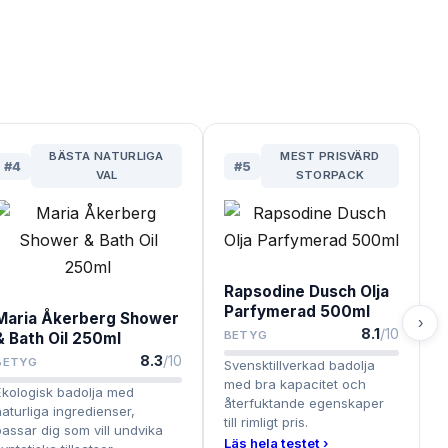
BÄSTA NATURLIGA
MEST PRISVÄRD
#
4
#
5
VAL
STORPACK
Rapsodine Dusch Olja
Parfymerad 500ml
Maria Åkerberg Shower
›
8.1
/10
BETYG
& Bath Oil 250ml
8.3
/10
BETYG
Svensktillverkad badolja
med bra kapacitet och
Ekologisk badolja med
återfuktande egenskaper
naturliga ingredienser,
till rimligt pris.
passar dig som vill undvika
Läs hela testet ›