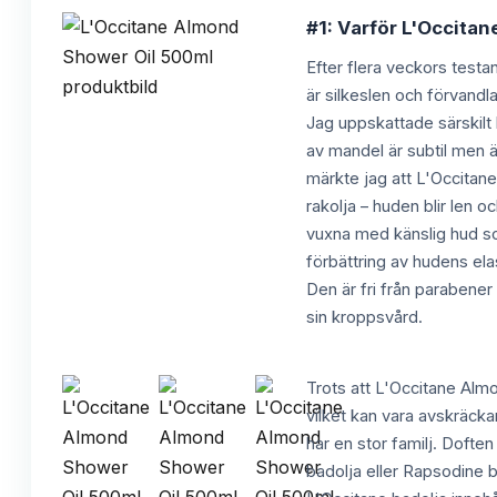
#1: Varför L'Occitan
Efter flera veckors testa
är silkeslen och förvandla
Jag uppskattade särskilt
av mandel är subtil men 
märkte jag att L'Occitane
rakolja – huden blir len 
vuxna med känslig hud so
förbättring av hudens elas
Den är fri från parabener 
sin kroppsvård.
Trots att L'Occitane Almo
vilket kan vara avskräck
har en stor familj. Dofte
badolja eller Rapsodine b