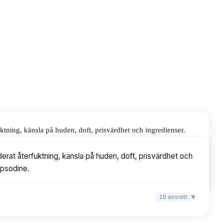
ktning, känsla på huden, doft, prisvärdhet och ingredienser.
erat återfuktning, känsla på huden, doft, prisvärdhet och
apsodine.
▾
10
avsnitt
▾
10
avsnitt