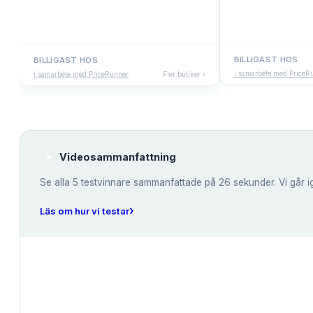
BILLIGAST HOS
BILLIGAST HOS
i samarbete med PriceR
i samarbete med PriceRunner
Fler butiker ›
Videosammanfattning
Se alla
5
testvinnare sammanfattade på 26 sekunder. Vi går i
›
Läs om hur vi testar