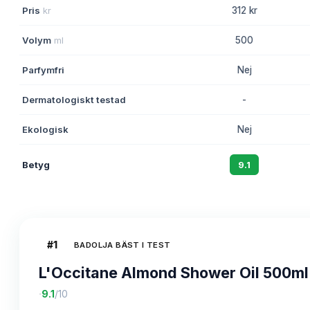
Pris
kr
312 kr
Volym
ml
500
Parfymfri
Nej
Dermatologiskt testad
-
Ekologisk
Nej
Betyg
9.1
#
1
BADOLJA BÄST I TEST
L'Occitane Almond Shower Oil 500ml
·
9.1
/10