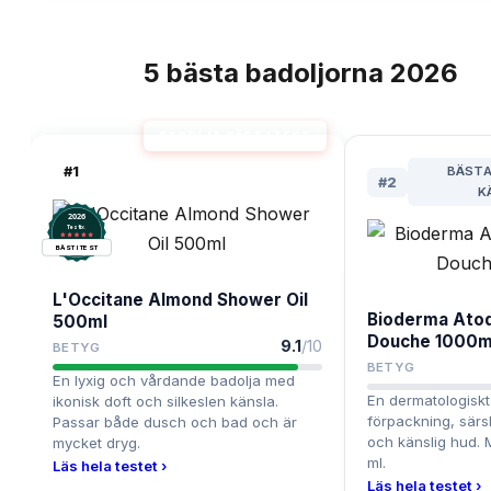
5
bästa
badoljorna
2026
TOPPLISTA
BADOLJA BÄST I TEST
#
1
BÄSTA
#
2
K
2026
.
Testix
BÄST I TEST
L'Occitane Almond Shower Oil
Bioderma Atod
500ml
Douche 1000m
9.1
/10
BETYG
BETYG
En lyxig och vårdande badolja med
En dermatologiskt 
ikonisk doft och silkeslen känsla.
förpackning, särsk
Passar både dusch och bad och är
och känslig hud. 
mycket dryg.
ml.
Läs hela testet ›
Läs hela testet ›