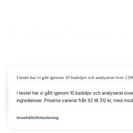
badolja med ljuvlig doft till ett pris på 312 kr.
Observera att vi kan få provision via återförsäljarlänkar. Inga varumärken bet
Klara Sandberg
Redaktionschef & Hemelektronikexpert
·
27 juli 2
I testet har vi gått igenom 10 badoljor och analyserat över 12
Priserna varierar från 92 till 312 kr, med modeller från L'Oc
I testet har vi gått igenom 10 badoljor och analyserat öv
ingredienser. Priserna varierar från 92 till 312 kr, med 
Innehållsförteckning
Innehållsförteckning