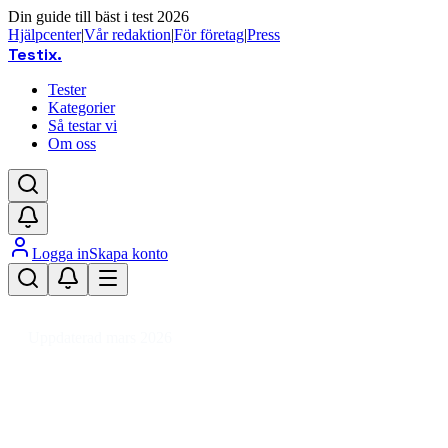
Din guide till bäst i test 2026
Hjälpcenter
|
Vår redaktion
|
För företag
|
Press
Testix
.
Tester
Kategorier
Så testar vi
Om oss
Logga in
Skapa konto
Hem
/
Hälsa
/
Kroppsvård & Hygien
/
Hygienartiklar
/
Bad- & Duschprodukter
/
Uppdaterad mars 2026
Badolja bäst i test 2026 – återfuk
Den bästa badoljan 2026 är L'Occitane Almond Shower Oil