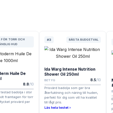
 FÖR TORR OCH
#
3
BÄSTA BUDGETVAL
ÄNSLIG HUD
Ida Warg Intense Nutrition
erm Huile De
Shower Oil 250ml
l
8.5
/10
BETYG
8.8
/10
Prisvärd badolja som ger bra
testad badolja i stor
återfuktning och näring till huden,
ilt framtagen för torr
perfekt för dig som vill ha kvalitet
Mycket prisvärd per
till lågt pris.
Läs hela testet ›