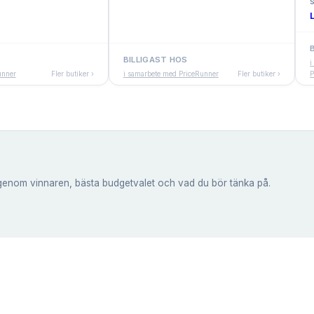
s
BILLIGAST HOS
i
unner
Fler butiker ›
i samarbete med PriceRunner
Fler butiker ›
P
genom vinnaren, bästa budgetvalet och vad du bör tänka på.