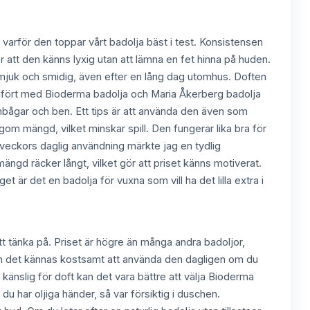
 varför den toppar vårt badolja bäst i test. Konsistensen
ör att den känns lyxig utan att lämna en fet hinna på huden.
mjuk och smidig, även efter en lång dag utomhus. Doften
ämfört med Bioderma badolja och Maria Åkerberg badolja
armbågar och ben. Ett tips är att använda den även som
gom mängd, vilket minskar spill. Den fungerar lika bra för
veckors daglig användning märkte jag en tydlig
mängd räcker långt, vilket gör att priset känns motiverat.
 är det en badolja för vuxna som vill ha det lilla extra i
tt tänka på. Priset är högre än många andra badoljor,
an det kännas kostsamt att använda den dagligen om du
 känslig för doft kan det vara bättre att välja Bioderma
 har oljiga händer, så var försiktig i duschen.