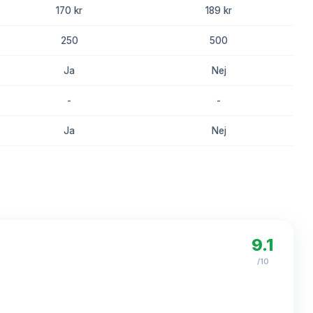
170 kr
189 kr
250
500
Ja
Nej
-
-
Ja
Nej
8.3
8.1
9.1
/10