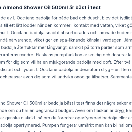
e Almond Shower Oil 500ml är bäst i test
nde av L'Occitane badolja för både bad och dusch, blev det tydligt
s till ett lätt lödder när den kommer i kontakt med vatten, vilket g
 hur L'Occitane badolja snabbt absorberades och lämnade huden 
ändå närvarande, vilket ger en spa-liknande känsla i vardagen. J
 badolja återfuktar mer långvarigt, särskilt på torra partier som 
och irriteras mindre. Flaskans pumpfunktion är smidig och doserar la
m för dig som vill ha en mjukgörande badolja med doft. Efter två 
ticitet och lyster. L'Occitane badolja är dessutom dryg – en liten 
och passar även dig som vill undvika onödiga tillsatser. Sammantaget
nd Shower Oil 500ml är badolja bäst i test finns det några saker a
ande om du har en begränsad budget. Även om flaskan är dryg, k
n är ganska distinkt, så om du föredrar oparfymerad badolja eller är
adolja oparfymerad. Pumpen fungerar utmärkt men kan bli hal om du