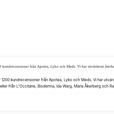
alar för våra omdömen.
026
00 kundrecensioner från Apotea, Lyko och Meds. Vi har utvärderat återfu
citane, Bioderma, Ida Warg, Maria Åkerberg och Rapsodine.
er 1200 kundrecensioner från Apotea, Lyko och Meds. Vi har utvärd
modeller från L'Occitane, Bioderma, Ida Warg, Maria Åkerberg och R