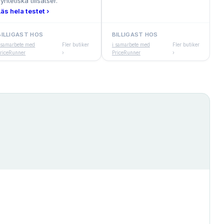
yntetiska tillsatser.
Läs hela testet ›
BILLIGAST HOS
BILLIGAST HOS
 samarbete med
Fler butiker
i samarbete med
Fler butiker
riceRunner
›
PriceRunner
›