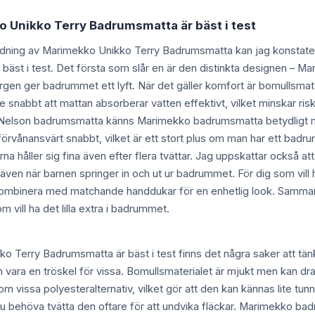
o Unikko Terry Badrumsmatta är bäst i test
ndning av Marimekko Unikko Terry Badrumsmatta kan jag konstatera 
äst i test. Det första som slår en är den distinkta designen – 
ärgen ger badrummet ett lyft. När det gäller komfort är bomullsmate
 snabbt att mattan absorberar vatten effektivt, vilket minskar ri
elson badrumsmatta känns Marimekko badrumsmatta betydligt mer 
rvånansvärt snabbt, vilket är ett stort plus om man har ett badrum
erna håller sig fina även efter flera tvättar. Jag uppskattar också 
gt även när barnen springer in och ut ur badrummet. För dig som vi
: Kombinera med matchande handdukar för en enhetlig look. Sam
 vill ha det lilla extra i badrummet.
o Terry Badrumsmatta är bäst i test finns det några saker att tänk
 vara en tröskel för vissa. Bomullsmaterialet är mjukt men kan dr
 som vissa polyesteralternativ, vilket gör att den kan kännas lite t
du behöva tvätta den oftare för att undvika fläckar. Marimekko ba