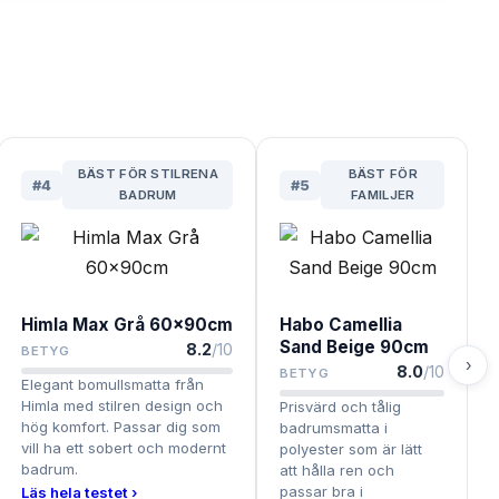
BÄST FÖR STILRENA
BÄST FÖR
#
4
#
5
BADRUM
FAMILJER
Himla Max Grå 60x90cm
Habo Camellia
Sand Beige 90cm
8.2
/10
BETYG
›
8.0
/10
BETYG
Elegant bomullsmatta från
Himla med stilren design och
Prisvärd och tålig
hög komfort. Passar dig som
badrumsmatta i
vill ha ett sobert och modernt
polyester som är lätt
badrum.
att hålla ren och
passar bra i
Läs hela testet ›