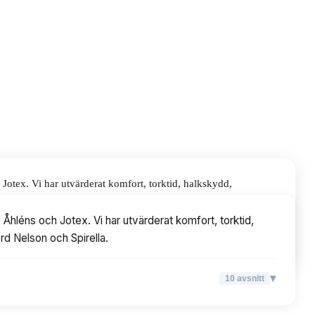
otex. Vi har utvärderat komfort, torktid, halkskydd,
la.
Åhléns och Jotex. Vi har utvärderat komfort, torktid,
rd Nelson och Spirella.
▾
10
avsnitt
▾
10
avsnitt