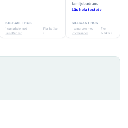
familjebadrum.
Läs hela testet ›
BILLIGAST HOS
BILLIGAST HOS
i samarbete med
Fler butiker
i samarbete med
Fler
PriceRunner
›
PriceRunner
butiker ›