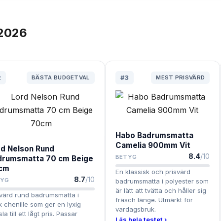
2026
2
BÄSTA BUDGETVAL
#
3
MEST PRISVÄRD
Habo Badrumsmatta
Camelia 900mm Vit
rd Nelson Rund
8.4
/10
BETYG
drumsmatta 70 cm Beige
cm
En klassisk och prisvärd
8.7
/10
TYG
badrumsmatta i polyester som
är lätt att tvätta och håller sig
svärd rund badrumsmatta i
fräsch länge. Utmärkt för
k chenille som ger en lyxig
vardagsbruk.
la till ett lågt pris. Passar
Läs hela testet ›