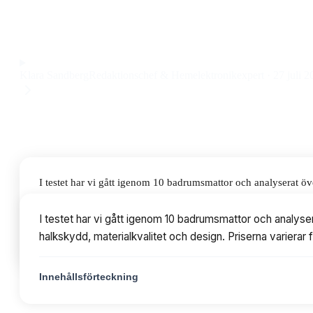
absorberande bomullsmatta som ger badrummet ett färgstarkt l
Observera att vi kan få provision via återförsäljarlänkar. Inga varumärken bet
Klara Sandberg
Redaktionschef & Hemelektronikexpert
·
27 juli 2
I testet har vi gått igenom 10 badrumsmattor och analyserat ö
materialkvalitet och design. Priserna varierar från 242 till 6
I testet har vi gått igenom 10 badrumsmattor och analyse
halkskydd, materialkvalitet och design. Priserna varierar
Innehållsförteckning
Innehållsförteckning