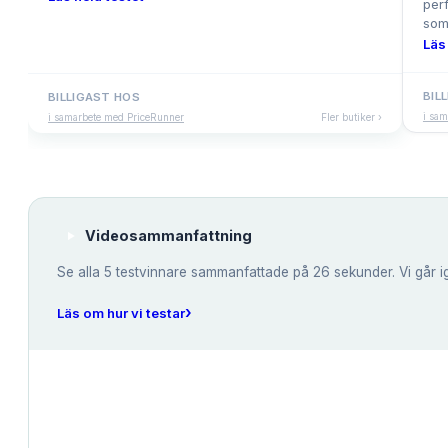
per
som
Läs 
BIL
BILLIGAST HOS
i sa
i samarbete med PriceRunner
Fler butiker ›
Videosammanfattning
Se alla
5
testvinnare sammanfattade på 26 sekunder. Vi går i
›
Läs om hur vi testar