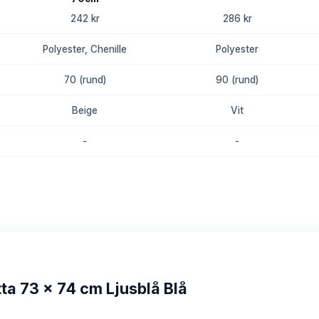
242 kr
286 kr
Polyester, Chenille
Polyester
70 (rund)
90 (rund)
Beige
Vit
-
-
8.7
8.4
a 73 x 74 cm Ljusblå Blå