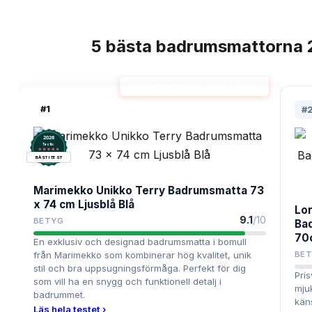
5
bästa
badrumsmattorna
TOPPLISTA
BADRUMSMATTA BÄST I TEST
#
1
#
2026
.
Testix
BÄST I TEST
Marimekko Unikko Terry Badrumsmatta 73
x 74 cm Ljusblå Blå
Lo
9.1
/10
BETYG
Ba
70
En exklusiv och designad badrumsmatta i bomull
från Marimekko som kombinerar hög kvalitet, unik
BE
stil och bra uppsugningsförmåga. Perfekt för dig
Pri
som vill ha en snygg och funktionell detalj i
mju
badrummet.
käns
Läs hela testet ›