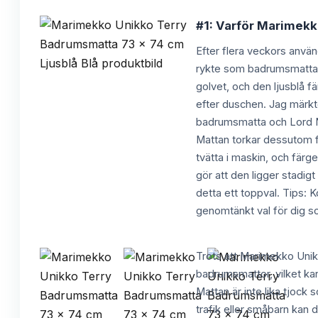
#1: Varför Marimekk
Efter flera veckors anvä
rykte som badrumsmatta b
golvet, och den ljusblå f
efter duschen. Jag märkte
badrumsmatta och Lord N
Mattan torkar dessutom fö
tvätta i maskin, och färg
gör att den ligger stadi
detta ett toppval. Tips
genomtänkt val för dig som
Trots att Marimekko Unikk
badrumsmattor, vilket kan
Mattan är inte lika tjock
trafik eller småbarn kan 