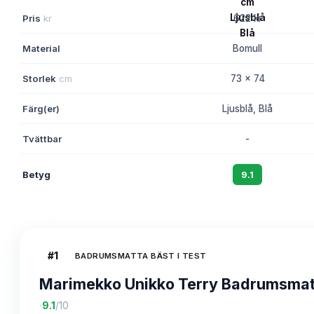
Pris
kr
622 kr
Material
Bomull
Storlek
cm
73 x 74
Färg(er)
Ljusblå, Blå
Tvättbar
-
Betyg
9.1
#
1
BADRUMSMATTA BÄST I TEST
Marimekko Unikko Terry Badrumsmatt
·
9.1
/10