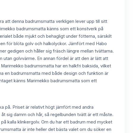
att denna badrumsmatta verkligen lever upp till sitt
Marimekko badrumsmatta känns som ett konstverk på
rialet både mjukt och behagligt under fötterna, särskilt
sken för blöta golv och halkolyckor. Jämfört med Habo
gedigen och håller sig fräsch längre mellan tvättarna.
 utan golvvärme. En annan fördel är att den är lätt att
att Marimekko badrumsmatta har en halkfri baksida, vilket
ll ha en badrumsmatta med både design och funktion är
mantaget känns Marimekko badrumsmatta som ett
a på. Priset är relativt högt jämfört med andra
a åt sig damm och hår, så regelbunden tvätt är ett måste.
unn på kalla klinkergolv. Om du har ett badrum med mycket
drumsmatta är inte heller det bästa valet om du söker en