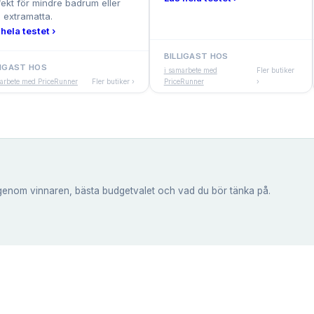
fekt för mindre badrum eller
 extramatta.
hela testet ›
BILLIGAST HOS
LIGAST HOS
i samarbete med
Fler butiker
marbete med PriceRunner
Fler butiker ›
PriceRunner
›
genom vinnaren, bästa budgetvalet och vad du bör tänka på.