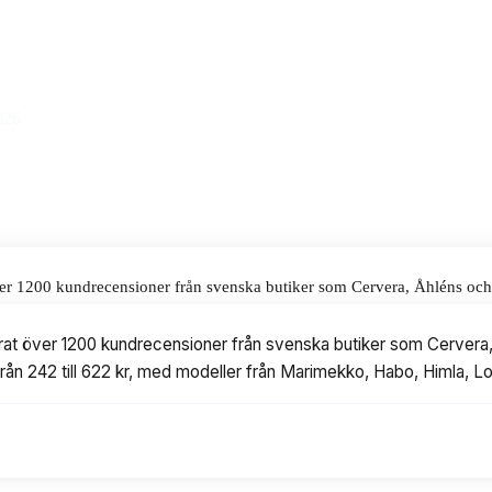
yft till ett pris på 622 kr.
alar för våra omdömen.
026
ver 1200 kundrecensioner från svenska butiker som Cervera, Åhléns och J
22 kr, med modeller från Marimekko, Habo, Himla, Lord Nelson och Spirel
rat över 1200 kundrecensioner från svenska butiker som Cervera, 
 från 242 till 622 kr, med modeller från Marimekko, Habo, Himla, Lo