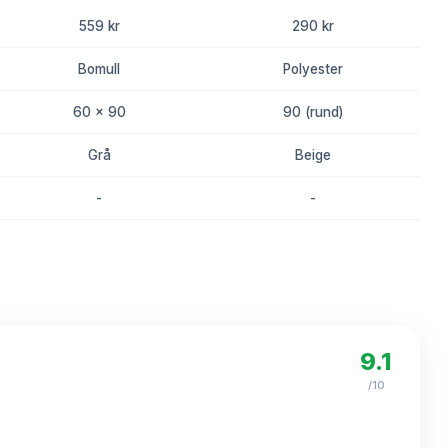
559 kr
290 kr
Bomull
Polyester
60 x 90
90 (rund)
Grå
Beige
-
-
8.2
8.0
9.1
/10