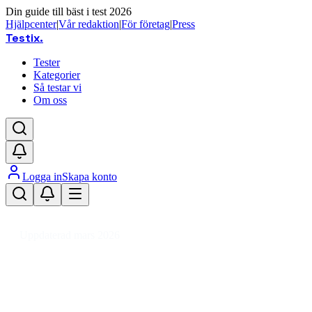
Din guide till bäst i test 2026
Hjälpcenter
|
Vår redaktion
|
För företag
|
Press
Testix
.
Tester
Kategorier
Så testar vi
Om oss
Logga in
Skapa konto
Hem
/
Hemmet
/
Inredning & Möbler
/
Mattor & Fällar
/
Badrumsmatta
Uppdaterad mars 2026
Badrumsmatta bäst i test 2026 – v
Den bästa badrumsmattan 2026 är Marimekko Unikko Terr