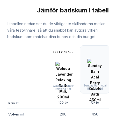
Jämför
badskum
i tabell
JÄMFÖRELSE
I tabellen nedan ser du de viktigaste skillnaderna mellan
våra testvinnare, så att du snabbt kan avgöra vilken
badskum
som matchar dina behov och din budget.
TESTVINNARE
Sunday Rain Acai
Weleda Lavender
Berry Bubbl
Relaxing Bat
Pris
kr
122 kr
52 kr
Volym
ml
200
450