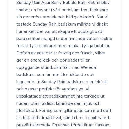
Sunday Rain Acai Berry Bubble Bath 450ml blev
snabbt en favorit i vårt badskum test tack vare
sin generösa storlek och härliga bärdoft. När vi
testade Sunday Rain badskum märkte vi direkt
hur enkelt det var att skapa ett bubbligt bad:
bara en liten mängd under rinnande vatten räckte
för att fylla badkaret med mjuka, fylliga bubblor.
Doften av acai bär är fruktig och fräsch, vilket
ger en energikick och gör badet till en
uppiggande stund. Jämfört med Weleda
badskum, som är mer återfuktande och
lugnande, är Sunday Rain badskum mer lekfullt
och passar perfekt för vardagslyx. Vi
uppskattade att badskummet inte torkade ut
huden, utan faktiskt lämnade den mjuk och
återfuktad. För dig som gillar badskum med doft
är detta ett utmärkt val, särskilt om du vill ha ett
prisvärt alternativ. En annan fördel är att flaskan