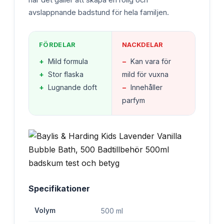
när det gäller att skapa en rolig och
avslappnande badstund för hela familjen.
FÖRDELAR
NACKDELAR
+
Mild formula
−
Kan vara för
+
Stor flaska
mild för vuxna
+
Lugnande doft
−
Innehåller
parfym
Specifikationer
Volym
500 ml