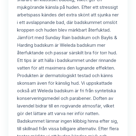
mjukgörande känsla på huden. Efter ett stressigt
arbetspass kändes det extra skönt att sjunka ner
i ett avslappnande bad, där badskummet omslöt
kroppen och huden blev märkbart återfuktad.
Jämfört med Sunday Rain badskum och Baylis &
Harding badskum är Weleda badskum mer
återfuktande och passar särskilt bra för torr hud.
Ett tips är att hälla i badskummet under rinnande
vatten för att maximera den lugnande effekten.
Produkten är dermatologiskt testad och känns
skonsam även för känslig hud. Vi uppskattade
också att Weleda badskum är fri från syntetiska
konserveringsmedel och parabener. Doften av
lavendel bidrar till en rogivande atmosfär, vilket
gör det lättare att varva ner inför natten.
Badskummet lämnar ingen klibbig hinna efter sig,
till skillnad från vissa billigare alternativ. Efter flera