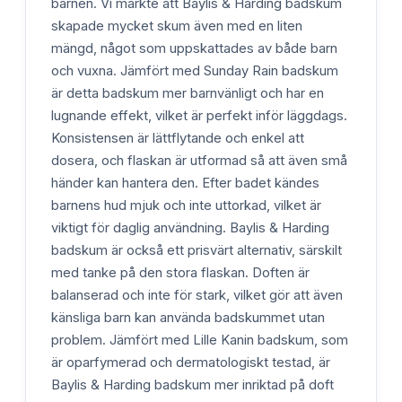
barnen. Vi märkte att Baylis & Harding badskum
skapade mycket skum även med en liten
mängd, något som uppskattades av både barn
och vuxna. Jämfört med Sunday Rain badskum
är detta badskum mer barnvänligt och har en
lugnande effekt, vilket är perfekt inför läggdags.
Konsistensen är lättflytande och enkel att
dosera, och flaskan är utformad så att även små
händer kan hantera den. Efter badet kändes
barnens hud mjuk och inte uttorkad, vilket är
viktigt för daglig användning. Baylis & Harding
badskum är också ett prisvärt alternativ, särskilt
med tanke på den stora flaskan. Doften är
balanserad och inte för stark, vilket gör att även
känsliga barn kan använda badskummet utan
problem. Jämfört med Lille Kanin badskum, som
är oparfymerad och dermatologiskt testad, är
Baylis & Harding badskum mer inriktad på doft