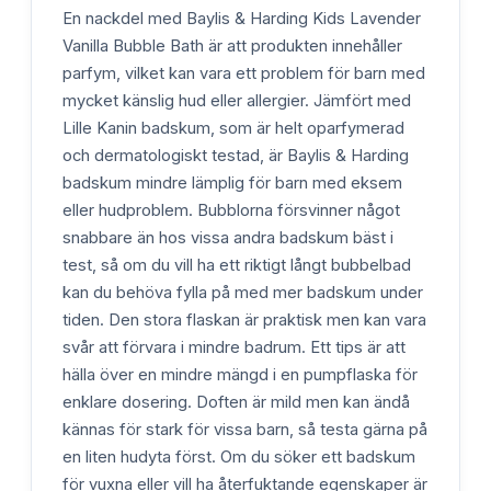
En nackdel med Baylis & Harding Kids Lavender
Vanilla Bubble Bath är att produkten innehåller
parfym, vilket kan vara ett problem för barn med
mycket känslig hud eller allergier. Jämfört med
Lille Kanin badskum, som är helt oparfymerad
och dermatologiskt testad, är Baylis & Harding
badskum mindre lämplig för barn med eksem
eller hudproblem. Bubblorna försvinner något
snabbare än hos vissa andra badskum bäst i
test, så om du vill ha ett riktigt långt bubbelbad
kan du behöva fylla på med mer badskum under
tiden. Den stora flaskan är praktisk men kan vara
svår att förvara i mindre badrum. Ett tips är att
hälla över en mindre mängd i en pumpflaska för
enklare dosering. Doften är mild men kan ändå
kännas för stark för vissa barn, så testa gärna på
en liten hudyta först. Om du söker ett badskum
för vuxna eller vill ha återfuktande egenskaper är