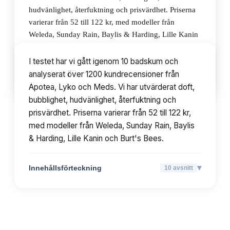
hudvänlighet, återfuktning och prisvärdhet. Priserna
varierar från 52 till 122 kr, med modeller från
Weleda, Sunday Rain, Baylis & Harding, Lille Kanin
och Burt's Bees.
I testet har vi gått igenom 10 badskum och
analyserat över 1200 kundrecensioner från
▾
Innehållsförteckning
10
avsnitt
Apotea, Lyko och Meds. Vi har utvärderat doft,
bubblighet, hudvänlighet, återfuktning och
prisvärdhet. Priserna varierar från 52 till 122 kr,
med modeller från Weleda, Sunday Rain, Baylis
& Harding, Lille Kanin och Burt's Bees.
▾
Innehållsförteckning
10
avsnitt
TOPPLISTA