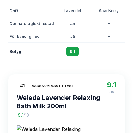
Doft
Lavendel
Acai Berry
La
Dermatologiskt testad
Ja
-
För känslig hud
Ja
-
Betyg
9.1
8.7
9.1
#
1
BADSKUM BÄST I TEST
/10
Weleda Lavender Relaxing
Bath Milk 200ml
·
9.1
/10