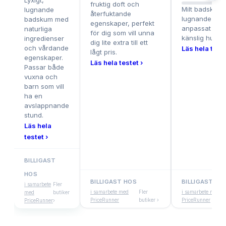
Lyxigt,
fruktig doft och
Milt badskum
lugnande
återfuktande
lugnande doft,
badskum med
egenskaper, perfekt
anpassat för 
naturliga
för dig som vill unna
känslig hud.
ingredienser
dig lite extra till ett
och vårdande
Läs hela teste
lågt pris.
egenskaper.
Läs hela testet ›
Passar både
vuxna och
barn som vill
ha en
avslappnande
stund.
Läs hela
testet ›
BILLIGAST
HOS
BILLIGAST HOS
BILLIGAST HO
i samarbete
Fler
i samarbete med
Fler
i samarbete med
med
butiker
PriceRunner
butiker ›
PriceRunner
PriceRunner
›