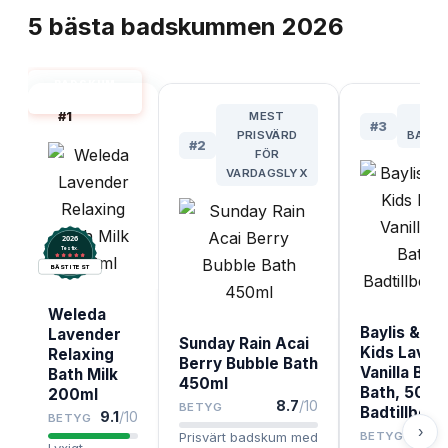
5
bästa
badskummen
2026
BADSKUM
BÄST I TEST
#
1
MEST
BÄS
#
3
PRISVÄRD
BARNF
#
2
FÖR
VARDAGSLYX
2026
.
Testix
BÄST I TEST
Weleda
Baylis & Ha
Lavender
Sunday Rain Acai
Kids Laven
Relaxing
Berry Bubble Bath
Vanilla Bub
Bath Milk
450ml
Bath, 500
200ml
8.7
/10
BETYG
Badtillbeh
9.1
/10
BETYG
›
Prisvärt badskum med
BETYG