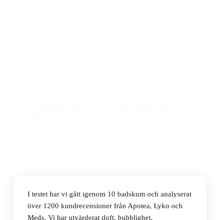
Den bästa badskummen 2026 är Weleda Lavender
Relaxing Bath Milk, ett lugnande och återfuktande
badskum med mjukgörande egenskaper till ett pris på
122 kr.
Observera att vi kan få provision via återförsäljarlänkar. Inga
varumärken betalar för våra omdömen.
Klara Sandberg
Redaktionschef & Hemelektronikexpert
·
27
juli 2026
I testet har vi gått igenom 10 badskum och analyserat
över 1200 kundrecensioner från Apotea, Lyko och
Meds. Vi har utvärderat doft, bubblighet,