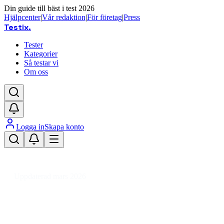
Din guide till bäst i test 2026
Hjälpcenter
|
Vår redaktion
|
För företag
|
Press
Testix
.
Tester
Kategorier
Så testar vi
Om oss
Logga in
Skapa konto
Hem
/
Hälsa
/
Kroppsvård & Hygien
/
Hygienartiklar
/
Bad- & Duschprodukter
/
Badskum
Uppdaterad mars 2026
Badskum bäst i test 2026 – för
avkoppling och mjuk hud