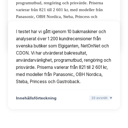
programutbud, rengöring och prisvärde. Priserna
varierar från 821 till 2 601 kr, med modeller från
Panasonic, OBH Nordica, Steba, Princess och
Gastroback.
I testet har vi gått igenom 10 bakmaskiner och
analyserat över 1 200 kundrecensioner från
▾
Innehållsförteckning
10
avsnitt
svenska butiker som Elgiganten, NetOnNet och
CDON. Vi har utvärderat bakresultat,
användarvänlighet, programutbud, rengöring och
prisvärde. Priserna varierar från 821 till 2 601 kr,
med modeller från Panasonic, OBH Nordica,
Steba, Princess och Gastroback.
▾
Innehållsförteckning
10
avsnitt