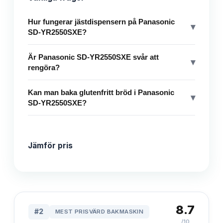
Hur fungerar jästdispensern på Panasonic
▾
SD-YR2550SXE?
Är Panasonic SD-YR2550SXE svår att
▾
rengöra?
Kan man baka glutenfritt bröd i Panasonic
▾
SD-YR2550SXE?
Jämför pris
8.7
#
2
MEST PRISVÄRD BAKMASKIN
/10