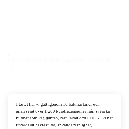
Den bästa bakmaskinen 2026 är Panasonic SD-
YR2550SXE, som imponerar med jästdispenser,
glutenfri bakning och hela 31 program. Priset ligger på
2 601 kr, vilket ger mycket funktionalitet för pengarna.
Observera att vi kan få provision via återförsäljarlänkar. Inga
varumärken betalar för våra omdömen.
Nils Arvidsson
Verktyg & Trädgårdsexpert
·
27 juli 2026
I testet har vi gått igenom 10 bakmaskiner och
analyserat över 1 200 kundrecensioner från svenska
butiker som Elgiganten, NetOnNet och CDON. Vi har
utvärderat bakresultat, användarvänlighet,