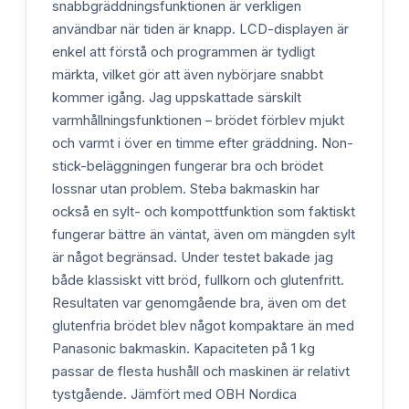
snabbgräddningsfunktionen är verkligen
användbar när tiden är knapp. LCD-displayen är
enkel att förstå och programmen är tydligt
märkta, vilket gör att även nybörjare snabbt
kommer igång. Jag uppskattade särskilt
varmhållningsfunktionen – brödet förblev mjukt
och varmt i över en timme efter gräddning. Non-
stick-beläggningen fungerar bra och brödet
lossnar utan problem. Steba bakmaskin har
också en sylt- och kompottfunktion som faktiskt
fungerar bättre än väntat, även om mängden sylt
är något begränsad. Under testet bakade jag
både klassiskt vitt bröd, fullkorn och glutenfritt.
Resultaten var genomgående bra, även om det
glutenfria brödet blev något kompaktare än med
Panasonic bakmaskin. Kapaciteten på 1 kg
passar de flesta hushåll och maskinen är relativt
tystgående. Jämfört med OBH Nordica