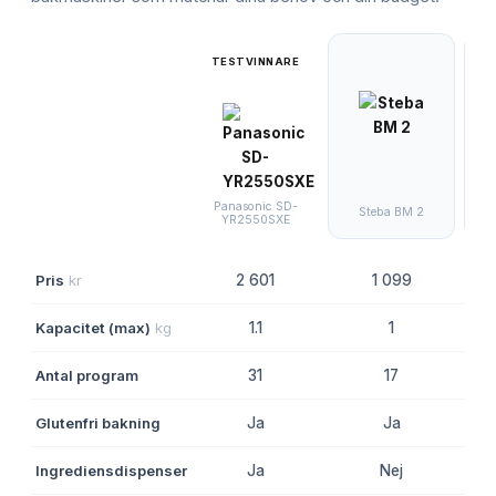
TESTVINNARE
OB
Panasonic SD-
Steba BM 2
YR2550SXE
Pris
kr
2 601
1 099
Kapacitet (max)
kg
1.1
1
Antal program
31
17
Glutenfri bakning
Ja
Ja
Ingrediensdispenser
Ja
Nej