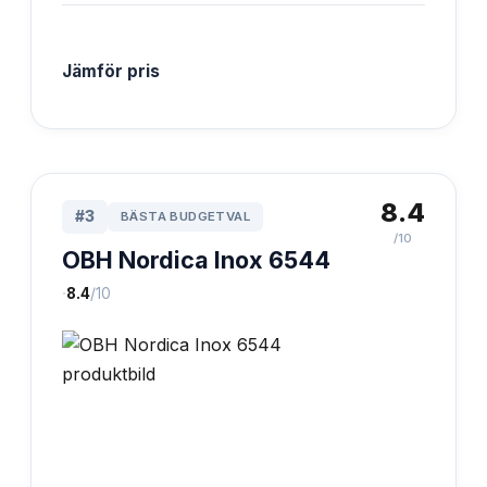
Jämför pris
8.4
#
3
BÄSTA BUDGETVAL
/10
OBH Nordica Inox 6544
·
8.4
/10