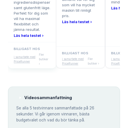
mindre hu
ingrediensdispenser
som vill ha mycket
samt glutenfritt läge.
Läs hela 
maskin till rimligt
Perfekt för dig som
pris.
vill ha maximal
Läs hela testet ›
flexibilitet och
jämna resultat.
Läs hela testet ›
BILLIGAST HOS
BILLIGAST HOS
BILLIGAS
Fler
i samarbete med
i samarbete med
Fler
i samarbete
butiker
PriceRunner
PriceRunner
butiker ›
PriceRunner
›
Videosammanfattning
Se alla
5
testvinnare sammanfattade på 26
sekunder. Vi går igenom vinnaren, bästa
budgetvalet och vad du bör tänka på.