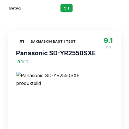
Betyg
9.1
8.7
9.1
#
1
BAKMASKIN BÄST I TEST
/10
Panasonic SD-YR2550SXE
·
9.1
/10