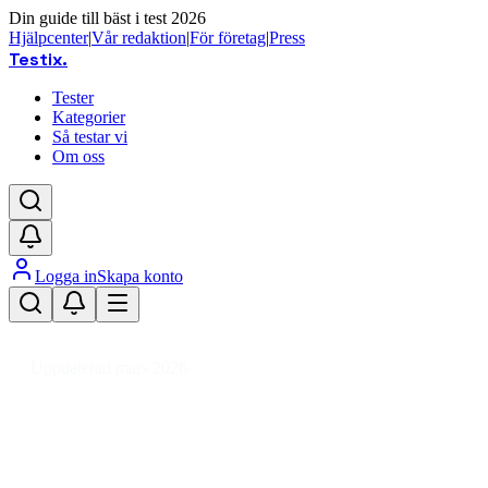
Din guide till bäst i test 2026
Hjälpcenter
|
Vår redaktion
|
För företag
|
Press
Testix
.
Tester
Kategorier
Så testar vi
Om oss
Logga in
Skapa konto
Hem
/
Hemmet
/
Köksapparater
/
Bakmaskiner
Uppdaterad mars 2026
Bakmaskin bäst i test 2026 –
jämför funktioner och prisvärde