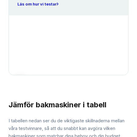
›
Läs om hur vi testar
JÄMFÖRELSE
Jämför
bakmaskiner
i tabell
I tabellen nedan ser du de viktigaste skillnaderna mellan
våra testvinnare, så att du snabbt kan avgöra vilken
bakmaskiner
som matchar dina behov och din budget.