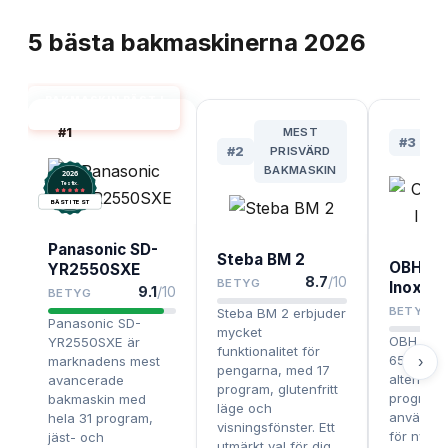
TOPPLISTA
5
bästa
bakmaskinerna
2026
BAKMASKIN BÄST I
TEST
#
1
MEST
#
3
#
2
PRISVÄRD
B
BAKMASKIN
2026
.
Testix
BÄST I TEST
Panasonic SD-
Steba BM 2
OBH No
YR2550SXE
8.7
/10
BETYG
Inox 6
9.1
/10
BETYG
BETYG
Steba BM 2 erbjuder
Panasonic SD-
mycket
OBH Nord
YR2550SXE är
funktionalitet för
6544 är e
marknadens mest
›
pengarna, med 17
alternati
avancerade
program, glutenfritt
program 
bakmaskin med
läge och
användni
hela 31 program,
visningsfönster. Ett
för nybör
jäst- och
utmärkt val för dig