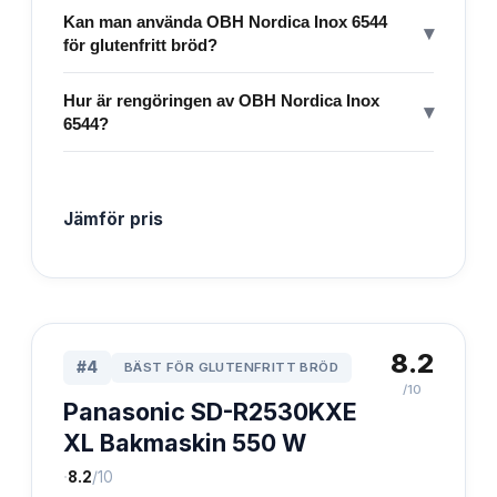
Kan man använda OBH Nordica Inox 6544
▾
för glutenfritt bröd?
Hur är rengöringen av OBH Nordica Inox
▾
6544?
Jämför pris
8.2
#
4
BÄST FÖR GLUTENFRITT BRÖD
/10
Panasonic SD-R2530KXE
XL Bakmaskin 550 W
·
8.2
/10