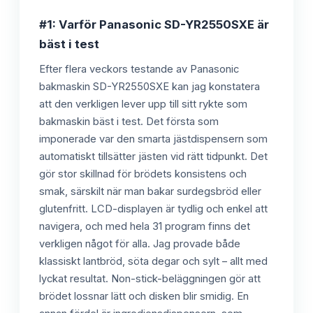
#1: Varför Panasonic SD-YR2550SXE är
bäst i test
Efter flera veckors testande av Panasonic
bakmaskin SD-YR2550SXE kan jag konstatera
att den verkligen lever upp till sitt rykte som
bakmaskin bäst i test. Det första som
imponerade var den smarta jästdispensern som
automatiskt tillsätter jästen vid rätt tidpunkt. Det
gör stor skillnad för brödets konsistens och
smak, särskilt när man bakar surdegsbröd eller
glutenfritt. LCD-displayen är tydlig och enkel att
navigera, och med hela 31 program finns det
verkligen något för alla. Jag provade både
klassiskt lantbröd, söta degar och sylt – allt med
lyckat resultat. Non-stick-beläggningen gör att
brödet lossnar lätt och disken blir smidig. En