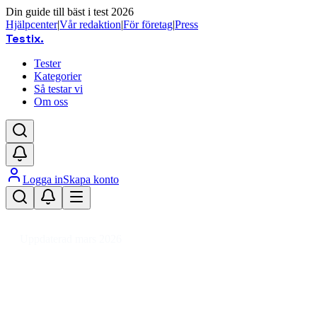
Din guide till bäst i test 2026
Hjälpcenter
|
Vår redaktion
|
För företag
|
Press
Testix
.
Tester
Kategorier
Så testar vi
Om oss
Logga in
Skapa konto
Hem
/
Barn
/
Barn- & Babytillbehör
/
Nappflaskor & Servering
/
Barnservis
Uppdaterad mars 2026
Barnservis bäst i test 2026 – testa
Den bästa barnservisen 2026 är Rätt Start Gift Box Flower 