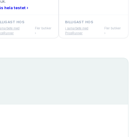
ruk.
äs hela testet ›
ILLIGAST HOS
BILLIGAST HOS
samarbete med
Fler butiker
i samarbete med
Fler butiker
iceRunner
›
PriceRunner
›