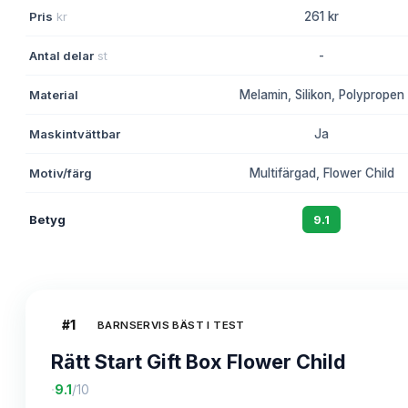
Pris
kr
261 kr
Antal delar
st
-
Material
Melamin, Silikon, Polypropen
Maskintvättbar
Ja
Motiv/färg
Multifärgad, Flower Child
Betyg
9.1
#
1
BARNSERVIS BÄST I TEST
Rätt Start Gift Box Flower Child
·
9.1
/10