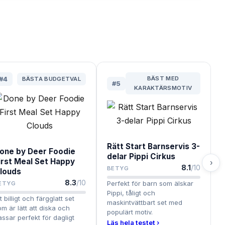
BÄST MED
#
4
BÄSTA BUDGETVAL
#
5
KARAKTÄRSMOTIV
Rätt Start Barnservis 3-
one by Deer Foodie
delar Pippi Cirkus
irst Meal Set Happy
›
8.1
/10
BETYG
louds
8.3
/10
Perfekt för barn som älskar
ETYG
Pippi, tåligt och
t billigt och färgglatt set
maskintvättbart set med
om är lätt att diska och
populärt motiv.
assar perfekt för dagligt
Läs hela testet ›