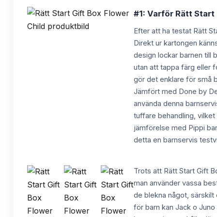
#1: Varför Rätt Start
Efter att ha testat Rätt S
Direkt ur kartongen känns
design lockar barnen till
utan att tappa färg eller 
gör det enklare för små ba
Jämfört med Done by Deer
använda denna barnservis 
tuffare behandling, vilket
jämförelse med Pippi ba
detta en barnservis testvi
Trots att Rätt Start Gift
man använder vassa bestic
de blekna något, särskilt
för barn kan Jack o Juno 