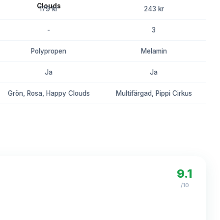
179 kr
243 kr
-
3
Polypropen
Melamin
Ja
Ja
Grön, Rosa, Happy Clouds
Multifärgad, Pippi Cirkus
8.3
8.1
9.1
/10