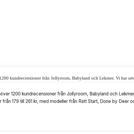
till ett pris på 261 kr.
alar för våra omdömen.
r 1200 kundrecensioner från Jollyroom, Babyland och Lekmer. Vi har utvä
l 261 kr, med modeller från Rätt Start, Done by Deer och Jack o Juno.
t över 1200 kundrecensioner från Jollyroom, Babyland och Lekmer. 
 från 179 till 261 kr, med modeller från Rätt Start, Done by Deer 