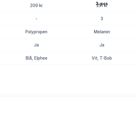
209 kr
251 kr
-
3
Polypropen
Melamin
Ja
Ja
Blå, Elphee
Vit, T-Bob
8.8
8.6