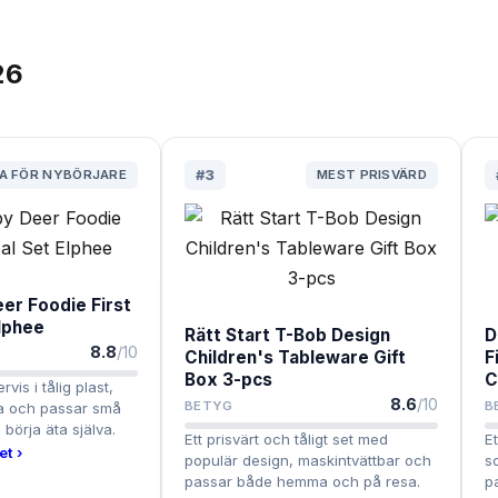
26
A FÖR NYBÖRJARE
#
3
MEST PRISVÄRD
er Foodie First
lphee
Rätt Start T-Bob Design
D
8.8
/10
Children's Tableware Gift
F
Box 3-pcs
C
vis i tålig plast,
8.6
/10
BETYG
B
ppa och passar små
börja äta själva.
Ett prisvärt och tåligt set med
Et
et ›
populär design, maskintvättbar och
s
passar både hemma och på resa.
p