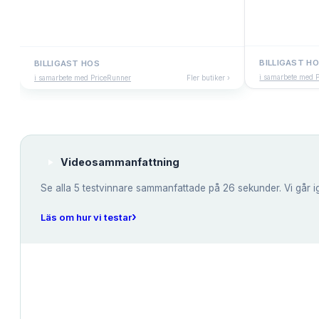
BILLIGAST H
BILLIGAST HOS
i samarbete med 
i samarbete med PriceRunner
Fler butiker ›
Videosammanfattning
Se alla
5
testvinnare sammanfattade på 26 sekunder. Vi går i
›
Läs om hur vi testar