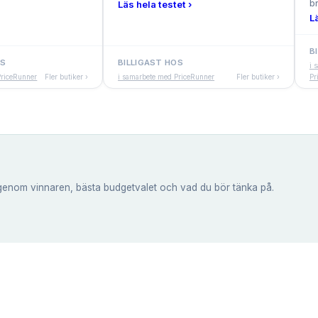
b
Läs hela testet ›
L
B
OS
BILLIGAST HOS
i 
PriceRunner
Fler butiker ›
i samarbete med PriceRunner
Fler butiker ›
Pr
genom vinnaren, bästa budgetvalet och vad du bör tänka på.