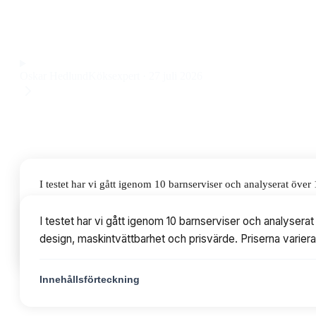
maskintvättbar barnservis i melamin, silikon och polypropen 
Observera att vi kan få provision via återförsäljarlänkar. Inga varumärken bet
Oskar Hedlund
Köksexpert
·
27 juli 2026
I testet har vi gått igenom 10 barnserviser och analyserat öve
maskintvättbarhet och prisvärde. Priserna varierar från 179 til
I testet har vi gått igenom 10 barnserviser och analysera
design, maskintvättbarhet och prisvärde. Priserna varierar
Innehållsförteckning
Innehållsförteckning