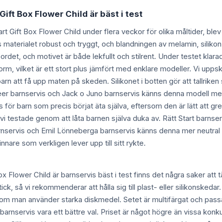
 Gift Box Flower Child är bäst i test
tart Gift Box Flower Child under flera veckor för olika måltider, ble
 materialet robust och tryggt, och blandningen av melamin, silikon
 bordet, och motivet är både lekfullt och stilrent. Under testet kla
form, vilket är ett stort plus jämfört med enklare modeller. Vi uppskat
rn att få upp maten på skeden. Silikonet i botten gör att tallriken st
 barnservis och Jack o Juno barnservis känns denna modell mer 
för barn som precis börjat äta själva, eftersom den är lätt att gr
 vi testade genom att låta barnen själva duka av. Rätt Start barnser
rnservis och Emil Lönneberga barnservis känns denna mer neutra
nnare som verkligen lever upp till sitt rykte.
 Box Flower Child är barnservis bäst i test finns det några saker at
k, så vi rekommenderar att hålla sig till plast- eller silikonsked
 om man använder starka diskmedel. Setet är multifärgat och passar
barnservis vara ett bättre val. Priset är något högre än vissa konk