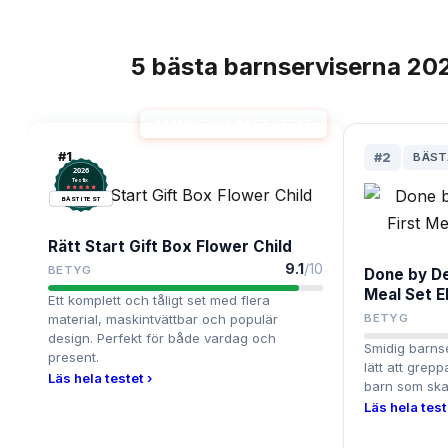
5
bästa
barnserviserna
20
TOPPLISTA
BARNSERVIS BÄST I TEST
#
1
#
2
BÄST
2026
.
Testix
BÄST I TEST
Rätt Start Gift Box Flower Child
9.1
/10
BETYG
Done by De
Meal Set E
Ett komplett och tåligt set med flera
material, maskintvättbar och populär
BETYG
design. Perfekt för både vardag och
Smidig barnser
present.
lätt att gre
Läs hela testet ›
barn som ska 
Läs hela test