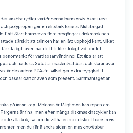
v det snabbt tydligt varför denna barnservis bäst i test.
 och polypropen ger en slitstark känsla. Multifärgad
rade Rätt Start barnservis flera omgångar i diskmaskinen
tade särskilt att tallriken har en lätt upphöjd kant, vilket
år stadigt, även när det blir lite stökigt vid bordet.
genomtänkt för vardagsanvändning. Ett tips är att
eppa och hantera. Setet är maskintvättbart och klarar även
vis är dessutom BPA-fri, vilket ger extra trygghet. I
l och passar därför även som present. Sammantaget är
t tänka på innan köp. Melamin är tåligt men kan repas om
ar. Färgerna är fina, men efter många diskmaskinscykler kan
 inte alla kök, så om du vill ha en mer diskret barnservis
urrenter, men du får å andra sidan en maskintvättbar