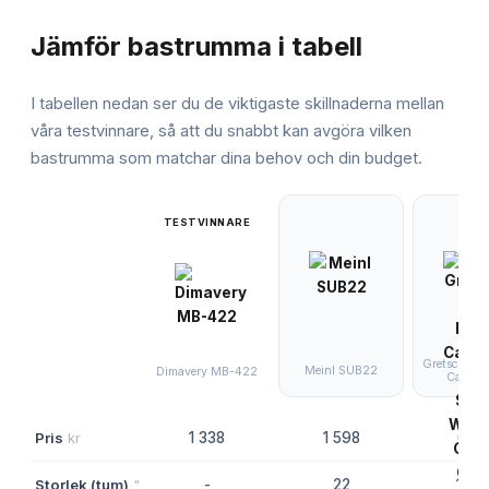
JÄMFÖRELSE
Jämför
bastrumma
i tabell
I tabellen nedan ser du de viktigaste skillnaderna mellan
våra testvinnare, så att du snabbt kan avgöra vilken
bastrumma
som matchar dina behov och din budget.
TESTVINNARE
Gretsch Ba
Meinl SUB22
Dimavery MB-422
Catalin
Pris
kr
1 338
1 598
6 17
Storlek (tum)
"
-
22
14x1