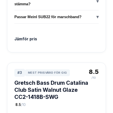
▾
stämma?
▾
Passar Meinl SUB22 för marschband?
Jämför pris
8.5
#
3
MEST PRISVÄRD FÖR GIG
/10
Gretsch Bass Drum Catalina
Club Satin Walnut Glaze
CC2-1418B-SWG
·
8.5
/10