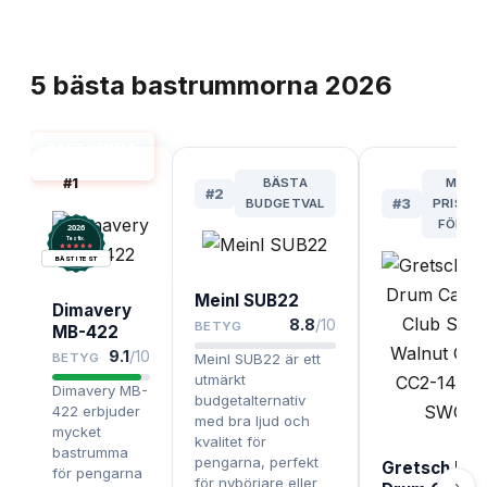
TOPPLISTA
5
bästa
bastrummorna
2026
BASTRUMMA
BÄST I TEST
#
1
BÄSTA
MEST
#
2
BUDGETVAL
#
3
PRISVÄ
FÖR GI
2026
.
Testix
BÄST I TEST
Meinl SUB22
Dimavery
8.8
/10
BETYG
MB-422
9.1
/10
BETYG
Meinl SUB22 är ett
utmärkt
Dimavery MB-
budgetalternativ
422 erbjuder
med bra ljud och
mycket
kvalitet för
bastrumma
pengarna, perfekt
Gretsch Bas
för pengarna
för nybörjare eller
›