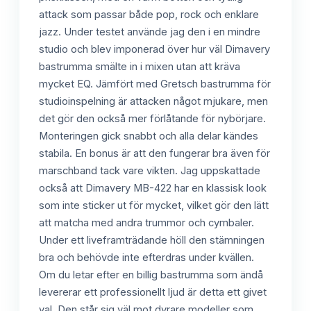
attack som passar både pop, rock och enklare
jazz. Under testet använde jag den i en mindre
studio och blev imponerad över hur väl Dimavery
bastrumma smälte in i mixen utan att kräva
mycket EQ. Jämfört med Gretsch bastrumma för
studioinspelning är attacken något mjukare, men
det gör den också mer förlåtande för nybörjare.
Monteringen gick snabbt och alla delar kändes
stabila. En bonus är att den fungerar bra även för
marschband tack vare vikten. Jag uppskattade
också att Dimavery MB-422 har en klassisk look
som inte sticker ut för mycket, vilket gör den lätt
att matcha med andra trummor och cymbaler.
Under ett liveframträdande höll den stämningen
bra och behövde inte efterdras under kvällen.
Om du letar efter en billig bastrumma som ändå
levererar ett professionellt ljud är detta ett givet
val. Den står sig väl mot dyrare modeller som