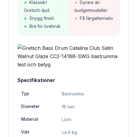
+
Klassiskt
−
Dyrare än
Gretsch-ljud
budgetmodeller
+
Snygg finish
−
Få färgalternativ
+
Bra för livebruk
Specifikationer
Typ
Bastrumma
Diameter
18 tum
Material
Lönn
Vikt
ca 9 kg