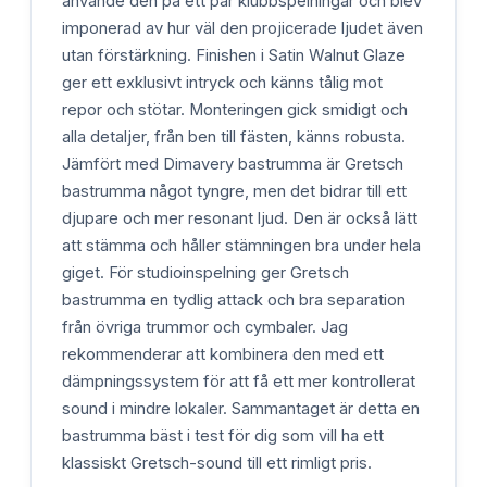
använde den på ett par klubbspelningar och blev
imponerad av hur väl den projicerade ljudet även
utan förstärkning. Finishen i Satin Walnut Glaze
ger ett exklusivt intryck och känns tålig mot
repor och stötar. Monteringen gick smidigt och
alla detaljer, från ben till fästen, känns robusta.
Jämfört med Dimavery bastrumma är Gretsch
bastrumma något tyngre, men det bidrar till ett
djupare och mer resonant ljud. Den är också lätt
att stämma och håller stämningen bra under hela
giget. För studioinspelning ger Gretsch
bastrumma en tydlig attack och bra separation
från övriga trummor och cymbaler. Jag
rekommenderar att kombinera den med ett
dämpningssystem för att få ett mer kontrollerat
sound i mindre lokaler. Sammantaget är detta en
bastrumma bäst i test för dig som vill ha ett
klassiskt Gretsch-sound till ett rimligt pris.