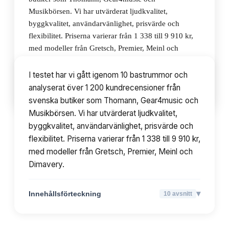
Musikbörsen. Vi har utvärderat ljudkvalitet,
byggkvalitet, användarvänlighet, prisvärde och
flexibilitet. Priserna varierar från 1 338 till 9 910 kr,
med modeller från Gretsch, Premier, Meinl och
Dimavery.
I testet har vi gått igenom 10 bastrummor och
analyserat över 1 200 kundrecensioner från
▾
Innehållsförteckning
10
avsnitt
svenska butiker som Thomann, Gear4music och
Musikbörsen. Vi har utvärderat ljudkvalitet,
byggkvalitet, användarvänlighet, prisvärde och
flexibilitet. Priserna varierar från 1 338 till 9 910 kr,
med modeller från Gretsch, Premier, Meinl och
Dimavery.
▾
Innehållsförteckning
10
avsnitt