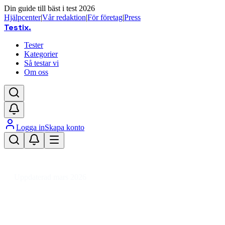
Din guide till bäst i test 2026
Hjälpcenter
|
Vår redaktion
|
För företag
|
Press
Testix
.
Tester
Kategorier
Så testar vi
Om oss
Logga in
Skapa konto
Hem
/
Ljud & TV
/
Musikinstrument & Tillbehör
/
Musikinstrument
/
Trummor & Cymbaler
/
Bastrumma
Uppdaterad mars 2026
Bastrumma bäst i test 2026 –
prisvärda val för nybörjare och