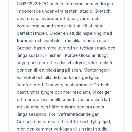
CM2-1622B-PG är en bastrumma som verkligen
imponerade under våra tester i studio. Gretsch
bastrumma levererar ett djupt, varmt och
kontrollerat sound som är lätt att få att sitta
perfekt i mixen. Under en studioinspelning med
trummor och cymbaler från olika märken stack
Gretsch bastrumma ut med sin tydliga attack och
långa sustain. Finishen i Purple Gloss är riktigt
snygg och ger ett exklusivt intryck, vilket också
gör den till ett blickfång på scen. Monteringen
var enkel och alla detaljer känns gedigna.
Jämfört med Dimavery bastrumma är Gretsch
bastrumma tyngre och mer resonant, vilket ger
ett mer professionellt sound. Den är också lätt
att stämma och håller stämningen bra under
långa sessions. För liveframträdande ger
Gretsch bastrumma ett kraftfullt och fylligt ljud,
men den kommer verkligen till sin rätt i studio.