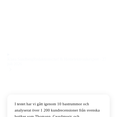
proffs
Den bästa bastrumman 2026 är Dimavery MB-422, en
robust och prisvärd bastrumma med bra tryck i ljudet
och enkel justering, till ett pris på 1 338 kr.
Observera att vi kan få provision via återförsäljarlänkar. Inga
varumärken betalar för våra omdömen.
Klara Sandberg
Redaktionschef & Hemelektronikexpert
·
27
juli 2026
I testet har vi gått igenom 10 bastrummor och
analyserat över 1 200 kundrecensioner från svenska
butiker som Thomann, Gear4music och