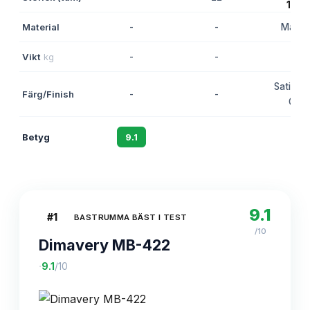
Material
-
-
Maho
Vikt
kg
-
-
-
Satin W
Färg/Finish
-
-
Glaz
Betyg
9.1
8.8
8.5
9.1
#
1
BASTRUMMA BÄST I TEST
/10
Dimavery MB-422
·
9.1
/10