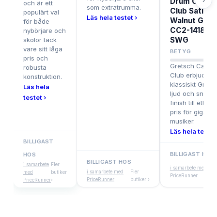
Drum Catali
och är ett
som extratrumma.
Club Satin
populärt val
Läs hela testet ›
Walnut Glaz
för både
CC2-1418B-
nybörjare och
SWG
skolor tack
vare sitt låga
8.
BETYG
pris och
Gretsch Catali
robusta
Club erbjuder
konstruktion.
klassiskt Grets
Läs hela
ljud och snygg
testet ›
finish till ett rim
pris för gigand
musiker.
Läs hela testet
BILLIGAST
BILLIGAST HOS
HOS
BILLIGAST HOS
Fle
i samarbete
Fler
i samarbete med
i samarbete med
Fler
but
med
butiker
PriceRunner
PriceRunner
butiker ›
›
PriceRunner
›