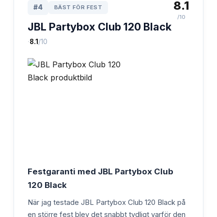
8.1
#
4
BÄST FÖR FEST
/10
JBL Partybox Club 120 Black
·
8.1
/10
Festgaranti med JBL Partybox Club
120 Black
När jag testade JBL Partybox Club 120 Black på
en större fest blev det snabbt tydligt varför den