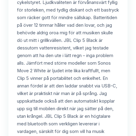
cykelstyret. Ljudkvaliteten är förvånansvärt fyllig
för storleken, med tydlig diskant och ett bastryck
som räcker gott för mindre sällskap. Batteritiden
på över 12 timmar håller vad den lovar, och jag
behövde aldrig oroa mig för att musiken skulle
dö ut mitt i grillkvällen. JBL Clip 5 Black är
dessutom vattenresistent, vilket jag testade
genom att ha den ute i lätt regn – inga problem
alls. Jämfört med större modeller som Sonos
Move 2 White är ljudet inte lika kraftfullt, men
Clip 5 vinner på portabilitet och enkelhet. En
annan fördel är att den laddar snabbt via USB-C,
vilket är praktiskt när man är på språng. Jag
uppskattade också att den automatiskt kopplar
upp sig till mobilen direkt när jag sätter på den,
utan krångel. JBL Clip 5 Black är en högtalare
med bluetooth som verkligen levererar i
vardagen, särskilt för dig som vill ha musik