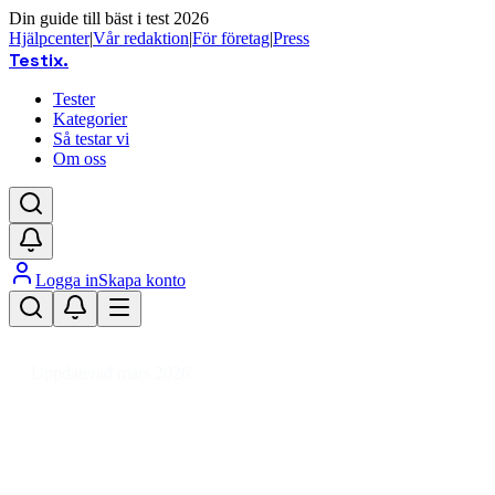
Din guide till bäst i test 2026
Hjälpcenter
|
Vår redaktion
|
För företag
|
Press
Testix
.
Tester
Kategorier
Så testar vi
Om oss
Logga in
Skapa konto
Hem
/
Ljud & TV
/
Högtalare
/
Bluetooth-högtalare
Uppdaterad mars 2026
Bluetooth-högtalare bäst i test
2026 – våra favoriter för ljud och
fest