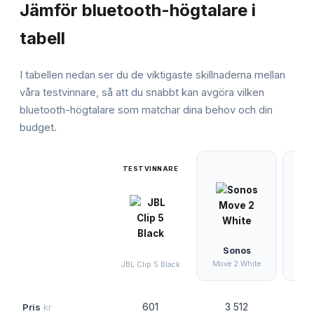
Jämför
bluetooth-högtalare
i
tabell
I tabellen nedan ser du de viktigaste skillnaderna mellan
våra testvinnare, så att du snabbt kan avgöra vilken
bluetooth-högtalare
som matchar dina behov och din
budget.
TESTVINNARE
Sonos
Move 2 White
JBL 
JBL Clip 5 Black
Pris
kr
601
3 512