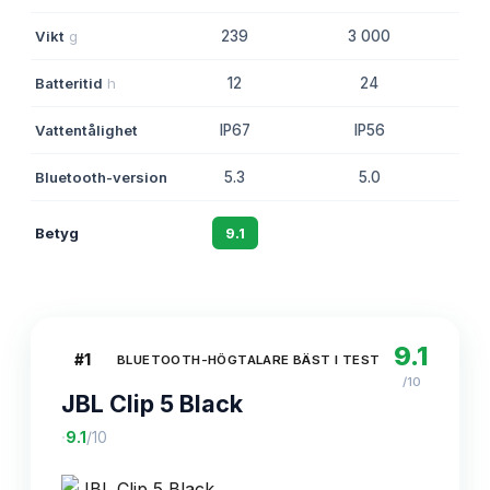
Vikt
g
239
3 000
Batteritid
h
12
24
Vattentålighet
IP67
IP56
Bluetooth-version
5.3
5.0
Betyg
9.1
8.8
9.1
#
1
BLUETOOTH-HÖGTALARE BÄST I TEST
/10
JBL Clip 5 Black
·
9.1
/10