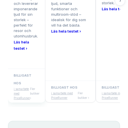
›
storlek.
och levererar
ljud, smarta
imponerande
funktioner och
Läs hela testet
ljud för sin
multiroom-stöd –
storlek –
idealisk för dig som
perfekt för
vill ha det bästa.
resor och
Läs hela testet ›
utomhusbruk.
Läs hela
testet ›
BILLIGAST
HOS
BILLIGAST HOS
BILLIGAST HOS
i samarbete
Fler
i samarbete med
Fler
i samarbete med
med
butiker
PriceRunner
butiker ›
PriceRunner
PriceRunner
›