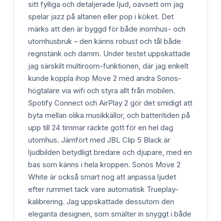
sitt fylliga och detaljerade ljud, oavsett om jag
spelar jazz på altanen eller pop i köket. Det
märks att den är byggd för både inomhus- och
utomhusbruk – den känns robust och tål både
regnstänk och damm. Under testet uppskattade
jag särskilt multiroom-funktionen, där jag enkelt
kunde koppla ihop Move 2 med andra Sonos-
högtalare via wifi och styra allt från mobilen.
Spotify Connect och AirPlay 2 gör det smidigt att
byta mellan olika musikkällor, och batteritiden på
upp till 24 timmar räckte gott för en hel dag
utomhus. Jämfört med JBL Clip 5 Black är
ljudbilden betydligt bredare och djupare, med en
bas som känns i hela kroppen. Sonos Move 2
White är också smart nog att anpassa ljudet
efter rummet tack vare automatisk Trueplay-
kalibrering. Jag uppskattade dessutom den
eleganta designen, som smälter in snyggt i både