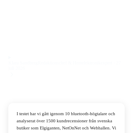
Den bästa bluetooth-högtalaren 2026 är JBL Clip 5
Black, en kompakt och robust högtalare med riktigt bra
ljud och lång batteritid till ett pris på 601 kr.
Observera att vi kan få provision via återförsäljarlänkar. Inga
varumärken betalar för våra omdömen.
Klara Sandberg
Redaktionschef & Hemelektronikexpert
·
27
juli 2026
I testet har vi gått igenom 10 bluetooth-högtalare och
analyserat över 1500 kundrecensioner från svenska
butiker som Elgiganten, NetOnNet och Webhallen. Vi