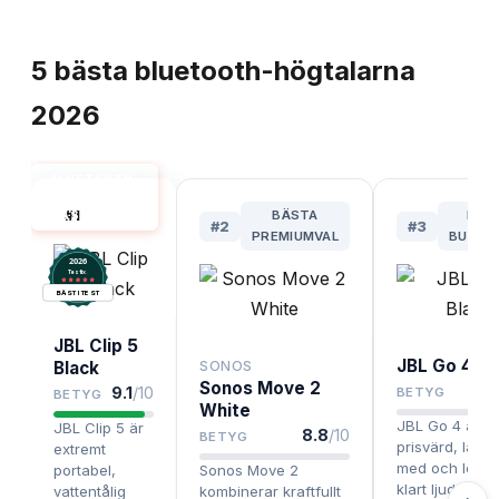
TOPPLISTA
5
bästa
bluetooth-högtalarna
2026
BLUETOOTH-
HÖGTALARE
#
1
BÄSTA
BÄS
BÄST I TEST
#
2
#
3
PREMIUMVAL
BUDGE
2026
.
Testix
BÄST I TEST
JBL Clip 5
JBL Go 4 Bl
Black
SONOS
Sonos Move 2
9.1
/10
BETYG
BETYG
White
JBL Go 4 är otr
JBL Clip 5 är
8.8
/10
BETYG
prisvärd, lätt a
extremt
med och lever
portabel,
Sonos Move 2
klart ljud för sin
vattentålig
kombinerar kraftfullt