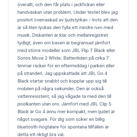
överallt, och den får plats i jackfickan eller
handväskan utan problem. Under testet blev jag
positivt överraskad av ljudstyrkan – trots att den
är så liten lyckas den fylla ett mindre rum med
musik. Diskanten är klar och mellanregistret
tydligt, även om basen är begränsad jämfört
med större modeller som JBL Flip 7 Black eller
Sonos Move 2 White. Batteritiden på cirka 7
timmar räcker för en eftermiddag i parken eller
på stranden. Jag uppskattade att JBL Go 4
Black startar snabbt och kopplar upp sig till
mobilen på några sekunder. Den är också
vattenresistent, så jag vågade ta med den till
poolkanten utan oro. Jämfört med JBL Clip 5
Black är Go 4 ännu mer kompakt, men ljudet är
något svagare. För dig som söker en billig
bluetooth-högtalare för spontana tillfällen är
detta ett riktigt bra val.