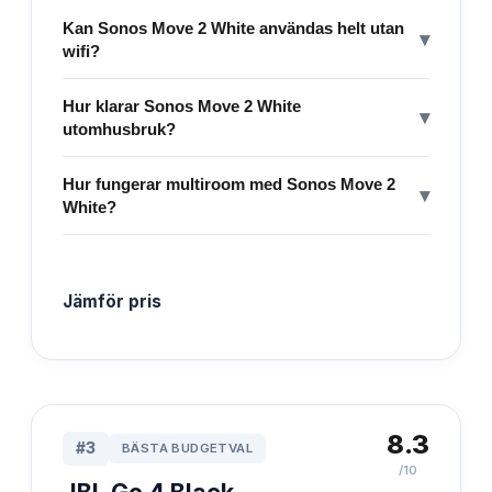
Kan Sonos Move 2 White användas helt utan
▾
wifi?
Hur klarar Sonos Move 2 White
▾
utomhusbruk?
Hur fungerar multiroom med Sonos Move 2
▾
White?
Jämför pris
8.3
#
3
BÄSTA BUDGETVAL
/10
JBL Go 4 Black