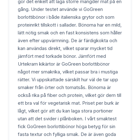
gör det enkelt att laga större mängder mat på en
gång. Under testet använde vi GoGreen
borlottibönor i både italienska grytor och som
proteinrikt tillskott i sallader. Bönorna har en mild,
lätt nötig smak och en fast konsistens som håller
även efter uppvärmning. De är färdigkokta och
kan användas direkt, vilket sparar mycket tid
jämfört med torkade bönor. Jämfört med
Urtekram kikärtor är GoGreen borlottibönor
något mer smakrika, vilket passar bra i mustiga
rätter. Vi uppskattade särskilt hur väl de tar upp
smaker från örter och tomatsås. Bönorna är
också rika på fiber och protein, vilket gör dem till
ett bra val för vegetarisk mat. Priset per burk är
lågt, vilket gör att du kan laga stora portioner
utan att det svider i plånboken. I vårt smaktest
fick GoGreen borlottibönor höga betyg för sin
fasta textur och fylliga smak. De är även goda