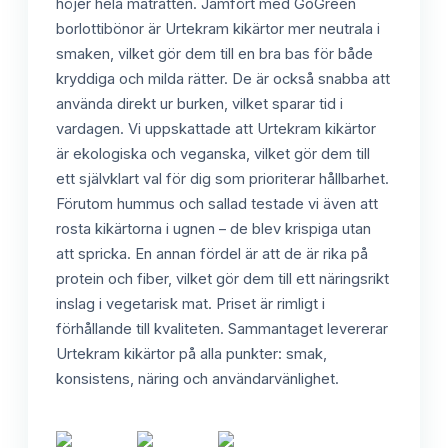
höjer hela maträtten. Jämfört med GoGreen
borlottibönor är Urtekram kikärtor mer neutrala i
smaken, vilket gör dem till en bra bas för både
kryddiga och milda rätter. De är också snabba att
använda direkt ur burken, vilket sparar tid i
vardagen. Vi uppskattade att Urtekram kikärtor
är ekologiska och veganska, vilket gör dem till
ett självklart val för dig som prioriterar hållbarhet.
Förutom hummus och sallad testade vi även att
rosta kikärtorna i ugnen – de blev krispiga utan
att spricka. En annan fördel är att de är rika på
protein och fiber, vilket gör dem till ett näringsrikt
inslag i vegetarisk mat. Priset är rimligt i
förhållande till kvaliteten. Sammantaget levererar
Urtekram kikärtor på alla punkter: smak,
konsistens, näring och användarvänlighet.