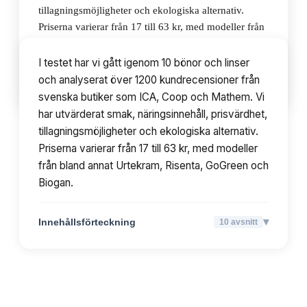
tillagningsmöjligheter och ekologiska alternativ.
Priserna varierar från 17 till 63 kr, med modeller från
bland annat Urtekram, Risenta, GoGreen och Biogan.
I testet har vi gått igenom 10 bönor och linser
och analyserat över 1200 kundrecensioner från
▾
Innehållsförteckning
10
avsnitt
svenska butiker som ICA, Coop och Mathem. Vi
har utvärderat smak, näringsinnehåll, prisvärdhet,
tillagningsmöjligheter och ekologiska alternativ.
Priserna varierar från 17 till 63 kr, med modeller
från bland annat Urtekram, Risenta, GoGreen och
Biogan.
▾
Innehållsförteckning
10
avsnitt
TOPPLISTA