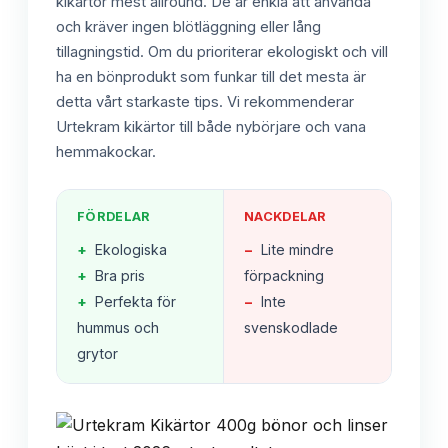
kikärtor mest allround. De är enkla att använda
och kräver ingen blötläggning eller lång
tillagningstid. Om du prioriterar ekologiskt och vill
ha en bönprodukt som funkar till det mesta är
detta vårt starkaste tips. Vi rekommenderar
Urtekram kikärtor till både nybörjare och vana
hemmakockar.
FÖRDELAR
NACKDELAR
+
Ekologiska
−
Lite mindre
+
Bra pris
förpackning
+
Perfekta för
−
Inte
hummus och
svenskodlade
grytor