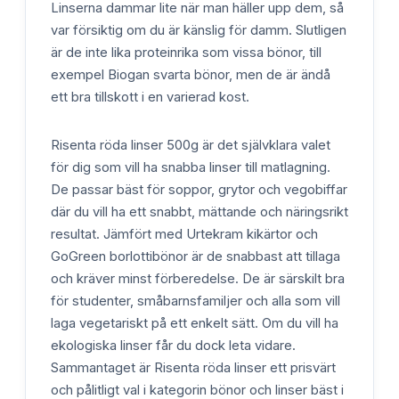
Linserna dammar lite när man häller upp dem, så
var försiktig om du är känslig för damm. Slutligen
är de inte lika proteinrika som vissa bönor, till
exempel Biogan svarta bönor, men de är ändå
ett bra tillskott i en varierad kost.
Risenta röda linser 500g är det självklara valet
för dig som vill ha snabba linser till matlagning.
De passar bäst för soppor, grytor och vegobiffar
där du vill ha ett snabbt, mättande och näringsrikt
resultat. Jämfört med Urtekram kikärtor och
GoGreen borlottibönor är de snabbast att tillaga
och kräver minst förberedelse. De är särskilt bra
för studenter, småbarnsfamiljer och alla som vill
laga vegetariskt på ett enkelt sätt. Om du vill ha
ekologiska linser får du dock leta vidare.
Sammantaget är Risenta röda linser ett prisvärt
och pålitligt val i kategorin bönor och linser bäst i