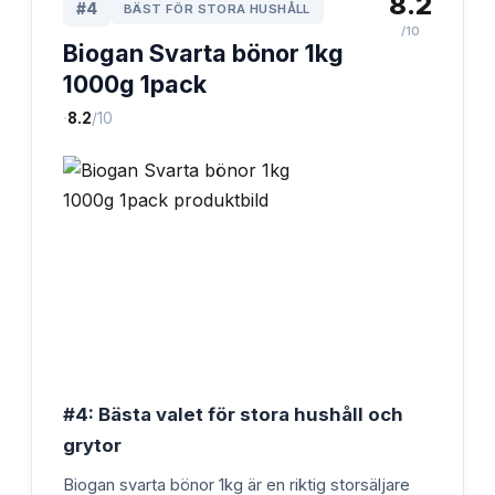
8.2
#
4
BÄST FÖR STORA HUSHÅLL
/10
Biogan Svarta bönor 1kg
1000g 1pack
·
8.2
/10
#4: Bästa valet för stora hushåll och
grytor
Biogan svarta bönor 1kg är en riktig storsäljare