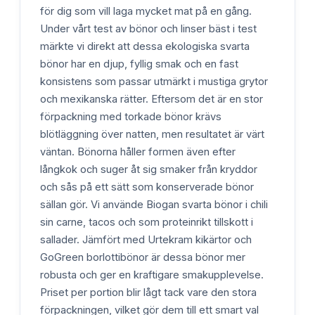
för dig som vill laga mycket mat på en gång.
Under vårt test av bönor och linser bäst i test
märkte vi direkt att dessa ekologiska svarta
bönor har en djup, fyllig smak och en fast
konsistens som passar utmärkt i mustiga grytor
och mexikanska rätter. Eftersom det är en stor
förpackning med torkade bönor krävs
blötläggning över natten, men resultatet är värt
väntan. Bönorna håller formen även efter
långkok och suger åt sig smaker från kryddor
och sås på ett sätt som konserverade bönor
sällan gör. Vi använde Biogan svarta bönor i chili
sin carne, tacos och som proteinrikt tillskott i
sallader. Jämfört med Urtekram kikärtor och
GoGreen borlottibönor är dessa bönor mer
robusta och ger en kraftigare smakupplevelse.
Priset per portion blir lågt tack vare den stora
förpackningen, vilket gör dem till ett smart val