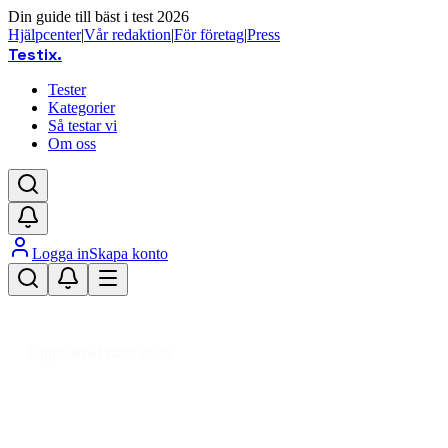
Din guide till bäst i test 2026
Hjälpcenter
|
Vår redaktion
|
För företag
|
Press
Testix
.
Tester
Kategorier
Så testar vi
Om oss
Logga in
Skapa konto
Hem
/
Hemmet
/
Livsmedel
/
Matvaror
/
Pasta, ris och bönor
/
Bönor och linser
Uppdaterad mars 2026
Bönor och linser bäst i test 2026 –
toppval för vardagsmat