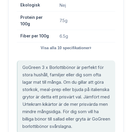
Ekologisk
Nej
Protein per
7.5g
100g
Fiber per 100g
6.5g
›
Visa alla
10
specifikationer
GoGreen 3 x Borlottibönor är perfekt för
stora hushåll, familjer eller dig som ofta
lagar mat till många. Om du gillar att göra
storkok, meal-prep eller bjuda på italienska
grytor är detta ett prisvärt val. Jämfört med
Urtekram kikärtor är de mer prisvärda men
mindre mångsidiga. För dig som vill ha
billiga bönor till sallad eller gryta är GoGreen
borlottibönor svårslagna.