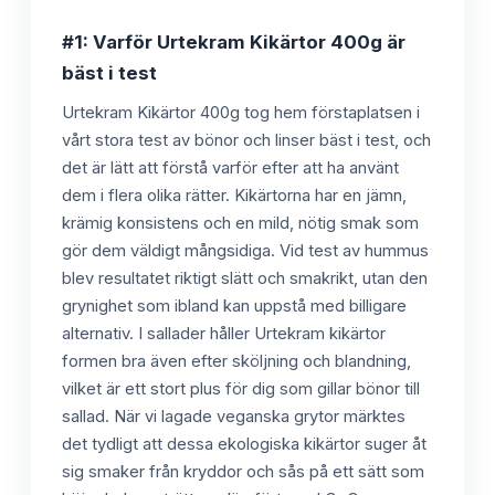
#1: Varför Urtekram Kikärtor 400g är
bäst i test
Urtekram Kikärtor 400g tog hem förstaplatsen i
vårt stora test av bönor och linser bäst i test, och
det är lätt att förstå varför efter att ha använt
dem i flera olika rätter. Kikärtorna har en jämn,
krämig konsistens och en mild, nötig smak som
gör dem väldigt mångsidiga. Vid test av hummus
blev resultatet riktigt slätt och smakrikt, utan den
grynighet som ibland kan uppstå med billigare
alternativ. I sallader håller Urtekram kikärtor
formen bra även efter sköljning och blandning,
vilket är ett stort plus för dig som gillar bönor till
sallad. När vi lagade veganska grytor märktes
det tydligt att dessa ekologiska kikärtor suger åt
sig smaker från kryddor och sås på ett sätt som