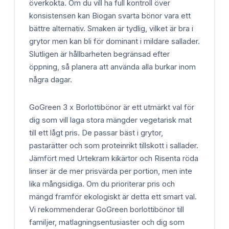
överkokta. Om du vill ha full kontroll över
konsistensen kan Biogan svarta bönor vara ett
bättre alternativ. Smaken är tydlig, vilket är bra i
grytor men kan bli för dominant i mildare sallader.
Slutligen är hållbarheten begränsad efter
öppning, så planera att använda alla burkar inom
några dagar.
GoGreen 3 x Borlottibönor är ett utmärkt val för
dig som vill laga stora mängder vegetarisk mat
till ett lågt pris. De passar bäst i grytor,
pastarätter och som proteinrikt tillskott i sallader.
Jämfört med Urtekram kikärtor och Risenta röda
linser är de mer prisvärda per portion, men inte
lika mångsidiga. Om du prioriterar pris och
mängd framför ekologiskt är detta ett smart val.
Vi rekommenderar GoGreen borlottibönor till
familjer, matlagningsentusiaster och dig som