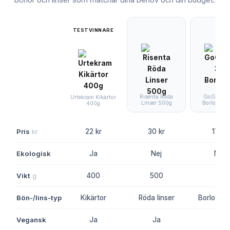
TESTVINNARE
Risenta Röda
GoGreen 3
Urtekram Kikärtor
Linser 500g
Borlottibö
400g
Pris
kr
22 kr
30 kr
17 kr
Ekologisk
Ja
Nej
Nej
Vikt
g
400
500
-
Bön-/lins-typ
Kikärtor
Röda linser
Borlottib
Vegansk
Ja
Ja
Ja