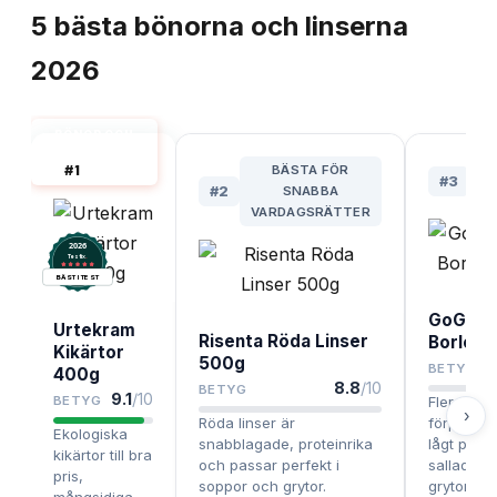
5
bästa
bönorna och linserna
2026
BÖNOR OCH
LINSER BÄST
#
1
BÄSTA FÖR
I TEST
#
3
#
2
SNABBA
P
VARDAGSRÄTTER
2026
.
Testix
BÄST I TEST
GoGree
Urtekram
Risenta Röda Linser
Borlott
Kikärtor
500g
BETYG
400g
8.8
/10
BETYG
9.1
/10
BETYG
Flera
›
Röda linser är
förpacknin
Ekologiska
snabblagade, proteinrika
lågt pris, b
kikärtor till bra
och passar perfekt i
sallader 
pris,
soppor och grytor.
grytor.