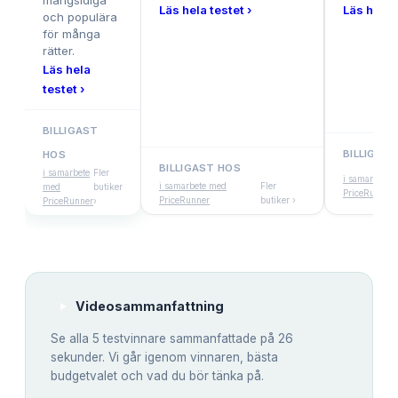
mångsidiga
Läs hela testet ›
Läs hela t
och populära
för många
rätter.
Läs hela
testet ›
BILLIGAST
BILLIGAS
HOS
BILLIGAST HOS
i samarbete
Fler
i samarbete 
i samarbete med
Fler
med
butiker
PriceRunner
PriceRunner
butiker ›
PriceRunner
›
Videosammanfattning
Se alla
5
testvinnare sammanfattade på 26
sekunder. Vi går igenom vinnaren, bästa
budgetvalet och vad du bör tänka på.