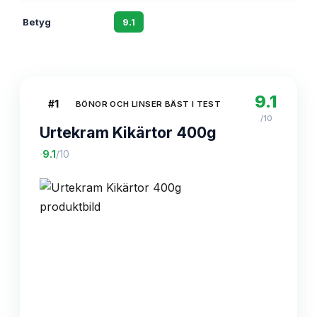
Betyg
9.1
8.8
8.5
9.1
#
1
BÖNOR OCH LINSER BÄST I TEST
/10
Urtekram Kikärtor 400g
·
9.1
/10