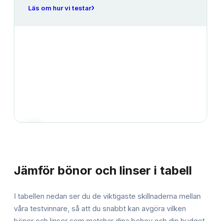
›
Läs om hur vi testar
JÄMFÖRELSE
Jämför
bönor och linser
i tabell
I tabellen nedan ser du de viktigaste skillnaderna mellan
våra testvinnare, så att du snabbt kan avgöra vilken
bönor och linser
som matchar dina behov och din budget.