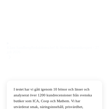
Den bästa bönorna och linserna 2026 är Urtekram
kikärtor, ekologiska och veganska med god konsistens
och mild smak till ett pris på 22 kr.
Observera att vi kan få provision via återförsäljarlänkar. Inga
varumärken betalar för våra omdömen.
Klara Sandberg
Redaktionschef & Hemelektronikexpert
·
27
juli 2026
I testet har vi gått igenom 10 bönor och linser och
analyserat över 1200 kundrecensioner från svenska
butiker som ICA, Coop och Mathem. Vi har
utvärderat smak, näringsinnehåll, prisvärdhet,