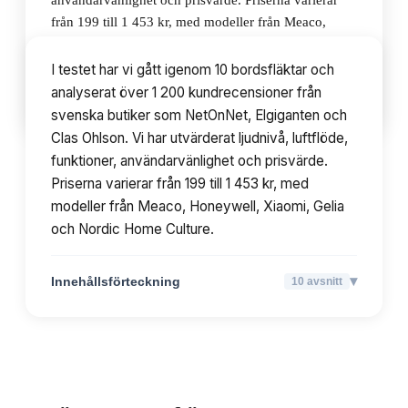
användarvänlighet och prisvärde. Priserna varierar
från 199 till 1 453 kr, med modeller från Meaco,
Honeywell, Xiaomi, Gelia och Nordic Home Culture.
I testet har vi gått igenom 10 bordsfläktar och
analyserat över 1 200 kundrecensioner från
▾
Innehållsförteckning
10
avsnitt
svenska butiker som NetOnNet, Elgiganten och
Clas Ohlson. Vi har utvärderat ljudnivå, luftflöde,
funktioner, användarvänlighet och prisvärde.
Priserna varierar från 199 till 1 453 kr, med
modeller från Meaco, Honeywell, Xiaomi, Gelia
och Nordic Home Culture.
▾
Innehållsförteckning
10
avsnitt
TOPPLISTA