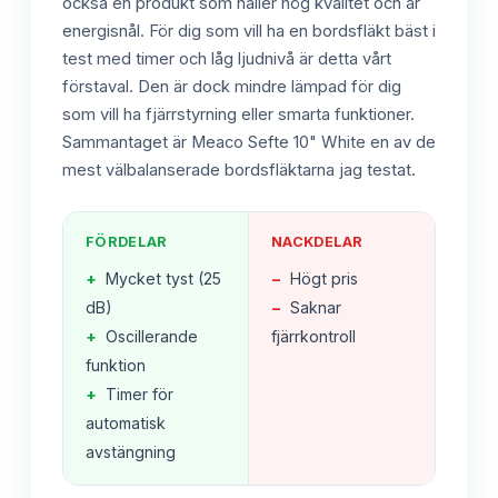
också en produkt som håller hög kvalitet och är
energisnål. För dig som vill ha en bordsfläkt bäst i
test med timer och låg ljudnivå är detta vårt
förstaval. Den är dock mindre lämpad för dig
som vill ha fjärrstyrning eller smarta funktioner.
Sammantaget är Meaco Sefte 10" White en av de
mest välbalanserade bordsfläktarna jag testat.
FÖRDELAR
NACKDELAR
+
Mycket tyst (25
−
Högt pris
dB)
−
Saknar
+
Oscillerande
fjärrkontroll
funktion
+
Timer för
automatisk
avstängning