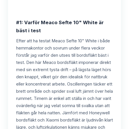
#1: Varför Meaco Sefte 10" White är
bäst i test
Efter att ha testat Meaco Sefte 10" White i både
hemmakontor och sovrum under flera veckor
förstår jag varför den utses till bordsfläkt bäst i
test. Den här Meaco bordsfläkt imponerar direkt
med sin extremt tysta drift – på lägsta läget hörs
den knappt, vilket gör den idealisk för nattbruk
eller koncentrerat arbete. Oscilleringen täcker ett
brett område och sprider sval luft jämnt över hela
rummet. Timern är enkel att ställa in och har varit
ovärderlig när jag velat somna till svalka utan att
fläkten går hela natten. Jämfört med Honeywell
bordsfläkt och Xiaomi bordsfläkt är ljudnivån klart
lägre, och luftcirkulationen känns mjukare och