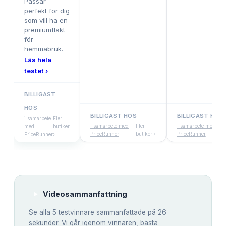
Passar
perfekt för dig
som vill ha en
premiumfläkt
för
hemmabruk.
Läs hela
testet ›
BILLIGAST
HOS
BILLIGAST HOS
BILLIGAST HOS
i samarbete
Fler
i samarbete med
Fler
i samarbete med
med
butiker
PriceRunner
butiker ›
PriceRunner
PriceRunner
›
Videosammanfattning
Se alla
5
testvinnare sammanfattade på 26
sekunder. Vi går igenom vinnaren, bästa