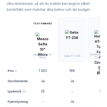
våra testvinnare, så att du snabbt kan avgöra vilken
bordsfläkt
som matchar dina behov och din budget.
TESTVINNARE
Honeywell H
Meaco Sefte 10"
Gelia FT-23A
Turbo For
White
Pris
kr
1 453
199
246
Oscillerande
Ja
Ja
-
Ljudnivå
dB
25
-
39
Fjärrstyrning
-
Ja
-