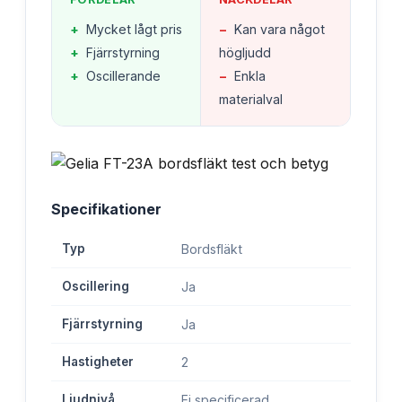
+
Mycket lågt pris
−
Kan vara något
+
Fjärrstyrning
högljudd
+
Oscillerande
−
Enkla
materialval
Specifikationer
Typ
Bordsfläkt
Oscillering
Ja
Fjärrstyrning
Ja
Hastigheter
2
Ljudnivå
Ej specificerad