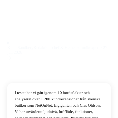
Den bästa bordsfläkten 2026 är Meaco Sefte 10"
White, en tystgående och oscillerande bordsfläkt med
timerfunktion till ett pris på 1 453 kr.
Observera att vi kan få provision via återförsäljarlänkar. Inga
varumärken betalar för våra omdömen.
Klara Sandberg
Redaktionschef & Hemelektronikexpert
·
27
juli 2026
I testet har vi gått igenom 10 bordsfläktar och
analyserat över 1 200 kundrecensioner från svenska
butiker som NetOnNet, Elgiganten och Clas Ohlson.
Vi har utvärderat ljudnivå, luftflöde, funktioner,