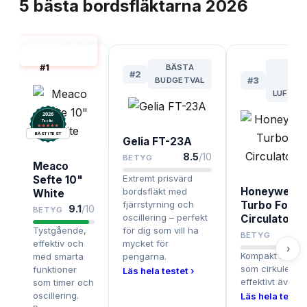
5
bästa
bordsfläktarna
2026
BORDSFLÄKT
BÄST I TEST
#
1
BÄSTA
BÄS
#
2
BUDGETVAL
#
3
KRA
LUFTCI
2026
.
Testix
BÄST I TEST
Gelia FT-23A
8.5
/10
BETYG
Meaco
Extremt prisvärd
Sefte 10"
Honeywell 
bordsfläkt med
White
fjärrstyrning och
Turbo Force
9.1
/10
BETYG
oscillering – perfekt
Circulator F
Tystgående,
för dig som vill ha
BETYG
effektiv och
mycket för
›
Kompakt men kra
med smarta
pengarna.
som cirkulerar 
funktioner
Läs hela testet ›
effektivt även i
som timer och
oscillering.
Läs hela testet