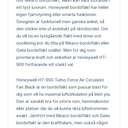
hos Meaco bordsfläkt, vilket kan vara störande i
ett tyst sovrum. Honeywell bordsfläkt har heller
ingen fjärrstyrning eller smarta funktioner.
Designen är funktionell men ganska enkel, så
den sticker inte ut estetiskt på skrivbordet. Om
du vill ha en tystgående fläkt med timer och
oscillering bör du titta på Meaco bordsfläkt eller
Gelia bordsfläkt istället. Men för dig som
prioriterar kraft och enkelhet är Honeywell HT-
900 fortfarande ett starkt val.
Honeywell HT-900 Turbo Force Air Circulator
Fan Black är en bordsfläkt som passar bäst för
dig som vill ha maximal luftcirkulation på liten yta.
Den är särskilt bra för större rum, hemmakontor
eller platser där du vill kunna rikta luftströmmen
exakt. Jämfört med Meaco bordsfläkt och Gelia
bordsfläkt är den kraftfullare, men också något