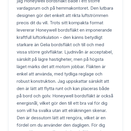
jag Honeywell bordsfläkt både i ett större
vardagsrum och på hemmakontoret. Den lutbara
designen gör det enkelt att rikta luftströmmen
precis dit du vill. Trots sitt kompakta format
levererar Honeywell bordsfläkt en imponerande
kraftfull luftcirkulation – den känns betydligt
starkare än Gelia bordsfläkt och till och med
vissa större golvfläktar. Ljudnivån är acceptabel,
särskilt på lägre hastigheter, men på högsta
läget märks det att motorn jobbar. Fläkten är
enkel att använda, med tydliga reglage och
robust konstruktion. Jag uppskattar särskilt att
den är lätt att flytta runt och kan placeras både
på bord och golv. Honeywell bordsfläkt är också
energisnål, vilket gör den till ett bra val för dig
som vill ha svalka utan att elräkningen skenar.
Den är dessutom lätt att rengöra, vilket är en
fördel om du använder den dagligen. För dig