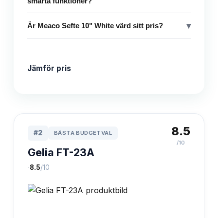
smarta funktioner?
▾
Är Meaco Sefte 10" White värd sitt pris?
Jämför pris
8.5
#
2
BÄSTA BUDGETVAL
/10
Gelia FT-23A
·
8.5
/10