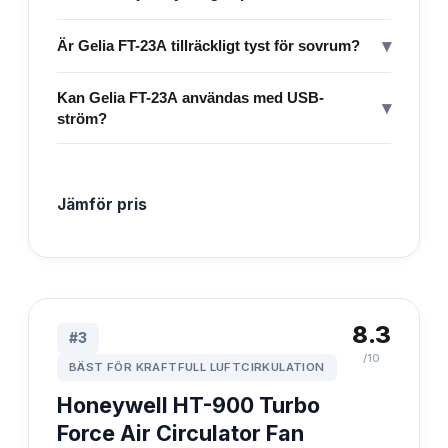
▾
Är Gelia FT-23A tillräckligt tyst för sovrum?
Kan Gelia FT-23A användas med USB-
▾
ström?
Jämför pris
8.3
#
3
/10
BÄST FÖR KRAFTFULL LUFTCIRKULATION
Honeywell HT-900 Turbo
Force Air Circulator Fan