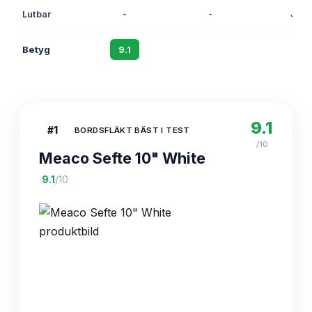
Lutbar
-
-
Ja
Betyg
9.1
8.5
8.3
9.1
#
1
BORDSFLÄKT BÄST I TEST
/10
Meaco Sefte 10" White
·
9.1
/10