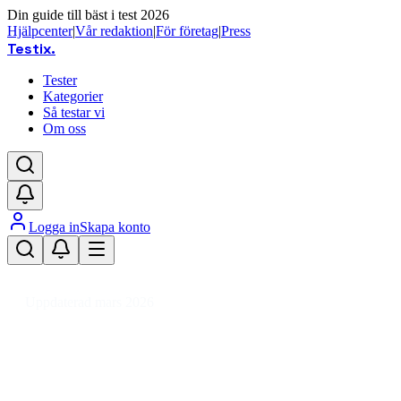
Din guide till bäst i test 2026
Hjälpcenter
|
Vår redaktion
|
För företag
|
Press
Testix
.
Tester
Kategorier
Så testar vi
Om oss
Logga in
Skapa konto
Hem
/
Hemmet
/
Hem
/
Fläktar
/
Bordsfläkt
Uppdaterad mars 2026
Bordsfläkt bäst i test 2026 – Tysta
och prisvärda modeller