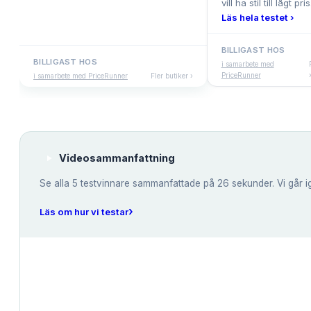
vill ha stil till lågt pris
Läs hela testet ›
BILLIGAST HOS
BILLIGAST HOS
i samarbete med
PriceRunner
i samarbete med PriceRunner
Fler butiker ›
Videosammanfattning
Se alla
5
testvinnare sammanfattade på 26 sekunder. Vi går i
›
Läs om hur vi testar