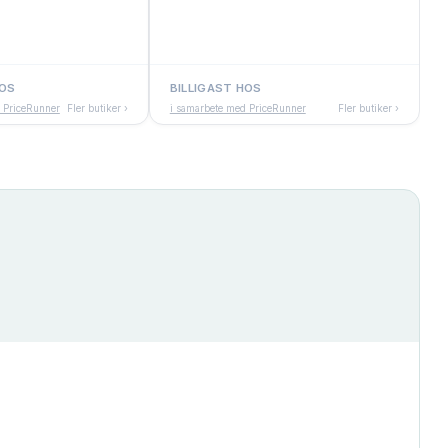
HOS
BILLIGAST HOS
 PriceRunner
Fler butiker ›
i samarbete med PriceRunner
Fler butiker ›