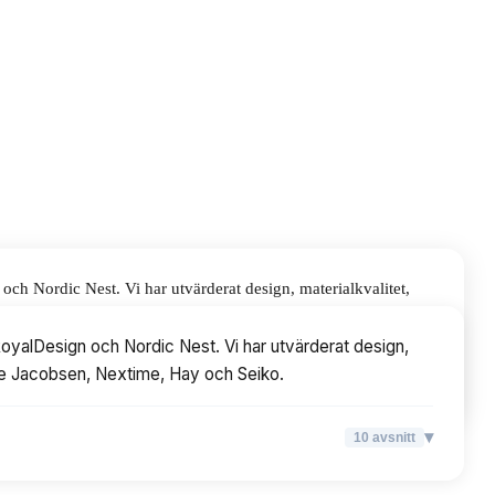
ch Nordic Nest. Vi har utvärderat design, materialkvalitet,
y och Seiko.
oyalDesign och Nordic Nest. Vi har utvärderat design,
 Arne Jacobsen, Nextime, Hay och Seiko.
▾
10
avsnitt
▾
10
avsnitt