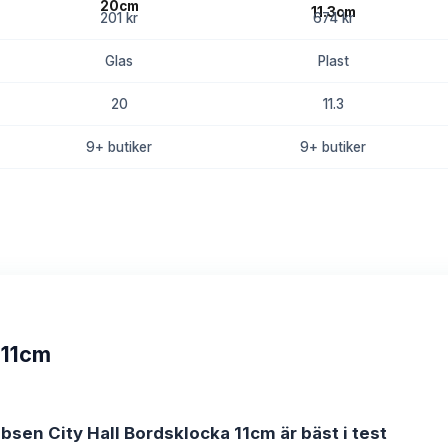
201 kr
674 kr
Glas
Plast
20
11.3
9+ butiker
9+ butiker
8.6
8.4
 11cm
bsen City Hall Bordsklocka 11cm är bäst i test