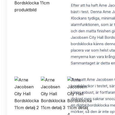
Efter att ha haft Arne Ja
bäst i test. Denna Arne 
Klockans tydliga, minimal
alarmfunktionen, som är ti
och den matta finishen gö
Jacobsen City Hall Bordsk
bordsklocka känns denna m
placera var som helst utan 
menyerna kan vara krångli
Sammantaget är detta en 
Trots att Arne Jacobsen C
bordsklockor i testet, s
känns robust, är fortfaran
diskret men saknar snooze
en digital bordsklocka me
mörker, så den är inte opt