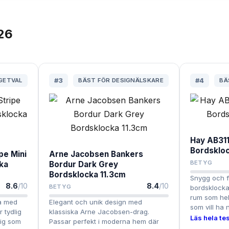
26
GETVAL
#
3
BÄST FÖR DESIGNÄLSKARE
#
4
BÄ
Hay AB31
Bordsklo
pe Mini
Arne Jacobsen Bankers
BETYG
ka
Bordur Dark Grey
Bordsklocka 11.3cm
Snygg och f
8.6
/10
8.4
/10
BETYG
bordsklocka 
rum som hels
a med
Elegant och unik design med
som vill ha
 tydlig
klassiska Arne Jacobsen-drag.
Läs hela tes
dig som
Passar perfekt i moderna hem där