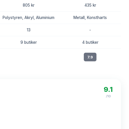
805 kr
435 kr
Polystyren, Akryl, Aluminium
Metall, Konstharts
13
-
9 butiker
4 butiker
8.1
7.9
9.1
/10