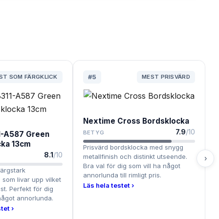
ST SOM FÄRGKLICK
#
5
MEST PRISVÄRD
Nextime Cross Bordsklocka
7.9
/10
BETYG
1-A587 Green
cka 13cm
Prisvärd bordsklocka med snygg
8.1
/10
metallfinish och distinkt utseende.
›
Bra val för dig som vill ha något
ärgstark
annorlunda till rimligt pris.
som livar upp vilket
Läs hela testet ›
t. Perfekt för dig
 något annorlunda.
tet ›