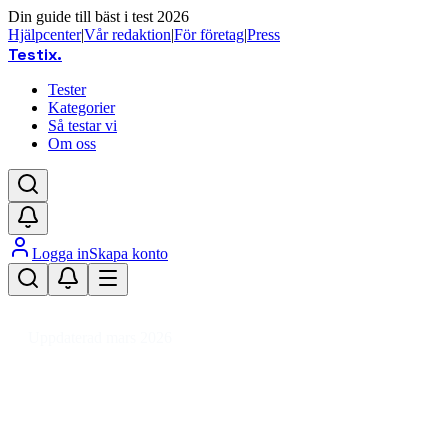
Din guide till bäst i test 2026
Hjälpcenter
|
Vår redaktion
|
För företag
|
Press
Testix
.
Tester
Kategorier
Så testar vi
Om oss
Logga in
Skapa konto
Hem
/
Hemmet
/
Inredning & Möbler
/
Inredningsdetaljer
/
Klockor
/
Bordsklock
Uppdaterad mars 2026
Bordsklocka bäst i test 2026 – sn
Den bästa bordsklockan 2026 är Arne Jacobsen City Hall B