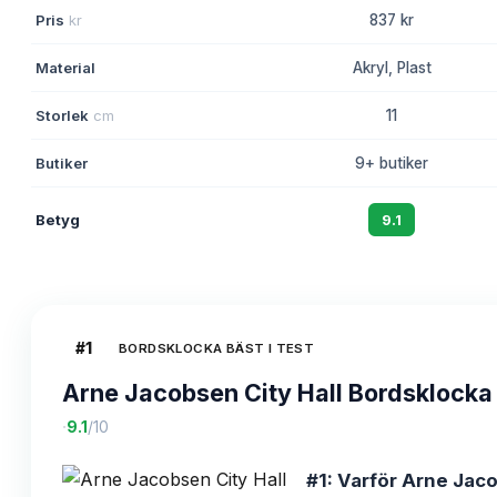
Pris
kr
837 kr
Material
Akryl, Plast
Storlek
cm
11
Butiker
9+ butiker
Betyg
9.1
#
1
BORDSKLOCKA BÄST I TEST
Arne Jacobsen City Hall Bordsklocka
·
9.1
/10
#1: Varför Arne Jaco