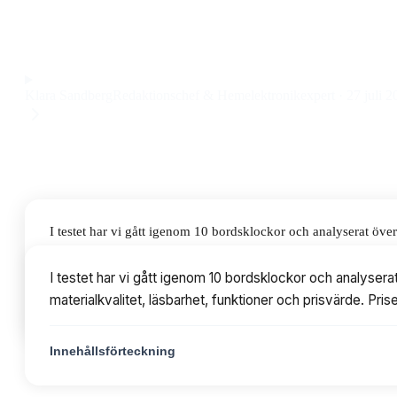
bordsklocka med tydlig urtavla och klassisk design till ett p
Observera att vi kan få provision via återförsäljarlänkar. Inga varumärken bet
Klara Sandberg
Redaktionschef & Hemelektronikexpert
·
27 juli 2
I testet har vi gått igenom 10 bordsklockor och analyserat öv
läsbarhet, funktioner och prisvärde. Priserna varierar från 20
I testet har vi gått igenom 10 bordsklockor och analyser
materialkvalitet, läsbarhet, funktioner och prisvärde. Pri
Innehållsförteckning
Innehållsförteckning