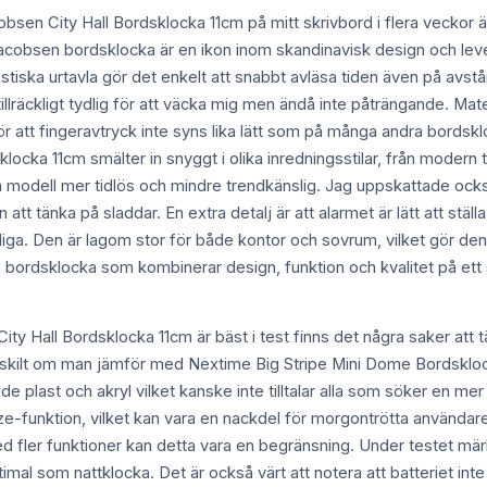
cobsen City Hall Bordsklocka 11cm på mitt skrivbord i flera veckor 
Jacobsen bordsklocka är en ikon inom skandinavisk design och leve
istiska urtavla gör det enkelt att snabbt avläsa tiden även på avs
llräckligt tydlig för att väcka mig men ändå inte påträngande. Mater
r att fingeravtryck inte syns lika lätt som på många andra bordsk
locka 11cm smälter in snyggt i olika inredningsstilar, från modern
odell mer tidlös och mindre trendkänslig. Jag uppskattade också at
att tänka på sladdar. En extra detalj är att alarmet är lätt att ställa 
ga. Den är lagom stor för både kontor och sovrum, vilket gör den 
bordsklocka som kombinerar design, funktion och kvalitet på ett
ity Hall Bordsklocka 11cm är bäst i test finns det några saker att t
ärskilt om man jämför med Nextime Big Stripe Mini Dome Bordsklock
de plast och akryl vilket kanske inte tilltalar alla som söker en mer 
-funktion, vilket kan vara en nackdel för morgontrötta användare.
d fler funktioner kan detta vara en begränsning. Under testet märk
imal som nattklocka. Det är också värt att notera att batteriet inte in