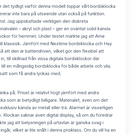
är det tydligt varför denna modell toppar vårt bordsklocka
rerar inte bara på utseende utan också på funktion.
tånd. Jag uppskattade verkligen den diskreta
ialvalen – akryl och plast – ger en oväntat solid känsla
lockor för hemmet. Under testet märkte jag att Arne
 till klassisk. Jämfört med Nextime bordsklocka och Hay
t den är batteridriven, vilket gör den flexibel att
in, till skillnad från vissa digitala bordsklockor där
till en mångsidig bordsklocka för både arbete och vila.
 sätt som få andra lyckas med.
änka på. Priset är relativt högt jämfört med andra
a som är betydligt billigare. Materialet, även om det
exklusiv känsla av metall eller trä. Alarmet är visserligen
 Klockan saknar även digital display, så om du föredrar
te jag att belysningen på urtavlan är ganska svag i
går, vilket är lite snålt i denna prisklass. Om du vill ha en