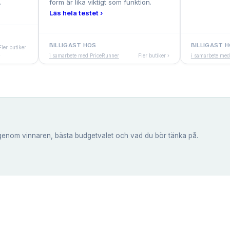
.
form är lika viktigt som funktion.
Läs hela testet ›
BILLIGAST HOS
BILLIGAST 
Fler butiker
›
i samarbete med PriceRunner
Fler butiker ›
i samarbete med
genom vinnaren, bästa budgetvalet och vad du bör tänka på.