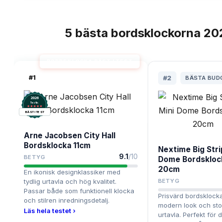
5
bästa
bordsklockorna
20
TOPPLISTA
BORDSKLOCKA BÄST I TEST
#
1
#
2
BÄSTA BUD
2026
.
Testix
BÄST I TEST
Arne Jacobsen City Hall
Bordsklocka 11cm
Nextime Big Stri
9.1
/10
BETYG
Dome Bordskloc
20cm
En ikonisk designklassiker med
tydlig urtavla och hög kvalitet.
BETYG
Passar både som funktionell klocka
Prisvärd bordsklock
och stilren inredningsdetalj.
modern look och stor
Läs hela testet ›
urtavla. Perfekt för 