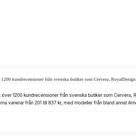
ris på 837 kr.
alar för våra omdömen.
026
er 1200 kundrecensioner från svenska butiker som Cervera, RoyalDesign o
1 till 837 kr, med modeller från bland annat Arne Jacobsen, Nextime, Ha
at över 1200 kundrecensioner från svenska butiker som Cervera, R
serna varierar från 201 till 837 kr, med modeller från bland annat