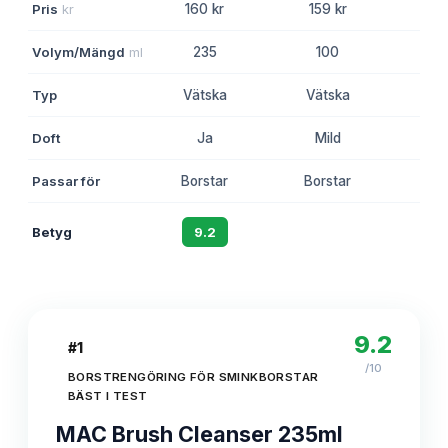
Pris
kr
160 kr
159 kr
18
Volym/Mängd
ml
235
100
2
Typ
Vätska
Vätska
Vä
Doft
Ja
Mild
N
Passar för
Borstar
Borstar
Bor
Betyg
9.2
8.7
8
9.2
#
1
/10
BORSTRENGÖRING FÖR SMINKBORSTAR
BÄST I TEST
MAC Brush Cleanser 235ml