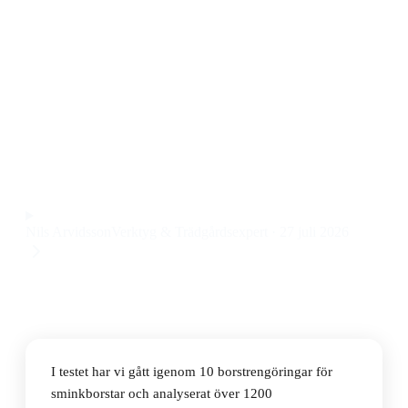
skonsam rengöring
Den bästa borstrengöringen för sminkborstar 2026 är
MAC Brush Cleanser 235ml, som ger snabb och
grundlig rengöring utan att slita på borstarna. Priset
ligger på 160 kr.
Observera att vi kan få provision via återförsäljarlänkar. Inga
varumärken betalar för våra omdömen.
Nils Arvidsson
Verktyg & Trädgårdsexpert
·
27 juli 2026
I testet har vi gått igenom 10 borstrengöringar för
sminkborstar och analyserat över 1200