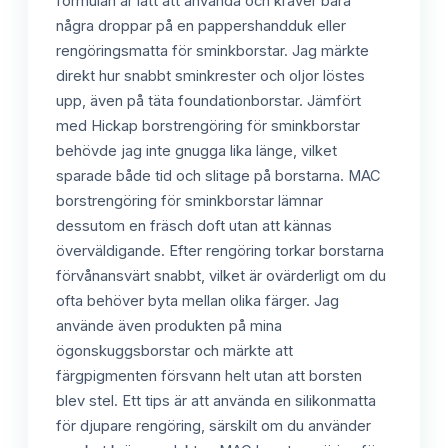
formulan är lätt att använda och kräver bara
några droppar på en pappershandduk eller
rengöringsmatta för sminkborstar. Jag märkte
direkt hur snabbt sminkrester och oljor löstes
upp, även på täta foundationborstar. Jämfört
med Hickap borstrengöring för sminkborstar
behövde jag inte gnugga lika länge, vilket
sparade både tid och slitage på borstarna. MAC
borstrengöring för sminkborstar lämnar
dessutom en fräsch doft utan att kännas
överväldigande. Efter rengöring torkar borstarna
förvånansvärt snabbt, vilket är ovärderligt om du
ofta behöver byta mellan olika färger. Jag
använde även produkten på mina
ögonskuggsborstar och märkte att
färgpigmenten försvann helt utan att borsten
blev stel. Ett tips är att använda en silikonmatta
för djupare rengöring, särskilt om du använder