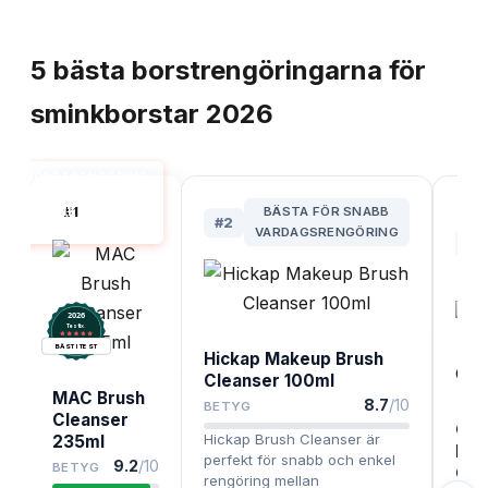
TOPPLISTA
5
bästa
borstrengöringarna för
sminkborstar
2026
BORSTRENGÖRING
FÖR
#
1
BÄSTA FÖR SNABB
SMINKBORSTAR
#
2
BÄST I TEST
VARDAGSRENGÖRING
#
3
2026
.
Testix
BÄST I TEST
Hickap Makeup Brush
Cleanser 100ml
MAC Brush
8.7
/10
BETYG
Cleanser
Cli
Hickap Brush Cleanser är
235ml
Mak
perfekt för snabb och enkel
9.2
/10
BETYG
Cle
rengöring mellan