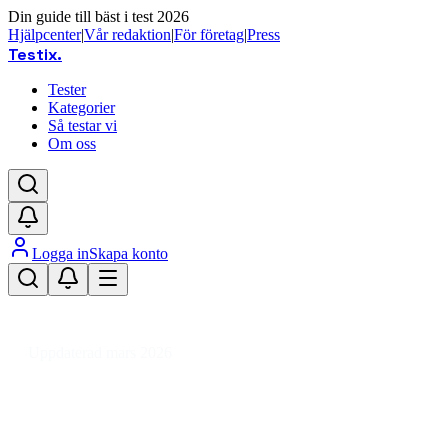
Din guide till bäst i test 2026
Hjälpcenter
|
Vår redaktion
|
För företag
|
Press
Testix
.
Tester
Kategorier
Så testar vi
Om oss
Logga in
Skapa konto
Hem
/
Hälsa
/
Skönhet
/
Makeup
/
Sminkverktyg
/
Borstrengöring för sminkborstar
Uppdaterad mars 2026
Bästa borstrengöringen för
sminkborstar 2026 – snabb och