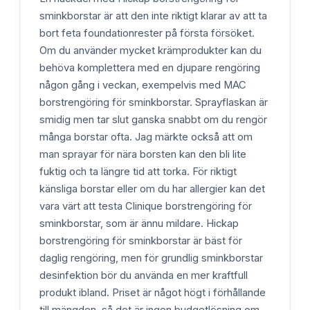
sminkborstar är att den inte riktigt klarar av att ta
bort feta foundationrester på första försöket.
Om du använder mycket krämprodukter kan du
behöva komplettera med en djupare rengöring
någon gång i veckan, exempelvis med MAC
borstrengöring för sminkborstar. Sprayflaskan är
smidig men tar slut ganska snabbt om du rengör
många borstar ofta. Jag märkte också att om
man sprayar för nära borsten kan den bli lite
fuktig och ta längre tid att torka. För riktigt
känsliga borstar eller om du har allergier kan det
vara värt att testa Clinique borstrengöring för
sminkborstar, som är ännu mildare. Hickap
borstrengöring för sminkborstar är bäst för
daglig rengöring, men för grundlig sminkborstar
desinfektion bör du använda en mer kraftfull
produkt ibland. Priset är något högt i förhållande
till mängden, så det är ingen budgetlösning om