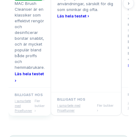
236
›
MAC Brush
användningar, särskilt för dig
Cleanser är en
som sminkar dig ofta.
BET
klassiker som
Läs hela testet ›
Clin
effektivt rengör
reng
och
skon
desinficerar
både
borstar snabbt,
hud,
och är mycket
ideal
populär bland
käns
både proffs
och a
och
Läs 
hemmabrukare.
Läs hela testet
›
BILL
BILLIGAST HOS
BILLIGAST HOS
i samarbete
Fler
i sam
i samarbete med
Fler butiker
med
butiker
Price
PriceRunner
›
PriceRunner
›