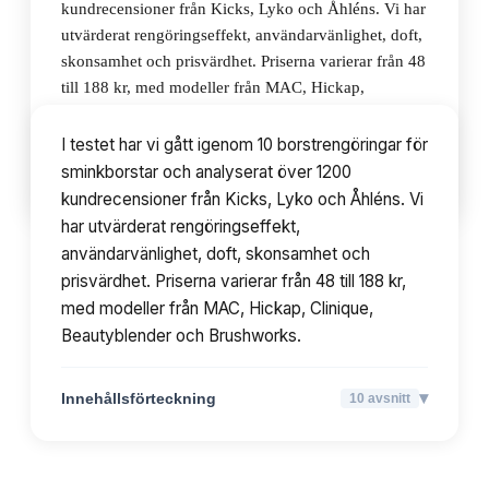
kundrecensioner från Kicks, Lyko och Åhléns. Vi har
utvärderat rengöringseffekt, användarvänlighet, doft,
skonsamhet och prisvärdhet. Priserna varierar från 48
till 188 kr, med modeller från MAC, Hickap,
Clinique, Beautyblender och Brushworks.
I testet har vi gått igenom 10 borstrengöringar för
sminkborstar och analyserat över 1200
▾
Innehållsförteckning
10
avsnitt
kundrecensioner från Kicks, Lyko och Åhléns. Vi
har utvärderat rengöringseffekt,
användarvänlighet, doft, skonsamhet och
prisvärdhet. Priserna varierar från 48 till 188 kr,
med modeller från MAC, Hickap, Clinique,
Beautyblender och Brushworks.
▾
Innehållsförteckning
10
avsnitt