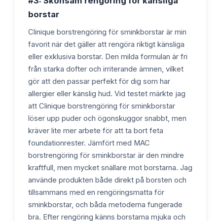
#3: Skonsam rengöring för känsliga
borstar
Clinique borstrengöring för sminkborstar är min
favorit när det gäller att rengöra riktigt känsliga
eller exklusiva borstar. Den milda formulan är fri
från starka dofter och irriterande ämnen, vilket
gör att den passar perfekt för dig som har
allergier eller känslig hud. Vid testet märkte jag
att Clinique borstrengöring för sminkborstar
löser upp puder och ögonskuggor snabbt, men
kräver lite mer arbete för att ta bort feta
foundationrester. Jämfört med MAC
borstrengöring för sminkborstar är den mindre
kraftfull, men mycket snällare mot borstarna. Jag
använde produkten både direkt på borsten och
tillsammans med en rengöringsmatta för
sminkborstar, och båda metoderna fungerade
bra. Efter rengöring känns borstarna mjuka och