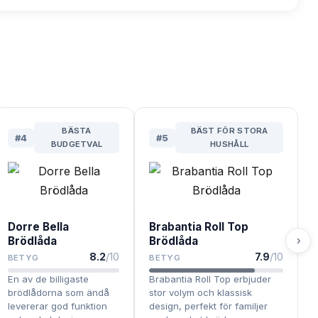
BÄSTA
BÄST FÖR STORA
#
4
#
5
BUDGETVAL
HUSHÅLL
Dorre Bella
Brabantia Roll Top
›
Brödlåda
Brödlåda
8.2
/10
7.9
/10
BETYG
BETYG
En av de billigaste
Brabantia Roll Top erbjuder
brödlådorna som ändå
stor volym och klassisk
levererar god funktion
design, perfekt för familjer