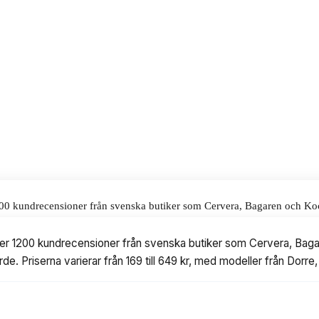
igger på 296 kr, vilket gör den till
esign i köket.
alar för våra omdömen.
1200 kundrecensioner från svenska butiker som Cervera, Bagaren och Koc
n 169 till 649 kr, med modeller från Dorre, Eva Solo, Bodum, Brabantia 
 över 1200 kundrecensioner från svenska butiker som Cervera, Ba
rde. Priserna varierar från 169 till 649 kr, med modeller från Dorr