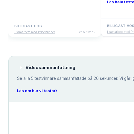
Läs hela teste
BILLIGAST HO
BILLIGAST HOS
i samarbete med P
i samarbete med PriceRunner
Fler butiker ›
Videosammanfattning
Se alla
5
testvinnare sammanfattade på 26 sekunder. Vi går i
›
Läs om hur vi testar