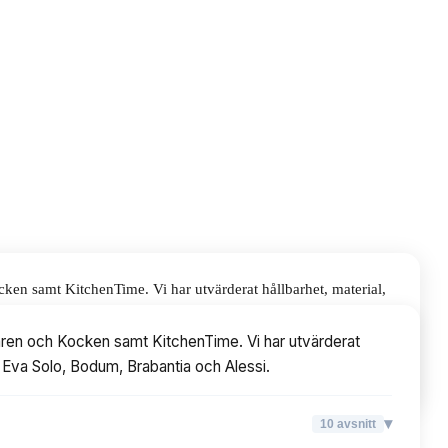
ken samt KitchenTime. Vi har utvärderat hållbarhet, material,
och Alessi.
garen och Kocken samt KitchenTime. Vi har utvärderat
e, Eva Solo, Bodum, Brabantia och Alessi.
▾
10
avsnitt
▾
10
avsnitt