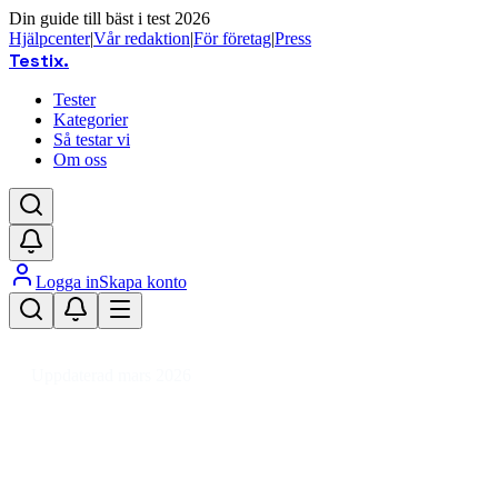
Din guide till bäst i test 2026
Hjälpcenter
|
Vår redaktion
|
För företag
|
Press
Testix
.
Tester
Kategorier
Så testar vi
Om oss
Logga in
Skapa konto
Hem
/
Hemmet
/
Kök
/
Kökstillbehör
/
Köksförvaring
/
Brödlåda
Uppdaterad mars 2026
Brödlåda bäst i test 2026 – toppv
Den bästa brödlådan 2026 är Dorre Bella Black brödlåda, en