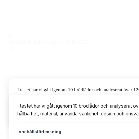
kolstål som håller brödet färskt och snyggt förvarat. Priset l
ett riktigt bra val för dig som vill kombinera funktion och d
Observera att vi kan få provision via återförsäljarlänkar. Inga varumärken bet
Oskar Hedlund
Köksexpert
·
27 juli 2026
I testet har vi gått igenom 10 brödlådor och analyserat över 
användarvänlighet, design och prisvärde. Priserna varierar frå
I testet har vi gått igenom 10 brödlådor och analyserat
hållbarhet, material, användarvänlighet, design och prisvä
Innehållsförteckning
Innehållsförteckning