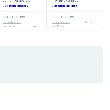
och enkel design.
med mycket bröd.
Läs hela testet ›
Läs hela testet ›
BILLIGAST HOS
BILLIGAST HOS
i samarbete med
Fler
i samarbete med
Fler butiker
PriceRunner
butiker ›
PriceRunner
›