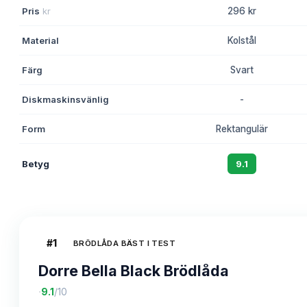
Pris
kr
296 kr
Material
Kolstål
Färg
Svart
Diskmaskinsvänlig
-
Form
Rektangulär
Betyg
9.1
#
1
BRÖDLÅDA BÄST I TEST
Dorre Bella Black Brödlåda
·
9.1
/10