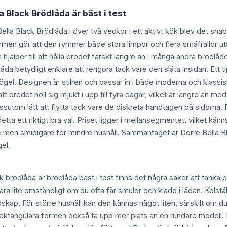
a Black Brödlåda är bäst i test
Bella Black Brödlåda i över två veckor i ett aktivt kök blev det sna
rmen gör att den rymmer både stora limpor och flera småfrallor ut
gen hjälper till att hålla brödet färskt längre än i många andra brö
åda betydligt enklare att rengöra tack vare den släta insidan. Ett t
gel. Designen är stilren och passar in i både moderna och klassis
tt brödet höll sig mjukt i upp till fyra dagar, vilket är längre än 
essutom lätt att flytta tack vare de diskreta handtagen på sidorna.
etta ett riktigt bra val. Priset ligger i mellansegmentet, vilket kä
 men smidigare för mindre hushåll. Sammantaget är Dorre Bella Bla
gel.
ck brödlåda är brödlåda bäst i test finns det några saker att tänka
ara lite omständligt om du ofta får smulor och kladd i lådan. Kolst
dskap. För större hushåll kan den kännas något liten, särskilt om du
 rektangulära formen också ta upp mer plats än en rundare modell. 