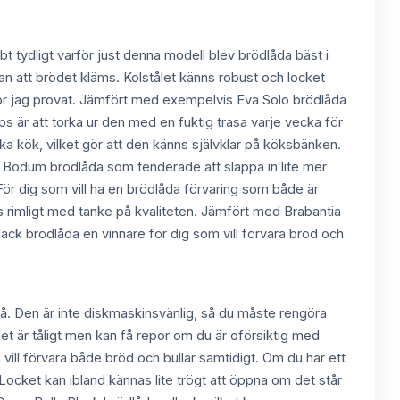
bbt tydligt varför just denna modell blev brödlåda bäst i
an att brödet kläms. Kolstålet känns robust och locket
dlådor jag provat. Jämfört med exempelvis Eva Solo brödlåda
ips är att torka ur den med en fuktig trasa varje vecka för
ka kök, vilket gör att den känns självklar på köksbänken.
med Bodum brödlåda som tenderade att släppa in lite mer
 För dig som vill ha en brödlåda förvaring som både är
nns rimligt med tanke på kvaliteten. Jämfört med Brabantia
ck brödlåda en vinnare för dig som vill förvara bröd och
 på. Den är inte diskmaskinsvänlig, så du måste rengöra
ålet är tåligt men kan få repor om du är oförsiktig med
 vill förvara både bröd och bullar samtidigt. Om du har ett
Locket kan ibland kännas lite trögt att öppna om det står