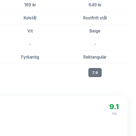
169 kr
649 kr
Kolstål
Rostfritt stål
Vit
Beige
-
-
Fyrkantig
Rektangulär
8.2
7.9
9.1
/10