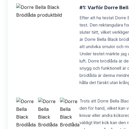
#1: Varför Dorre Bell
Efter att ha testat Dorre 
test. Den rektangulära fo
sluter tätt, vilket verkli
är Dorre Bella Black brödl
att undvika smulor och mö
Under testet märkte jag a
luft. Dorre brödlåda är d
snygg och funktionell är d
brödlåda är denna mindre
hålla det färskt utan krån
Trots att Dorre Bella Bla
den för hand, vilket kan v
knivar eller andra köksre
väldigt litet kök kan den