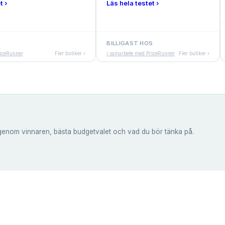
t ›
Läs hela testet ›
S
BILLIGAST HOS
riceRunner
Fler butiker ›
i samarbete med PriceRunner
Fler butiker ›
genom vinnaren, bästa budgetvalet och vad du bör tänka på.