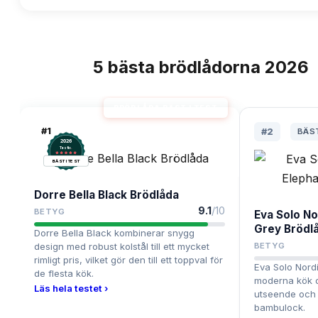
5
bästa
brödlådorna
2026
TOPPLISTA
BRÖDLÅDA BÄST I TEST
#
1
#
2
BÄS
2026
.
Testix
BÄST I TEST
Dorre Bella Black Brödlåda
9.1
/10
BETYG
Eva Solo No
Grey Brödl
Dorre Bella Black kombinerar snygg
design med robust kolstål till ett mycket
BETYG
rimligt pris, vilket gör den till ett toppval för
Eva Solo Nordi
de flesta kök.
moderna kök o
Läs hela testet ›
utseende och 
bambulock.