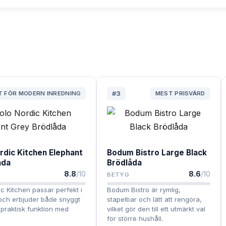
T FÖR MODERN INREDNING
#
3
MEST PRISVÄRD
rdic Kitchen Elephant
Bodum Bistro Large Black
åda
Brödlåda
8.8
/10
8.6
/10
BETYG
c Kitchen passar perfekt i
Bodum Bistro är rymlig,
ch erbjuder både snyggt
stapelbar och lätt att rengöra,
praktisk funktion med
vilket gör den till ett utmärkt val
för större hushåll.