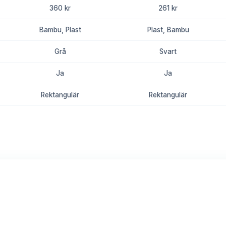
360 kr
261 kr
Bambu, Plast
Plast, Bambu
Grå
Svart
Ja
Ja
Rektangulär
Rektangulär
8.8
8.6