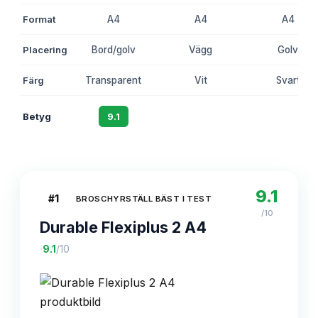
Format
A4
A4
A4
Placering
Bord/golv
Vägg
Golv
Färg
Transparent
Vit
Svart
Betyg
9.1
8.7
8.4
9.1
#
1
BROSCHYRSTÄLL BÄST I TEST
/10
Durable Flexiplus 2 A4
·
9.1
/10