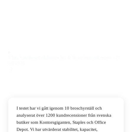
Den bästa broschyrställen 2026 är Durable Flexiplus 2
A4, ett smidigt och robust broschyrställ för kontor och
reception till ett pris på 188 kr.
Observera att vi kan få provision via återförsäljarlänkar. Inga
varumärken betalar för våra omdömen.
Klara Sandberg
Redaktionschef & Hemelektronikexpert
·
27
juli 2026
I testet har vi gått igenom 10 broschyrställ och
analyserat över 1200 kundrecensioner från svenska
butiker som Kontorsgiganten, Staples och Office
Depot. Vi har utvärderat stabilitet, kapacitet,