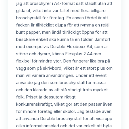
jag att broschyrer i A4-format satt stabilt utan att
glida ut, vilket inte var fallet med flera billigare
broschyrställ för företag. En annan fördel är att
facken är tillräckligt djupa för att rymma en rejäl
bunt papper, men ändå tillräckligt öppna för att
besökare enkelt ska kunna ta en folder. Jämfört
med exempelvis Durable Flexiboxx A4, som är
större och dyrare, känns Flexiplus 2 A4 mer
flexibel för mindre ytor. Den fungerar lika bra på
vägg som på skrivbord, vilket är ett stort plus om
man vill variera användningen. Under ett event
använde jag den som broschyrställ för mässa
och den klarade av att stå stadigt trots mycket
folk. Priset är dessutom riktigt
konkurrenskraftigt, vilket gör att den passar även
för mindre företag eller skolor. Jag testade även
att använda Durable broschyrställ för att visa upp
olika informationsblad och det var enkelt att byta