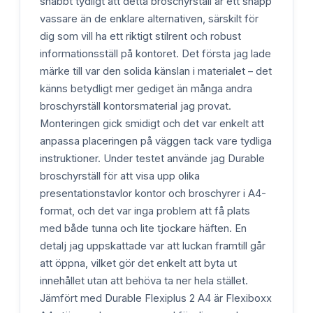
snabbt tydligt att detta broschyrställ är ett snäpp
vassare än de enklare alternativen, särskilt för
dig som vill ha ett riktigt stilrent och robust
informationsställ på kontoret. Det första jag lade
märke till var den solida känslan i materialet – det
känns betydligt mer gediget än många andra
broschyrställ kontorsmaterial jag provat.
Monteringen gick smidigt och det var enkelt att
anpassa placeringen på väggen tack vare tydliga
instruktioner. Under testet använde jag Durable
broschyrställ för att visa upp olika
presentationstavlor kontor och broschyrer i A4-
format, och det var inga problem att få plats
med både tunna och lite tjockare häften. En
detalj jag uppskattade var att luckan framtill går
att öppna, vilket gör det enkelt att byta ut
innehållet utan att behöva ta ner hela stället.
Jämfört med Durable Flexiplus 2 A4 är Flexiboxx