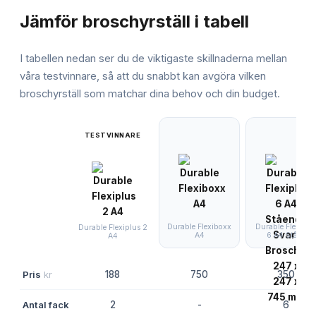
Jämför
broschyrställ
i tabell
I tabellen nedan ser du de viktigaste skillnaderna mellan
våra testvinnare, så att du snabbt kan avgöra vilken
broschyrställ
som matchar dina behov och din budget.
TESTVINNARE
Durable Flexiboxx
Durable Flexiplu
Durable Flexiplus 2
A4
6 A4 Ståen
A4
Pris
kr
188
750
350
Antal fack
2
-
6