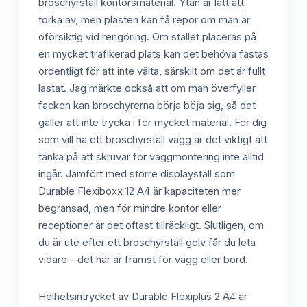
broschyrställ kontorsmaterial. Ytan är lätt att
torka av, men plasten kan få repor om man är
oförsiktig vid rengöring. Om stället placeras på
en mycket trafikerad plats kan det behöva fästas
ordentligt för att inte välta, särskilt om det är fullt
lastat. Jag märkte också att om man överfyller
facken kan broschyrerna börja böja sig, så det
gäller att inte trycka i för mycket material. För dig
som vill ha ett broschyrställ vägg är det viktigt att
tänka på att skruvar för väggmontering inte alltid
ingår. Jämfört med större displayställ som
Durable Flexiboxx 12 A4 är kapaciteten mer
begränsad, men för mindre kontor eller
receptioner är det oftast tillräckligt. Slutligen, om
du är ute efter ett broschyrställ golv får du leta
vidare – det här är främst för vägg eller bord.
Helhetsintrycket av Durable Flexiplus 2 A4 är