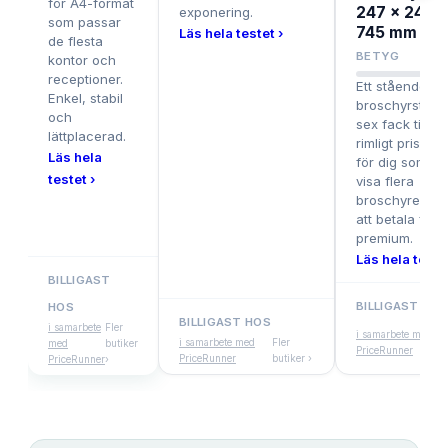
för A4-format
247 x 247 x
exponering.
som passar
745 mm
Läs hela testet ›
de flesta
8.
BETYG
kontor och
receptioner.
Ett stående
Enkel, stabil
broschyrställ
och
sex fack till ett
lättplacerad.
rimligt pris, pe
Läs hela
för dig som vill
testet ›
visa flera
broschyrer ut
att betala för
premium.
Läs hela testet
BILLIGAST
BILLIGAST HOS
HOS
BILLIGAST HOS
Fl
i samarbete
Fler
i samarbete med
i samarbete med
Fler
bu
med
butiker
PriceRunner
PriceRunner
butiker ›
›
PriceRunner
›