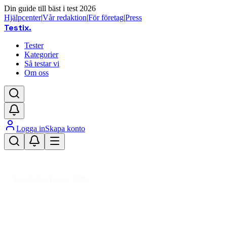
Din guide till bäst i test 2026
Hjälpcenter
|
Vår redaktion
|
För företag
|
Press
Testix
.
Tester
Kategorier
Så testar vi
Om oss
Logga in
Skapa konto
Hem
/
Hemmet
/
Kontorsutrustning
/
Kontorsmaterial
/
Presentationstavlor
/
Broschyrställ
Uppdaterad mars 2026
Broschyrställ bäst i test 2026 –
jämför för kontor och mässa