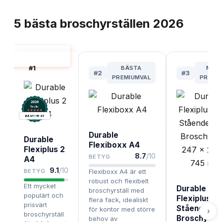
TOPPLISTA
5
bästa
broschyrställen
2026
BROSCHYRSTÄLL
BÄST I TEST
#
1
BÄSTA
MES
#
2
#
3
PREMIUMVAL
PRISV
2026
.
Testix
BÄST I TEST
Durable
Durable
Flexiboxx A4
Flexiplus 2
8.7
/10
BETYG
A4
9.1
/10
BETYG
Flexiboxx A4 är ett
robust och flexibelt
Ett mycket
Durable
broschyrställ med
populärt och
Flexiplus 6
flera fack, idealiskt
prisvärt
Stående Sv
för kontor med större
›
broschyrställ
Broschyrstä
behov av