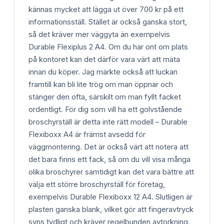
kännas mycket att lägga ut över 700 kr på ett
informationsställ. Stället är också ganska stort,
så det kräver mer väggyta än exempelvis
Durable Flexiplus 2 A4. Om du har ont om plats
på kontoret kan det därför vara värt att mäta
innan du köper. Jag märkte också att luckan
framtill kan bli lite trög om man öppnar och
stänger den ofta, särskilt om man fyllt facket
ordentligt. För dig som vill ha ett golvstående
broschyrställ är detta inte rätt modell – Durable
Flexiboxx A4 är främst avsedd för
väggmontering. Det är också värt att notera att
det bara finns ett fack, så om du vill visa många
olika broschyrer samtidigt kan det vara bättre att
välja ett större broschyrställ för företag,
exempelvis Durable Flexiboxx 12 A4. Slutligen är
plasten ganska blank, vilket gör att fingeravtryck
syns tydligt och kräver regelbunden avtorkning.