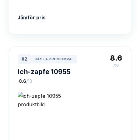
Jämför pris
8.6
#
2
BÄSTA PREMIUMVAL
/10
ich-zapfe 10955
·
8.6
/10