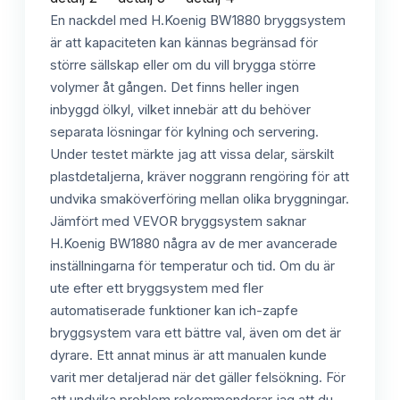
En nackdel med H.Koenig BW1880 bryggsystem
är att kapaciteten kan kännas begränsad för
större sällskap eller om du vill brygga större
volymer åt gången. Det finns heller ingen
inbyggd ölkyl, vilket innebär att du behöver
separata lösningar för kylning och servering.
Under testet märkte jag att vissa delar, särskilt
plastdetaljerna, kräver noggrann rengöring för att
undvika smaköverföring mellan olika bryggningar.
Jämfört med VEVOR bryggsystem saknar
H.Koenig BW1880 några av de mer avancerade
inställningarna för temperatur och tid. Om du är
ute efter ett bryggsystem med fler
automatiserade funktioner kan ich-zapfe
bryggsystem vara ett bättre val, även om det är
dyrare. Ett annat minus är att manualen kunde
varit mer detaljerad när det gäller felsökning. För
att undvika problem rekommenderar jag att du