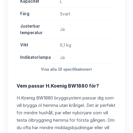
Kapacitet
L
Färg
Svart
Justerbar
Ja
temperatur
Vikt
6,1 kg
Indikatorlampa
Ja
›
Visa alla
10
specifikationer
Vem passar
H.Koenig BW1880
för?
H.Koenig BW1880 bryggsystem passar dig som
vill brygga öl hemma utan krångel. Det är perfekt
för mindre hushåll, par eller nybörjare som vill
testa ölbryggning hemma för första gången. Om
du ofta har mindre middagsbjudningar eller vill