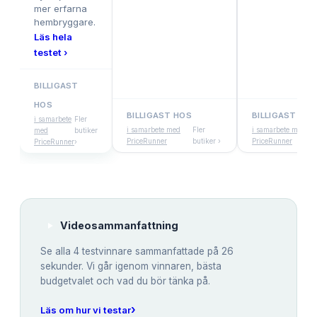
mer erfarna
hembryggare.
Läs hela
testet ›
BILLIGAST
HOS
BILLIGAST HOS
BILLIGAST HOS
i samarbete
Fler
i samarbete med
Fler
i samarbete med
med
butiker
PriceRunner
butiker ›
PriceRunner
PriceRunner
›
Videosammanfattning
Se alla
4
testvinnare sammanfattade på 26
sekunder. Vi går igenom vinnaren, bästa
budgetvalet och vad du bör tänka på.
›
Läs om hur vi testar