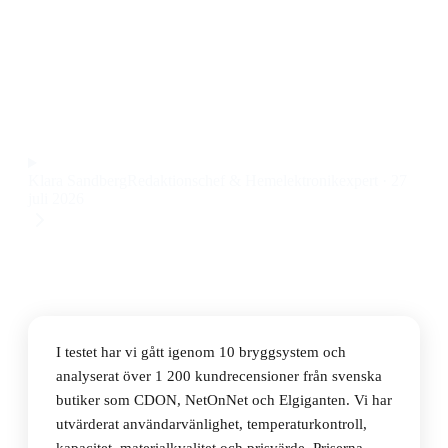
Den bästa bryggsystemet 2026 är H.Koenig BW1880,
med justerbar temperatur och robust konstruktion till
ett pris på 1 804 kr.
Observera att vi kan få provision via återförsäljarlänkar. Inga
varumärken betalar för våra omdömen.
Klara Sandberg
Redaktionschef & Hemelektronikexpert
·
27
juli 2026
I testet har vi gått igenom 10 bryggsystem och
analyserat över 1 200 kundrecensioner från svenska
butiker som CDON, NetOnNet och Elgiganten. Vi har
utvärderat användarvänlighet, temperaturkontroll,