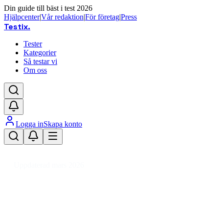
Din guide till bäst i test 2026
Hjälpcenter
|
Vår redaktion
|
För företag
|
Press
Testix
.
Tester
Kategorier
Så testar vi
Om oss
Logga in
Skapa konto
Hem
/
Hemmet
/
Köksapparater
/
Övriga köksapparater
/
Bryggsystem
Uppdaterad mars 2026
Bryggsystem bäst i test 2026 –
jämför ölmaskiner & bryggare