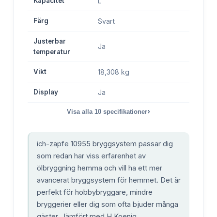
Kapacitet
L
Färg
Svart
Justerbar
Ja
temperatur
Vikt
18,308 kg
Display
Ja
›
Visa alla
10
specifikationer
ich-zapfe 10955 bryggsystem passar dig
som redan har viss erfarenhet av
ölbryggning hemma och vill ha ett mer
avancerat bryggsystem för hemmet. Det är
perfekt för hobbybryggare, mindre
bryggerier eller dig som ofta bjuder många
gäster. Jämfört med H.Koenig