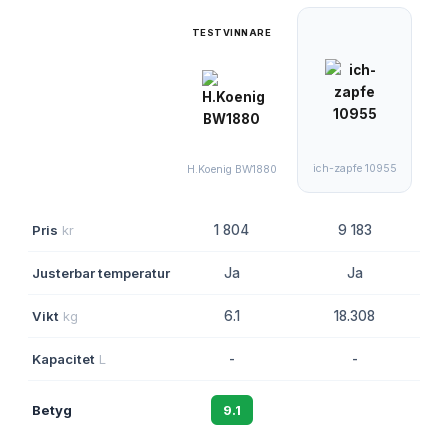
TESTVINNARE
ich-zapfe 10955
H.Koenig BW1880
Pris
kr
1 804
9 183
Justerbar temperatur
Ja
Ja
Vikt
kg
6.1
18.308
Kapacitet
L
-
-
Betyg
9.1
8.6