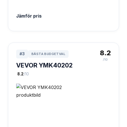
Jämför pris
8.2
#
3
BÄSTA BUDGETVAL
/10
VEVOR YMK40202
·
8.2
/10