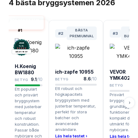
4
bästa
bryggsystemen
2026
BRYGGSYSTEM
BÄST I TEST
#
1
BÄSTA
BÄS
#
2
#
3
PREMIUMVAL
BUDGE
2026
.
Testix
BÄST I TEST
H.Koenig
ich-zapfe 10955
VEVOR
BW1880
YMK40202
8.6
/10
9.1
/10
BETYG
BETYG
BETYG
Ett robust och
Ett populärt
högkapacitets
Prisvärt
och prisvärt
bryggsystem med
bryggsystem 
bryggsystem
›
justerbar temperatur,
grundläggand
med justerbar
perfekt för stora
funktioner och
temperatur
batcher och
kompakt desig
och robust
avancerade
utmärkt för
konstruktion.
användare.
nybörjare.
Passar både
nybörjare och
Läs hela testet ›
Läs hela testet