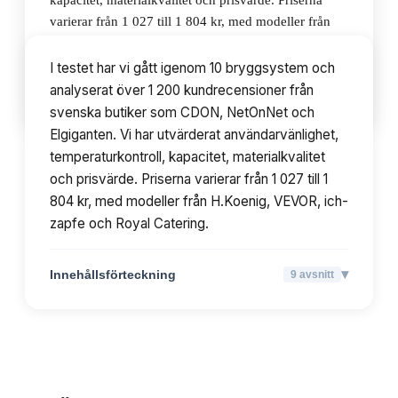
kapacitet, materialkvalitet och prisvärde. Priserna
varierar från 1 027 till 1 804 kr, med modeller från
H.Koenig, VEVOR, ich-zapfe och Royal Catering.
I testet har vi gått igenom 10 bryggsystem och
analyserat över 1 200 kundrecensioner från
▾
Innehållsförteckning
9
avsnitt
svenska butiker som CDON, NetOnNet och
Elgiganten. Vi har utvärderat användarvänlighet,
temperaturkontroll, kapacitet, materialkvalitet
och prisvärde. Priserna varierar från 1 027 till 1
804 kr, med modeller från H.Koenig, VEVOR, ich-
zapfe och Royal Catering.
▾
Innehållsförteckning
9
avsnitt
TOPPLISTA