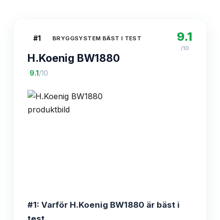
9.1
#
1
BRYGGSYSTEM BÄST I TEST
/10
H.Koenig BW1880
·
9.1
/10
#1: Varför H.Koenig BW1880 är bäst i
test