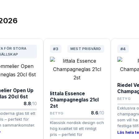
2026
A FÖR STORA
#
3
MEST PRISVÄRD
#
4
SÄLLSKAP
Riedel V
elier Open Up
Champagn
Iittala Essence
as 20cl 6st
BETYG
Champagneglas 21cl
8.8
/10
2st
Exklusiva 
8.6
/10
derna glas till ett
BETYG
champagnegl
is – perfekt för
som vill ha 
Klassisk nordisk design och
ch sammankomster.
festliga till
hög kvalitet till ett rimligt
›
Läs hela te
pris – perfekt för