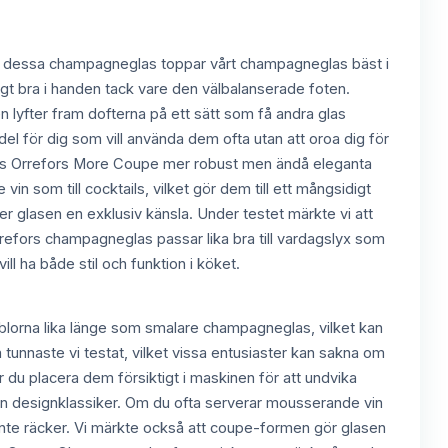
ör dessa champagneglas toppar vårt champagneglas bäst i
igt bra i handen tack vare den välbalanserade foten.
lyfter fram dofterna på ett sätt som få andra glas
l för dig som vill använda dem ofta utan att oroa dig för
nns Orrefors More Coupe mer robust men ändå eleganta
vin som till cocktails, vilket gör dem till ett mångsidigt
er glasen en exklusiv känsla. Under testet märkte vi att
 Orrefors champagneglas passar lika bra till vardagslyx som
l ha både stil och funktion i köket.
lorna lika länge som smalare champagneglas, vilket kan
a tunnaste vi testat, vilket vissa entusiaster kan sakna om
u placera dem försiktigt i maskinen för att undvika
 en designklassiker. Om du ofta serverar mousserande vin
d inte räcker. Vi märkte också att coupe-formen gör glasen