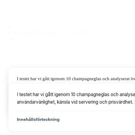
elegant design, diskmaskinsvänlighet och en skön känsla i ha
Observera att vi kan få provision via återförsäljarlänkar. Inga varumärken bet
Oskar Hedlund
Köksexpert
·
27 juli 2026
I testet har vi gått igenom 10 champagneglas och analyserat ö
vid servering och prisvärdhet. Priserna varierar från 305 till 
I testet har vi gått igenom 10 champagneglas och analyse
användarvänlighet, känsla vid servering och prisvärdhet. P
Innehållsförteckning
Innehållsförteckning