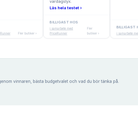
vardagslyx.
Läs hela testet ›
BILLIGAST HOS
BILLIGAST
i samarbete med
Fler
eRunner
Fler butiker ›
PriceRunner
butiker ›
i samarbete m
genom vinnaren, bästa budgetvalet och vad du bör tänka på.