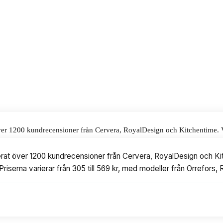
nden till ett pris på 375 kr.
alar för våra omdömen.
ver 1200 kundrecensioner från Cervera, RoyalDesign och Kitchentime. Vi
569 kr, med modeller från Orrefors, Riedel, Iittala och Chef & Sommelier.
rat över 1200 kundrecensioner från Cervera, RoyalDesign och Kitc
riserna varierar från 305 till 569 kr, med modeller från Orrefors, 