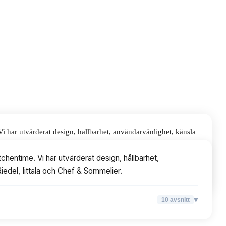
 har utvärderat design, hållbarhet, användarvänlighet, känsla
hentime. Vi har utvärderat design, hållbarhet,
Riedel, Iittala och Chef & Sommelier.
▾
10
avsnitt
▾
10
avsnitt