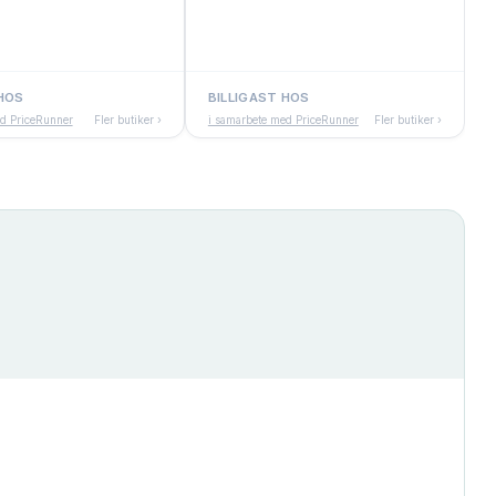
 HOS
BILLIGAST HOS
ed PriceRunner
Fler butiker ›
i samarbete med PriceRunner
Fler butiker ›