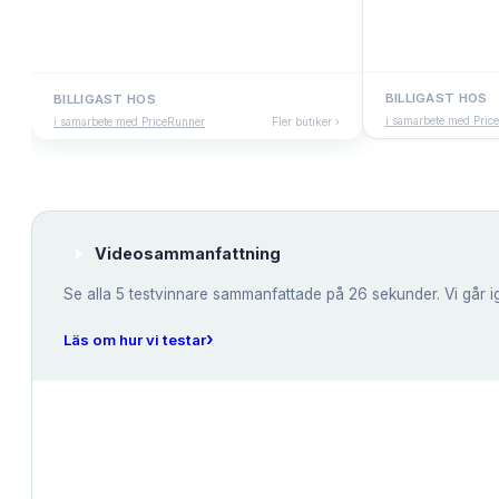
BILLIGAST HOS
BILLIGAST HOS
i samarbete med Pric
i samarbete med PriceRunner
Fler butiker ›
Videosammanfattning
Se alla
5
testvinnare sammanfattade på 26 sekunder. Vi går i
›
Läs om hur vi testar