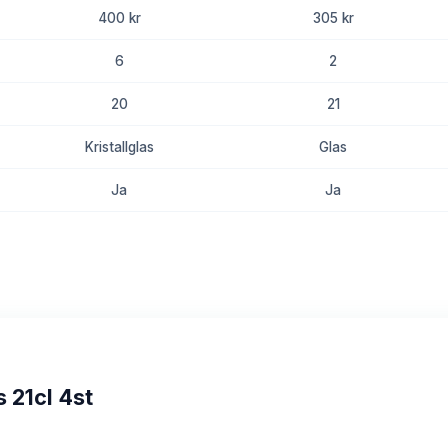
400 kr
305 kr
6
2
20
21
Kristallglas
Glas
Ja
Ja
8.8
8.6
 21cl 4st