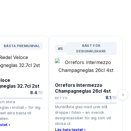
BÄST FÖR
BÄSTA PREMIUMVAL
#
5
DESIGNÄLSKARE
eloce
Orrefors Intermezzo
eglas 32.7cl 2st
Champagneglas 26cl 4st
8.4
/10
›
8.1
/10
BETYG
och stora
Munblåsta glas med unik blå
as i kristall – för dig
droppe i foten – en svensk
det allra bästa till
designklassiker för dig som vill
fällen.
sticka ut.
stet ›
Läs hela testet ›