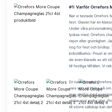
#1: Varför Orrefors
När vi testade Orrefors 
test. Glasen har en klass
Under våra provsmakninga
lyckas med. Orrefors cham
repor eller grumlighet.
nog för fest och bröllop. 
kökstillbehör. Priset är 
de även klarade av att stå
till festliga tillfällen.
En nackdel med Orrefors
vara värt att tänka på om 
man jämför med exempelvi
stötar mot andra glas. Pr
till större sällskap kan 