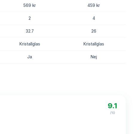
569 kr
459 kr
2
4
32.7
26
Kristallglas
Kristallglas
Ja
Nej
8.4
8.1
9.1
/10