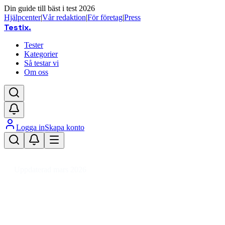
Din guide till bäst i test 2026
Hjälpcenter
|
Vår redaktion
|
För företag
|
Press
Testix
.
Tester
Kategorier
Så testar vi
Om oss
Logga in
Skapa konto
Hem
/
Hemmet
/
Kök
/
Kökstillbehör
/
Glas
/
Champagneglas
Uppdaterad mars 2026
Champagneglas bäst i test 2026 – s
Den bästa champagneglasen 2026 är Orrefors More Coupe 