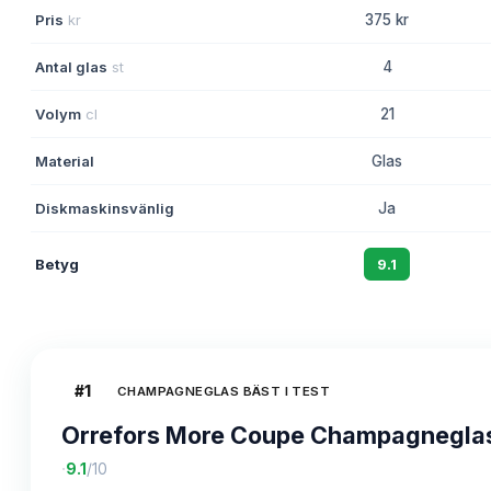
Pris
kr
375 kr
Antal glas
st
4
Volym
cl
21
Material
Glas
Diskmaskinsvänlig
Ja
Betyg
9.1
#
1
CHAMPAGNEGLAS BÄST I TEST
Orrefors More Coupe Champagneglas
·
9.1
/10