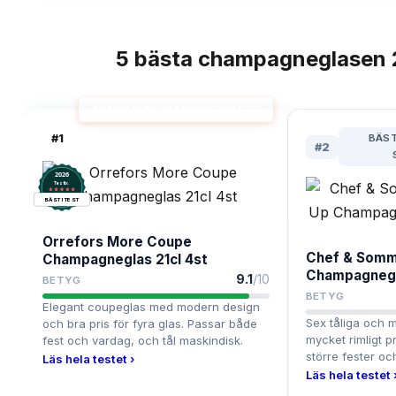
5
bästa
champagneglasen
TOPPLISTA
CHAMPAGNEGLAS BÄST I TEST
#
1
BÄST
#
2
2026
.
Testix
BÄST I TEST
Orrefors More Coupe
Chef & Somm
Champagneglas 21cl 4st
Champagnegl
9.1
/10
BETYG
BETYG
Elegant coupeglas med modern design
Sex tåliga och mo
och bra pris för fyra glas. Passar både
mycket rimligt pr
fest och vardag, och tål maskindisk.
större fester o
Läs hela testet ›
Läs hela testet 