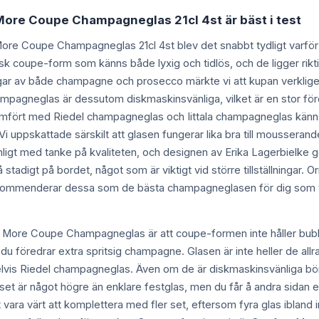
 More Coupe Champagneglas 21cl 4st är bäst i test
More Coupe Champagneglas 21cl 4st blev det snabbt tydligt varf
isk coupe-form som känns både lyxig och tidlös, och de ligger rikt
r av både champagne och prosecco märkte vi att kupan verkligen 
pagneglas är dessutom diskmaskinsvänliga, vilket är en stor förde
 Jämfört med Riedel champagneglas och Iittala champagneglas kä
Vi uppskattade särskilt att glasen fungerar lika bra till mousserande 
rimligt med tanke på kvaliteten, och designen av Erika Lagerbielke g
 stadigt på bordet, något som är viktigt vid större tillställningar.
 Vi rekommenderar dessa som de bästa champagneglasen för dig som vil
 More Coupe Champagneglas är att coupe-formen inte håller bubb
du föredrar extra spritsig champagne. Glasen är inte heller de allr
s Riedel champagneglas. Även om de är diskmaskinsvänliga bör d
iset är något högre än enklare festglas, men du får å andra sidan
det vara värt att komplettera med fler set, eftersom fyra glas iblan