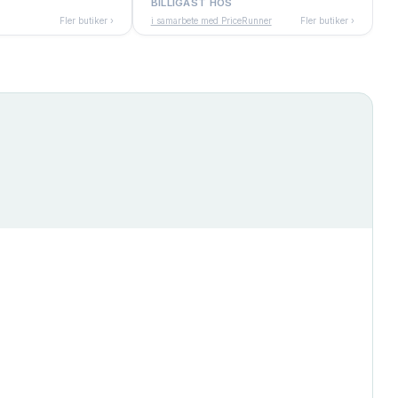
BILLIGAST HOS
Fler butiker ›
i samarbete med PriceRunner
Fler butiker ›