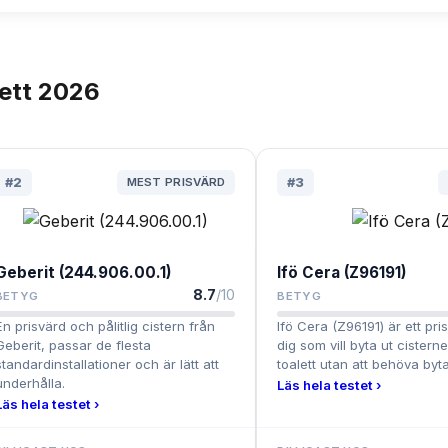
lett
2026
#
2
MEST PRISVÄRD
#
3
Geberit (244.906.00.1)
Ifö Cera (Z96191)
8.7
/10
BETYG
BETYG
En prisvärd och pålitlig cistern från
Ifö Cera (Z96191) är ett pris
Geberit, passar de flesta
dig som vill byta ut cistern
standardinstallationer och är lätt att
toalett utan att behöva byta
underhålla.
Läs hela testet ›
Läs hela testet ›