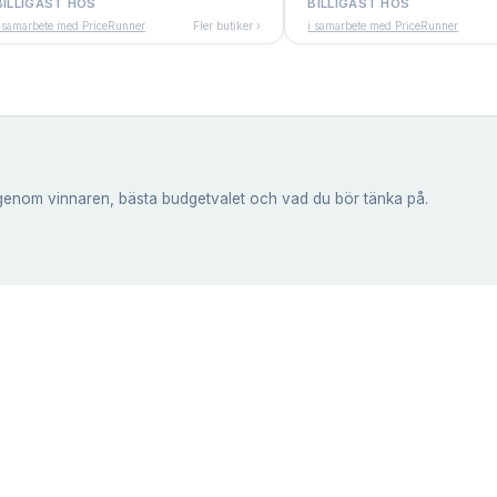
BILLIGAST HOS
BILLIGAST HOS
 samarbete med PriceRunner
Fler butiker ›
i samarbete med PriceRunner
genom vinnaren, bästa budgetvalet och vad du bör tänka på.