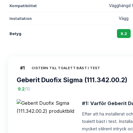
Kompatibilitet
Vägghängd
Installation
Vägg
Betyg
9.2
#
1
CISTERN TILL TOALETT BÄST I TEST
Geberit Duofix Sigma (111.342.00.2)
·
9.2
/10
#1: Varför Geberit D
Efter att ha installerat o
toalett bäst i test. Insta
mycket stilrent intryck o