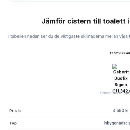
Jämför
cistern till toalett
i
JÄMFÖRELSE
I tabellen nedan ser du de viktigaste skillnaderna mellan våra
TESTVINNA
Geberit Duofix Sigma
Pris
kr
4 590 kr
Typ
Inbyggnadscis