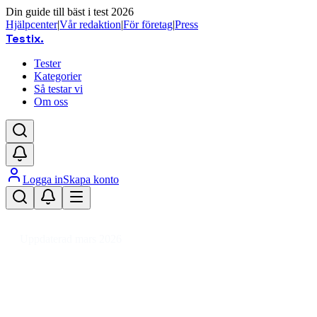
Din guide till bäst i test 2026
Hjälpcenter
|
Vår redaktion
|
För företag
|
Press
Testix
.
Tester
Kategorier
Så testar vi
Om oss
Logga in
Skapa konto
Hem
/
Hemmet
/
Badrum & Bastu
/
Badrumstillbehör
/
Toalettillbehör
/
Cistern ti
Uppdaterad mars 2026
Bästa cisternen till toalett 2026 – 
Den bästa cisternen till toalett 2026 är Geberit Duofix Sig