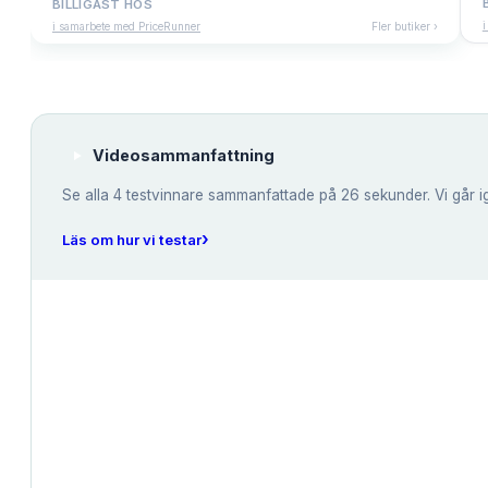
BILLIGAST HOS
i
i samarbete med PriceRunner
Fler butiker ›
Videosammanfattning
Se alla
4
testvinnare sammanfattade på 26 sekunder. Vi går i
›
Läs om hur vi testar