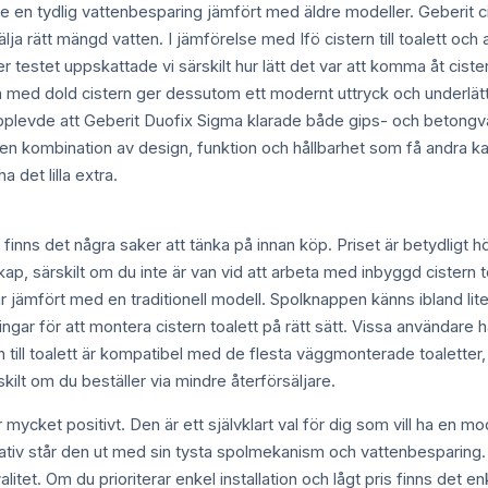
te en tydlig vattenbesparing jämfört med äldre modeller. Geberit ci
välja rätt mängd vatten. I jämförelse med Ifö cistern till toalett och
r testet uppskattade vi särskilt hur lätt det var att komma åt cis
med dold cistern ger dessutom ett modernt uttryck och underlättar
upplevde att Geberit Duofix Sigma klarade både gips- och betong
ett en kombination av design, funktion och hållbarhet som få andr
a det lilla extra.
finns det några saker att tänka på innan köp. Priset är betydligt högre
ap, särskilt om du inte är van vid att arbeta med inbyggd cistern to
jämfört med en traditionell modell. Spolknappen känns ibland lite p
ngar för att montera cistern toalett på rätt sätt. Vissa användar
n till toalett är kompatibel med de flesta väggmonterade toaletter, 
kilt om du beställer via mindre återförsäljare.
ycket positivt. Den är ett självklart val för dig som vill ha en mode
rnativ står den ut med sin tysta spolmekanism och vattenbesparing
litet. Om du prioriterar enkel installation och lågt pris finns det e