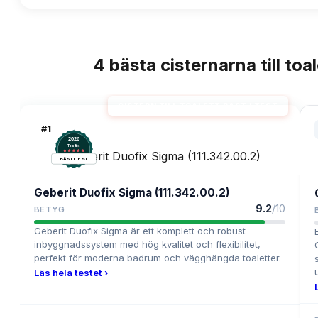
4
bästa
cisternarna till toa
TOPPLISTA
CISTERN TILL TOALETT BÄST I TEST
#
1
2026
.
Testix
BÄST I TEST
Geberit Duofix Sigma (111.342.00.2)
9.2
/10
BETYG
Geberit Duofix Sigma är ett komplett och robust
inbyggnadssystem med hög kvalitet och flexibilitet,
perfekt för moderna badrum och vägghängda toaletter.
Läs hela testet ›