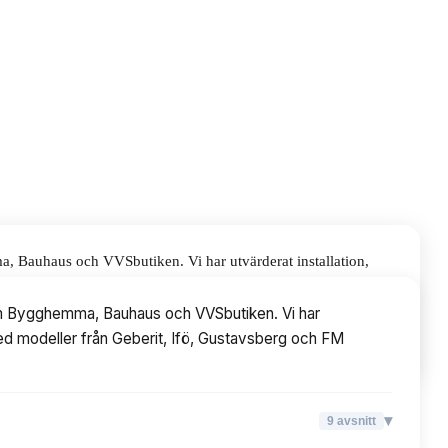
ma, Bauhaus och VVSbutiken. Vi har utvärderat installation,
Gustavsberg och FM Mattsson.
e som Bygghemma, Bauhaus och VVSbutiken. Vi har
, med modeller från Geberit, Ifö, Gustavsberg och FM
▾
9
avsnitt
▾
9
avsnitt