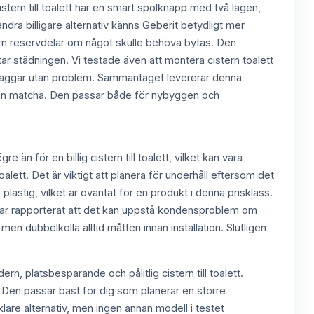
stern till toalett har en smart spolknapp med två lägen,
 andra billigare alternativ känns Geberit betydligt mer
tern reservdelar om något skulle behöva bytas. Den
 städningen. Vi testade även att montera cistern toalett
väggar utan problem. Sammantaget levererar denna
a kan matcha. Den passar både för nybyggen och
 än för en billig cistern till toalett, vilket kan vara
alett. Det är viktigt att planera för underhåll eftersom det
lastig, vilket är oväntat för en produkt i denna prisklass.
e har rapporterat att det kan uppstå kondensproblem om
men dubbelkolla alltid måtten innan installation. Slutligen
rn, platsbesparande och pålitlig cistern till toalett.
. Den passar bäst för dig som planerar en större
nklare alternativ, men ingen annan modell i testet