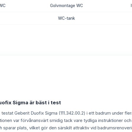
 WC
Golvmontage WC
WC-tank
8.7
uofix Sigma är bäst i test
ch testat Geberit Duofix Sigma (111.342.00.2) i ett badrum under fler
llationen var förvånansvärt smidig tack vare tydliga instruktioner oc
ch sparar plats, vilket gör den särskilt attraktiv vid badrumsrenov