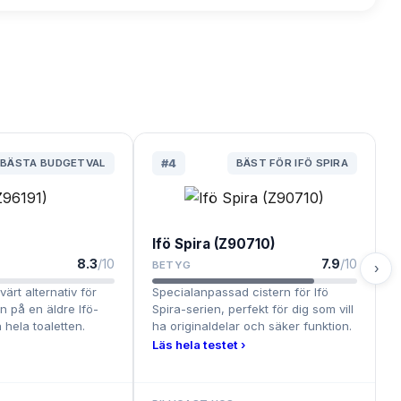
BÄSTA BUDGETVAL
#
4
BÄST FÖR IFÖ SPIRA
Ifö Spira (Z90710)
8.3
/10
7.9
/10
BETYG
›
värt alternativ för
Specialanpassad cistern för Ifö
en på en äldre Ifö-
Spira-serien, perfekt för dig som vill
 hela toaletten.
ha originaldelar och säker funktion.
Läs hela testet ›