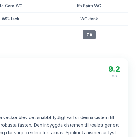
Ifö Cera WC
Ifö Spira WC
WC-tank
WC-tank
8.3
7.9
9.2
/10
a veckor blev det snabbt tydligt varför denna cistern till
h robusta fästen. Den inbyggda cisternen till toalett ger ett
ering där varje centimeter räknas. Spolmekanismen är tyst