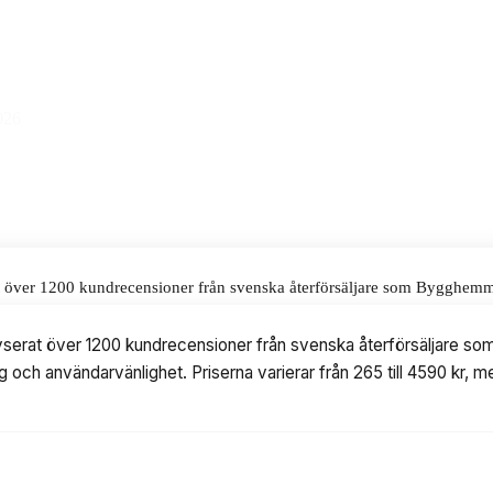
itet till ett pris på 4590 kr.
alar för våra omdömen.
026
yserat över 1200 kundrecensioner från svenska återförsäljare som Bygghem
riserna varierar från 265 till 4590 kr, med modeller från Geberit, Ifö, 
h analyserat över 1200 kundrecensioner från svenska återförsäljar
ring och användarvänlighet. Priserna varierar från 265 till 4590 kr