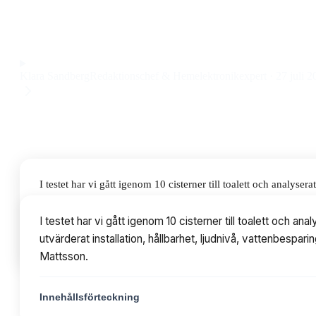
tystgående modell med flexibel installation och hög byggkval
Observera att vi kan få provision via återförsäljarlänkar. Inga varumärken bet
Klara Sandberg
Redaktionschef & Hemelektronikexpert
·
27 juli 2
I testet har vi gått igenom 10 cisterner till toalett och anal
hållbarhet, ljudnivå, vattenbesparing och användarvänlighet. P
I testet har vi gått igenom 10 cisterner till toalett oc
utvärderat installation, hållbarhet, ljudnivå, vattenbespa
Innehållsförteckning
Mattsson.
Innehållsförteckning