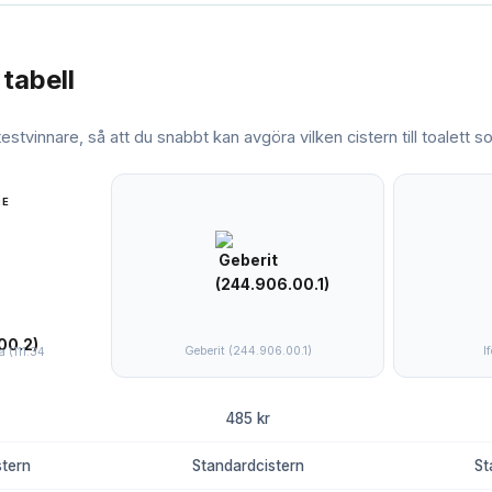
 tabell
 testvinnare, så att du snabbt kan avgöra vilken
cistern till toalett
so
RE
Geberit (244.906.00.1)
I
 (111.34
485 kr
tern
Standardcistern
St