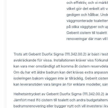
och effektiv, och vi märk
vilket gör det enkelt att 
gedigen och hållbar. Unde
väggmonterade toaletten 
på olika väggtyper och 
Geberit cistern till toal
renoveringar där man vill h
Trots att Geberit Duofix Sigma (111.342.00.2) är bäst i test 
avskräckande för vissa. Installationen kräver viss förkunsk
kan vara mer omständligt att komma åt cistern reservdelar 
Om du har ett äldre badrum kan det krävas extra anpassni
isoleringen bakom väggen inte är tillräcklig. Geberit cister
kan leveranstiden vara längre än för enklare modeller, särs
Helhetsintrycket av Geberit Duofix Sigma (111.342.00.2) är m
Jämfört med Ifö cistern till toalett och andra budgetalte
badrumsrenovering eller bygger nytt och vill investera i kva