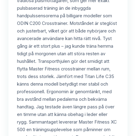
trådlösa pulsmottagaren, som ger mer exakt
pulsbaserad träning än de inbyggda
handpulssensorerna på billigare modeller som
ODIN C200 Crosstrainer. Motståndet är steglöst
och justerbart, vilket gör att både nybörjare och
avancerade användare kan hitta rätt nivå. Tyst
gång är ett stort plus – jag kunde träna hemma
tidigt på morgonen utan att störa resten av
hushållet. Transporthjulen gör det smidigt att
flytta Master Fitness crosstrainer mellan rum,
trots dess storlek. Jämfört med Titan Life C35
känns denna modell betydligt mer stabil och
professionell. Ergonomin är genomtänkt, med
bra avstånd mellan pedalerna och bekväma
handtag. Jag testade även längre pass på över
en timme utan att känna obehag i leder eller
rygg. Sammantaget levererar Master Fitness XC
500 en träningsupplevelse som påminner om