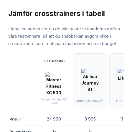
JÄMFÖRELSE
Jämför
crosstrainers
i tabell
I tabellen nedan ser du de viktigaste skillnaderna mellan
våra testvinnare, så att du snabbt kan avgöra vilken
crosstrainers
som matchar dina behov och din budget.
TESTVINNARE
Master Fitness XC
Abilica Journey BT
Titan Life
500
Pris
kr
24 990
8 995
3 995
Pulsmätare
Ja
Ja
Ja