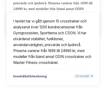
prisvärde och ljudnivå. Priserna varierar från 1699 till
24990 kr, med modeller från bland annat ODIN
crosstrainer och Master Fitness crosstrainer.
I testet har vi gått igenom 10 crosstrainer och
analyserat över 1200 kundrecensioner från
▾
Innehållsförteckning
10
avsnitt
Gymgrossisten, Sporttema och CDON. Vi har
utvärderat stabilitet, funktioner,
användarvänlighet, prisvärde och ljudnivå.
Priserna varierar från 1699 till 24990 kr, med
modeller från bland annat ODIN crosstrainer och
Master Fitness crosstrainer.
▾
Innehållsförteckning
10
avsnitt
TOPPLISTA