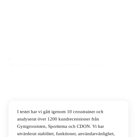
Den bästa crosstrainerna 2026 är ASG C700
Crosstrainer, en robust träningsmaskin med tydlig
display och smidig användning till ett pris på 1699 kr.
Observera att vi kan få provision via återförsäljarlänkar. Inga
varumärken betalar för våra omdömen.
Axel Nyström
Träning & Sportexpert
·
27 juli 2026
I testet har vi gått igenom 10 crosstrainer och
analyserat över 1200 kundrecensioner från
Gymgrossisten, Sporttema och CDON. Vi har
utvärderat stabilitet, funktioner, användarvänlighet,