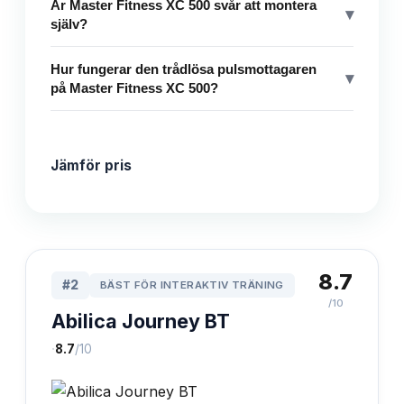
Är Master Fitness XC 500 svår att montera
▾
själv?
Hur fungerar den trådlösa pulsmottagaren
▾
på Master Fitness XC 500?
Jämför pris
8.7
#
2
BÄST FÖR INTERAKTIV TRÄNING
/10
Abilica Journey BT
·
8.7
/10