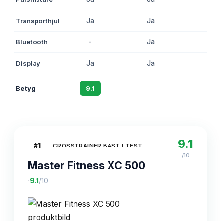
Transporthjul
Ja
Ja
Ja
Bluetooth
-
Ja
-
Display
Ja
Ja
Ja
Betyg
9.1
8.7
8.4
9.1
#
1
CROSSTRAINER BÄST I TEST
/10
Master Fitness XC 500
·
9.1
/10