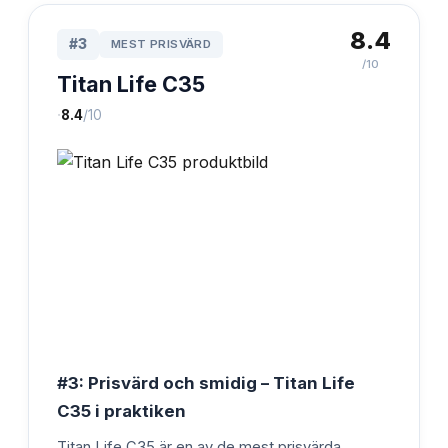
8.4
#
3
MEST PRISVÄRD
/10
Titan Life C35
·
8.4
/10
#3: Prisvärd och smidig – Titan Life
C35 i praktiken
Titan Life C35 är en av de mest prisvärda