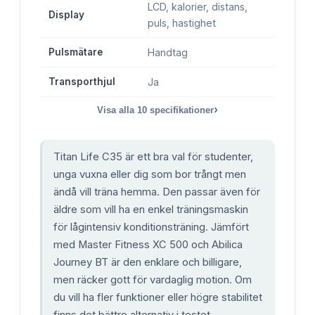
LCD, kalorier, distans,
Display
puls, hastighet
Pulsmätare
Handtag
Transporthjul
Ja
›
Visa alla
10
specifikationer
Titan Life C35 är ett bra val för studenter,
unga vuxna eller dig som bor trångt men
ändå vill träna hemma. Den passar även för
äldre som vill ha en enkel träningsmaskin
för lågintensiv konditionsträning. Jämfört
med Master Fitness XC 500 och Abilica
Journey BT är den enklare och billigare,
men räcker gott för vardaglig motion. Om
du vill ha fler funktioner eller högre stabilitet
finns det bättre alternativ i testet.