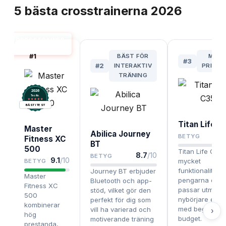
5
bästa
crosstrainerna
2026
CROSSTRAINER
BÄST I TEST
#
1
BÄST FÖR
MEST
#
3
#
2
INTERAKTIV
PRISVÄ
TRÄNING
2026
.
Testix
BÄST I TEST
Titan Life C
Master
Abilica Journey
8.
BETYG
Fitness XC
BT
500
Titan Life C35
8.7
/10
BETYG
9.1
/10
mycket
BETYG
funktionalitet f
Journey BT erbjuder
Master
pengarna och
Bluetooth och app-
Fitness XC
passar utmärkt
stöd, vilket gör den
500
nybörjare eller
perfekt för dig som
kombinerar
med begränsa
vill ha varierad och
›
hög
budget.
motiverande träning
prestanda,