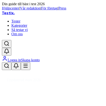
Din guide till bäst i test 2026
Hjälpcenter
|
Vår redaktion
|
För företag
|
Press
Testix
.
Tester
Kategorier
Så testar vi
Om oss
Logga in
Skapa konto
Hem
/
Sport
/
Träningsmaskiner
/
Crosstrainers
Uppdaterad mars 2026
Crosstrainer bäst i test 2026 – vår
recension av träningsmaskiner för
hemmet