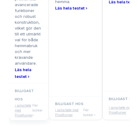
hemma.
Läs hela testet
avancerade
Läs hela testet ›
funktioner
och robust
konstruktion,
vilket gör den
till ett utmärkt
val för både
hemmabruk
och mer
krävande
användare.
Läs hela
testet ›
BILLIGAST
BILLIGAST HOS
HOS
BILLIGAST HOS
Fle
i samarbete
Fler
i samarbete med
i samarbete med
Fler
bu
med
butiker
PriceRunner
PriceRunner
butiker ›
›
PriceRunner
›