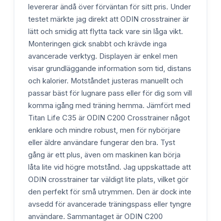
levererar ändå över förväntan för sitt pris. Under
testet märkte jag direkt att ODIN crosstrainer är
lätt och smidig att flytta tack vare sin låga vikt.
Monteringen gick snabbt och krävde inga
avancerade verktyg. Displayen är enkel men
visar grundläggande information som tid, distans
och kalorier. Motståndet justeras manuellt och
passar bäst för lugnare pass eller för dig som vill
komma igång med träning hemma. Jämfört med
Titan Life C35 är ODIN C200 Crosstrainer något
enklare och mindre robust, men för nybörjare
eller äldre användare fungerar den bra. Tyst
gång är ett plus, även om maskinen kan börja
låta lite vid högre motstånd. Jag uppskattade att
ODIN crosstrainer tar väldigt lite plats, vilket gör
den perfekt för små utrymmen. Den är dock inte
avsedd för avancerade träningspass eller tyngre
användare. Sammantaget är ODIN C200