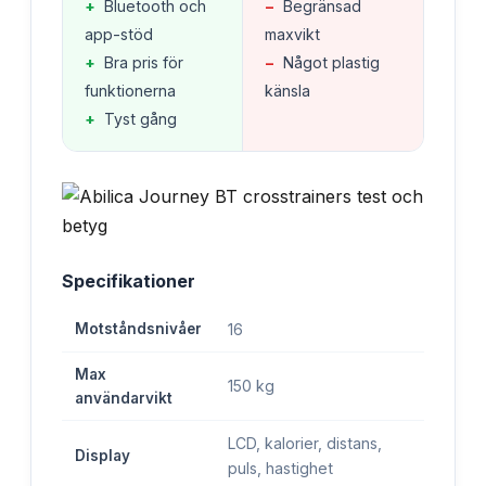
+
Bluetooth och
−
Begränsad
app-stöd
maxvikt
+
Bra pris för
−
Något plastig
funktionerna
känsla
+
Tyst gång
Specifikationer
Motståndsnivåer
16
Max
150 kg
användarvikt
LCD, kalorier, distans,
Display
puls, hastighet