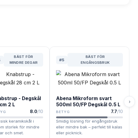
BÄST FÖR
BÄST FÖR
4
#
5
MINDRE DEGAR
ENGÅNGSBRUK
abstrup - Degskål
Abena Mikroform svart
›
 cm 2 L
500ml 50/FP Degskål 0.5 L
8.0
/10
7.7
/10
TYG
BETYG
sisk keramikskål i
Smidig lösning för engångsbruk
om storlek för mindre
eller mindre bak – perfekt till kalas
ar och smet.
eller picknick.