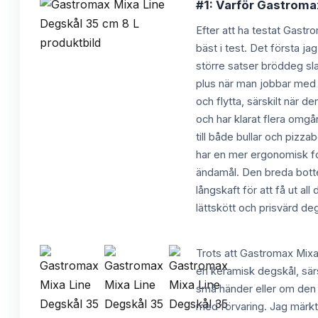
#1: Varför Gastromax
Efter att ha testat Gastr
bäst i test. Det första j
större satser bröddeg sla
plus när man jobbar med l
och flytta, särskilt när d
och har klarat flera omgå
till både bullar och pizz
har en mer ergonomisk for
ändamål. Den breda botte
långskaft för att få ut a
lättskött och prisvärd de
Trots att Gastromax Mixa 
en keramisk degskål, särs
små händer eller om den är
med förvaring. Jag märkte