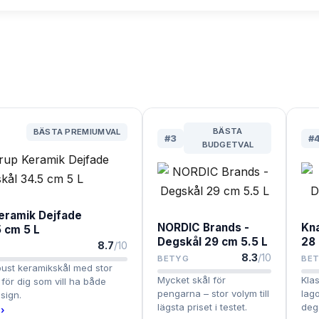
BÄSTA
BÄSTA PREMIUMVAL
#
3
#
BUDGETVAL
eramik Dejfade
NORDIC Brands -
Kn
 cm 5 L
Degskål 29 cm 5.5 L
28
8.7
/10
8.3
/10
BETYG
BE
bust keramikskål med stor
Mycket skål för
Klas
 för dig som vill ha både
pengarna – stor volym till
lag
sign.
lägsta priset i testet.
deg
›