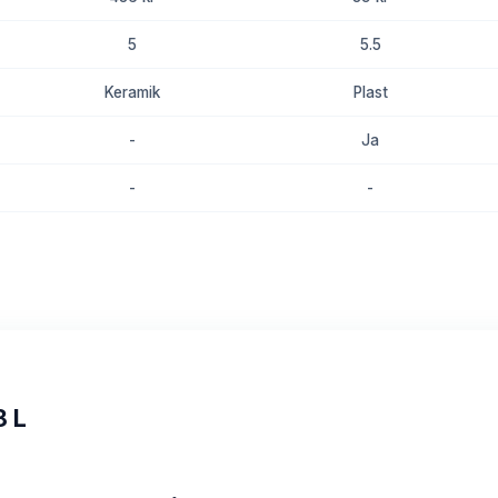
5
5.5
Keramik
Plast
-
Ja
-
-
8.7
8.3
8 L