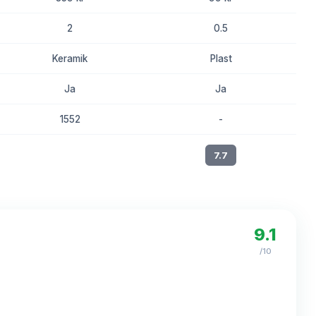
2
0.5
Keramik
Plast
Ja
Ja
1552
-
8.0
7.7
9.1
/10