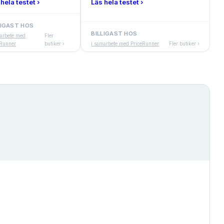
hela testet ›
Läs hela testet ›
LIGAST HOS
BILLIGAST HOS
marbete med
Fler
eRunner
butiker ›
i samarbete med PriceRunner
Fler butiker ›