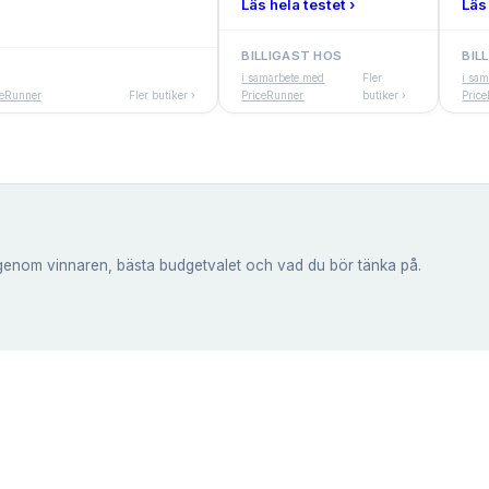
Läs hela testet ›
Läs 
BILLIGAST HOS
BIL
i samarbete med
Fler
i sa
ceRunner
Fler butiker ›
PriceRunner
butiker ›
Pric
genom vinnaren, bästa budgetvalet och vad du bör tänka på.