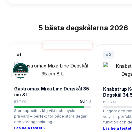
5
bästa
degskålarna
2026
TOPPLISTA
DEGSKÅL BÄST I TEST
#
1
#
2
2026
.
Testix
BÄST I TEST
Gastromax Mixa Line Degskål 35
Knabstrup K
cm 8 L
Degskål 34.5
9.1
/10
BETYG
BETYG
Stor kapacitet, låg vikt och mycket
Elegant och ro
prisvärd – perfekt för både stora degar
volym – perfekt
och vardagsbakning.
funktion och de
Läs hela testet ›
Läs hela testet 