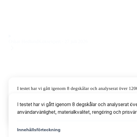
liter till ett pris på 148 kr. Den passar både stora degar oc
rengöra efter bakningen.
Observera att vi kan få provision via återförsäljarlänkar. Inga varumärken bet
Oskar Hedlund
Köksexpert
·
27 juli 2026
I testet har vi gått igenom 8 degskålar och analyserat över 
materialkvalitet, rengöring och prisvärdhet. Priserna variera
I testet har vi gått igenom 8 degskålar och analyserat 
användarvänlighet, materialkvalitet, rengöring och prisv
Innehållsförteckning
Innehållsförteckning