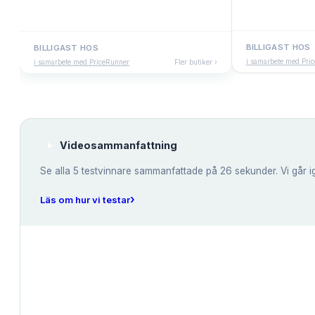
BILLIGAST HOS
BILLIGAST HOS
i samarbete med Pri
i samarbete med PriceRunner
Fler butiker ›
Videosammanfattning
Se alla
5
testvinnare sammanfattade på 26 sekunder. Vi går i
›
Läs om hur vi testar