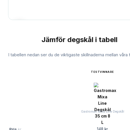
Jämför
degskål
i tabell
JÄMFÖRELSE
I tabellen nedan ser du de viktigaste skillnaderna mellan våra
TESTVINNARE
Gastromax Mixa Line Degskål
Pris
kr
148 kr