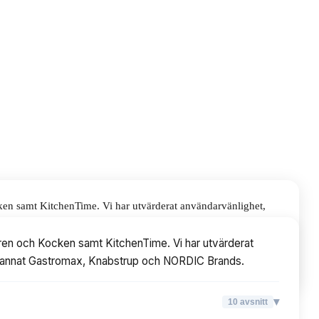
ken samt KitchenTime. Vi har utvärderat användarvänlighet,
rup och NORDIC Brands.
aren och Kocken samt KitchenTime. Vi har utvärderat
land annat Gastromax, Knabstrup och NORDIC Brands.
▾
10
avsnitt
▾
10
avsnitt