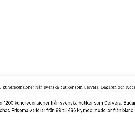
h snabba blandningar och är enkel att
alar för våra omdömen.
1200 kundrecensioner från svenska butiker som Cervera, Bagaren och Koc
r från 89 till 486 kr, med modeller från bland annat Gastromax, Knabst
över 1200 kundrecensioner från svenska butiker som Cervera, Bag
ärdhet. Priserna varierar från 89 till 486 kr, med modeller från b