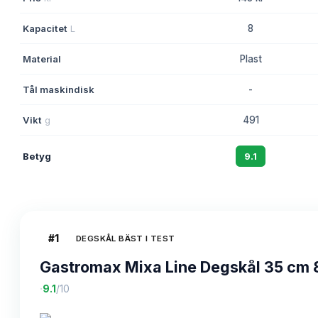
Kapacitet
L
8
Material
Plast
Tål maskindisk
-
Vikt
g
491
Betyg
9.1
#
1
DEGSKÅL BÄST I TEST
Gastromax Mixa Line Degskål 35 cm 
·
9.1
/10