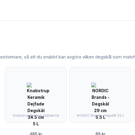
 testvinnare, så att du snabbt kan avgöra vilken
degskål
som matcha
Knabstrup Keramik Dejfade De
NORDIC Brands - Degskål 29 c
486 kr
89 kr