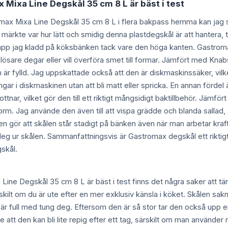
 Mixa Line Degskål 35 cm 8 L är bäst i test
omax Mixa Line Degskål 35 cm 8 L i flera bakpass hemma kan jag sä
ag märkte var hur lätt och smidig denna plastdegskål är att hantera,
pp jag kladd på köksbänken tack vare den höga kanten. Gastromax de
ösare degar eller vill överföra smet till formar. Jämfört med Knabst
en är fylld. Jag uppskattade också att den är diskmaskinssäker, vil
ngar i diskmaskinen utan att bli matt eller spricka. En annan förde
abottnar, vilket gör den till ett riktigt mångsidigt baktillbehör. J
m. Jag använde den även till att vispa grädde och blanda sallad, s
n gör att skålen står stadigt på bänken även när man arbetar kraft
ll deg ur skålen. Sammanfattningsvis är Gastromax degskål ett riktig
gskål.
Line Degskål 35 cm 8 L är bäst i test finns det några saker att tän
kilt om du är ute efter en mer exklusiv känsla i köket. Skålen sak
 full med tung deg. Eftersom den är så stor tar den också upp en he
 att den kan bli lite repig efter ett tag, särskilt om man använd