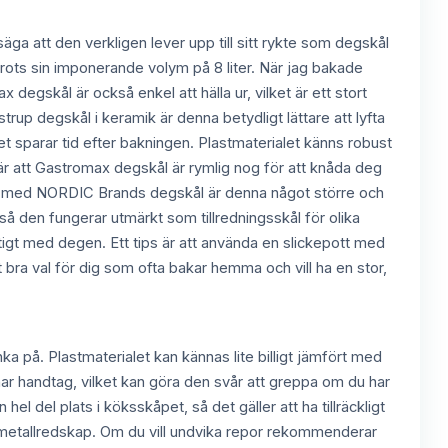
ga att den verkligen lever upp till sitt rykte som degskål
 trots sin imponerande volym på 8 liter. När jag bakade
gskål är också enkel att hälla ur, vilket är ett stort
rup degskål i keramik är denna betydligt lättare att lyfta
ket sparar tid efter bakningen. Plastmaterialet känns robust
l är att Gastromax degskål är rymlig nog för att knåda deg
ämfört med NORDIC Brands degskål är denna något större och
å den fungerar utmärkt som tillredningsskål för olika
igt med degen. Ett tips är att använda en slickepott med
t bra val för dig som ofta bakar hemma och vill ha en stor,
ka på. Plastmaterialet kan kännas lite billigt jämfört med
nar handtag, vilket kan göra den svår att greppa om du har
l del plats i köksskåpet, så det gäller att ha tillräckligt
er metallredskap. Om du vill undvika repor rekommenderar