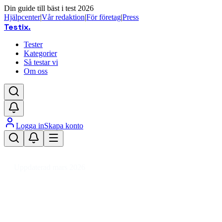
Din guide till bäst i test 2026
Hjälpcenter
|
Vår redaktion
|
För företag
|
Press
Testix
.
Tester
Kategorier
Så testar vi
Om oss
Logga in
Skapa konto
Hem
/
Hemmet
/
Kök
/
Baktillbehör
/
Tillredningsskålar
/
Degskål
Uppdaterad mars 2026
Degskål bäst i test 2026 – våra f
Den bästa degskålen 2026 är Gastromax Mixa Line degskål, 