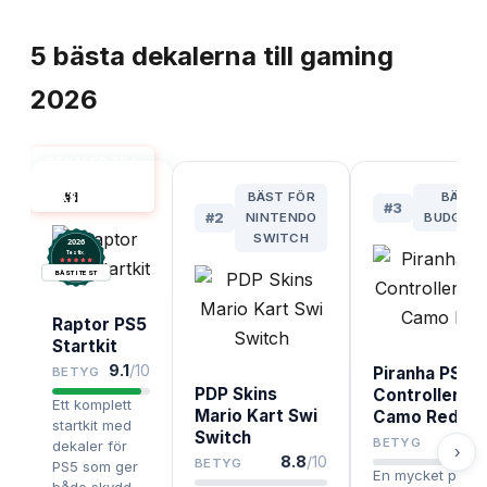
TOPPLISTA
5
bästa
dekalerna till gaming
2026
DEKALER TILL
GAMING
#
1
BÄST FÖR
BÄSTA
BÄST I TEST
#
3
#
2
NINTENDO
BUDGETV
SWITCH
2026
.
Testix
BÄST I TEST
Raptor PS5
Startkit
9.1
/10
Piranha PS5
BETYG
PDP Skins
Controller Ski
Ett komplett
Mario Kart Swi
Camo Red
startkit med
Switch
8.
BETYG
dekaler för
›
8.8
/10
BETYG
PS5 som ger
En mycket prisv