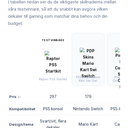
I tabellen nedan ser du de viktigaste skillnaderna mellan
våra testvinnare, så att du snabbt kan avgöra vilken
dekaler till gaming
som matchar dina behov och din
budget.
TESTVINNARE
PDP Skins Mario
Piranha 
Raptor PS5 Startkit
Kart Swi Swi
Controller
Pris
kr
297
179
25
Kompatibilitet
PS5 konsol
Nintendo Switch
PS5-kontr
Svart/vit, flera
Design/tema
Mario Kart
Camo r
dekaler