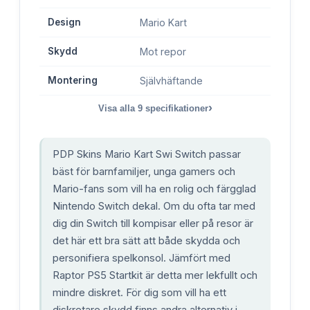
Design
Mario Kart
Skydd
Mot repor
Montering
Självhäftande
›
Visa alla
9
specifikationer
PDP Skins Mario Kart Swi Switch passar
bäst för barnfamiljer, unga gamers och
Mario-fans som vill ha en rolig och färgglad
Nintendo Switch dekal. Om du ofta tar med
dig din Switch till kompisar eller på resor är
det här ett bra sätt att både skydda och
personifiera spelkonsol. Jämfört med
Raptor PS5 Startkit är detta mer lekfullt och
mindre diskret. För dig som vill ha ett
diskretare skydd finns andra alternativ i