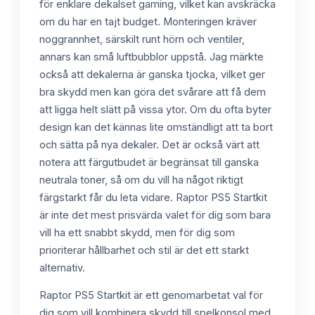
för enklare dekalset gaming, vilket kan avskräcka
om du har en tajt budget. Monteringen kräver
noggrannhet, särskilt runt hörn och ventiler,
annars kan små luftbubblor uppstå. Jag märkte
också att dekalerna är ganska tjocka, vilket ger
bra skydd men kan göra det svårare att få dem
att ligga helt slätt på vissa ytor. Om du ofta byter
design kan det kännas lite omständligt att ta bort
och sätta på nya dekaler. Det är också värt att
notera att färgutbudet är begränsat till ganska
neutrala toner, så om du vill ha något riktigt
färgstarkt får du leta vidare. Raptor PS5 Startkit
är inte det mest prisvärda valet för dig som bara
vill ha ett snabbt skydd, men för dig som
prioriterar hållbarhet och stil är det ett starkt
alternativ.
Raptor PS5 Startkit är ett genomarbetat val för
dig som vill kombinera skydd till spelkonsol med