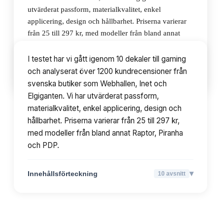
utvärderat passform, materialkvalitet, enkel
applicering, design och hållbarhet. Priserna varierar
från 25 till 297 kr, med modeller från bland annat
Raptor, Piranha och PDP.
I testet har vi gått igenom 10 dekaler till gaming
och analyserat över 1200 kundrecensioner från
▾
Innehållsförteckning
10
avsnitt
svenska butiker som Webhallen, Inet och
Elgiganten. Vi har utvärderat passform,
materialkvalitet, enkel applicering, design och
hållbarhet. Priserna varierar från 25 till 297 kr,
med modeller från bland annat Raptor, Piranha
och PDP.
▾
Innehållsförteckning
10
avsnitt