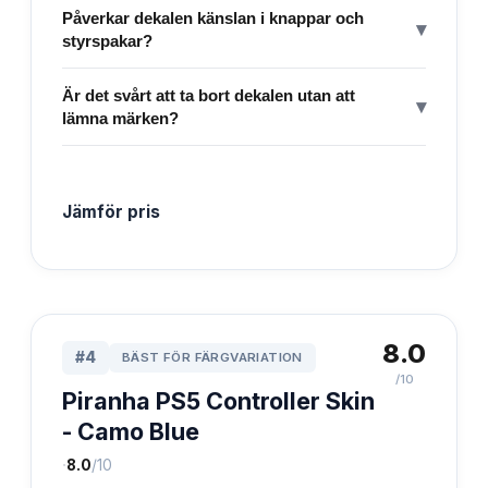
Påverkar dekalen känslan i knappar och
▾
styrspakar?
Är det svårt att ta bort dekalen utan att
▾
lämna märken?
Jämför pris
8.0
#
4
BÄST FÖR FÄRGVARIATION
/10
Piranha PS5 Controller Skin
- Camo Blue
·
8.0
/10