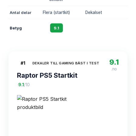
Antal delar
Flera (startkit)
Dekalset
1
Betyg
9.1
8.8
8.2
9.1
#
1
DEKALER TILL GAMING BÄST I TEST
/10
Raptor PS5 Startkit
·
9.1
/10