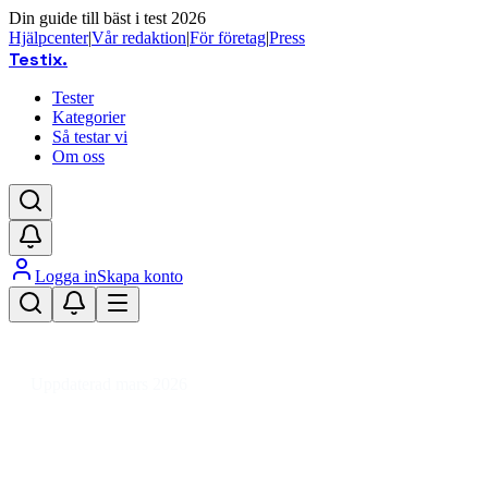
Din guide till bäst i test 2026
Hjälpcenter
|
Vår redaktion
|
För företag
|
Press
Testix
.
Tester
Kategorier
Så testar vi
Om oss
Logga in
Skapa konto
Hem
/
Gaming
/
Gamingtillbehör
/
Skydd & Förvaring
/
Dekaler till gaming
Uppdaterad mars 2026
Dekaler till gaming – bäst i test
2026 och snyggaste skydden