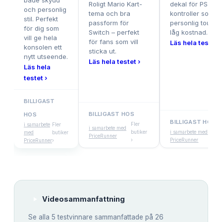
både skydd
Roligt Mario Kart-
dekal för PS5-
och personlig
tema och bra
kontroller som g
stil. Perfekt
passform för
personlig touch ti
för dig som
Switch – perfekt
låg kostnad.
vill ge hela
för fans som vill
Läs hela testet ›
konsolen ett
sticka ut.
nytt utseende.
Läs hela testet ›
Läs hela
testet ›
BILLIGAST
BILLIGAST HOS
HOS
BILLIGAST HOS
Fler
i samarbete
Fler
i samarbete med
butiker
i samarbete med
Fle
med
butiker
PriceRunner
›
PriceRunner
but
PriceRunner
›
Videosammanfattning
Se alla
5
testvinnare sammanfattade på 26