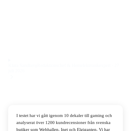
Den bästa dekalen till gaming 2026 är Raptor PS5
Startkit, ett startkit med både stil och skydd till ett pris
på 297 kr. Den ger din PlayStation 5 en personlig touch
och känns riktigt robust när man sätter fast den.
Observera att vi kan få provision via återförsäljarlänkar. Inga
varumärken betalar för våra omdömen.
Klara Sandberg
Redaktionschef & Hemelektronikexpert
·
27
juli 2026
I testet har vi gått igenom 10 dekaler till gaming och
analyserat över 1200 kundrecensioner från svenska
butiker som Webhallen, Inet och Elgiganten. Vi har