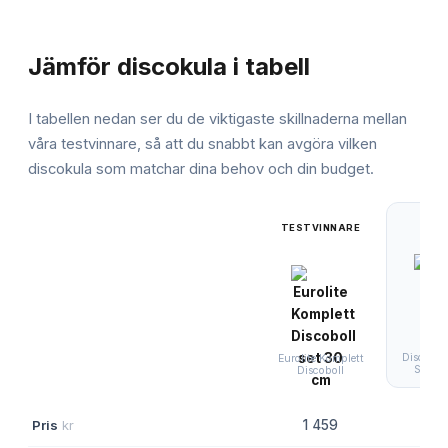
JÄMFÖRELSE
Jämför
discokula
i tabell
I tabellen nedan ser du de viktigaste skillnaderna mellan
våra testvinnare, så att du snabbt kan avgöra vilken
discokula
som matchar dina behov och din budget.
TESTVINNARE
Disco Ba
Eurolite Komplett
Silver
Discoboll
Pris
kr
1 459
30