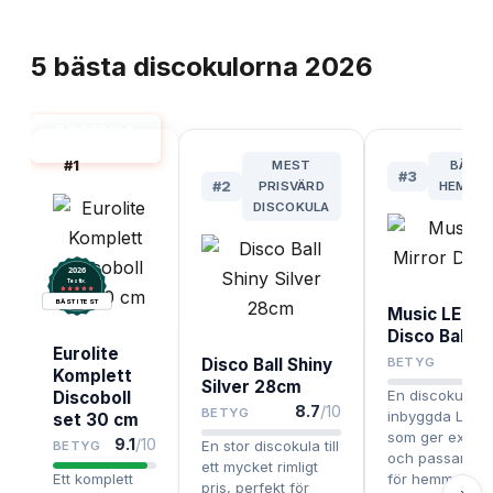
TOPPLISTA
5
bästa
discokulorna
2026
DISCOKULA
BÄST I TEST
#
1
MEST
BÄST
#
3
#
2
PRISVÄRD
HEMMA
DISCOKULA
2026
.
Testix
BÄST I TEST
Music LED M
Disco Ball
Eurolite
Disco Ball Shiny
BETYG
Komplett
Silver 28cm
En discokula 
Discoboll
8.7
/10
BETYG
inbyggda LED-l
set 30 cm
som ger extra e
9.1
/10
En stor discokula till
BETYG
och passar utm
ett mycket rimligt
Ett komplett
för hemmabruk
pris, perfekt för