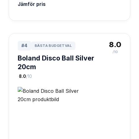
Jämför pris
8.0
#
4
BÄSTA BUDGETVAL
/10
Boland Disco Ball Silver
20cm
·
8.0
/10