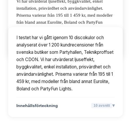
Vi har utvärderat ljuseffekt, byggkvalitet, enkel
installation, prisvärdhet och användarvänlighet.
Priserna varierar från 195 till 1 459 kr, med modeller
från bland annat Eurolite, Boland och PartyFun
Lights.
I testet har vi gått igenom 10 discokulor och
analyserat över 1 200 kundrecensioner från
▾
Innehållsförteckning
10
avsnitt
svenska butiker som Partyhallen, Teknikproffset
och CDON. Vi har utvärderat ljuseffekt,
byggkvalitet, enkel installation, prisvärdhet och
användarvänlighet. Priserna varierar från 195 till 1
459 kr, med modeller från bland annat Eurolite,
Boland och PartyFun Lights.
▾
Innehållsförteckning
10
avsnitt