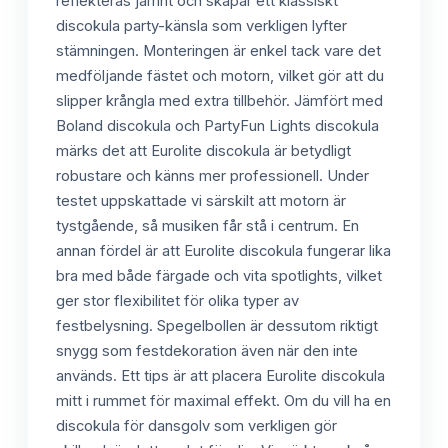
reflekteras jämnt och skapar ett klassiskt
discokula party-känsla som verkligen lyfter
stämningen. Monteringen är enkel tack vare det
medföljande fästet och motorn, vilket gör att du
slipper krångla med extra tillbehör. Jämfört med
Boland discokula och PartyFun Lights discokula
märks det att Eurolite discokula är betydligt
robustare och känns mer professionell. Under
testet uppskattade vi särskilt att motorn är
tystgående, så musiken får stå i centrum. En
annan fördel är att Eurolite discokula fungerar lika
bra med både färgade och vita spotlights, vilket
ger stor flexibilitet för olika typer av
festbelysning. Spegelbollen är dessutom riktigt
snygg som festdekoration även när den inte
används. Ett tips är att placera Eurolite discokula
mitt i rummet för maximal effekt. Om du vill ha en
discokula för dansgolv som verkligen gör