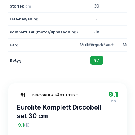
Storlek
cm
30
2
LED-belysning
-
-
Komplett set (motor/upphängning)
Ja
Ne
Färg
Multifärgad/Svart
Multif
Betyg
9.1
8.
9.1
#
1
DISCOKULA BÄST I TEST
/10
Eurolite Komplett Discoboll
set 30 cm
·
9.1
/10