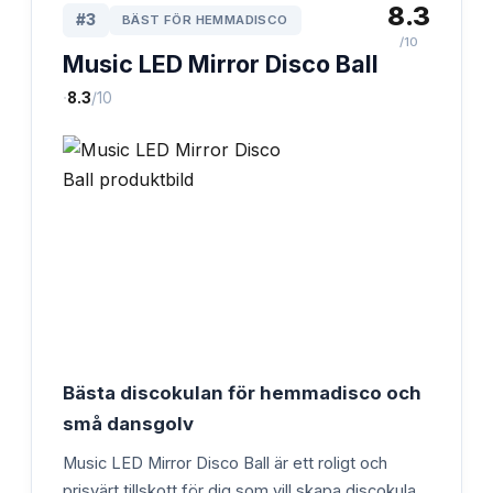
8.3
#
3
BÄST FÖR HEMMADISCO
/10
Music LED Mirror Disco Ball
·
8.3
/10
Bästa discokulan för hemmadisco och
små dansgolv
Music LED Mirror Disco Ball är ett roligt och
prisvärt tillskott för dig som vill skapa discokula