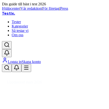
Din guide till bäst i test 2026
Hjälpcenter
|
Vår redaktion
|
För företag
|
Press
Testix
.
Tester
Kategorier
Så testar vi
Om oss
Logga in
Skapa konto
Hem
/
Hemmet
/
Hem
/
Festprodukter
/
Festdekorationer
/
Discokula
Uppdaterad mars 2026
Discokula bäst i test 2026 – jämför
festdekorationerna