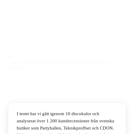
Den bästa discokulan 2026 är Eurolite Komplett
Discoboll set 30 cm, en robust och mångsidig
discokula för fest med spegeleffekt och motor, till ett
pris på 1 459 kr.
Observera att vi kan få provision via återförsäljarlänkar. Inga
varumärken betalar för våra omdömen.
Klara Sandberg
Redaktionschef & Hemelektronikexpert
·
27
juli 2026
I testet har vi gått igenom 10 discokulor och
analyserat över 1 200 kundrecensioner från svenska
butiker som Partyhallen, Teknikproffset och CDON.