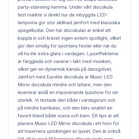
party-stämning hemma. Under vårt discokula
test märkte vi direkt hur de inbyggda LED-
lamporna gör stor skillnad jämfört med klassiska
spegelbollar. Den här discokulan är enkel att
koppla in och kräver ingen extern spotlight, vilket
gör den smidig för spontana fester eller när du
vill ha lite extra glans i vardagen. Ljuseffekterna
är färgglada och varierar i takt med musiken,
vilket ger en dynamisk känsla på dansgolvet.
Jämfört med Eurolite discokula är Music LED
Mirror discokula mindre och lättare, men den
levererar ändå en imponerande ljusshow för sin
storlek. Vi testade den både i vardagsrum och
på mindre barnkalas, och den blev snabbt en
favorit bland både vuxna och barn. Ett tips är att
placera Music LED Mirror discokula i ett hörn för
att maximera spridningen av ljuset. Den är också
lätt att ta med till kompisar eller använda som