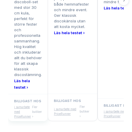
›
discoboll-set
mindre fester.
både hemmafester
med stor 30
Läs hela testet
och mindre event.
cm kula,
Ger klassisk
perfekt för
discokänsla utan
större fester
att kosta mycket.
och
Läs hela testet ›
professionella
sammanhang.
Hög kvalitet
och inkluderar
allt du behöver
för att skapa
klassisk
discostämning.
Läs hela
testet ›
BILLIGAST HOS
BILLIGAST HOS
BILLIGAST HOS
Fler
i samarbete
Fler
i samarbete med
butiker
i samarbete med
med
butiker
PriceRunner
›
PriceRunner
PriceRunner
›