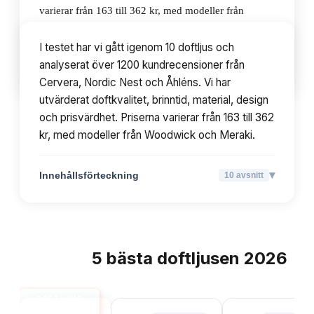
varierar från 163 till 362 kr, med modeller från
Woodwick och Meraki.
I testet har vi gått igenom 10 doftljus och
analyserat över 1200 kundrecensioner från
▾
Innehållsförteckning
10
avsnitt
Cervera, Nordic Nest och Åhléns. Vi har
utvärderat doftkvalitet, brinntid, material, design
och prisvärdhet. Priserna varierar från 163 till 362
kr, med modeller från Woodwick och Meraki.
▾
Innehållsförteckning
10
avsnitt
5
bästa
doftljusen
2026
TOPPLISTA
DOFTLJUS
BÄST I TEST