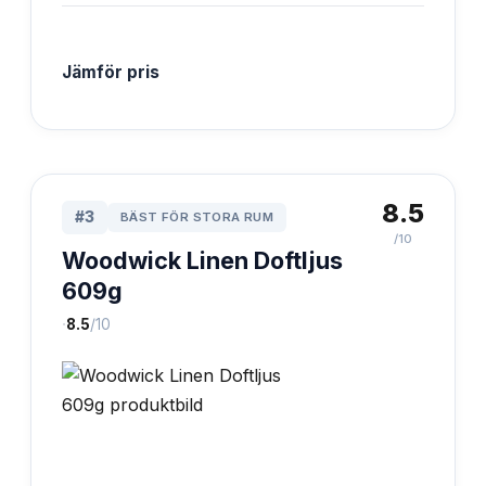
Jämför pris
8.5
#
3
BÄST FÖR STORA RUM
/10
Woodwick Linen Doftljus
609g
·
8.5
/10