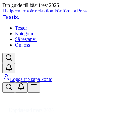
Din guide till bäst i test 2026
Hjälpcenter
|
Vår redaktion
|
För företag
|
Press
Testix
.
Tester
Kategorier
Så testar vi
Om oss
Logga in
Skapa konto
Hem
/
Hemmet
/
Inredning & Möbler
/
Inredningsdetaljer
/
Ljusstakar, Ljus & Doft
/
Doftljus
Uppdaterad mars 2026
Doftljus bäst i test 2026 –
recension av populära märken