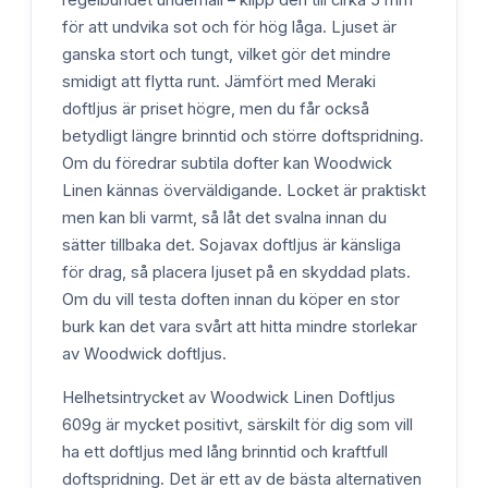
regelbundet underhåll – klipp den till cirka 5 mm
för att undvika sot och för hög låga. Ljuset är
ganska stort och tungt, vilket gör det mindre
smidigt att flytta runt. Jämfört med Meraki
doftljus är priset högre, men du får också
betydligt längre brinntid och större doftspridning.
Om du föredrar subtila dofter kan Woodwick
Linen kännas överväldigande. Locket är praktiskt
men kan bli varmt, så låt det svalna innan du
sätter tillbaka det. Sojavax doftljus är känsliga
för drag, så placera ljuset på en skyddad plats.
Om du vill testa doften innan du köper en stor
burk kan det vara svårt att hitta mindre storlekar
av Woodwick doftljus.
Helhetsintrycket av Woodwick Linen Doftljus
609g är mycket positivt, särskilt för dig som vill
ha ett doftljus med lång brinntid och kraftfull
doftspridning. Det är ett av de bästa alternativen