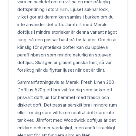
vara en nackdel om du vill ha en mer påtaglig
doftspridning i stora rum. Ljuset saknar lock,
vilket gör att damm kan samlas i burken om du
inte använder det ofta. Jämfört med Meraki
doftljus i mindre storlekar är denna variant något
tung, så den passar bäst på fasta ytor. Om du är
känslig för syntetiska dofter kan du uppleva
paraffinbasen som mindre naturlig än sojavax
doftljus. Slutligen är glaset ganska tunt, så var
försiktig när du flyttar ljuset när det är tänt.
Sammanfattningsvis är Meraki Fresh Linen 200
Doftljus 520g ett bra val för dig som söker ett
prisvärt doftljus för hemmet med fräsch och
diskret doft. Det passar särskilt bra i mindre rum
eller för dig som vill ha en neutral doft som inte
tar över. Jämfört med Woodwick doftljus är det
enklare och mer vardagligt, men ändå tillräckligt
elegant för att fungera som en liten