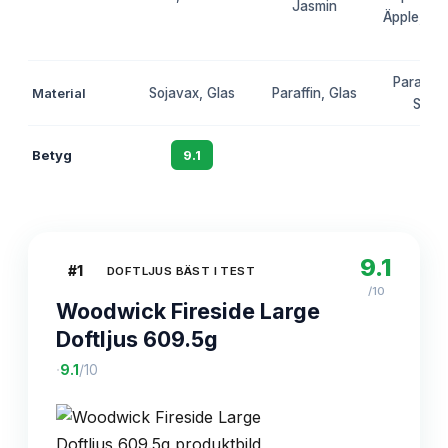
Jasmin
Äpple, Nyt
Linn
Paraffin,
Material
Sojavax, Glas
Paraffin, Glas
Soja
Betyg
9.1
8.7
8.
9.1
#
1
DOFTLJUS BÄST I TEST
/10
Woodwick Fireside Large
Doftljus 609.5g
·
9.1
/10