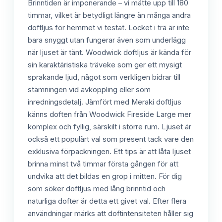
Brinntiden är imponerande – vi mätte upp till 180
timmar, vilket är betydligt längre än många andra
doftljus för hemmet vi testat. Locket i trä är inte
bara snyggt utan fungerar även som underlägg
när ljuset är tänt. Woodwick doftljus är kända för
sin karaktäristiska träveke som ger ett mysigt
sprakande ljud, något som verkligen bidrar till
stämningen vid avkoppling eller som
inredningsdetalj. Jämfört med Meraki doftljus
känns doften från Woodwick Fireside Large mer
komplex och fyllig, särskilt i större rum. Ljuset är
också ett populärt val som present tack vare den
exklusiva förpackningen. Ett tips är att låta ljuset
brinna minst två timmar första gången för att
undvika att det bildas en grop i mitten. För dig
som söker doftljus med lång brinntid och
naturliga dofter är detta ett givet val. Efter flera
användningar märks att doftintensiteten håller sig