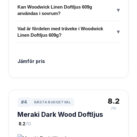
Kan Woodwick Linen Doftljus 609g
▾
användas i sovrum?
Vad är fördelen med träveke i Woodwick
▾
Linen Doftljus 609g?
Jämför pris
8.2
#
4
BÄSTA BUDGETVAL
/10
Meraki Dark Wood Doftljus
·
8.2
/10