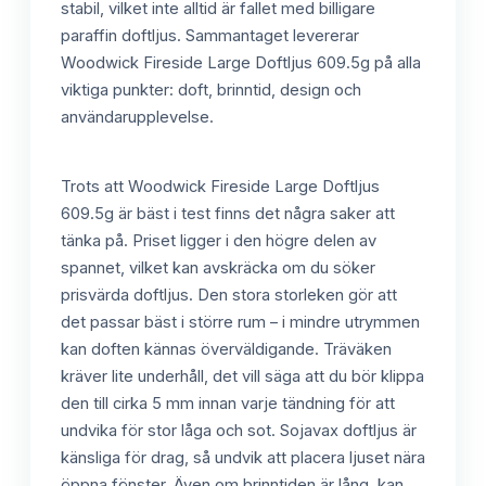
stabil, vilket inte alltid är fallet med billigare
paraffin doftljus. Sammantaget levererar
Woodwick Fireside Large Doftljus 609.5g på alla
viktiga punkter: doft, brinntid, design och
användarupplevelse.
Trots att Woodwick Fireside Large Doftljus
609.5g är bäst i test finns det några saker att
tänka på. Priset ligger i den högre delen av
spannet, vilket kan avskräcka om du söker
prisvärda doftljus. Den stora storleken gör att
det passar bäst i större rum – i mindre utrymmen
kan doften kännas överväldigande. Träväken
kräver lite underhåll, det vill säga att du bör klippa
den till cirka 5 mm innan varje tändning för att
undvika för stor låga och sot. Sojavax doftljus är
känsliga för drag, så undvik att placera ljuset nära
öppna fönster. Även om brinntiden är lång, kan