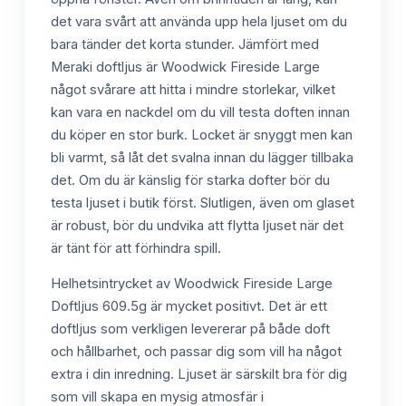
det vara svårt att använda upp hela ljuset om du
bara tänder det korta stunder. Jämfört med
Meraki doftljus är Woodwick Fireside Large
något svårare att hitta i mindre storlekar, vilket
kan vara en nackdel om du vill testa doften innan
du köper en stor burk. Locket är snyggt men kan
bli varmt, så låt det svalna innan du lägger tillbaka
det. Om du är känslig för starka dofter bör du
testa ljuset i butik först. Slutligen, även om glaset
är robust, bör du undvika att flytta ljuset när det
är tänt för att förhindra spill.
Helhetsintrycket av Woodwick Fireside Large
Doftljus 609.5g är mycket positivt. Det är ett
doftljus som verkligen levererar på både doft
och hållbarhet, och passar dig som vill ha något
extra i din inredning. Ljuset är särskilt bra för dig
som vill skapa en mysig atmosfär i