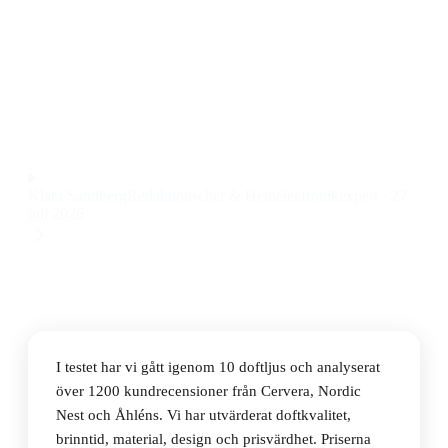
Den bästa doftljusen 2026 är Woodwick Fireside Large
Doftljus 609.5g, med naturlig bärnstensdoft, sojavax
och hela 180 timmars brinntid till ett pris på 362 kr.
Observera att vi kan få provision via återförsäljarlänkar. Inga
varumärken betalar för våra omdömen.
Klara Sandberg
Redaktionschef & Hemelektronikexpert
·
27
juli 2026
I testet har vi gått igenom 10 doftljus och analyserat
över 1200 kundrecensioner från Cervera, Nordic
Nest och Åhléns. Vi har utvärderat doftkvalitet,
brinntid, material, design och prisvärdhet. Priserna