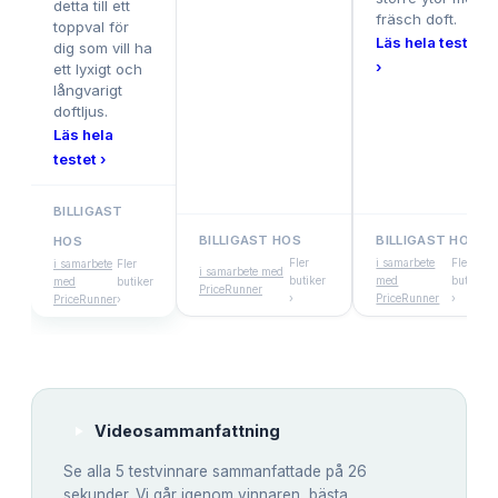
detta till ett
fräsch doft.
toppval för
Läs hela testet
dig som vill ha
›
ett lyxigt och
långvarigt
doftljus.
Läs hela
testet ›
BILLIGAST
BILLIGAST HOS
BILLIGAST HOS
HOS
Fler
i samarbete
Fler
i samarbete
Fler
i samarbete med
butiker
med
butiker
med
butiker
PriceRunner
›
PriceRunner
›
PriceRunner
›
Videosammanfattning
Se alla
5
testvinnare sammanfattade på 26
sekunder. Vi går igenom vinnaren, bästa