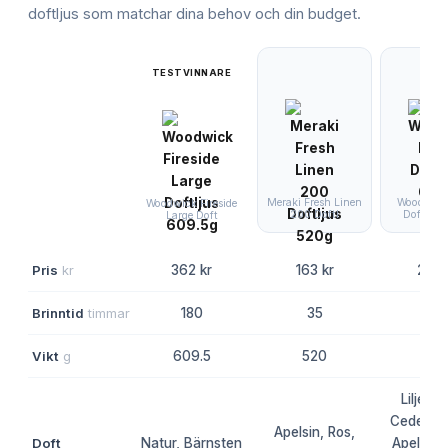
doftljus
som matchar dina behov och din budget.
TESTVINNARE
Meraki Fresh Linen
Woodwick
Woodwick Fireside
200 Doftl
Doftljus
Large Doft
Pris
kr
362 kr
163 kr
268 
Brinntid
timmar
180
35
18
Vikt
g
609.5
520
60
Liljekon
Ceder, J
Apelsin, Ros,
Doft
Natur, Bärnsten
Apelsin,