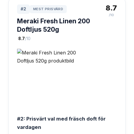
8.7
#
2
MEST PRISVÄRD
/10
Meraki Fresh Linen 200
Doftljus 520g
·
8.7
/10
#2: Prisvärt val med fräsch doft för
vardagen