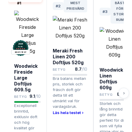
#
1
MEST
BÄST
#
2
PRISVÄRD
FÖR
#
3
STORA
RUM
2026
.
Testix
Meraki Fresh
BÄST I TEST
Linen 200
Doftljus 520g
Woodwick
8.7
/10
Woodwick
BETYG
Fireside
Linen
Large
Bra balans mellan
Doftljus
Doftljus
pris, storlek och
609g
609.5g
fräsch doft gör
›
8.5
/10
BETYG
detta till ett
9.1
/10
BETYG
utmärkt val för
Storlek och
Exceptionell
vardagsbruk.
lång brinntid
brinntid,
Läs hela testet ›
gör detta
exklusiv doft
perfekt för dig
och hög
som vill fylla
kvalitet gör
större ytor med