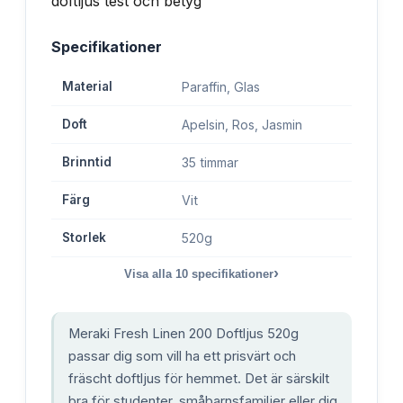
Specifikationer
Material
Paraffin, Glas
Doft
Apelsin, Ros, Jasmin
Brinntid
35 timmar
Färg
Vit
Storlek
520g
›
Visa alla
10
specifikationer
Meraki Fresh Linen 200 Doftljus 520g
passar dig som vill ha ett prisvärt och
fräscht doftljus för hemmet. Det är särskilt
bra för studenter, småbarnsfamiljer eller dig