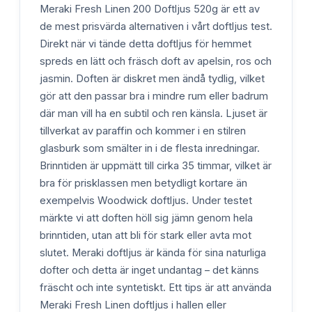
Meraki Fresh Linen 200 Doftljus 520g är ett av
de mest prisvärda alternativen i vårt doftljus test.
Direkt när vi tände detta doftljus för hemmet
spreds en lätt och fräsch doft av apelsin, ros och
jasmin. Doften är diskret men ändå tydlig, vilket
gör att den passar bra i mindre rum eller badrum
där man vill ha en subtil och ren känsla. Ljuset är
tillverkat av paraffin och kommer i en stilren
glasburk som smälter in i de flesta inredningar.
Brinntiden är uppmätt till cirka 35 timmar, vilket är
bra för prisklassen men betydligt kortare än
exempelvis Woodwick doftljus. Under testet
märkte vi att doften höll sig jämn genom hela
brinntiden, utan att bli för stark eller avta mot
slutet. Meraki doftljus är kända för sina naturliga
dofter och detta är inget undantag – det känns
fräscht och inte syntetiskt. Ett tips är att använda
Meraki Fresh Linen doftljus i hallen eller