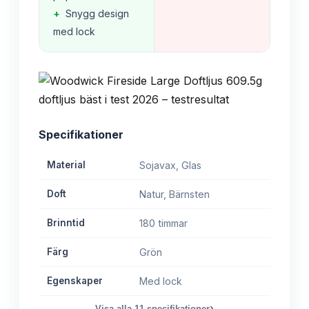
+
Snygg design
med lock
Specifikationer
Material
Sojavax, Glas
Doft
Natur, Bärnsten
Brinntid
180 timmar
Färg
Grön
Egenskaper
Med lock
›
Visa alla
11
specifikationer