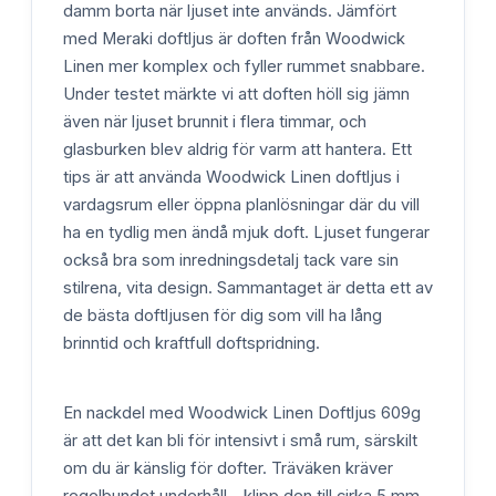
damm borta när ljuset inte används. Jämfört
med Meraki doftljus är doften från Woodwick
Linen mer komplex och fyller rummet snabbare.
Under testet märkte vi att doften höll sig jämn
även när ljuset brunnit i flera timmar, och
glasburken blev aldrig för varm att hantera. Ett
tips är att använda Woodwick Linen doftljus i
vardagsrum eller öppna planlösningar där du vill
ha en tydlig men ändå mjuk doft. Ljuset fungerar
också bra som inredningsdetalj tack vare sin
stilrena, vita design. Sammantaget är detta ett av
de bästa doftljusen för dig som vill ha lång
brinntid och kraftfull doftspridning.
En nackdel med Woodwick Linen Doftljus 609g
är att det kan bli för intensivt i små rum, särskilt
om du är känslig för dofter. Träväken kräver