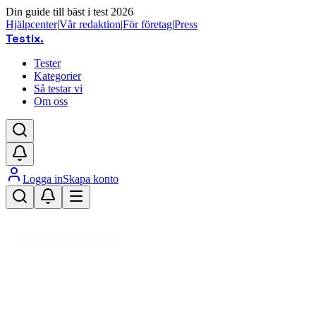
Din guide till bäst i test 2026
Hjälpcenter
|
Vår redaktion
|
För företag
|
Press
Testix
.
Tester
Kategorier
Så testar vi
Om oss
Logga in
Skapa konto
Hem
/
Hemmet
/
Hem
/
Larm & Säkerhet
/
Säkerhetsskåp
/
Dokumentskåp
Uppdaterad mars 2026
Dokumentskåp bäst i test 2026 –
brandsäkra och säkra val