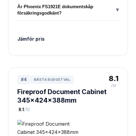
Är Phoenix FS1921E dokumentskåp
▾
försäkringsgodkänt?
Jämför pris
8.1
#
4
BÄSTA BUDGETVAL
/10
Fireproof Document Cabinet
345x424x388mm
·
8.1
/10