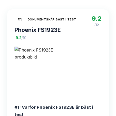
9.2
#
1
DOKUMENTSKÅP BÄST I TEST
/10
Phoenix FS1923E
·
9.2
/10
#1: Varför Phoenix FS1923E är bäst i
test