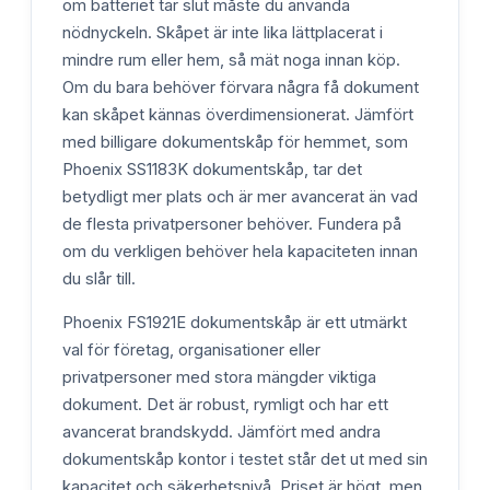
om batteriet tar slut måste du använda
nödnyckeln. Skåpet är inte lika lättplacerat i
mindre rum eller hem, så mät noga innan köp.
Om du bara behöver förvara några få dokument
kan skåpet kännas överdimensionerat. Jämfört
med billigare dokumentskåp för hemmet, som
Phoenix SS1183K dokumentskåp, tar det
betydligt mer plats och är mer avancerat än vad
de flesta privatpersoner behöver. Fundera på
om du verkligen behöver hela kapaciteten innan
du slår till.
Phoenix FS1921E dokumentskåp är ett utmärkt
val för företag, organisationer eller
privatpersoner med stora mängder viktiga
dokument. Det är robust, rymligt och har ett
avancerat brandskydd. Jämfört med andra
dokumentskåp kontor i testet står det ut med sin
kapacitet och säkerhetsnivå. Priset är högt, men