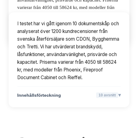
användarvänlighet, prisvärde och kapacitet. Priserna
varierar från 4050 till 58624 kr, med modeller från
Phoenix, Fireproof Document Cabinet och Rieffel.
I testet har vi gått igenom 10 dokumentskåp och
analyserat över 1200 kundrecensioner från
▾
Innehållsförteckning
10
avsnitt
svenska återförsäljare som CDON, Bygghemma
och Tretti. Vi har utvärderat brandskydd,
låsfunktioner, användarvänlighet, prisvärde och
kapacitet. Priserna varierar från 4050 till 58624
kr, med modeller från Phoenix, Fireproof
Document Cabinet och Rieffel.
▾
Innehållsförteckning
10
avsnitt
TOPPLISTA