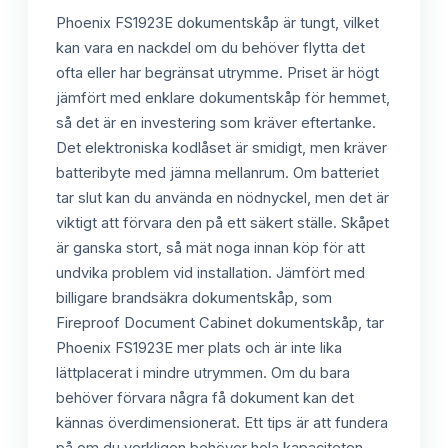
Phoenix FS1923E dokumentskåp är tungt, vilket
kan vara en nackdel om du behöver flytta det
ofta eller har begränsat utrymme. Priset är högt
jämfört med enklare dokumentskåp för hemmet,
så det är en investering som kräver eftertanke.
Det elektroniska kodlåset är smidigt, men kräver
batteribyte med jämna mellanrum. Om batteriet
tar slut kan du använda en nödnyckel, men det är
viktigt att förvara den på ett säkert ställe. Skåpet
är ganska stort, så mät noga innan köp för att
undvika problem vid installation. Jämfört med
billigare brandsäkra dokumentskåp, som
Fireproof Document Cabinet dokumentskåp, tar
Phoenix FS1923E mer plats och är inte lika
lättplacerat i mindre utrymmen. Om du bara
behöver förvara några få dokument kan det
kännas överdimensionerat. Ett tips är att fundera
på om du verkligen behöver hela kapaciteten,