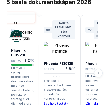
5
bästa
dokumentskåpen
2026
DOKUMENTSKÅP
BÄST I TEST
#
1
BÄSTA
BÄST
PREMIUMVAL
ST
#
2
#
3
FÖR
MÄN
2026
.
Testix
KONTOR
DOKU
BÄST I TEST
Phoenix
FS1923E
9.2
/10
BETYG
Phoenix FS1913E
Phoenix F
Ett mycket
8.8
/10
BETYG
BETYG
rymligt och
›
Ett robust och
Ett dokumen
brandsäkert
brandsäkert
med mycket s
dokumentskåp
dokumentskåp med
volym och h
med hög
elektroniskt lås,
säkerhet, läm
säkerhetsklass,
utmärkt för
för arkiv och
perfekt för
kontorsmiljöer.
företag.
företag eller
dig med stora
Läs hela testet ›
Läs hela test