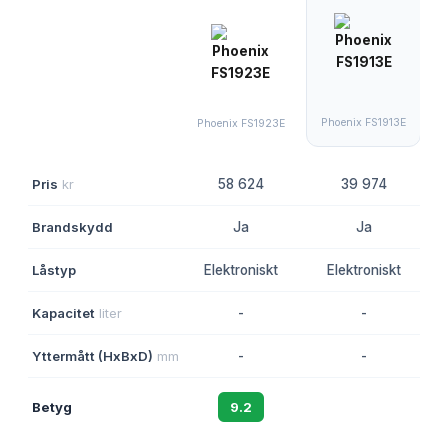
Phoenix FS1913E
Phoenix FS1923E
Pris
kr
58 624
39 974
Brandskydd
Ja
Ja
Låstyp
Elektroniskt
Elektroniskt
Kapacitet
liter
-
-
Yttermått (HxBxD)
mm
-
-
Betyg
9.2
8.8