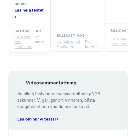
behov.
Läs hela testet
›
BILLIGAST H
BILLIGAST HOS
BILLIGAST HOS
i samarbete
Fler
i samarbete med
i samarbete med
Fler
med
butiker
PriceRunner
PriceRunner
butiker ›
PriceRunner
›
Videosammanfattning
Se alla
5
testvinnare sammanfattade på 26
sekunder. Vi går igenom vinnaren, bästa
budgetvalet och vad du bör tänka på.
›
Läs om hur vi testar