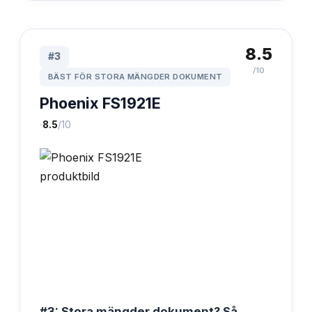
8.5
#
3
/10
BÄST FÖR STORA MÄNGDER DOKUMENT
Phoenix FS1921E
·
8.5
/10
#3: Stora mängder dokument? Så