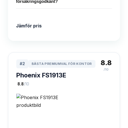
försäkringsgodkänt?
Jämför pris
8.8
#
2
BÄSTA PREMIUMVAL FÖR KONTOR
/10
Phoenix FS1913E
·
8.8
/10