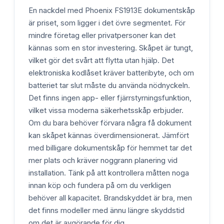
En nackdel med Phoenix FS1913E dokumentskåp
är priset, som ligger i det övre segmentet. För
mindre företag eller privatpersoner kan det
kännas som en stor investering. Skåpet är tungt,
vilket gör det svårt att flytta utan hjälp. Det
elektroniska kodlåset kräver batteribyte, och om
batteriet tar slut måste du använda nödnyckeln.
Det finns ingen app- eller fjärrstyrningsfunktion,
vilket vissa moderna säkerhetsskåp erbjuder.
Om du bara behöver förvara några få dokument
kan skåpet kännas överdimensionerat. Jämfört
med billigare dokumentskåp för hemmet tar det
mer plats och kräver noggrann planering vid
installation. Tänk på att kontrollera måtten noga
innan köp och fundera på om du verkligen
behöver all kapacitet. Brandskyddet är bra, men
det finns modeller med ännu längre skyddstid
om det är avgörande för dig.