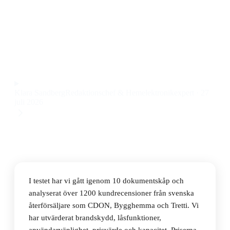
Den bästa dokumentskåpet 2026 är Phoenix FS1923E,
ett brandsäkert och rymligt dokumentskåp med hög
säkerhetsnivå till ett pris på 58 624 kr.
Observera att vi kan få provision via återförsäljarlänkar. Inga
varumärken betalar för våra omdömen.
Klara Sandberg
Redaktionschef & Hemelektronikexpert
·
27
juli 2026
I testet har vi gått igenom 10 dokumentskåp och
analyserat över 1200 kundrecensioner från svenska
återförsäljare som CDON, Bygghemma och Tretti. Vi
har utvärderat brandskydd, låsfunktioner,