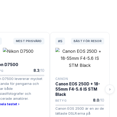
MEST PRISVÄRD
#
5
BÄST FÖR RESOR
on D7500
8.3
/10
YG
n D7500 levererar mycket
CANON
tanda för pengarna och
Canon EOS 250D + 18-
ar både
55mm F4-5.6 IS STM
›
siastfotografer och
Black
cerade amatörer.
8.0
/10
BETYG
hela testet ›
Canon EOS 250D är en av de
lättaste DSLR:erna på