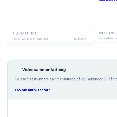
BILLIGAST
BILLIGAST HOS
i samarbete m
i samarbete med PriceRunner
Fler butiker ›
Videosammanfattning
Se alla
5
testvinnare sammanfattade på 26 sekunder. Vi går i
›
Läs om hur vi testar