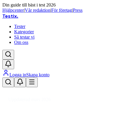
Din guide till bäst i test 2026
Hjälpcenter
|
Vår redaktion
|
För företag
|
Press
Testix
.
Tester
Kategorier
Så testar vi
Om oss
Logga in
Skapa konto
Hem
/
Foto
/
Digitalkameror
/
DSLR-kameror
Uppdaterad mars 2026
DSLR-kamera bäst i test 2026 – 
Den bästa DSLR-kameran 2026 är Nikon D850, en kamera m