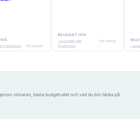
BILLIGAST HOS
 HOS
BILL
i samarbete med
Fler butiker
ed PriceRunner
Fler butiker ›
PriceRunner
›
i sam
genom vinnaren, bästa budgetvalet och vad du bör tänka på.