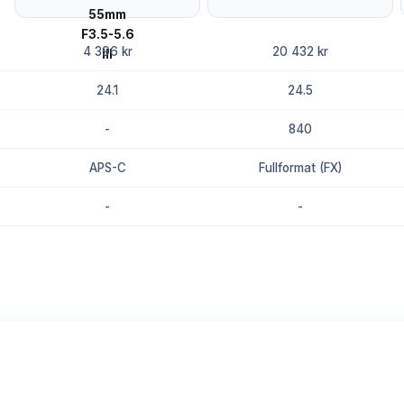
4 396 kr
20 432 kr
24.1
24.5
-
840
APS-C
Fullformat (FX)
-
-
8.7
8.5