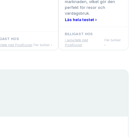
marknaden, vilket gör den
perfekt för resor och
vardagsbruk.
Läs hela testet ›
BILLIGAST HOS
IGAST HOS
i samarbete med
Fler butiker
arbete med PriceRunner
Fler butiker ›
PriceRunner
›