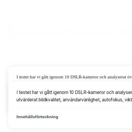
sekvenstagning och pålitlig ansiktsigenkänning till ett pris
Observera att vi kan få provision via återförsäljarlänkar. Inga varumärken bet
Klara Sandberg
Redaktionschef & Hemelektronikexpert
·
27 juli 2
I testet har vi gått igenom 10 DSLR-kameror och analyserat ö
användarvänlighet, autofokus, vikt och prisvärde. Priserna var
I testet har vi gått igenom 10 DSLR-kameror och analys
utvärderat bildkvalitet, användarvänlighet, autofokus, vik
Innehållsförteckning
Innehållsförteckning