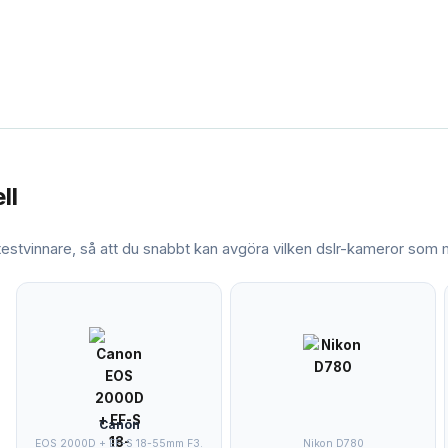
ll
 testvinnare, så att du snabbt kan avgöra vilken
dslr-kameror
som m
Canon
EOS 2000D + EF-S 18-55mm F3.
Nikon D780