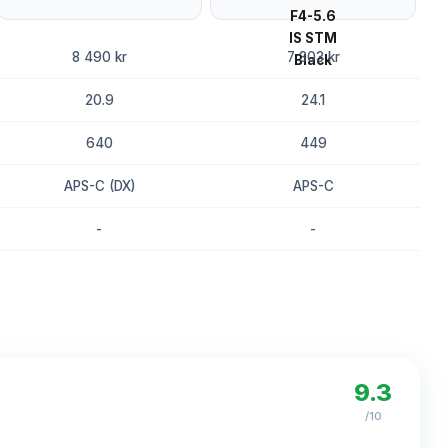
8 490 kr
7 303 kr
20.9
24.1
640
449
APS-C (DX)
APS-C
-
-
8.3
8.0
9.3
/10