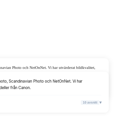
avian Photo och NetOnNet. Vi har utvärderat bildkvalitet,
hoto, Scandinavian Photo och NetOnNet. Vi har
deller från Canon.
▾
10
avsnitt
▾
10
avsnitt