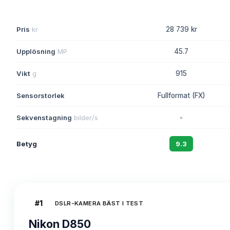
Pris
kr
28 739 kr
Upplösning
MP
45.7
Vikt
g
915
Sensorstorlek
Fullformat (FX)
Sekvenstagning
bilder/s
-
Betyg
9.3
#
1
DSLR-KAMERA BÄST I TEST
Nikon D850