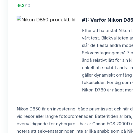
·
9.3
/10
#1: Varför Nikon D85
Efter att ha testat Nikon 
vårt test. Bildkvaliteten
slår de flesta andra mode
Sekvenstagningen på 7 bi
ändå relativt lätt för si
enkelt att snabbt ändra 
gäller dynamiskt omfång 
fokusbilder. För dig som
Nikon D780 är något mer 
Nikon D850 är en investering, både prismässigt och när d
vid resor eller längre fotopromenader. Batteritiden är br
överväldigande för nybörjare – här är Canon EOS 2000D me
notera att sekvenstagningen inte är lika snabb som på Ni