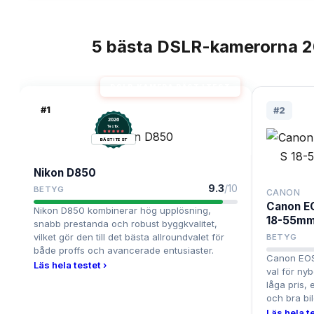
5
bästa
DSLR-kamerorna
2
TOPPLISTA
DSLR-KAMERA BÄST I TEST
#
1
#
2
2026
.
Testix
BÄST I TEST
Nikon D850
9.3
/10
BETYG
CANON
Canon E
Nikon D850 kombinerar hög upplösning,
18-55mm 
snabb prestanda och robust byggkvalitet,
vilket gör den till det bästa allroundvalet för
BETYG
både proffs och avancerade entusiaster.
Canon EOS
Läs hela testet ›
val för nyb
låga pris,
och bra bil
Läs hela te