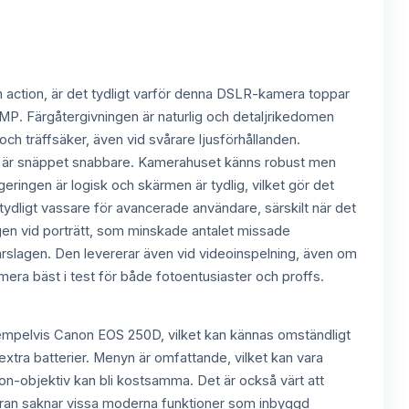
 och action, är det tydligt varför denna DSLR-kamera toppar
7 MP. Färgåtergivningen är naturlig och detaljrikedomen
och träffsäker, även vid svårare ljusförhållanden.
D6 är snäppet snabbare. Kamerahuset känns robust men
eringen är logisk och skärmen är tydlig, vilket gör det
ydligt vassare för avancerade användare, särskilt när det
gen vid porträtt, som minskade antalet missade
årslagen. Den levererar även vid videoinspelning, även om
ra bäst i test för både fotoentusiaster och proffs.
exempelvis Canon EOS 250D, vilket kan kännas omständligt
extra batterier. Menyn är omfattande, vilket kan vara
on-objektiv kan bli kostsamma. Det är också värt att
meran saknar vissa moderna funktioner som inbyggd