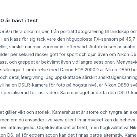
0 är bäst i test
D850 i flera olika miljöer, från porträttfotografering till landskap
 är i en klass för sig tack vare den högupplösta FX-sensorn på 45,
ller, särskilt när man zoomar in i efterhand. Autofokusen är snabb 
lder per sekund räcker gott för sport och djur, även om Nikon 
n klass, och greppet är bekvämt även vid längre sessioner. Menynavig
inställningar. I jämförelse med Canon EOS 2000D är Nikon D850 bet
och detaljåtergivning. Jag uppskattade särskilt ansiktsigenkännin
 vill ha en DSLR-kamera för foto på högsta nivå, är Nikon D850 sv
specialiserad för just video. Sammantaget är detta den DSLR-kame
et gäller vikt och storlek. Kamerahuset är större och tyngre än 
a, men om du använder live view eller filmar mycket kan du behöva 
r lättnavigerad. Objektivutbudet är brett, men högkvalitativa Nik
kon D6, så för extrem action kan det finnas bättre alternativ. Ka