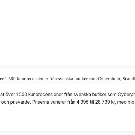
 på 28 739 kr.
alar för våra omdömen.
026
ver 1 500 kundrecensioner från svenska butiker som Cyberphoto, Scandin
ierar från 4 396 till 28 739 kr, med modeller från Canon.
erat över 1 500 kundrecensioner från svenska butiker som Cyberp
t och prisvärde. Priserna varierar från 4 396 till 28 739 kr, med mo