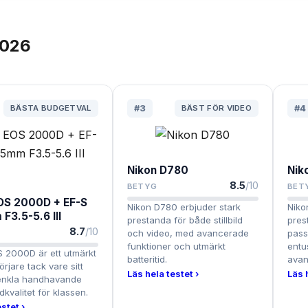
026
BÄSTA BUDGETVAL
#
3
BÄST FÖR VIDEO
#
4
Nikon D780
Nik
8.5
/10
BETYG
BET
OS 2000D + EF-S
Nikon D780 erbjuder stark
Niko
F3.5-5.6 III
prestanda för både stillbild
pres
8.7
/10
och video, med avancerade
pass
funktioner och utmärkt
entu
 2000D är ett utmärkt
batteritid.
avan
örjare tack vare sitt
Läs hela testet ›
Läs 
 enkla handhavande
dkvalitet för klassen.
stet ›