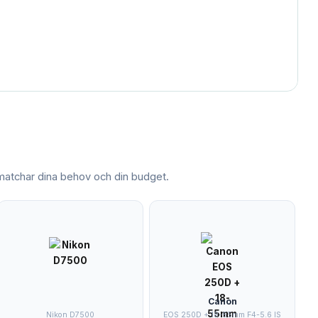
atchar dina behov och din budget.
Canon
Nikon D7500
EOS 250D + 18-55mm F4-5.6 IS