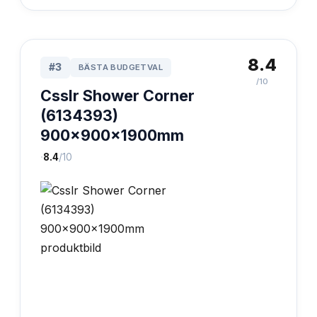
8.4
#
3
BÄSTA BUDGETVAL
/10
Csslr Shower Corner
(6134393)
900x900x1900mm
·
8.4
/10