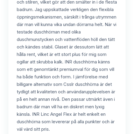
och stilren, vilket gör att den smälter in i de flesta
badrum. Jag uppskattade verkligen den flexibla
öppningsmekanismen, särskilt i trånga utrymmen
där man vill kunna vika undan dörrarna helt. När vi
testade duschhörnan med olika
duschmunstycken och vattenflöden höll den tätt
och kändes stabil. Glaset är dessutom lätt att
hålla rent, vilket är ett stort plus för mig som
ogillar att skrubba kalk. INR duschhörna känns
som ett genomtänkt premiumval för dig som vill
ha både funktion och form. I jämförelse med
billigare alternativ som Csslr duschhörna är det
tydligt att kvaliteten och användarupplevelsen är
på en helt annan nivå. Den passar utmärkt även i
badrum där man vill ha en diskret men lyxig
känsla. INR Linc Angel Flex är helt enkelt en
duschhörna som levererar på alla punkter och är
väl värd sitt pris.