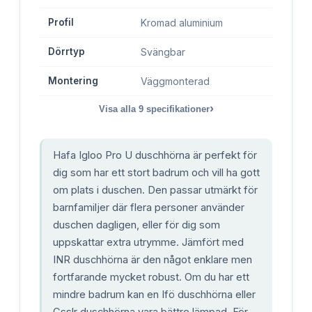
Profil
Kromad aluminium
Dörrtyp
Svängbar
Montering
Väggmonterad
›
Visa alla
9
specifikationer
Hafa Igloo Pro U duschhörna är perfekt för
dig som har ett stort badrum och vill ha gott
om plats i duschen. Den passar utmärkt för
barnfamiljer där flera personer använder
duschen dagligen, eller för dig som
uppskattar extra utrymme. Jämfört med
INR duschhörna är den något enklare men
fortfarande mycket robust. Om du har ett
mindre badrum kan en Ifö duschhörna eller
Csslr duschhörna vara bättre lämpad. För