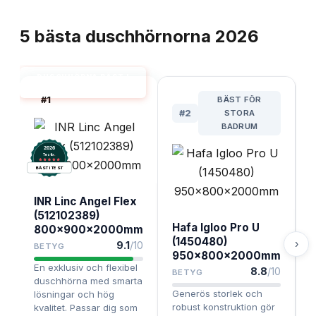
TOPPLISTA
5
bästa
duschhörnorna
2026
DUSCHHÖRNA BÄST I
TEST
#
1
BÄST FÖR
#
2
STORA
BADRUM
2026
.
Testix
BÄST I TEST
INR Linc Angel Flex
(512102389)
Hafa Igloo Pro U
800x900x2000mm
(1450480)
›
9.1
/10
BETYG
950x800x2000mm
En exklusiv och flexibel
8.8
/10
BETYG
E
duschhörna med smarta
Generös storlek och
a
lösningar och hög
robust konstruktion gör
v
kvalitet. Passar dig som