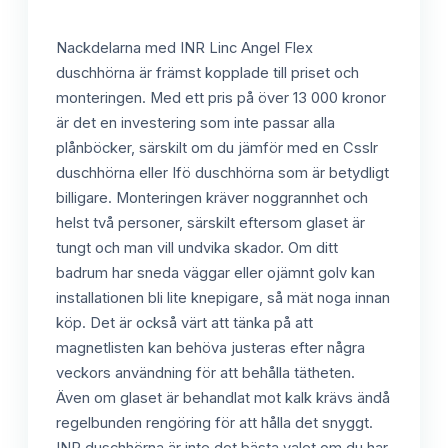
Nackdelarna med INR Linc Angel Flex
duschhörna är främst kopplade till priset och
monteringen. Med ett pris på över 13 000 kronor
är det en investering som inte passar alla
plånböcker, särskilt om du jämför med en Csslr
duschhörna eller Ifö duschhörna som är betydligt
billigare. Monteringen kräver noggrannhet och
helst två personer, särskilt eftersom glaset är
tungt och man vill undvika skador. Om ditt
badrum har sneda väggar eller ojämnt golv kan
installationen bli lite knepigare, så mät noga innan
köp. Det är också värt att tänka på att
magnetlisten kan behöva justeras efter några
veckors användning för att behålla tätheten.
Även om glaset är behandlat mot kalk krävs ändå
regelbunden rengöring för att hålla det snyggt.
INR duschhörna är inte det bästa valet om du har