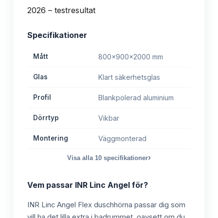
Specifikationer
Mått
800x900x2000 mm
Glas
Klart säkerhetsglas
Profil
Blankpolerad aluminium
Dörrtyp
Vikbar
Montering
Väggmonterad
›
Visa alla
10
specifikationer
Vem passar
INR Linc Angel
för?
INR Linc Angel Flex duschhörna passar dig som
vill ha det lilla extra i badrummet, oavsett om du