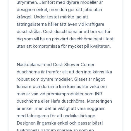
utrymmen. Jämfört med dyrare modeller är
designen enkel, men den gör sitt jobb utan
krångel. Under testet märkte jag att
tätningslisterna håller tätt även vid kraftigare
duschstrålar. Csslr duschhörna är ett bra val för
dig som vill ha en prisvärd duschhörna bäst i test
utan att kompromissa för mycket på kvaliteten.
Nackdelarna med Csslr Shower Corner
duschhörna är framför allt att den inte känns lika
robust som dyrare modeller. Glaset är något
tunnare och dörrarna kan kännas lite veka om
man är van vid premiumprodukter som INR
duschhörna eller Hafa duschhörna. Monteringen
är enkel, men det är viktigt att vara noggrann
med tätningarna för att undvika läckage.
Designen är ganska enkel och passar bäst i
funktionella badrum snarare än som en