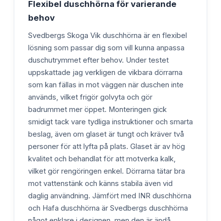
Flexibel duschhörna för varierande
behov
Svedbergs Skoga Vik duschhörna är en flexibel
lösning som passar dig som vill kunna anpassa
duschutrymmet efter behov. Under testet
uppskattade jag verkligen de vikbara dörrarna
som kan fällas in mot väggen när duschen inte
används, vilket frigör golvyta och gör
badrummet mer öppet. Monteringen gick
smidigt tack vare tydliga instruktioner och smarta
beslag, även om glaset är tungt och kräver två
personer för att lyfta på plats. Glaset är av hög
kvalitet och behandlat för att motverka kalk,
vilket gör rengöringen enkel. Dörrarna tätar bra
mot vattenstänk och känns stabila även vid
daglig användning. Jämfört med INR duschhörna
och Hafa duschhörna är Svedbergs duschhörna
något enklare i designen, men den är ändå