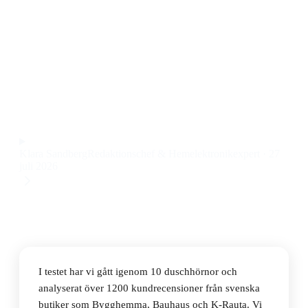
Den bästa duschhörnan 2026 är INR Linc Angel Flex,
en stilren och robust duschhörna med smarta vikdörrar
och riktigt bra tätning. Priset ligger på 13 770 kr, vilket
märks i både kvalitet och känsla.
Observera att vi kan få provision via återförsäljarlänkar. Inga
varumärken betalar för våra omdömen.
Klara Sandberg
Redaktionschef & Hemelektronikexpert
·
27
juli 2026
I testet har vi gått igenom 10 duschhörnor och
analyserat över 1200 kundrecensioner från svenska
butiker som Bygghemma, Bauhaus och K-Rauta. Vi