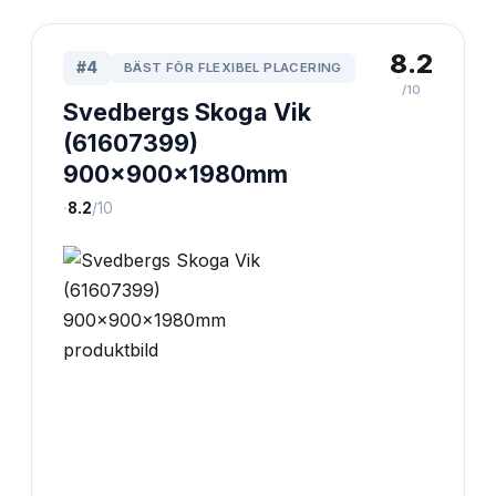
8.2
#
4
BÄST FÖR FLEXIBEL PLACERING
/10
Svedbergs Skoga Vik
(61607399)
900x900x1980mm
·
8.2
/10