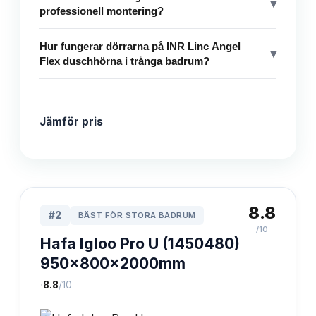
▾
professionell montering?
Hur fungerar dörrarna på INR Linc Angel
▾
Flex duschhörna i trånga badrum?
Jämför pris
8.8
#
2
BÄST FÖR STORA BADRUM
/10
Hafa Igloo Pro U (1450480)
950x800x2000mm
·
8.8
/10