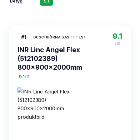
Betyg
9.1
8.8
8.4
9.1
#
1
DUSCHHÖRNA BÄST I TEST
/10
INR Linc Angel Flex
(512102389)
800x900x2000mm
·
9.1
/10