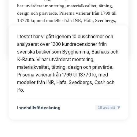
har utvärderat montering, materialkvalitet, tätning,
design och prisvärde. Priserna varierar från 1799 till
13770 kr, med modeller från INR, Hafa, Svedbergs,
Csslr och Ifö.
I testet har vi gått igenom 10 duschhörnor och
analyserat över 1200 kundrecensioner från
▾
Innehållsförteckning
10
avsnitt
svenska butiker som Bygghemma, Bauhaus och
K-Rauta. Vi har utvärderat montering,
materialkvalitet, tätning, design och prisvärde.
Priserna varierar från 1799 till 13770 kr, med
modeller från INR, Hafa, Svedbergs, Csslr och
Ifö.
▾
Innehållsförteckning
10
avsnitt