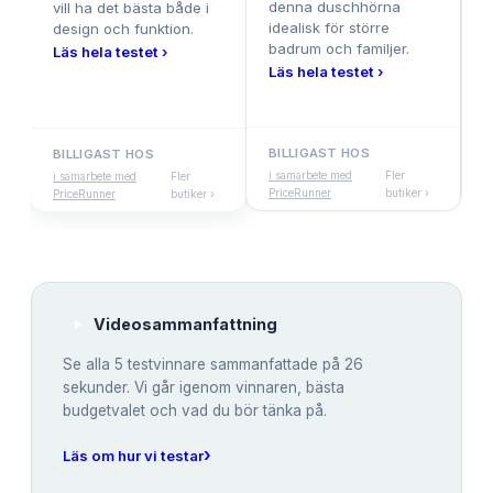
denna duschhörna
d
vill ha det bästa både i
idealisk för större
t
design och funktion.
badrum och familjer.
g
Läs hela testet ›
Läs hela testet ›
L
BILLIGAST HOS
B
BILLIGAST HOS
i samarbete med
Fler
i
i samarbete med
Fler
PriceRunner
butiker ›
P
PriceRunner
butiker ›
Videosammanfattning
Se alla
5
testvinnare sammanfattade på 26
sekunder. Vi går igenom vinnaren, bästa
budgetvalet och vad du bör tänka på.
›
Läs om hur vi testar