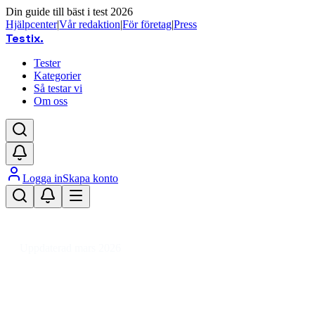
Din guide till bäst i test 2026
Hjälpcenter
|
Vår redaktion
|
För företag
|
Press
Testix
.
Tester
Kategorier
Så testar vi
Om oss
Logga in
Skapa konto
Hem
/
Hemmet
/
Badrum & Bastu
/
Duschar & Badkar
/
Duschar
/
Duschhörna
Uppdaterad mars 2026
Duschhörna bäst i test 2026 –
jämför pris och funktioner