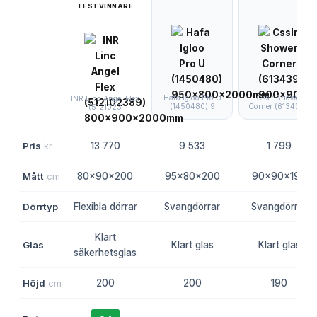
TESTVINNARE
Hafa Igloo Pro U
Csslr Shower
INR Linc Angel Flex
(1450480) 9
Corner (6134393
(5121023
Pris
kr
13 770
9 533
1 799
Mått
cm
80x90x200
95x80x200
90x90x190
Dörrtyp
Flexibla dörrar
Svangdörrar
Svangdörrar
Klart
Glas
Klart glas
Klart glas
säkerhetsglas
Höjd
cm
200
200
190