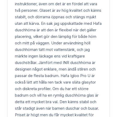
instruktioner, även om det är en fördel att vara
två personer. Glaset är av hög kvalitet och känns
stabilt, och dörrarna öppnas och stängs mjukt
utan att kärva. En sak jag uppskattade med Hafa
duschhörna är att den är flexibel när det gäller
placering, vilket gör den lämplig för både hörn
och mitt på väggen. Under användning höll
duschhörnan tätt mot vattenstänk, och jag
märkte ingen läckage ens vid kraftigare
duschstrålar. Jämfört med INR duschhörna är
designen något enklare, men ändå stilren och
passar de flesta badrum. Hafa Igloo Pro U är
också lätt att hålla ren tack vare släta glasytor
och diskreta profiler. Om du har ett större
badrum och vill ha en rymlig duschhörna glas är
detta ett mycket bra val. Den känns stabil och
står stadigt även när barnen duschar och busar.
Priset är högt men du får mycket kvalitet för