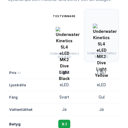
TESTVINNARE
Underwater Kinetics
Underwater Kinetics
SL4 eLED
SL4 eLED
Pris
kr
1 357
1 357
Ljuskälla
eLED
eLED
Färg
Svart
Gul
Vattentäthet
Ja
Ja
Betyg
9.1
8.8