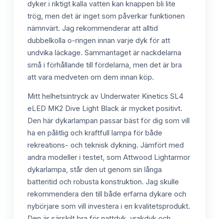
dyker i riktigt kalla vatten kan knappen bli lite
trög, men det är inget som påverkar funktionen
nämnvärt. Jag rekommenderar att alltid
dubbelkolla o-ringen innan varje dyk för att
undvika läckage. Sammantaget är nackdelarna
små i förhållande till fördelarna, men det är bra
att vara medveten om dem innan köp.
Mitt helhetsintryck av Underwater Kinetics SL4
eLED MK2 Dive Light Black är mycket positivt.
Den här dykarlampan passar bäst för dig som vill
ha en pålitlig och kraftfull lampa för både
rekreations- och teknisk dykning. Jämfört med
andra modeller i testet, som Attwood Lightarmor
dykarlampa, står den ut genom sin långa
batteritid och robusta konstruktion. Jag skulle
rekommendera den till både erfarna dykare och
nybörjare som vill investera i en kvalitetsprodukt.
Den är särskilt bra för nattdyk, vrakdyk och