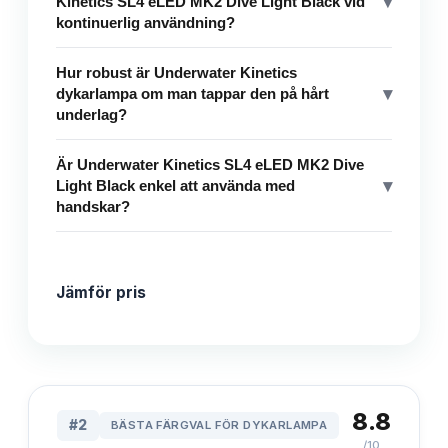
▾
Kinetics SL4 eLED MK2 Dive Light Black vid
kontinuerlig användning?
Hur robust är Underwater Kinetics
▾
dykarlampa om man tappar den på hårt
underlag?
Är Underwater Kinetics SL4 eLED MK2 Dive
▾
Light Black enkel att använda med
handskar?
Jämför pris
8.8
#
2
BÄSTA FÄRGVAL FÖR DYKARLAMPA
/10