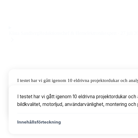
ger en riktigt bra bildyta, tyst motor och smidig fjärrkontroll
Observera att vi kan få provision via återförsäljarlänkar. Inga varumärken bet
Klara Sandberg
Redaktionschef & Hemelektronikexpert
·
27 juli 2
I testet har vi gått igenom 10 eldrivna projektordukar och an
motorljud, användarvänlighet, montering och prisvärde. Prisern
I testet har vi gått igenom 10 eldrivna projektordukar o
bildkvalitet, motorljud, användarvänlighet, montering och 
Innehållsförteckning
Innehållsförteckning