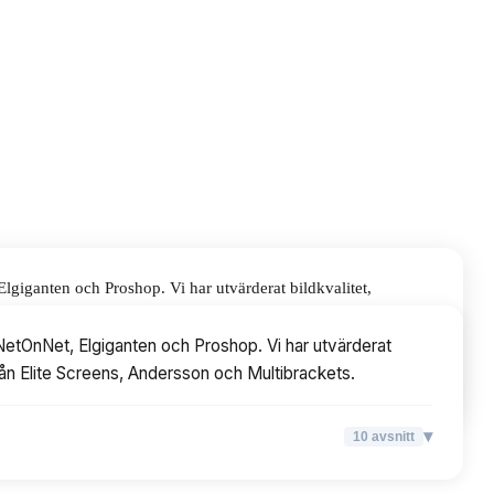
lgiganten och Proshop. Vi har utvärderat bildkvalitet,
ersson och Multibrackets.
 NetOnNet, Elgiganten och Proshop. Vi har utvärderat
från Elite Screens, Andersson och Multibrackets.
▾
10
avsnitt
▾
10
avsnitt