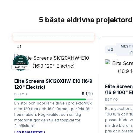
5
bästa
eldrivna projektor
TOPPLISTA
ELDRIVEN PROJEKTORDUK BÄST I TEST
#
1
MEST 
#
2
P
2026
.
Testix
BÄST I TEST
Elite Screens SK120XHW-E10 (16:9
Elite Screen
120" Electric)
(16:9 100" E
9.1
/10
BETYG
BETYG
En stor och populär eldriven projektorduk
Ett mycket pris
med 120 tum och 16:9-format, perfekt för
100 tum och 16
hemmabion. Hög kvalitet och smidig
passar både v
motordrift gör den till ett toppval för
mindre biorum.
filmälskare.
pris och prest
Läs hela testet ›