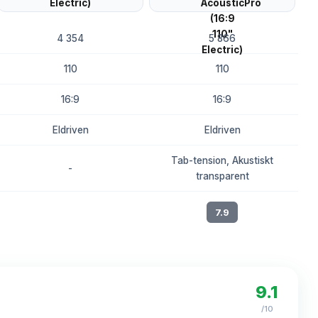
4 354
5 866
110
110
16:9
16:9
Eldriven
Eldriven
Tab-tension, Akustiskt
-
transparent
8.1
7.9
9.1
/10