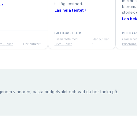
mellans
till låg kostnad.
 ›
biorum.
Läs hela testet ›
storlek 
Läs hela
BILLIGAST HOS
BILLIG
i samarbete med
Fler butiker
i samarbe
iceRunner
Fler butiker ›
PriceRunner
›
PriceRunn
genom vinnaren, bästa budgetvalet och vad du bör tänka på.