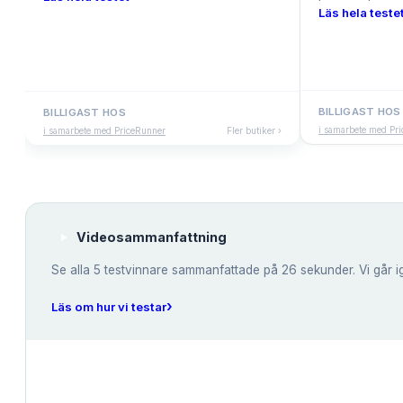
Läs hela testet
BILLIGAST HOS
BILLIGAST HOS
i samarbete med Pr
i samarbete med PriceRunner
Fler butiker ›
Videosammanfattning
Se alla
5
testvinnare sammanfattade på 26 sekunder. Vi går i
›
Läs om hur vi testar