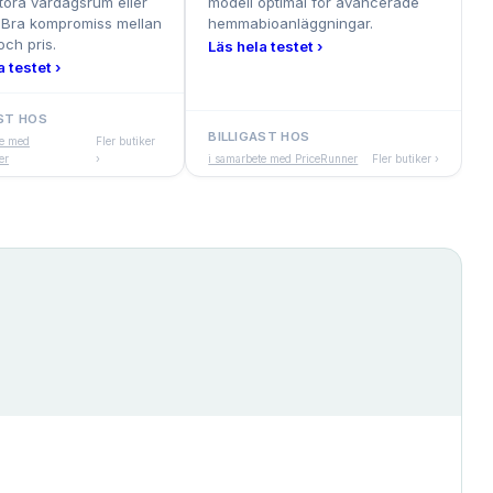
tora vardagsrum eller
modell optimal för avancerade
 Bra kompromiss mellan
hemmabioanläggningar.
och pris.
Läs hela testet ›
 testet ›
AST HOS
BILLIGAST HOS
te med
Fler butiker
er
›
i samarbete med PriceRunner
Fler butiker ›