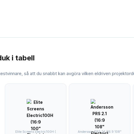
duk
i tabell
 testvinnare, så att du snabbt kan avgöra vilken
eldriven projektor
Elite Screens Electric100H (
Andersson PRS 2.1 (16:9 108"