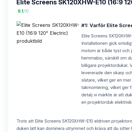
Elite Screens SK120XHW-E10 (16:9 120
·
9.1
/10
#1: Varför Elite Scr
Elite Screens SK120XHW-E1
Installationen gick smidig
motorn är både tyst och j
hemmabio, särskilt om du v
billigare projektordukar
levererade den skarp och 
slätare, vilket ger en me
takmontering, vilket ger f
detalj vi märkte är att d
en projektorduk elektris
Trots att Elite Screens SK120XHW-E10 eldriven projektorduk
duken lätt kan dominera utrymmet och kräva att du sitter lä