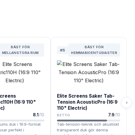
BÄST FÖR
BÄST FÖR
#
5
MELLANSTORA RUM
HEMMABIOENTUSIASTER
Screens
Elite Screens Saker Tab-
ic110H (16:9 110"
Tension AcousticPro (16:9
›
ic)
110" Electric)
8.1
/10
7.9
/10
BETYG
tums duk i 16:9-format
Tab-tension-teknik och akustiskt
sar perfekt i
transparent duk gör denna