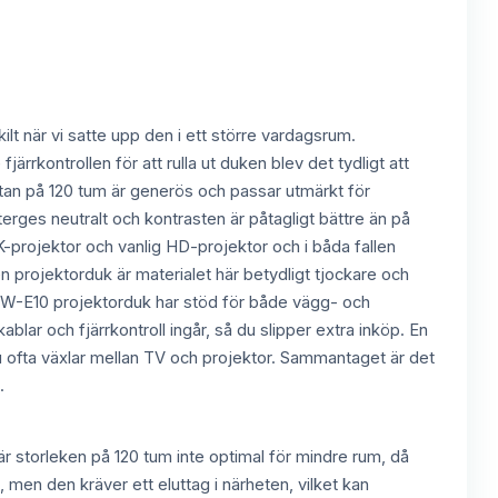
t när vi satte upp den i ett större vardagsrum.
järrkontrollen för att rulla ut duken blev det tydligt att
dytan på 120 tum är generös och passar utmärkt för
återges neutralt och kontrasten är påtagligt bättre än på
-projektor och vanlig HD-projektor och i båda fallen
 projektorduk är materialet här betydligt tjockare och
0XHW-E10 projektorduk har stöd för både vägg- och
blar och fjärrkontroll ingår, så du slipper extra inköp. En
 du ofta växlar mellan TV och projektor. Sammantaget är det
.
är storleken på 120 tum inte optimal för mindre rum, då
, men den kräver ett eluttag i närheten, vilket kan