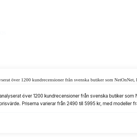
 till ett pris på 5995 kr.
alar för våra omdömen.
026
alyserat över 1200 kundrecensioner från svenska butiker som NetOnNet, E
a varierar från 2490 till 5995 kr, med modeller från Elite Screens, And
ch analyserat över 1200 kundrecensioner från svenska butiker som
prisvärde. Priserna varierar från 2490 till 5995 kr, med modeller 