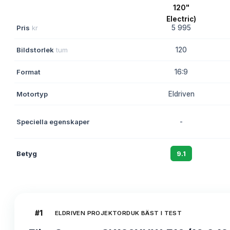
Pris
kr
5 995
Bildstorlek
tum
120
Format
16:9
Motortyp
Eldriven
Speciella egenskaper
-
Betyg
9.1
#
1
ELDRIVEN PROJEKTORDUK BÄST I TEST