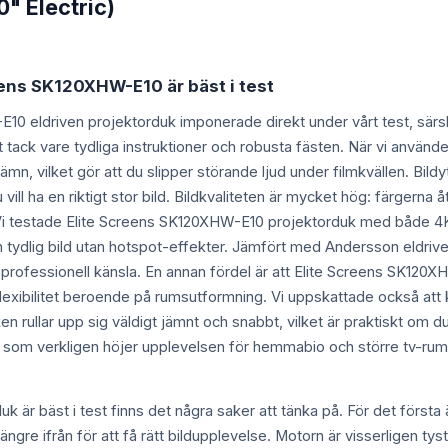
" Electric)
eens SK120XHW-E10 är bäst i test
0 eldriven projektorduk imponerade direkt under vårt test, särskil
t tack vare tydliga instruktioner och robusta fästen. När vi använde f
ämn, vilket gör att du slipper störande ljud under filmkvällen. Bil
ill ha en riktigt stor bild. Bildkvaliteten är mycket hög: färgerna 
. Vi testade Elite Screens SK120XHW-E10 projektorduk med både 4K
tydlig bild utan hotspot-effekter. Jämfört med Andersson eldriven
r professionell känsla. En annan fördel är att Elite Screens SK12
lexibilitet beroende på rumsutformning. Vi uppskattade också att ka
uken rullar upp sig väldigt jämnt och snabbt, vilket är praktiskt om
k som verkligen höjer upplevelsen för hemmabio och större tv-rum
 är bäst i test finns det några saker att tänka på. För det första 
ngre ifrån för att få rätt bildupplevelse. Motorn är visserligen tyst