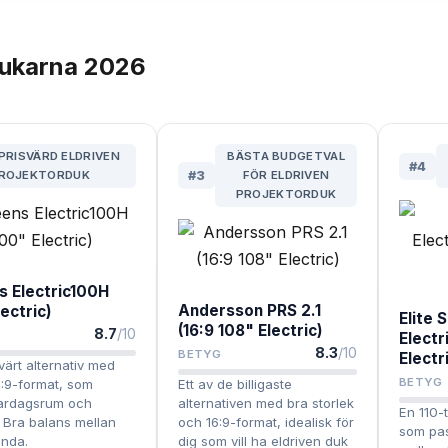
dukarna
2026
PRISVÄRD ELDRIVEN
BÄSTA BUDGETVAL
#
4
ROJEKTORDUK
#
3
FÖR ELDRIVEN
PROJEKTORDUK
s Electric100H
Andersson PRS 2.1
lectric)
Elite 
(16:9 108" Electric)
8.7
/10
Electr
8.3
/10
BETYG
Electr
värt alternativ med
BETYG
:9-format, som
Ett av de billigaste
ardagsrum och
alternativen med bra storlek
En 110-
 Bra balans mellan
och 16:9-format, idealisk för
som pas
anda.
dig som vill ha eldriven duk