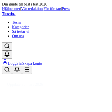
Din guide till bäst i test 2026
Hjälpcenter
|
Vår redaktion
|
För företag
|
Press
Testix
.
Tester
Kategorier
Så testar vi
Om oss
Logga in
Skapa konto
Hem
/
Ljud & TV
/
Projektorer & Tillbehör
/
Projektordukar
/
Eldriven projekto
Uppdaterad mars 2026
Eldriven projektorduk bäst i tes
Den bästa eldrivna projektorduken 2026 är Elite Screen