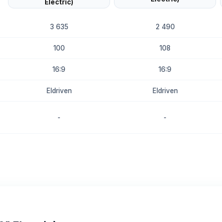
3 635
2 490
100
108
16:9
16:9
Eldriven
Eldriven
-
-
8.7
8.3