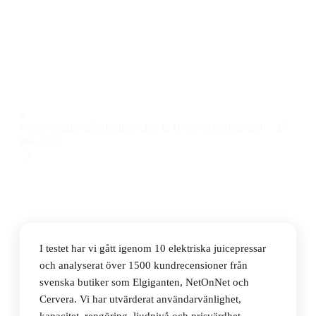
Den bästa elektriska juicepressen 2026 är Philips
HR2738/00, en diskmaskinsvänlig och smidig
juicepress med 500 ml behållare till ett pris på 227 kr.
Observera att vi kan få provision via återförsäljarlänkar. Inga
varumärken betalar för våra omdömen.
Klara Sandberg
Redaktionschef & Hemelektronikexpert
·
27
juli 2026
I testet har vi gått igenom 10 elektriska juicepressar
och analyserat över 1500 kundrecensioner från
svenska butiker som Elgiganten, NetOnNet och
Cervera. Vi har utvärderat användarvänlighet,