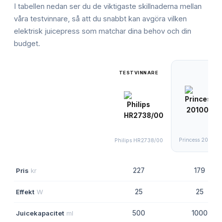
I tabellen nedan ser du de viktigaste skillnaderna mellan
våra testvinnare, så att du snabbt kan avgöra vilken
elektrisk juicepress
som matchar dina behov och din
budget.
TESTVINNARE
Princess 201004
Philips HR2738/00
Pris
kr
227
179
Effekt
W
25
25
Juicekapacitet
ml
500
1000