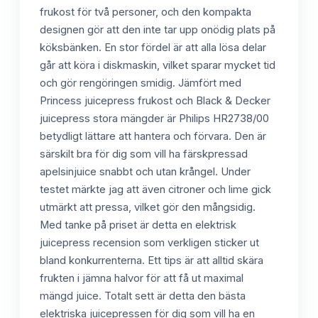
frukost för två personer, och den kompakta
designen gör att den inte tar upp onödig plats på
köksbänken. En stor fördel är att alla lösa delar
går att köra i diskmaskin, vilket sparar mycket tid
och gör rengöringen smidig. Jämfört med
Princess juicepress frukost och Black & Decker
juicepress stora mängder är Philips HR2738/00
betydligt lättare att hantera och förvara. Den är
särskilt bra för dig som vill ha färskpressad
apelsinjuice snabbt och utan krångel. Under
testet märkte jag att även citroner och lime gick
utmärkt att pressa, vilket gör den mångsidig.
Med tanke på priset är detta en elektrisk
juicepress recension som verkligen sticker ut
bland konkurrenterna. Ett tips är att alltid skära
frukten i jämna halvor för att få ut maximal
mängd juice. Totalt sett är detta den bästa
elektriska juicepressen för dig som vill ha en