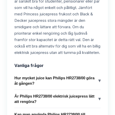
är särskilt bra för studenter, pensionärer eller par
som vill ha något enkelt och pålitligt. Jämfört
med Princess juicepress frukost och Black &
Decker juicepress stora mängder är den
smidigare och lättare att förvara. Om du
prioriterar enkel rengöring och låg ljudnivå
framför stor kapacitet är detta rätt val. Den är
också ett bra alternativ för dig som vill ha en billig
elektrisk juicepress utan att tumma på kvaliteten.
Vanliga frågor
Hur mycket juice kan Philips HR2738/00 göra
▾
åt gången?
Är Philips HR2738/00 elektrisk juicepress lätt
▾
att rengöra?
Kan man använda Philips HR2738/00 till