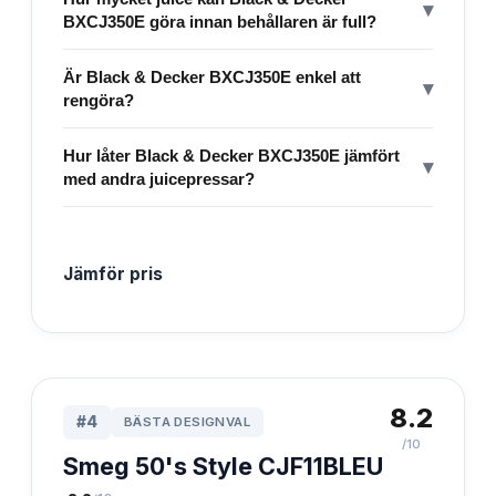
▾
BXCJ350E göra innan behållaren är full?
Är Black & Decker BXCJ350E enkel att
▾
rengöra?
Hur låter Black & Decker BXCJ350E jämfört
▾
med andra juicepressar?
Jämför pris
8.2
#
4
BÄSTA DESIGNVAL
/10
Smeg 50's Style CJF11BLEU