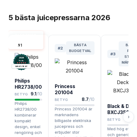
TOPPLISTA
5
bästa
juicepressarna
2026
ELEKTRISK
JUICEPRESS
#
1
BÄSTA
BÄST
BÄST I TEST
#
2
BUDGETVAL
FÖR
#
3
STOR
2026
.
Testix
MÄNGD
BÄST I TEST
Philips
Princess
HR2738/00
201004
9.1
/10
BETYG
8.7
/10
BETYG
Philips
Black & Dec
Princess 201004 är
HR2738/00
BXCJ350E
marknadens
kombinerar
›
8.
BETYG
billigaste elektriska
kompakt
juicepress och
design, enkel
Med hög effekt
erbjuder stor
rengöring och
och generös