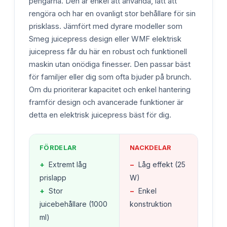
pengarna. Den är enkel att använda, lätt att
rengöra och har en ovanligt stor behållare för sin
prisklass. Jämfört med dyrare modeller som
Smeg juicepress design eller WMF elektrisk
juicepress får du här en robust och funktionell
maskin utan onödiga finesser. Den passar bäst
för familjer eller dig som ofta bjuder på brunch.
Om du prioriterar kapacitet och enkel hantering
framför design och avancerade funktioner är
detta en elektrisk juicepress bäst för dig.
FÖRDELAR
NACKDELAR
+
Extremt låg
−
Låg effekt (25
prislapp
W)
+
Stor
−
Enkel
juicebehållare (1000
konstruktion
ml)