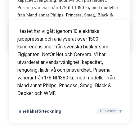
kapacitet, rengöring, ljudnivå och prisvärdhet.
Priserna varierar från 179 till 1390 kr, med modeller
från bland annat Philips, Princess, Smeg, Black &
Decker och WMF.
I testet har vi gått igenom 10 elektriska
juicepressar och analyserat över 1500
▾
Innehållsförteckning
10
avsnitt
kundrecensioner från svenska butiker som
Elgiganten, NetOnNet och Cervera. Vi har
utvärderat användarvänlighet, kapacitet,
rengöring, ljudnivå och prisvärdhet. Priserna
varierar från 179 till 1390 kr, med modeller från
bland annat Philips, Princess, Smeg, Black &
Decker och WMF.
▾
Innehållsförteckning
10
avsnitt