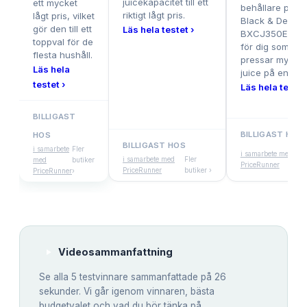
juicekapacitet till ett
ett mycket
behållare pass
riktigt lågt pris.
lågt pris, vilket
Black & Decker
gör den till ett
Läs hela testet ›
BXCJ350E perf
toppval för de
för dig som
flesta hushåll.
pressar mycket
Läs hela
juice på en gån
testet ›
Läs hela testet
BILLIGAST
BILLIGAST HOS
HOS
BILLIGAST HOS
Fle
i samarbete
Fler
i samarbete med
i samarbete med
Fler
but
med
butiker
PriceRunner
PriceRunner
butiker ›
›
PriceRunner
›
Videosammanfattning
Se alla
5
testvinnare sammanfattade på 26
sekunder. Vi går igenom vinnaren, bästa
budgetvalet och vad du bör tänka på.