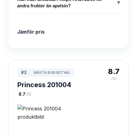
▾
andra frukter än apelsin?
Jämför pris
8.7
#
2
BÄSTA BUDGETVAL
/10
Princess 201004
·
8.7
/10