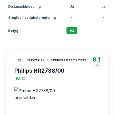
Diskmaskinsvänlig
Ja
Ja
Steglös hastighetsreglering
-
-
Betyg
9.1
8.7
9.1
#
1
ELEKTRISK JUICEPRESS BÄST I TEST
/10
Philips HR2738/00
·
9.1
/10