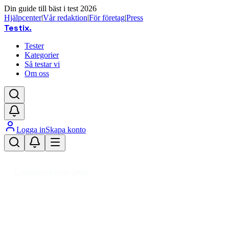
Din guide till bäst i test 2026
Hjälpcenter
|
Vår redaktion
|
För företag
|
Press
Testix
.
Tester
Kategorier
Så testar vi
Om oss
Logga in
Skapa konto
Hem
/
Hemmet
/
Köksapparater
/
Juicepressar
/
Elektrisk juicepress
Uppdaterad mars 2026
Elektrisk juicepress test 2026 –
jämför bästa modeller och priser