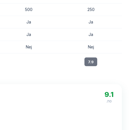
500
250
Ja
Ja
Ja
Ja
Nej
Nej
8.3
7.9
9.1
/10