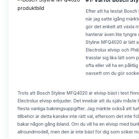
#1: Varför Bosch Sty
Efter att ha testat Bosch 
när jag satte igång märk
gör det enkelt att växla
hanterar även lite tyngre
Styline MFQ4020 är lätt a
Electrolux elvisp och Phi
trasslar sig lika lätt som 
ofta eller vill ha en påli
oavsett om du gör socker
Trots att Bosch Styline MFQ4020 är elvisp bäst i test fin
Electrolux elvisp erbjuder. Det innebär att du själv mås
flesta vanliga bakningsuppgifter. Jag märkte också att tu
tillbehör är detta kanske inte rätt val, eftersom det inte fö
bakar någon gång ibland. Om du vill ha en elvisp med bunk
allroundmodell, men den är inte bäst för dig som söker max