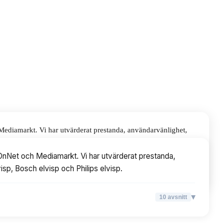
Mediamarkt. Vi har utvärderat prestanda, användarvänlighet,
s elvisp.
tOnNet och Mediamarkt. Vi har utvärderat prestanda,
visp, Bosch elvisp och Philips elvisp.
▾
10
avsnitt
▾
10
avsnitt