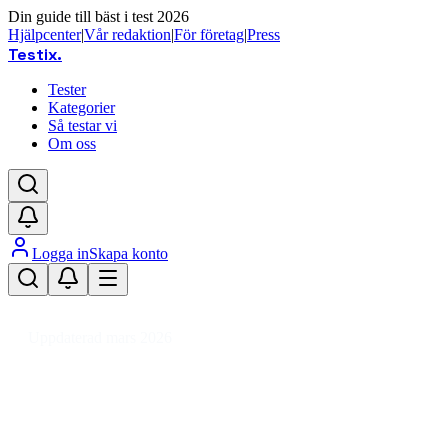
Din guide till bäst i test 2026
Hjälpcenter
|
Vår redaktion
|
För företag
|
Press
Testix
.
Tester
Kategorier
Så testar vi
Om oss
Logga in
Skapa konto
Hem
/
Hemmet
/
Köksapparater
/
Elvispar
Uppdaterad mars 2026
Elvisp bäst i test 2026 – jämför e
Den bästa elvispen 2026 är Bosch Styline MFQ4020, en kraft