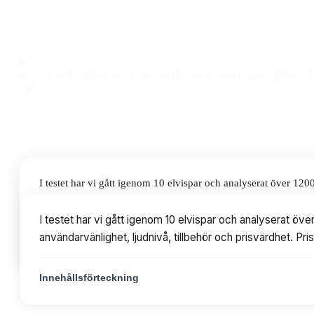
turboknapp och degkrok till ett pris på 449 kr.
Observera att vi kan få provision via återförsäljarlänkar. Inga varumärken bet
Klara Sandberg
Redaktionschef & Hemelektronikexpert
·
27 juli 2
I testet har vi gått igenom 10 elvispar och analyserat över 1
ljudnivå, tillbehör och prisvärdhet. Priserna varierar från 299 
I testet har vi gått igenom 10 elvispar och analyserat ö
användarvänlighet, ljudnivå, tillbehör och prisvärdhet. Pri
Innehållsförteckning
Innehållsförteckning