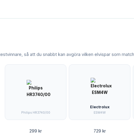
 testvinnare, så att du snabbt kan avgöra vilken
elvispar
som matcha
Electrolux
Philips HR3740/00
ESM4W
299 kr
729 kr