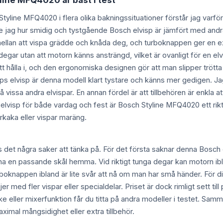
line MFQ4020 är bäst i test
Styline MFQ4020 i flera olika bakningssituationer förstår jag varför
te jag hur smidig och tystgående Bosch elvisp är jämfört med andr
 mellan att vispa grädde och knåda deg, och turboknappen ger en e
 degar utan att motorn känns ansträngd, vilket är ovanligt för en el
tt hålla i, och den ergonomiska designen gör att man slipper tröt
lips elvisp är denna modell klart tystare och känns mer gedigen. J
på vissa andra elvispar. En annan fördel är att tillbehören är enkla a
tlig elvisp för både vardag och fest är Bosch Styline MFQ4020 ett rik
kaka eller vispar maräng.
ns det några saker att tänka på. För det första saknar denna Bosc
te ha en passande skål hemma. Vid riktigt tunga degar kan motorn 
rboknappen ibland är lite svår att nå om man har små händer. För d
ljer med fler vispar eller specialdelar. Priset är dock rimligt sett ti
e eller mixerfunktion får du titta på andra modeller i testet. Sa
imal mångsidighet eller extra tillbehör.