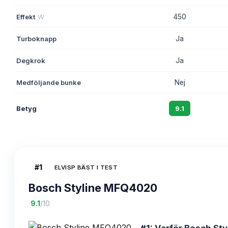
Effekt
W
450
Turboknapp
Ja
Degkrok
Ja
Medföljande bunke
Nej
Betyg
9.1
#
1
ELVISP BÄST I TEST
Bosch Styline MFQ4020
·
9.1
/10