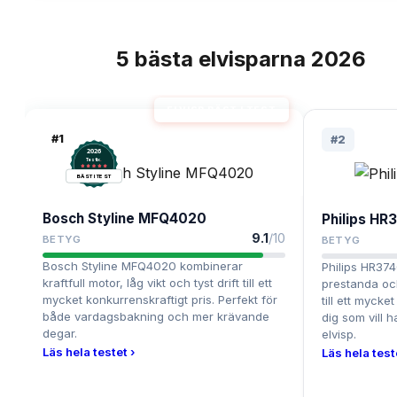
5
bästa
elvisparna
2026
TOPPLISTA
ELVISP BÄST I TEST
#
1
#
2
2026
.
Testix
BÄST I TEST
Bosch Styline MFQ4020
Philips HR
9.1
/10
BETYG
BETYG
Bosch Styline MFQ4020 kombinerar
Philips HR37
kraftfull motor, låg vikt och tyst drift till ett
prestanda och
mycket konkurrenskraftigt pris. Perfekt för
till ett mycket
både vardagsbakning och mer krävande
dig som vill h
degar.
elvisp.
Läs hela testet ›
Läs hela test