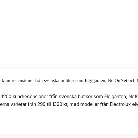
alar för våra omdömen.
026
200 kundrecensioner från svenska butiker som Elgiganten, NetOnNet och 
till 1390 kr, med modeller från Electrolux elvisp, Bosch elvisp och Philip
ver 1200 kundrecensioner från svenska butiker som Elgiganten, Ne
serna varierar från 299 till 1390 kr, med modeller från Electrolux el