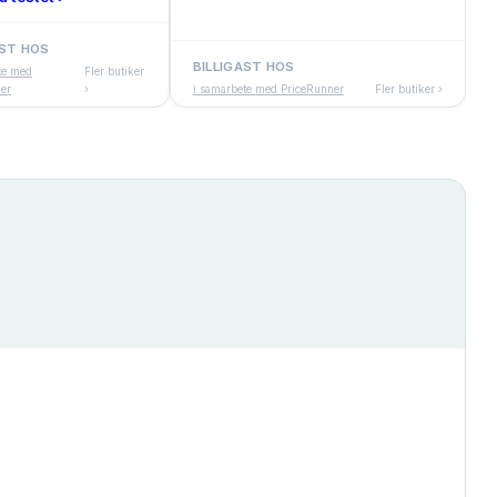
AST HOS
BILLIGAST HOS
te med
Fler butiker
er
›
i samarbete med PriceRunner
Fler butiker ›