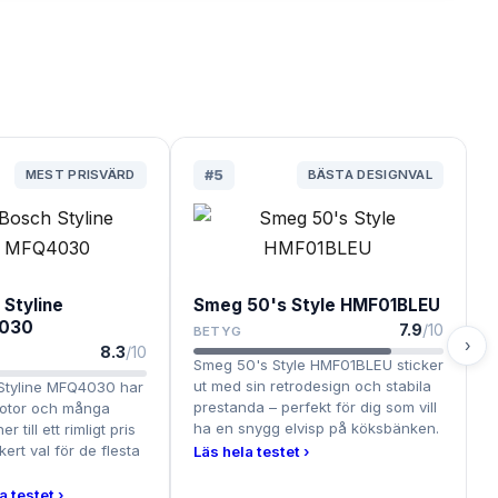
MEST PRISVÄRD
#
5
BÄSTA DESIGNVAL
 Styline
Smeg 50's Style HMF01BLEU
030
7.9
/10
BETYG
›
8.3
/10
Smeg 50's Style HMF01BLEU sticker
ut med sin retrodesign och stabila
Styline MFQ4030 har
prestanda – perfekt för dig som vill
motor och många
ha en snygg elvisp på köksbänken.
er till ett rimligt pris
kert val för de flesta
Läs hela testet ›
.
a testet ›