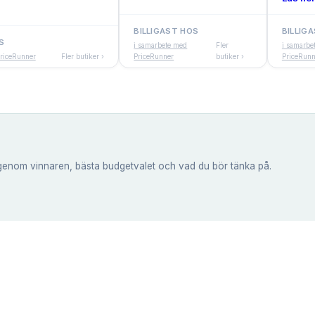
BILLIGAST HOS
BILLIG
S
i samarbete med
Fler
i samarbe
PriceRunner
Fler butiker ›
PriceRunner
butiker ›
PriceRunn
genom vinnaren, bästa budgetvalet och vad du bör tänka på.