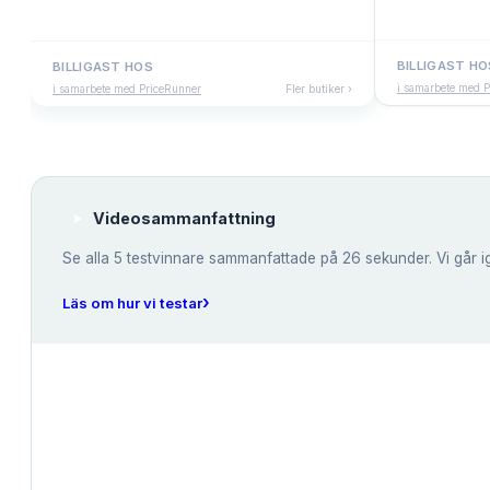
BILLIGAST HO
BILLIGAST HOS
i samarbete med 
i samarbete med PriceRunner
Fler butiker ›
Videosammanfattning
Se alla
5
testvinnare sammanfattade på 26 sekunder. Vi går i
›
Läs om hur vi testar