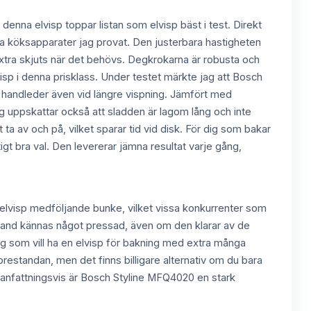
 denna elvisp toppar listan som elvisp bäst i test. Direkt
a köksapparater jag provat. Den justerbara hastigheten
xtra skjuts när det behövs. Degkrokarna är robusta och
visp i denna prisklass. Under testet märkte jag att Bosch
ta handleder även vid längre vispning. Jämfört med
ag uppskattar också att sladden är lagom lång och inte
tt ta av och på, vilket sparar tid vid disk. För dig som bakar
tigt bra val. Den levererar jämna resultat varje gång,
h elvisp medföljande bunke, vilket vissa konkurrenter som
ibland kännas något pressad, även om den klarar av de
ig som vill ha en elvisp för bakning med extra många
ll prestandan, men det finns billigare alternativ om du bara
mmanfattningsvis är Bosch Styline MFQ4020 en stark