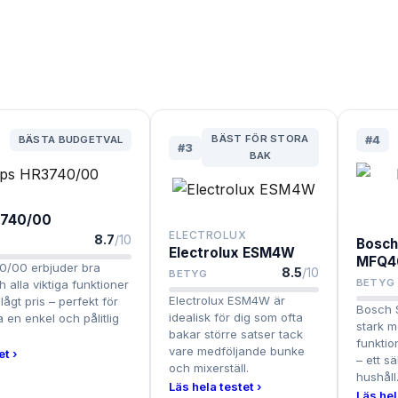
BÄST FÖR STORA
BÄSTA BUDGETVAL
#
4
#
3
BAK
3740/00
ELECTROLUX
8.7
/10
Bosch
Electrolux ESM4W
MFQ4
40/00 erbjuder bra
8.5
/10
BETYG
BETYG
 alla viktiga funktioner
Electrolux ESM4W är
 lågt pris – perfekt för
Bosch 
idealisk för dig som ofta
a en enkel och pålitlig
stark 
bakar större satser tack
funktion
vare medföljande bunke
et ›
– ett sä
och mixerställ.
hushåll
Läs hela testet ›
Läs hel