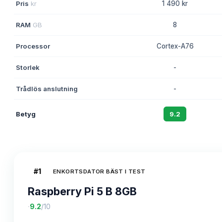
Pris
kr
1 490 kr
RAM
GB
8
Processor
Cortex-A76
Storlek
-
Trådlös anslutning
-
Betyg
9.2
#
1
ENKORTSDATOR BÄST I TEST
Raspberry Pi 5 B 8GB
·
9.2
/10