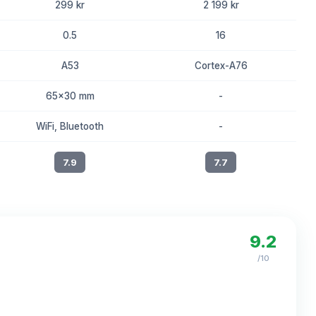
299 kr
2 199 kr
0.5
16
A53
Cortex-A76
65x30 mm
-
WiFi, Bluetooth
-
7.9
7.7
9.2
/10