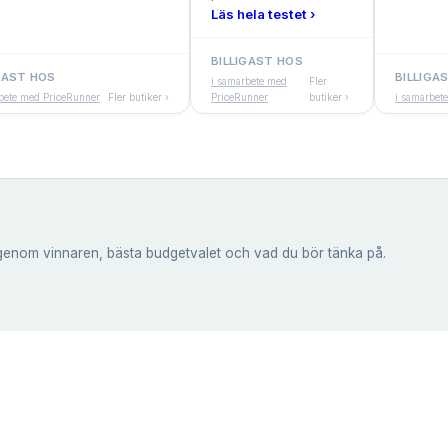
Läs hela testet ›
BILLIGAST HOS
GAST HOS
BILLIGA
i samarbete med
Fler
bete med PriceRunner
Fler butiker ›
PriceRunner
butiker ›
i samarbet
genom vinnaren, bästa budgetvalet och vad du bör tänka på.