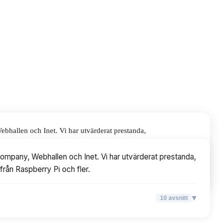
bhallen och Inet. Vi har utvärderat prestanda,
erry Pi och fler.
Company, Webhallen och Inet. Vi har utvärderat prestanda,
från Raspberry Pi och fler.
▾
10
avsnitt
▾
10
avsnitt