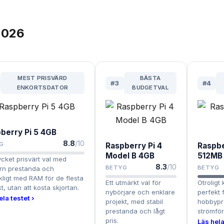
026
MEST PRISVÄRD
BÄSTA
#
3
#
4
ENKORTSDATOR
BUDGETVAL
berry Pi 5 4GB
8.8
/10
G
Raspberry Pi 4
Raspbe
Model B 4GB
512MB
ycket prisvärt val med
8.3
/10
BETYG
BETYG
n prestanda och
ckligt med RAM för de flesta
Ett utmärkt val för
Otroligt
t, utan att kosta skjortan.
nybörjare och enklare
perfekt 
ela testet ›
projekt, med stabil
hobbypro
prestanda och lågt
strömfö
pris.
Läs hela