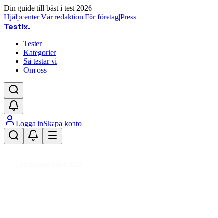
Din guide till bäst i test 2026
Hjälpcenter
|
Vår redaktion
|
För företag
|
Press
Testix
.
Tester
Kategorier
Så testar vi
Om oss
Logga in
Skapa konto
Hem
/
Dator
/
Datorer
/
Enkortsdatorer
Uppdaterad mars 2026
Enkortsdator bäst i test 2026 – j
Den bästa enkortsdatorn 2026 är Raspberry Pi 5 B 8GB, me