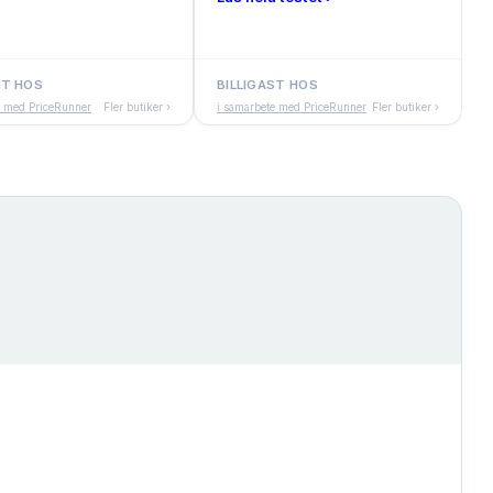
ST HOS
BILLIGAST HOS
e med PriceRunner
Fler butiker ›
i samarbete med PriceRunner
Fler butiker ›