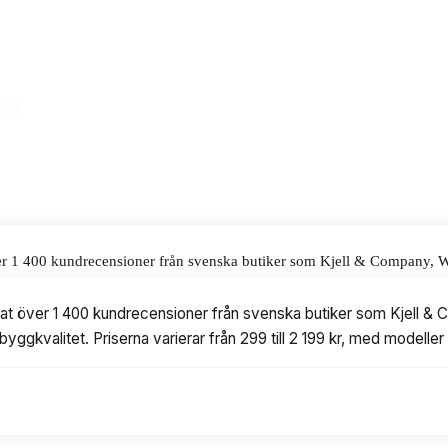
alar för våra omdömen.
026
över 1 400 kundrecensioner från svenska butiker som Kjell & Company, We
alitet. Priserna varierar från 299 till 2 199 kr, med modeller från Raspb
erat över 1 400 kundrecensioner från svenska butiker som Kjell & 
yggkvalitet. Priserna varierar från 299 till 2 199 kr, med modeller 