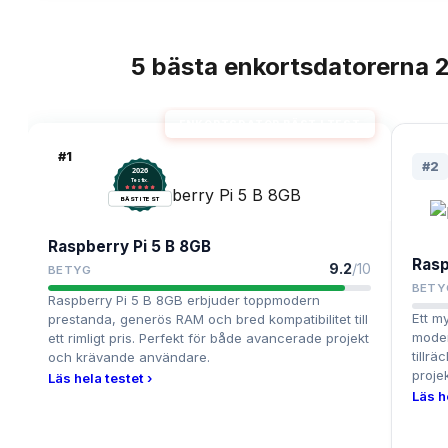
5
bästa
enkortsdatorerna
2
TOPPLISTA
ENKORTSDATOR BÄST I TEST
#
1
#
2
2026
.
Testix
BÄST I TEST
Raspberry Pi 5 B 8GB
Rasp
9.2
/10
BETYG
BETY
Raspberry Pi 5 B 8GB erbjuder toppmodern
Ett m
prestanda, generös RAM och bred kompatibilitet till
moder
ett rimligt pris. Perfekt för både avancerade projekt
tillrä
och krävande användare.
projek
Läs hela testet ›
Läs h