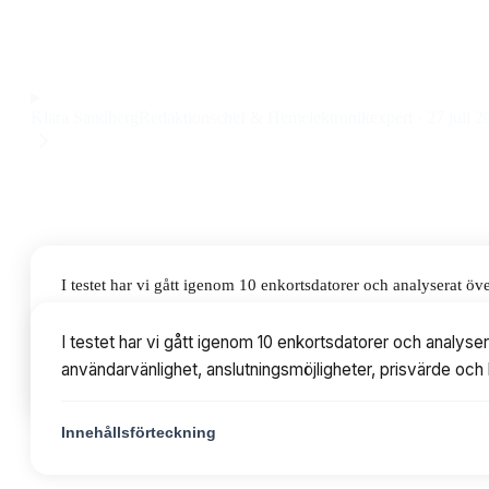
och 8 GB RAM till ett pris på 1 490 kr.
Observera att vi kan få provision via återförsäljarlänkar. Inga varumärken bet
Klara Sandberg
Redaktionschef & Hemelektronikexpert
·
27 juli 2
I testet har vi gått igenom 10 enkortsdatorer och analyserat 
användarvänlighet, anslutningsmöjligheter, prisvärde och byggkv
I testet har vi gått igenom 10 enkortsdatorer och analys
användarvänlighet, anslutningsmöjligheter, prisvärde och b
Innehållsförteckning
Innehållsförteckning