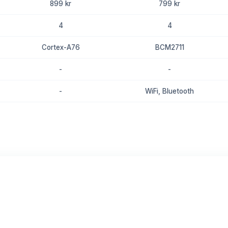
899 kr
799 kr
4
4
Cortex-A76
BCM2711
-
-
-
WiFi, Bluetooth
8.8
8.3