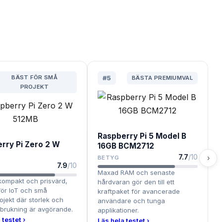
BÄST FÖR SMÅ
#
5
BÄSTA PREMIUMVAL
PROJEKT
Raspberry Pi 5 Model B
rry Pi Zero 2 W
16GB BCM2712
7.7
/10
›
BETYG
7.9
/10
Maxad RAM och senaste
 kompakt och prisvärd,
hårdvaran gör den till ett
för IoT och små
kraftpaket för avancerade
jekt där storlek och
användare och tunga
rbrukning är avgörande.
applikationer.
 testet ›
Läs hela testet ›