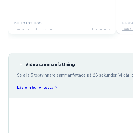
BILLI
BILLIGAST HOS
i samar
i samarbete med PriceRunner
Fler butiker ›
Videosammanfattning
Se alla
5
testvinnare sammanfattade på 26 sekunder. Vi går i
›
Läs om hur vi testar