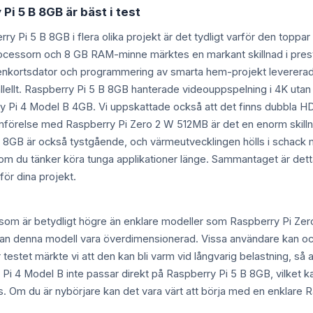
Pi 5 B 8GB är bäst i test
rry Pi 5 B 8GB i flera olika projekt är det tydligt varför den toppar 
essorn och 8 GB RAM-minne märktes en markant skillnad i presta
enkortsdator och programmering av smarta hem-projekt levererade 
llellt. Raspberry Pi 5 B 8GB hanterade videouppspelning i 4K utan 
 Pi 4 Model B 4GB. Vi uppskattade också att det finns dubbla HD
mförelse med Raspberry Pi Zero 2 W 512MB är det en enorm skillnad
 8GB är också tystgående, och värmeutvecklingen hölls i schack me
 om du tänker köra tunga applikationer länge. Sammantaget är dett
 för dina projekt.
 som är betydligt högre än enklare modeller som Raspberry Pi Ze
on, kan denna modell vara överdimensionerad. Vissa användare kan 
er testet märkte vi att den kan bli varm vid långvarig belastning, s
ry Pi 4 Model B inte passar direkt på Raspberry Pi 5 B 8GB, vilket ka
pris. Om du är nybörjare kan det vara värt att börja med en enklar