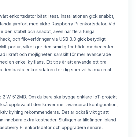
vårt enkortsdator bäst i test. Installationen gick snabbt,
nda jämfört med äldre Raspberry Pi enkortsdator. Vid
den stabilt och snabbt, även när flera tunga
hack, och filöverföringar via USB 3.0 gick betydligt
MI-portar, vilket gör den smidig för både mediecenter
 i kraft och möjligheter, särskilt för mer avancerade
d en enkel kylfläns. Ett tips är att använda ett bra
a den bästa enkortsdatorn för dig som vill ha maximal
ro 2 W 512MB. Om du bara ska bygga enklare IoT-projekt
också uppleva att den kräver mer avancerad konfiguration,
å aktiv kylning rekommenderas. Det är också viktigt att
n innebära extra kostnader. Slutligen är tillgången ibland
e Raspberry Pi enkortsdator och uppgradera senare.