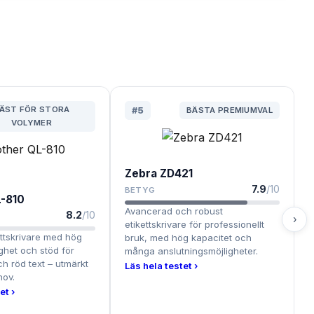
ÄST FÖR STORA
#
5
BÄSTA PREMIUMVAL
VOLYMER
Zebra ZD421
7.9
/10
BETYG
L-810
Avancerad och robust
8.2
/10
›
etikettskrivare för professionellt
kettskrivare med hög
bruk, med hög kapacitet och
ighet och stöd för
många anslutningsmöjligheter.
h röd text – utmärkt
Läs hela testet ›
hov.
et ›