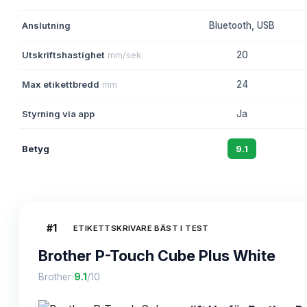
Anslutning
Bluetooth, USB
Utskriftshastighet
mm/sek
20
Max etikettbredd
mm
24
Styrning via app
Ja
Betyg
9.1
#
1
ETIKETTSKRIVARE BÄST I TEST
Brother P-Touch Cube Plus White
·
Brother
9.1
/10