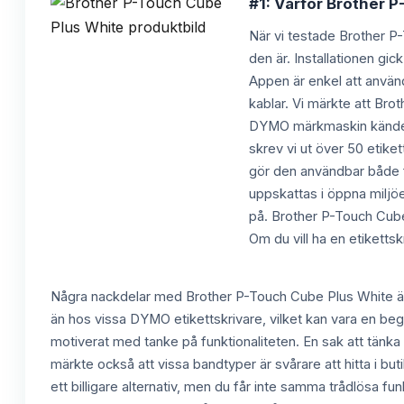
#1: Varför Brother P
När vi testade Brother P
den är. Installationen gi
Appen är enkel att använda
kablar. Vi märkte att Bro
DYMO märkmaskin kändes B
skrev vi ut över 50 etiket
gör den användbar både f
uppskattas i öppna miljöe
på. Brother P-Touch Cube P
Om du vill ha en etiketts
Några nackdelar med Brother P-Touch Cube Plus White är a
än hos vissa DYMO etikettskrivare, vilket kan vara en beg
motiverat med tanke på funktionaliteten. En sak att tänka på
märkte också att vissa bandtyper är svårare att hitta i b
ett billigare alternativ, men du får inte samma trådlösa fun