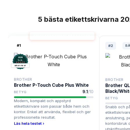
5
bästa
etikettskrivarna
20
TOPPLISTA
ETIKETTSKRIVARE BÄST I TEST
#
1
#
2
B
2026
.
Testix
BÄST I TEST
BROTHER
BROTHER
Brother P-Touch Cube Plus White
Brother Q
Black/Whit
9.1
/10
BETYG
BETYG
Modern, kompakt och appstyrd
etikettskrivare som passar både hem och
Snabb och pål
kontor. Enkel att använda, flexibel och ger
etikettskriva
professionella resultat.
anslutning, p
Läs hela testet ›
kontorsbruk 
utskriftsvolym