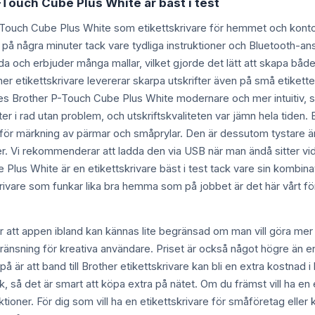
-Touch Cube Plus White är bäst i test
-Touch Cube Plus White som etikettskrivare för hemmet och kontor
ck på några minuter tack vare tydliga instruktioner och Bluetooth-a
 och erbjuder många mallar, vilket gjorde det lätt att skapa både sn
ther etikettskrivare levererar skarpa utskrifter även på små etikett
rother P-Touch Cube Plus White modernare och mer intuitiv, särski
ter i rad utan problem, och utskriftskvaliteten var jämn hela tiden. 
ör märkning av pärmar och småprylar. Den är dessutom tystare än 
r. Vi rekommenderar att ladda den via USB när man ändå sitter vid d
lus White är en etikettskrivare bäst i test tack vare sin kombinatio
krivare som funkar lika bra hemma som på jobbet är det här vårt fö
tt appen ibland kan kännas lite begränsad om man vill göra mer a
ränsning för kreativa användare. Priset är också något högre än e
 är att band till Brother etikettskrivare kan bli en extra kostnad i
utik, så det är smart att köpa extra på nätet. Om du främst vill 
ktioner. För dig som vill ha en etikettskrivare för småföretag eller