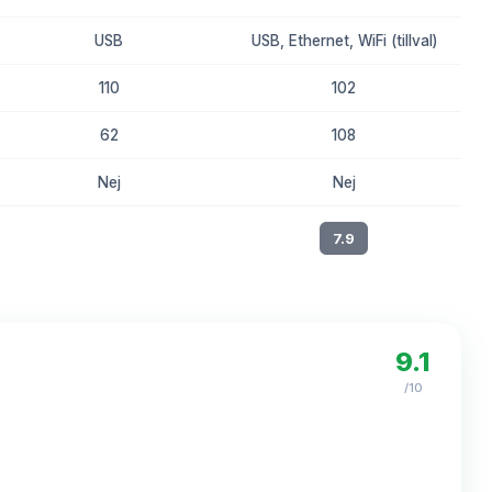
USB
USB, Ethernet, WiFi (tillval)
110
102
62
108
Nej
Nej
8.2
7.9
9.1
/10