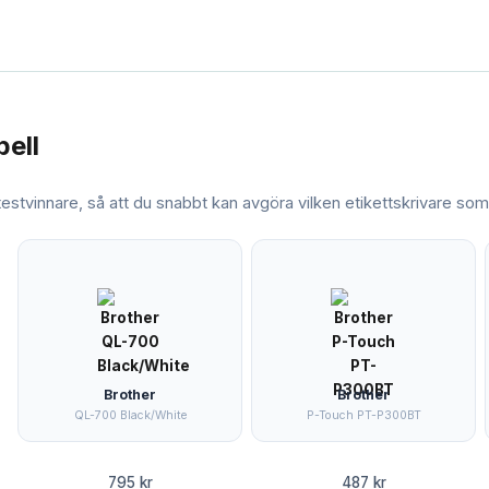
bell
 testvinnare, så att du snabbt kan avgöra vilken
etikettskrivare
som 
Brother
Brother
QL-700 Black/White
P-Touch PT-P300BT
795 kr
487 kr