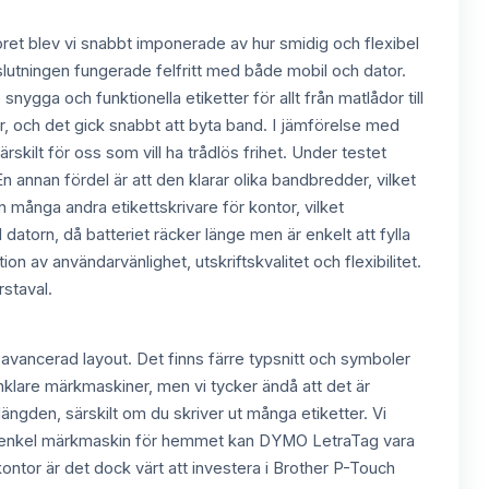
et blev vi snabbt imponerade av hur smidig och flexibel
nslutningen fungerade felfritt med både mobil och dator.
ygga och funktionella etiketter för allt från matlådor till
er, och det gick snabbt att byta band. I jämförelse med
lt för oss som vill ha trådlös frihet. Under testet
En annan fördel är att den klarar olika bandbredder, vilket
många andra etikettskrivare för kontor, vilket
atorn, då batteriet räcker länge men är enkelt att fylla
n av användarvänlighet, utskriftskvalitet och flexibilitet.
rstaval.
vancerad layout. Det finns färre typsnitt och symboler
nklare märkmaskiner, men vi tycker ändå att det är
 längden, särskilt om du skriver ut många etiketter. Vi
ha en enkel märkmaskin för hemmet kan DYMO LetraTag vara
 kontor är det dock värt att investera i Brother P-Touch