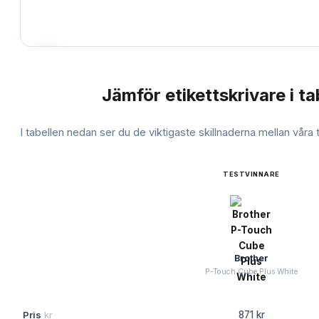
Jämför
etikettskrivare
i ta
JÄMFÖRELSE
I tabellen nedan ser du de viktigaste skillnaderna mellan våra
TESTVINNARE
Brother
P-Touch Cube Plus White
Pris
kr
871 kr