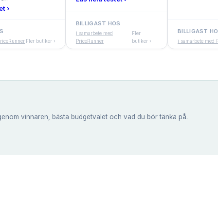
et ›
BILLIGAST HOS
OS
BILLIGAST H
i samarbete med
Fler
PriceRunner
Fler butiker ›
PriceRunner
butiker ›
i samarbete med 
genom vinnaren, bästa budgetvalet och vad du bör tänka på.