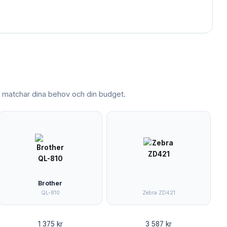
matchar dina behov och din budget.
Brother
QL-810
Zebra ZD421
1 375 kr
3 587 kr