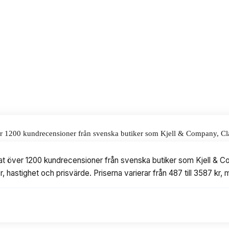
ett pris på 871 kr.
alar för våra omdömen.
över 1200 kundrecensioner från svenska butiker som Kjell & Company, Cla
värde. Priserna varierar från 487 till 3587 kr, med modeller från DYMO 
serat över 1200 kundrecensioner från svenska butiker som Kjell &
er, hastighet och prisvärde. Priserna varierar från 487 till 3587 k