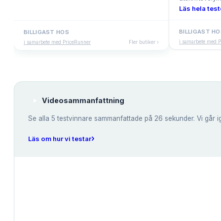
Läs hela test
BILLIGAST H
BILLIGAST HOS
i samarbete med 
i samarbete med PriceRunner
Fler butiker ›
Videosammanfattning
Se alla
5
testvinnare sammanfattade på 26 sekunder. Vi går i
›
Läs om hur vi testar