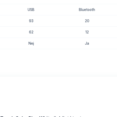
USB
Bluetooth
93
20
62
12
Nej
Ja
8.8
8.5