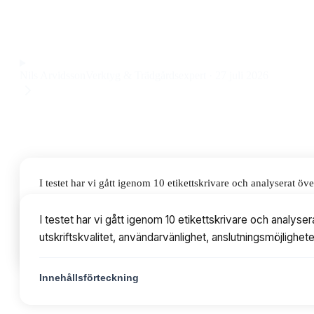
användarvänlig etikettskrivare för både hem och kontor till 
Observera att vi kan få provision via återförsäljarlänkar. Inga varumärken bet
Nils Arvidsson
Verktyg & Trädgårdsexpert
·
27 juli 2026
I testet har vi gått igenom 10 etikettskrivare och analyserat 
användarvänlighet, anslutningsmöjligheter, hastighet och pris
I testet har vi gått igenom 10 etikettskrivare och analy
utskriftskvalitet, användarvänlighet, anslutningsmöjlighet
Innehållsförteckning
Innehållsförteckning