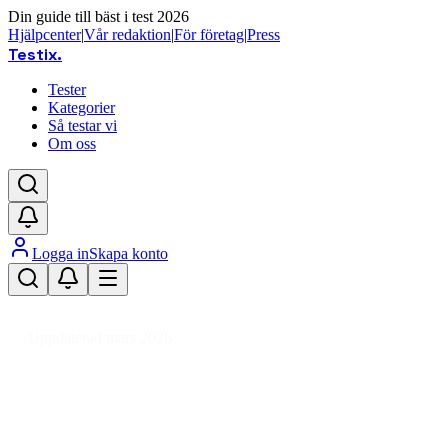
Din guide till bäst i test 2026
Hjälpcenter
|
Vår redaktion
|
För företag
|
Press
Testix
.
Tester
Kategorier
Så testar vi
Om oss
Logga in
Skapa konto
Hem
/
Hemmet
/
Kontorsutrustning
/
Kontorsmaterial
/
Märkmaskiner & Etikette
Uppdaterad mars 2026
Etikettskrivare bäst i test 2026 
Den bästa etikettskrivaren 2026 är Brother P-Touch Cube Pl