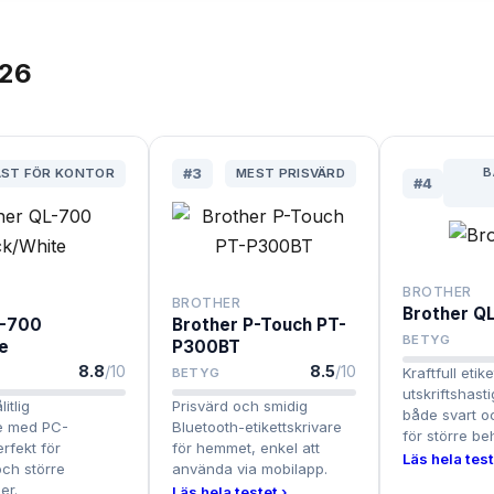
26
B
ÄST FÖR KONTOR
#
3
MEST PRISVÄRD
#
4
BROTHER
BROTHER
Brother Q
L-700
Brother P-Touch PT-
BETYG
e
P300BT
8.8
/10
8.5
/10
Kraftfull eti
BETYG
utskriftshast
itlig
Prisvärd och smidig
både svart oc
re med PC-
Bluetooth-etikettskrivare
för större be
erfekt för
för hemmet, enkel att
Läs hela test
och större
använda via mobilapp.
er.
Läs hela testet ›