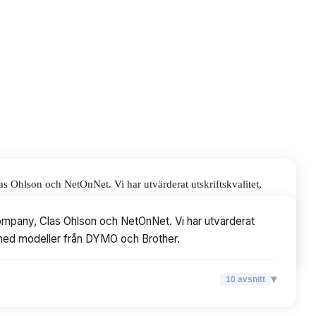
s Ohlson och NetOnNet. Vi har utvärderat utskriftskvalitet,
och Brother.
 Company, Clas Ohlson och NetOnNet. Vi har utvärderat
r, med modeller från DYMO och Brother.
▾
10
avsnitt
▾
10
avsnitt