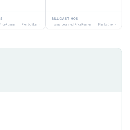
OS
BILLIGAST HOS
PriceRunner
Fler butiker ›
i samarbete med PriceRunner
Fler butiker ›