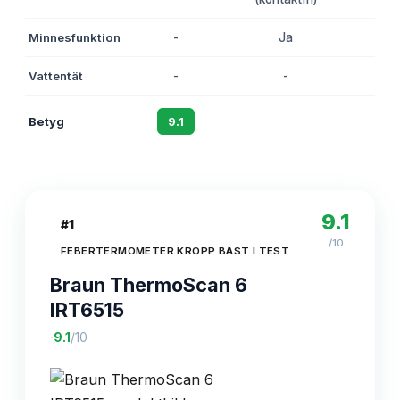
Minnesfunktion
-
Ja
-
Vattentät
-
-
J
Betyg
9.1
8.7
8.
9.1
#
1
/10
FEBERTERMOMETER KROPP BÄST I TEST
Braun ThermoScan 6
IRT6515
·
9.1
/10