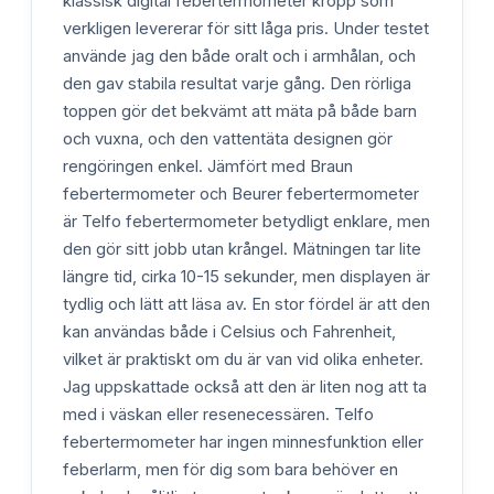
klassisk digital febertermometer kropp som
verkligen levererar för sitt låga pris. Under testet
använde jag den både oralt och i armhålan, och
den gav stabila resultat varje gång. Den rörliga
toppen gör det bekvämt att mäta på både barn
och vuxna, och den vattentäta designen gör
rengöringen enkel. Jämfört med Braun
febertermometer och Beurer febertermometer
är Telfo febertermometer betydligt enklare, men
den gör sitt jobb utan krångel. Mätningen tar lite
längre tid, cirka 10-15 sekunder, men displayen är
tydlig och lätt att läsa av. En stor fördel är att den
kan användas både i Celsius och Fahrenheit,
vilket är praktiskt om du är van vid olika enheter.
Jag uppskattade också att den är liten nog att ta
med i väskan eller resenecessären. Telfo
febertermometer har ingen minnesfunktion eller
feberlarm, men för dig som bara behöver en