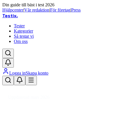
Din guide till bäst i test 2026
Hjälpcenter
|
Vår redaktion
|
För företag
|
Press
Testix
.
Tester
Kategorier
Så testar vi
Om oss
Logga in
Skapa konto
Hem
/
Hälsa
/
Hälsa
/
Febertermometrar
/
Febertermometer kropp
Uppdaterad mars 2026
Febertermometer kropp bäst i test
– snabb och säker
temperaturmätning 2026