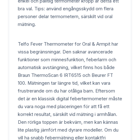
enkel och pålitlig termometer kropp är detta ett
bra val. Tips: använd engångsskydd om flera
personer delar termometern, särskilt vid oral
mätning.
Telfo Fever Thermometer for Oral & Armpit har
vissa begränsningar. Den saknar avancerade
funktioner som minnesfunktion, feberlarm och
automatisk avstängning, vilket finns hos både
Braun ThermoScan 6 IRT6515 och Beurer FT
100. Mätningen tar längre tid, vilket kan vara
frustrerande om du har otåliga barn. Eftersom
det är en klassisk digital febertermometer måste
du vara noga med placeringen för att få ett
korrekt resultat, särskilt vid mätning i armhålan.
Den rörliga toppen är bekväm, men kan kännas
lite plastig jämfört med dyrare modeller. Om du
vill ha snabb febermätning eller kontaktfri