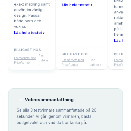
Prisvärd d
exakt mätning samt
Läs hela testet ›
termomet
användarvänlig
användas
design. Passar
rektalt ell
både barn och
armhålan
vuxna.
pålitlig fö
Läs hela testet ›
hemmabr
Läs hela 
BILLIGAST HOS
BILLIGAST HOS
BILLIGAS
Fler
i samarbete med
i samarbete med
Fler
i samarbete
butiker
PriceRunner
PriceRunner
butiker ›
PriceRunner
›
Videosammanfattning
Se alla
3
testvinnare sammanfattade på 26
sekunder. Vi går igenom vinnaren, bästa
budgetvalet och vad du bör tänka på.