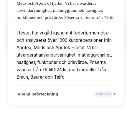
Meds och Apotek Hjärtat. Vi har utvärderat
användarvänlighet, mätnoggrannhet, hastighet,
funktioner och prisvärde. Priserna varierar från 79 till
524 kr, med modeller från Braun, Beurer och Telfo.
I testet har vi gått igenom 4 febertermometrar
och analyserat över 1200 kundrecensioner från
▾
Innehållsförteckning
8
avsnitt
Apotea, Meds och Apotek Hjärtat. Vi har
utvärderat användarvänlighet, mätnoggrannhet,
hastighet, funktioner och prisvärde. Priserna
varierar från 79 till 524 kr, med modeller från
Braun, Beurer och Telfo.
▾
Innehållsförteckning
8
avsnitt
TOPPLISTA