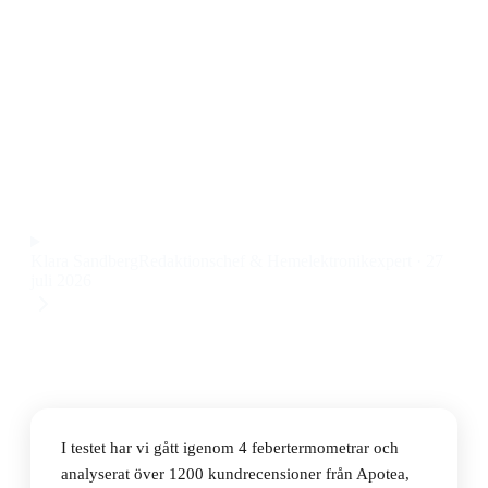
Den bästa febertermometern 2026 är Braun
ThermoScan 6 IRT6515, en örontermometer med
infraröd mätning och hög noggrannhet till ett pris på
440 kr.
Observera att vi kan få provision via återförsäljarlänkar. Inga
varumärken betalar för våra omdömen.
Klara Sandberg
Redaktionschef & Hemelektronikexpert
·
27
juli 2026
I testet har vi gått igenom 4 febertermometrar och
analyserat över 1200 kundrecensioner från Apotea,