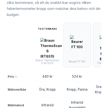
våra testvinnare, så att du snabbt kan avgöra vilken
febertermometer kropp
som matchar dina behov och din
budget.
TESTVINNARE
Telfo 
Braun ThermoScan
Beurer FT 100
Thermome
6 IRT6515
Pris
kr
440 kr
524 kr
79 
Oralt, 
Mätområde
Öra, Kropp
Kropp, Panna
Kropp, 
Infraröd
Mätmetod
Infraröd
Digi
(kontaktfri)