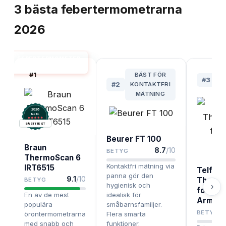
3
bästa
febertermometrarna
2026
FEBERTERMOMETER
KROPP BÄST I TEST
#
1
BÄST FÖR
#
3
#
2
KONTAKTFRI
B
MÄTNING
2026
.
Testix
BÄST I TEST
Beurer FT 100
Braun
8.7
/10
BETYG
ThermoScan 6
Kontaktfri mätning via
IRT6515
Telfo F
panna gör den
9.1
/10
Therm
BETYG
hygienisk och
›
for Ora
En av de mest
idealisk för
Armpit
populära
småbarnsfamiljer.
BETYG
örontermometrarna
Flera smarta
med snabb och
funktioner.