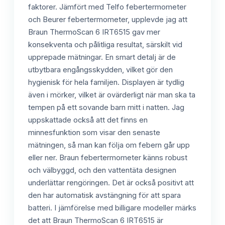
faktorer. Jämfört med Telfo febertermometer
och Beurer febertermometer, upplevde jag att
Braun ThermoScan 6 IRT6515 gav mer
konsekventa och pålitliga resultat, särskilt vid
upprepade mätningar. En smart detalj är de
utbytbara engångsskydden, vilket gör den
hygienisk för hela familjen. Displayen är tydlig
även i mörker, vilket är ovärderligt när man ska ta
tempen på ett sovande barn mitt i natten. Jag
uppskattade också att det finns en
minnesfunktion som visar den senaste
mätningen, så man kan följa om febern går upp
eller ner. Braun febertermometer känns robust
och välbyggd, och den vattentäta designen
underlättar rengöringen. Det är också positivt att
den har automatisk avstängning för att spara
batteri. I jämförelse med billigare modeller märks
det att Braun ThermoScan 6 IRT6515 är