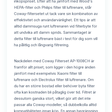
inköpspriset. Efter att ha jämfört med Wood's
HEPA-filter och Philips filter till luftrenare, står
Coway-filtersetet ut tack vare sin kombination av
effektivitet och användarvänlighet. Ett tips är att
alltid dammsuga runt luftrenaren vid filterbyte för
att undvika att damm sprids. Sammantaget är
detta filter till luftrenare bäst i test för dig som vill
ha pålitlig och långvarig filtrering.
Nackdelen med Coway Filterset AP-1008CH är
framför allt priset, som ligger i den högre änden
jämfört med exempelvis Xiaomi filter till
luftrenare och Electrolux filter till luftrenare. Om
du har en större bostad eller behöver byta filter
ofta kan kostnaden bli påtaglig över tid. Filtret är
dessutom ganska stort, vilket gör att det inte
passar alla Coway-modeller, så dubbelkolla alltid
kompatibiliteten innan köp. En annan begränsning