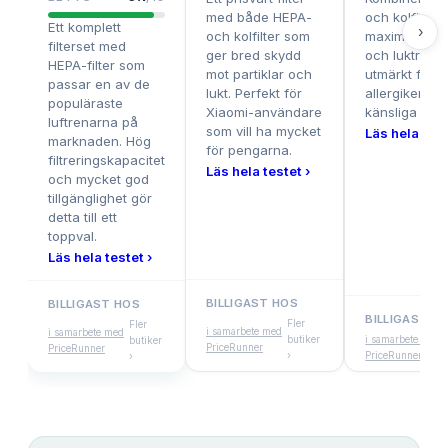
med både HEPA-
och kolfilter 
Ett komplett
›
och kolfilter som
maximal parti
filterset med
ger bred skydd
och luktredu
HEPA-filter som
mot partiklar och
utmärkt för
passar en av de
lukt. Perfekt för
allergiker oc
populäraste
Xiaomi-användare
känsliga hush
luftrenarna på
som vill ha mycket
Läs hela test
marknaden. Hög
för pengarna.
filtreringskapacitet
Läs hela testet ›
och mycket god
tillgänglighet gör
detta till ett
toppval.
Läs hela testet ›
BILLIGAST HOS
BILLIGAST HOS
BILLIGAST H
Fler
Fler
i samarbete med
i samarbete med
butiker
i samarbete med
butiker
PriceRunner
PriceRunner
›
PriceRunner
›