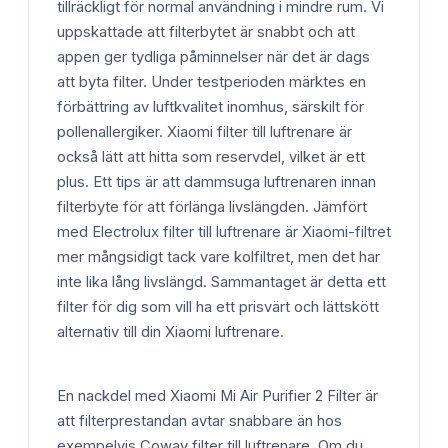
tillräckligt för normal användning i mindre rum. Vi
uppskattade att filterbytet är snabbt och att
appen ger tydliga påminnelser när det är dags
att byta filter. Under testperioden märktes en
förbättring av luftkvalitet inomhus, särskilt för
pollenallergiker. Xiaomi filter till luftrenare är
också lätt att hitta som reservdel, vilket är ett
plus. Ett tips är att dammsuga luftrenaren innan
filterbyte för att förlänga livslängden. Jämfört
med Electrolux filter till luftrenare är Xiaomi-filtret
mer mångsidigt tack vare kolfiltret, men det har
inte lika lång livslängd. Sammantaget är detta ett
filter för dig som vill ha ett prisvärt och lättskött
alternativ till din Xiaomi luftrenare.
En nackdel med Xiaomi Mi Air Purifier 2 Filter är
att filterprestandan avtar snabbare än hos
exempelvis Coway filter till luftrenare. Om du