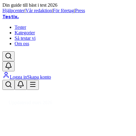
Din guide till bäst i test 2026
Hjälpcenter
|
Vår redaktion
|
För företag
|
Press
Testix
.
Tester
Kategorier
Så testar vi
Om oss
Logga in
Skapa konto
Hem
/
Hemmet
/
Hem
/
Inomhusklimat
/
Filter till luftrenare
Uppdaterad mars 2026
Bäst i test: Filter till luftrenare
2026 – HEPA och kolfilter för
renare luft