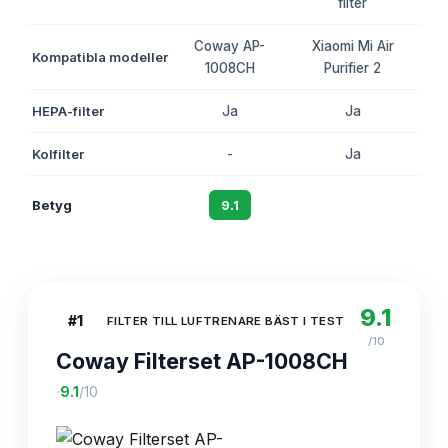
filter
Coway AP-
Xiaomi Mi Air
Kompatibla modeller
Cow
1008CH
Purifier 2
HEPA-filter
Ja
Ja
Kolfilter
-
Ja
Betyg
9.1
8.7
9.1
#
1
FILTER TILL LUFTRENARE BÄST I TEST
/10
Coway Filterset AP-1008CH
·
9.1
/10