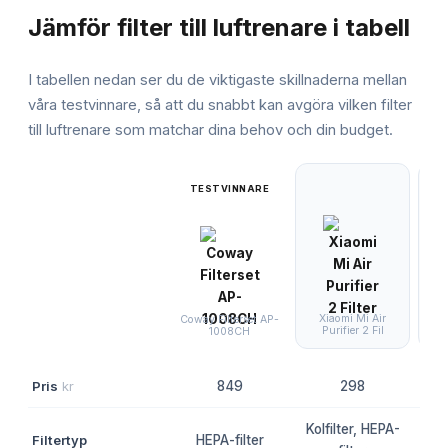
Jämför
filter till luftrenare
i tabell
I tabellen nedan ser du de viktigaste skillnaderna mellan
våra testvinnare, så att du snabbt kan avgöra vilken
filter
till luftrenare
som matchar dina behov och din budget.
TESTVINNARE
Xiaomi Mi Air
Co
Coway Filterset AP-
Purifier 2 Fil
1008CH
Pris
kr
849
298
Kolfilter, HEPA-
H
Filtertyp
HEPA-filter