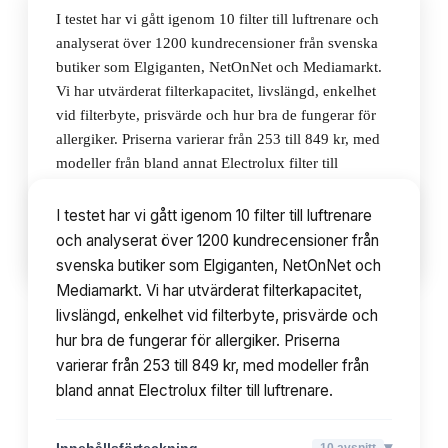
I testet har vi gått igenom 10 filter till luftrenare och
analyserat över 1200 kundrecensioner från svenska
butiker som Elgiganten, NetOnNet och Mediamarkt.
Vi har utvärderat filterkapacitet, livslängd, enkelhet
vid filterbyte, prisvärde och hur bra de fungerar för
allergiker. Priserna varierar från 253 till 849 kr, med
modeller från bland annat Electrolux filter till
luftrenare.
I testet har vi gått igenom 10 filter till luftrenare
och analyserat över 1200 kundrecensioner från
▾
Innehållsförteckning
10
avsnitt
svenska butiker som Elgiganten, NetOnNet och
Mediamarkt. Vi har utvärderat filterkapacitet,
livslängd, enkelhet vid filterbyte, prisvärde och
hur bra de fungerar för allergiker. Priserna
varierar från 253 till 849 kr, med modeller från
bland annat Electrolux filter till luftrenare.
▾
Innehållsförteckning
10
avsnitt