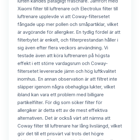
luften kändes påtagligt fräschare. Jämfört med
Xiaomi filter till luftrenare och Electrolux filter till
luftrenare upplevde vi att Coway-filtersetet
fångade upp mer pollen och småpartiklar, vilket
är avgörande för allergiker. En tydlig fördel är att
filterbytet är enkelt, och filterprestandan håller i
sig även efter flera veckors användning. Vi
testade även att köra luftrenaren på högsta
effekt i ett större vardagsrum och Coway-
filtersetet levererade jämn och hög luftkvalitet
inomhus. En annan observation är att filtret inte
släpper igenom några obehagliga lukter, vilket
ibland kan vara ett problem med billigare
partikelfilter. För dig som söker filter för
allergiker är detta ett av de mest effektiva
alternativen. Det är också värt att nämna att
Coway filter till luftrenare har lång livslängd, vilket
gör det till ett prisvärt val trots det högre