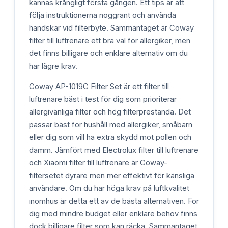
kännas krångligt första gången. Ett tips är att
följa instruktionerna noggrant och använda
handskar vid filterbyte. Sammantaget är Coway
filter till luftrenare ett bra val för allergiker, men
det finns billigare och enklare alternativ om du
har lägre krav.
Coway AP-1019C Filter Set är ett filter till
luftrenare bäst i test för dig som prioriterar
allergivänliga filter och hög filterprestanda. Det
passar bäst för hushåll med allergiker, småbarn
eller dig som vill ha extra skydd mot pollen och
damm. Jämfört med Electrolux filter till luftrenare
och Xiaomi filter till luftrenare är Coway-
filtersetet dyrare men mer effektivt för känsliga
användare. Om du har höga krav på luftkvalitet
inomhus är detta ett av de bästa alternativen. För
dig med mindre budget eller enklare behov finns
dock billigare filter som kan räcka. Sammantaget