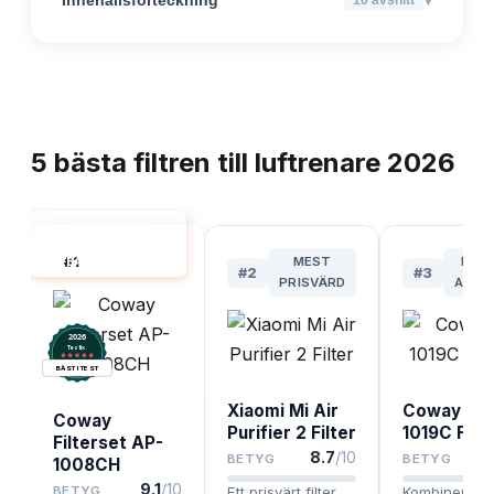
TOPPLISTA
5
bästa
filtren till luftrenare
2026
FILTER TILL
LUFTRENARE
#
1
MEST
BÄS
BÄST I TEST
#
2
#
3
PRISVÄRD
ALLE
2026
.
Testix
BÄST I TEST
Xiaomi Mi Air
Coway AP
Coway
Purifier 2 Filter
1019C Filt
Filterset AP-
8.7
/10
BETYG
BETYG
1008CH
9.1
/10
BETYG
Ett prisvärt filter
Kombinerar 