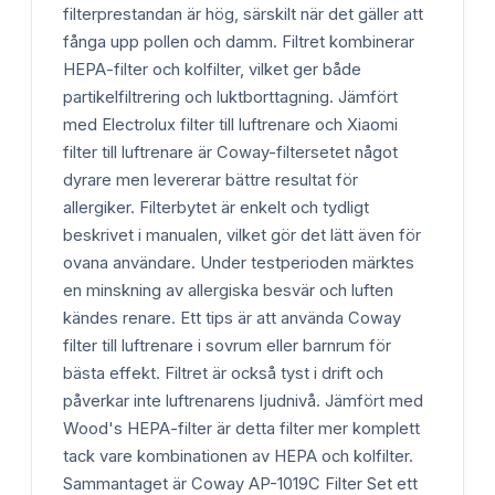
filterprestandan är hög, särskilt när det gäller att
fånga upp pollen och damm. Filtret kombinerar
HEPA-filter och kolfilter, vilket ger både
partikelfiltrering och luktborttagning. Jämfört
med Electrolux filter till luftrenare och Xiaomi
filter till luftrenare är Coway-filtersetet något
dyrare men levererar bättre resultat för
allergiker. Filterbytet är enkelt och tydligt
beskrivet i manualen, vilket gör det lätt även för
ovana användare. Under testperioden märktes
en minskning av allergiska besvär och luften
kändes renare. Ett tips är att använda Coway
filter till luftrenare i sovrum eller barnrum för
bästa effekt. Filtret är också tyst i drift och
påverkar inte luftrenarens ljudnivå. Jämfört med
Wood's HEPA-filter är detta filter mer komplett
tack vare kombinationen av HEPA och kolfilter.
Sammantaget är Coway AP-1019C Filter Set ett