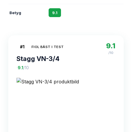
Betyg
9.1
8.7
8.4
9.1
#
1
FIOL BÄST I TEST
/10
Stagg VN-3/4
·
9.1
/10