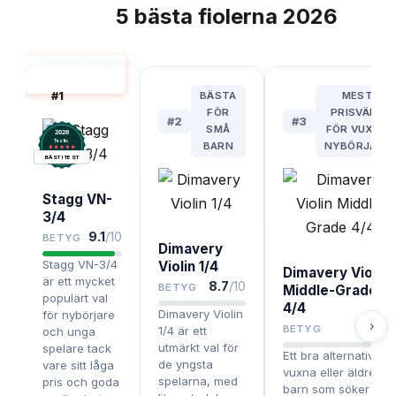
5
bästa
fiolerna
2026
TOPPLISTA
FIOL BÄST I
TEST
#
1
BÄSTA
MEST
FÖR
PRISVÄRD
#
2
#
3
SMÅ
FÖR VUXNA
2026
.
Testix
BARN
NYBÖRJARE
BÄST I TEST
Stagg VN-
3/4
9.1
/10
BETYG
Dimavery
Stagg VN-3/4
Violin 1/4
Dimavery Violin
är ett mycket
8.7
/10
BETYG
Middle-Grade
populärt val
4/4
Dimavery Violin
för nybörjare
›
8.4
/1
BETYG
1/4 är ett
och unga
utmärkt val för
spelare tack
Ett bra alternativ för
de yngsta
vare sitt låga
vuxna eller äldre
spelarna, med
pris och goda
barn som söker en