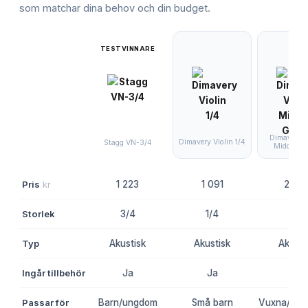
som matchar dina behov och din budget.
TESTVINNARE
Dimavery V
Dimavery Violin 1/4
Stagg VN-3/4
Middle-G
Pris
kr
1 223
1 091
2 67
Storlek
3/4
1/4
4/4
Typ
Akustisk
Akustisk
Akusti
Ingår tillbehör
Ja
Ja
-
Passar för
Barn/ungdom
Små barn
Vuxna/äldr