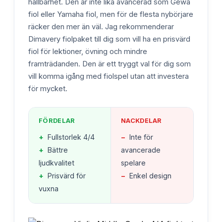
hållbarhet. Den är inte lika avancerad som Gewa
fiol eller Yamaha fiol, men för de flesta nybörjare
räcker den mer än väl. Jag rekommenderar
Dimavery fiolpaket till dig som vill ha en prisvärd
fiol för lektioner, övning och mindre
framträdanden. Den är ett tryggt val för dig som
vill komma igång med fiolspel utan att investera
för mycket.
FÖRDELAR
NACKDELAR
+
Fullstorlek 4/4
−
Inte för
+
Bättre
avancerade
ljudkvalitet
spelare
+
Prisvärd för
−
Enkel design
vuxna