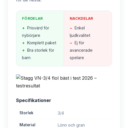
för de flesta.
FÖRDELAR
NACKDELAR
+
Prisvärd för
−
Enkel
nybörjare
ljudkvalitet
+
Komplett paket
−
Ej för
+
Bra storlek för
avancerade
barn
spelare
Specifikationer
Storlek
3/4
Material
Lönn och gran