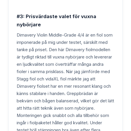
#3: Prisvärdaste valet för vuxna
nybörjare
Dimavery Violin Middle-Grade 4/4 är en fiol som
imponerade på mig under testet, särskilt med
tanke på priset. Den här Dimavery fiolmodellen
är tydligt riktad till vuxna nybörjare och levererar
en ljudkvalitet som överträffar många andra
fioler i samma prisklass. När jag jämförde med
Stagg fiol och vidaXL fiol märkte jag att
Dimavery fiolset har en mer resonant klang och
känns stabilare i handen. Greppbrädan är
bekväm och bågen balanserad, vilket gör det lätt
att hitta rätt teknik även som nybörjare.
Monteringen gick snabbt och alla tillbehör som
ingår i fiolpaketet håller god kvalitet. Under
testet höll stämningen bra även efter flera