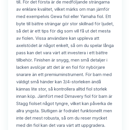
till. För det första är de medföljande strängarna
av enklare kvalitet, vilket märks om man jämför
med exempelvis Gewa fiol eller Yamaha fiol. Ett
byte till bättre strängar gör stor skillnad för ljudet,
så det är ett tips för dig som vill få ut det mesta
av fiolen. Vissa användare kan uppleva att
axelstödet är något enkelt, så om du spelar långa
pass kan det vara värt att investera i ett bättre
tillbehör. Finishen är snygg, men små detaljer i
lacken avslöjar att det är en fiol för nybörjare
snarare än ett premiuminstrument. För barn med
väldigt små händer kan 3/4-storleken ändå
kännas lite stor, så kontrollera alltid fiol storlek
innan köp. Jämfört med Dimavery fiol för barn är
Stagg fiolset något tyngre, vilket kan påverka de
allra yngsta. Slutligen är fodralet funktionellt men
inte det mest robusta, så om du reser mycket
med din fiol kan det vara värt att uppgradera.