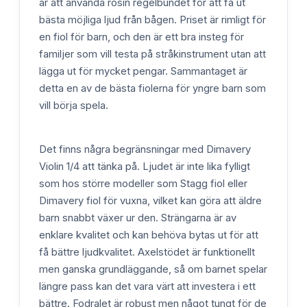
är att använda rosin regelbundet för att få ut
bästa möjliga ljud från bågen. Priset är rimligt för
en fiol för barn, och den är ett bra insteg för
familjer som vill testa på stråkinstrument utan att
lägga ut för mycket pengar. Sammantaget är
detta en av de bästa fiolerna för yngre barn som
vill börja spela.
Det finns några begränsningar med Dimavery
Violin 1/4 att tänka på. Ljudet är inte lika fylligt
som hos större modeller som Stagg fiol eller
Dimavery fiol för vuxna, vilket kan göra att äldre
barn snabbt växer ur den. Strängarna är av
enklare kvalitet och kan behöva bytas ut för att
få bättre ljudkvalitet. Axelstödet är funktionellt
men ganska grundläggande, så om barnet spelar
längre pass kan det vara värt att investera i ett
bättre. Fodralet är robust men något tungt för de