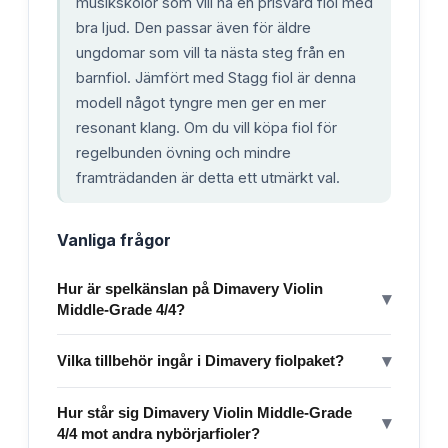
musikskolor som vill ha en prisvärd fiol med
bra ljud. Den passar även för äldre
ungdomar som vill ta nästa steg från en
barnfiol. Jämfört med Stagg fiol är denna
modell något tyngre men ger en mer
resonant klang. Om du vill köpa fiol för
regelbunden övning och mindre
framträdanden är detta ett utmärkt val.
Vanliga frågor
Hur är spelkänslan på Dimavery Violin
▾
Middle-Grade 4/4?
▾
Vilka tillbehör ingår i Dimavery fiolpaket?
Hur står sig Dimavery Violin Middle-Grade
▾
4/4 mot andra nybörjarfioler?