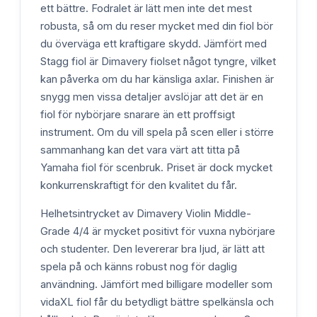
ett bättre. Fodralet är lätt men inte det mest
robusta, så om du reser mycket med din fiol bör
du överväga ett kraftigare skydd. Jämfört med
Stagg fiol är Dimavery fiolset något tyngre, vilket
kan påverka om du har känsliga axlar. Finishen är
snygg men vissa detaljer avslöjar att det är en
fiol för nybörjare snarare än ett proffsigt
instrument. Om du vill spela på scen eller i större
sammanhang kan det vara värt att titta på
Yamaha fiol för scenbruk. Priset är dock mycket
konkurrenskraftigt för den kvalitet du får.
Helhetsintrycket av Dimavery Violin Middle-
Grade 4/4 är mycket positivt för vuxna nybörjare
och studenter. Den levererar bra ljud, är lätt att
spela på och känns robust nog för daglig
användning. Jämfört med billigare modeller som
vidaXL fiol får du betydligt bättre spelkänsla och