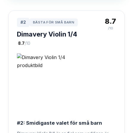
8.7
#
2
BÄSTA FÖR SMÅ BARN
/10
Dimavery Violin 1/4
·
8.7
/10
#2: Smidigaste valet för små barn