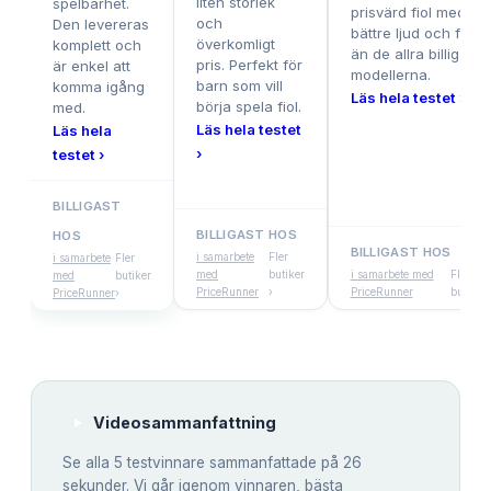
liten storlek
spelbarhet.
prisvärd fiol med
och
Den levereras
bättre ljud och finis
överkomligt
komplett och
än de allra billigaste
pris. Perfekt för
är enkel att
modellerna.
barn som vill
komma igång
Läs hela testet ›
börja spela fiol.
med.
Läs hela testet
Läs hela
›
testet ›
BILLIGAST
BILLIGAST HOS
HOS
BILLIGAST HOS
i samarbete
Fler
i samarbete
Fler
med
butiker
i samarbete med
Fler
med
butiker
PriceRunner
›
PriceRunner
butiker 
PriceRunner
›
Videosammanfattning
Se alla
5
testvinnare sammanfattade på 26
sekunder. Vi går igenom vinnaren, bästa