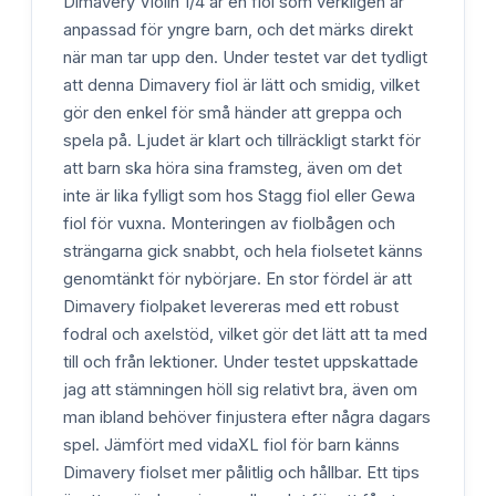
Dimavery Violin 1/4 är en fiol som verkligen är
anpassad för yngre barn, och det märks direkt
när man tar upp den. Under testet var det tydligt
att denna Dimavery fiol är lätt och smidig, vilket
gör den enkel för små händer att greppa och
spela på. Ljudet är klart och tillräckligt starkt för
att barn ska höra sina framsteg, även om det
inte är lika fylligt som hos Stagg fiol eller Gewa
fiol för vuxna. Monteringen av fiolbågen och
strängarna gick snabbt, och hela fiolsetet känns
genomtänkt för nybörjare. En stor fördel är att
Dimavery fiolpaket levereras med ett robust
fodral och axelstöd, vilket gör det lätt att ta med
till och från lektioner. Under testet uppskattade
jag att stämningen höll sig relativt bra, även om
man ibland behöver finjustera efter några dagars
spel. Jämfört med vidaXL fiol för barn känns
Dimavery fiolset mer pålitlig och hållbar. Ett tips