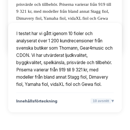
prisvärde och tillbehör. Priserna varierar från 919 till
9 321 kr, med modeller från bland annat Stagg fiol,
Dimavery fiol, Yamaha fiol, vidaXL fiol och Gewa
fiol.
I testet har vi gått igenom 10 fioler och
analyserat över 1 200 kundrecensioner från
▾
Innehållsförteckning
10
avsnitt
svenska butiker som Thomann, Gear4music och
CDON. Vi har utvärderat ljudkvalitet,
byggkvalitet, spelkänsla, prisvärde och tillbehör.
Priserna varierar från 919 till 9 321 kr, med
modeller från bland annat Stagg fiol, Dimavery
fiol, Yamaha fiol, vidaXL fiol och Gewa fiol.
▾
Innehållsförteckning
10
avsnitt