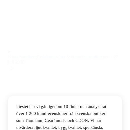
Den bästa fiolen 2026 är Stagg VN-3/4, en fiol som
imponerar med stabil kvalitet, bra ljud och lättspelad
känsla till ett pris på 1 223 kr.
Observera att vi kan få provision via återförsäljarlänkar. Inga
varumärken betalar för våra omdömen.
Klara Sandberg
Redaktionschef & Hemelektronikexpert
·
27
juli 2026
I testet har vi gått igenom 10 fioler och analyserat
över 1 200 kundrecensioner från svenska butiker
som Thomann, Gear4music och CDON. Vi har
utvärderat ljudkvalitet, byggkvalitet, spelkänsla,