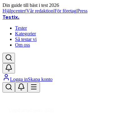
Din guide till bäst i test 2026
Hjälpcenter
|
Vår redaktion
|
För företag
|
Press
Testix
.
Tester
Kategorier
Så testar vi
Om oss
Logga in
Skapa konto
Hem
/
Ljud & TV
/
Musikinstrument & Tillbehör
/
Musikinstrument
/
Stränginstrument
/
Fiol
Uppdaterad mars 2026
Bästa fiolen 2026 – vårt test av
fioler för nybörjare och barn