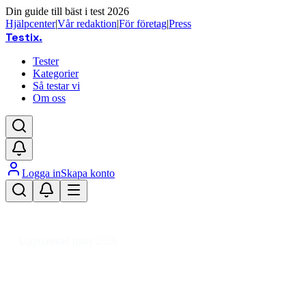
Din guide till bäst i test 2026
Hjälpcenter
|
Vår redaktion
|
För företag
|
Press
Testix
.
Tester
Kategorier
Så testar vi
Om oss
Logga in
Skapa konto
Hem
/
Hemmet
/
Inredning & Möbler
/
Belysning
/
Ljusslingor & Ljuslister
/
Flaggstångsbelysning
Uppdaterad mars 2026
Flaggstångsbelysning test 2026 –
bästa LED och installationstips