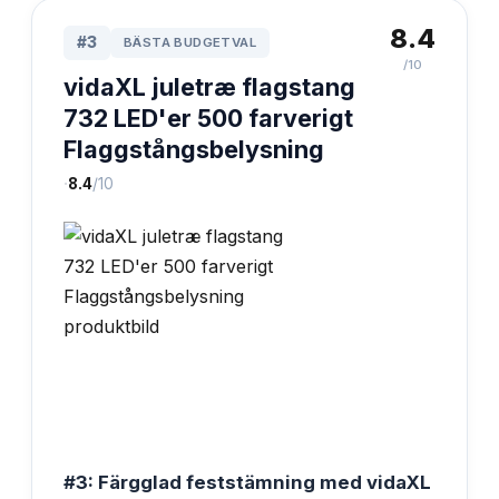
8.4
#
3
BÄSTA BUDGETVAL
/10
vidaXL juletræ flagstang
732 LED'er 500 farverigt
Flaggstångsbelysning
·
8.4
/10
#3: Färgglad feststämning med vidaXL