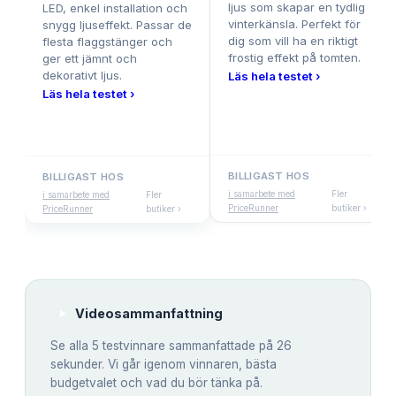
ljus som skapar en tydlig
LED, enkel installation och
vinterkänsla. Perfekt för
snygg ljuseffekt. Passar de
dig som vill ha en riktigt
flesta flaggstänger och
frostig effekt på tomten.
ger ett jämnt och
dekorativt ljus.
Läs hela testet ›
Läs hela testet ›
BILLIGAST HOS
BILLIGAST HOS
i samarbete med
Fler
i samarbete med
Fler
PriceRunner
butiker ›
PriceRunner
butiker ›
Videosammanfattning
Se alla
5
testvinnare sammanfattade på 26
sekunder. Vi går igenom vinnaren, bästa
budgetvalet och vad du bör tänka på.