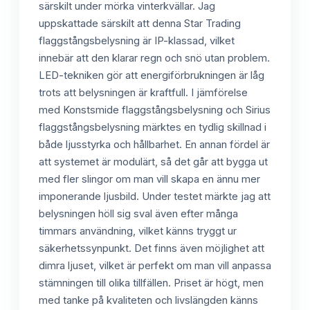
särskilt under mörka vinterkvällar. Jag
uppskattade särskilt att denna Star Trading
flaggstångsbelysning är IP-klassad, vilket
innebär att den klarar regn och snö utan problem.
LED-tekniken gör att energiförbrukningen är låg
trots att belysningen är kraftfull. I jämförelse
med Konstsmide flaggstångsbelysning och Sirius
flaggstångsbelysning märktes en tydlig skillnad i
både ljusstyrka och hållbarhet. En annan fördel är
att systemet är modulärt, så det går att bygga ut
med fler slingor om man vill skapa en ännu mer
imponerande ljusbild. Under testet märkte jag att
belysningen höll sig sval även efter många
timmars användning, vilket känns tryggt ur
säkerhetssynpunkt. Det finns även möjlighet att
dimra ljuset, vilket är perfekt om man vill anpassa
stämningen till olika tillfällen. Priset är högt, men
med tanke på kvaliteten och livslängden känns