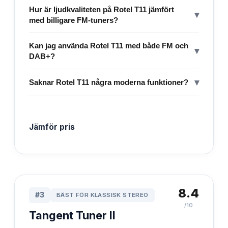
Hur är ljudkvaliteten på Rotel T11 jämfört
▾
med billigare FM-tuners?
Kan jag använda Rotel T11 med både FM och
▾
DAB+?
▾
Saknar Rotel T11 några moderna funktioner?
Jämför pris
8.4
#
3
BÄST FÖR KLASSISK STEREO
/10
Tangent Tuner II