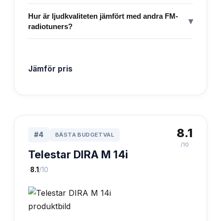
Hur är ljudkvaliteten jämfört med andra FM-
▾
radiotuners?
Jämför pris
8.1
#
4
BÄSTA BUDGETVAL
/10
Telestar DIRA M 14i
·
8.1
/10