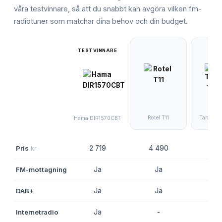
våra testvinnare, så att du snabbt kan avgöra vilken
fm-
radiotuner
som matchar dina behov och din budget.
TESTVINNARE
Rotel T11
Tangent T
Hama DIR1570CBT
Pris
kr
2 719
4 490
2 1
FM-mottagning
Ja
Ja
J
DAB+
Ja
Ja
J
Internetradio
Ja
-
-