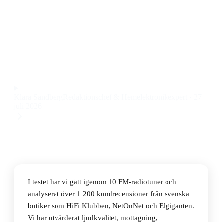
Den bästa FM-radiotunern 2026 är Hama
DIR1570CBT, en mångsidig modell med FM, DAB+,
internetradio och Bluetooth till ett pris på 2 719 kr.
Observera att vi kan få provision via återförsäljarlänkar. Inga
varumärken betalar för våra omdömen.
Klara Sandberg
Redaktionschef & Hemelektronikexpert
·
27
juli 2026
I testet har vi gått igenom 10 FM-radiotuner och
analyserat över 1 200 kundrecensioner från svenska
butiker som HiFi Klubben, NetOnNet och Elgiganten.
Vi har utvärderat ljudkvalitet, mottagning,