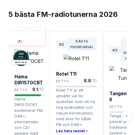
TOPPLISTA
5
bästa
FM-radiotunerna
2026
FM-
RADIOTUNER
#
1
BÄSTA
BÄ
BÄST I TEST
#
2
PREMIUMVAL
FÖ
#
3
KLASS
2026
.
Testix
STE
BÄST I TEST
Rotel T11
Hama
8.8
/10
BETYG
DIR1570CBT
9.1
/10
BETYG
Rotel T11 är ett
Tangent T
utmärkt val för
Hama
II
audiofiler som vill ha
DIR1570CBT
8
BETYG
hög ljudkvalitet och
kombinerar FM,
robust konstruktion,
Tangent Tuner
›
DAB+,
med stöd för både
passar perfek
internetradio
FM och DAB+.
traditionella h
och CD-
Läs hela testet ›
system och
spelare med