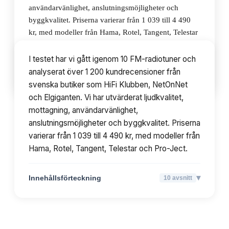
användarvänlighet, anslutningsmöjligheter och
byggkvalitet. Priserna varierar från 1 039 till 4 490
kr, med modeller från Hama, Rotel, Tangent, Telestar
och Pro-Ject.
I testet har vi gått igenom 10 FM-radiotuner och
analyserat över 1 200 kundrecensioner från
▾
Innehållsförteckning
10
avsnitt
svenska butiker som HiFi Klubben, NetOnNet
och Elgiganten. Vi har utvärderat ljudkvalitet,
mottagning, användarvänlighet,
anslutningsmöjligheter och byggkvalitet. Priserna
varierar från 1 039 till 4 490 kr, med modeller från
Hama, Rotel, Tangent, Telestar och Pro-Ject.
▾
Innehållsförteckning
10
avsnitt