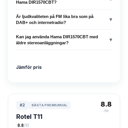
Hama DIR1570CBT?
Är ljudkvaliteten på FM lika bra som på
▾
DAB+ och internetradio?
Kan jag använda Hama DIR1570CBT med
▾
äldre stereoanläggningar?
Jämför pris
8.8
#
2
BÄSTA PREMIUMVAL
/10
Rotel T11
·
8.8
/10