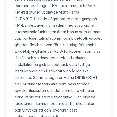
exempelvis Tangent FM-radiotuner och Rotel
FM-radiotuner upplevde vi att Hama
DIR1570CBT hade något bättre mottagning på
FM-bandet, även i områden med svag signal.
Internetradiofunktionen är en bonus som öppnar
upp för tusentals stationer, och Bluetooth-stödet
gör den flexibel även för streaming från mobil.
En detalj vi gillade var RDS-funktionen, som visar
låtinfo och stationstext direkt i displayen.
Installationen gick snabbt tack vare tydliga
instruktioner, och fjärrkontrollen är logiskt
utformad. Sammantaget är Hama DIR1570CBT
en FM-tuner testvinnare som passar både
teknikentusiasten och den som bara vill ha en
enkel radio för stereoanläggning. Den digitala
radiotunern känns modern och framtidssäker,
och vi tycker att den levererar bäst
helhetsupplevelse i testet.