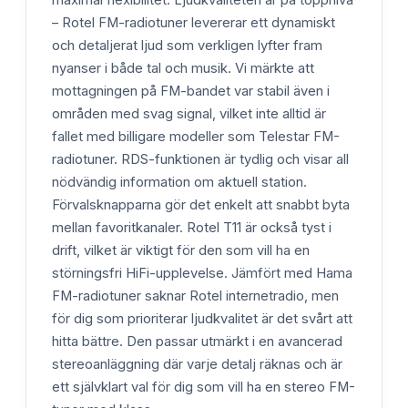
maximal flexibilitet. Ljudkvaliteten är på toppnivå
– Rotel FM-radiotuner levererar ett dynamiskt
och detaljerat ljud som verkligen lyfter fram
nyanser i både tal och musik. Vi märkte att
mottagningen på FM-bandet var stabil även i
områden med svag signal, vilket inte alltid är
fallet med billigare modeller som Telestar FM-
radiotuner. RDS-funktionen är tydlig och visar all
nödvändig information om aktuell station.
Förvalsknapparna gör det enkelt att snabbt byta
mellan favoritkanaler. Rotel T11 är också tyst i
drift, vilket är viktigt för den som vill ha en
störningsfri HiFi-upplevelse. Jämfört med Hama
FM-radiotuner saknar Rotel internetradio, men
för dig som prioriterar ljudkvalitet är det svårt att
hitta bättre. Den passar utmärkt i en avancerad
stereoanläggning där varje detalj räknas och är
ett självklart val för dig som vill ha en stereo FM-