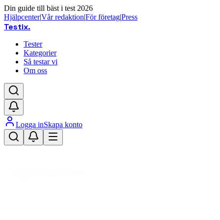
Din guide till bäst i test 2026
Hjälpcenter
|
Vår redaktion
|
För företag
|
Press
Testix
.
Tester
Kategorier
Så testar vi
Om oss
Logga in
Skapa konto
Hem
/
Ljud & TV
/
HiFi-system & Stereodelar
/
Radioapparater
/
FM
/
FM-radiotuner
Uppdaterad mars 2026
FM-radiotuner bäst i test 2026 –
våra favoriter för stereo och radio