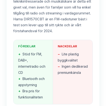
teknikintresserade och musikälskare är detta ett
givet val, men även för familjer som vill ha enkel
tillgång till radio och streaming i vardagsrummet.
Hama DIR1570CBT är en FM-radiotuner bäst i
test som lever upp till sitt rykte och är vårt
förstahandsval för 2024.
FÖRDELAR
NACKDELAR
+
Stöd för FM,
−
Lite plastig
DAB+,
byggkvalitet
internetradio och
−
Ingen dedikerad
CD
premiumkänsla
+
Bluetooth och
appstyrning
+
Bra pris för
funktionaliteten