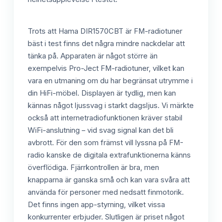
Trots att Hama DIR1570CBT är FM-radiotuner
bäst i test finns det några mindre nackdelar att
tänka på. Apparaten är något större än
exempelvis Pro-Ject FM-radiotuner, vilket kan
vara en utmaning om du har begränsat utrymme i
din HiFi-möbel. Displayen är tydlig, men kan
kännas något ljussvag i starkt dagsljus. Vi märkte
också att internetradiofunktionen kräver stabil
WiFi-anslutning – vid svag signal kan det bli
avbrott. För den som främst vill lyssna på FM-
radio kanske de digitala extrafunktionerna känns
överflödiga. Fjärrkontrollen är bra, men
knapparna är ganska små och kan vara svåra att
använda för personer med nedsatt finmotorik.
Det finns ingen app-styrning, vilket vissa
konkurrenter erbjuder. Slutligen är priset något