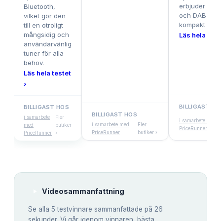
erbjuder båd
Bluetooth,
och DAB+ i et
vilket gör den
kompakt form
till en otroligt
mångsidig och
Läs hela test
användarvänlig
tuner för alla
behov.
Läs hela testet
›
BILLIGAST HO
BILLIGAST HOS
BILLIGAST HOS
F
i samarbete
Fler
i samarbete med
i samarbete med
Fler
med
butiker
PriceRunner
PriceRunner
butiker ›
›
PriceRunner
›
Videosammanfattning
Se alla
5
testvinnare sammanfattade på 26
sekunder. Vi går igenom vinnaren, bästa