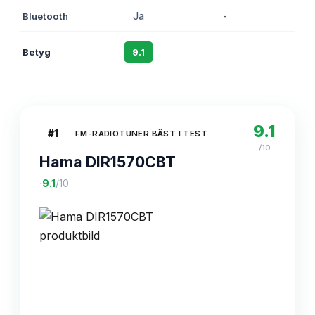
Bluetooth
Ja
-
-
Betyg
9.1
8.8
8.
9.1
#
1
FM-RADIOTUNER BÄST I TEST
/10
Hama DIR1570CBT
·
9.1
/10