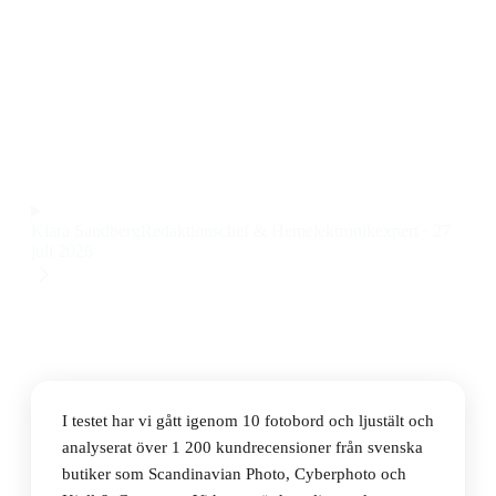
Den bästa fotoborden och ljustälten 2026 är Foldio
Foldable Studio Foldio3, som kombinerar smidig
hopfällbar design med stark LED-belysning till ett pris
på 1 600 kr.
Observera att vi kan få provision via återförsäljarlänkar. Inga
varumärken betalar för våra omdömen.
Klara Sandberg
Redaktionschef & Hemelektronikexpert
·
27
juli 2026
I testet har vi gått igenom 10 fotobord och ljustält och
analyserat över 1 200 kundrecensioner från svenska
butiker som Scandinavian Photo, Cyberphoto och