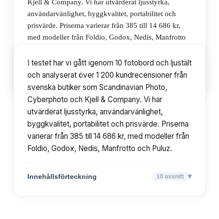
Kjell & Company. Vi har utvärderat ljusstyrka,
användarvänlighet, byggkvalitet, portabilitet och
prisvärde. Priserna varierar från 385 till 14 686 kr,
med modeller från Foldio, Godox, Nedis, Manfrotto
och Puluz.
I testet har vi gått igenom 10 fotobord och ljustält
och analyserat över 1 200 kundrecensioner från
▾
Innehållsförteckning
10
avsnitt
svenska butiker som Scandinavian Photo,
Cyberphoto och Kjell & Company. Vi har
utvärderat ljusstyrka, användarvänlighet,
byggkvalitet, portabilitet och prisvärde. Priserna
varierar från 385 till 14 686 kr, med modeller från
Foldio, Godox, Nedis, Manfrotto och Puluz.
▾
Innehållsförteckning
10
avsnitt