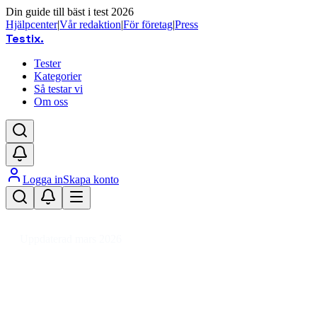
Din guide till bäst i test 2026
Hjälpcenter
|
Vår redaktion
|
För företag
|
Press
Testix
.
Tester
Kategorier
Så testar vi
Om oss
Logga in
Skapa konto
Hem
/
Foto
/
Studio & Ljussättning
/
Fotobord & Ljustält
Uppdaterad mars 2026
Bäst i test: Fotobord och ljustält
2026 för studio och produktfoto