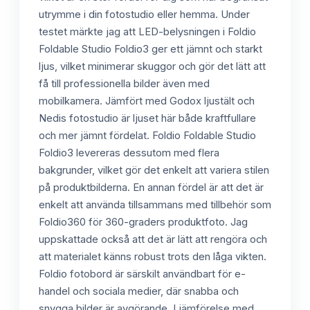
utrymme i din fotostudio eller hemma. Under
testet märkte jag att LED-belysningen i Foldio
Foldable Studio Foldio3 ger ett jämnt och starkt
ljus, vilket minimerar skuggor och gör det lätt att
få till professionella bilder även med
mobilkamera. Jämfört med Godox ljustält och
Nedis fotostudio är ljuset här både kraftfullare
och mer jämnt fördelat. Foldio Foldable Studio
Foldio3 levereras dessutom med flera
bakgrunder, vilket gör det enkelt att variera stilen
på produktbilderna. En annan fördel är att det är
enkelt att använda tillsammans med tillbehör som
Foldio360 för 360-graders produktfoto. Jag
uppskattade också att det är lätt att rengöra och
att materialet känns robust trots den låga vikten.
Foldio fotobord är särskilt användbart för e-
handel och sociala medier, där snabba och
snygga bilder är avgörande. I jämförelse med