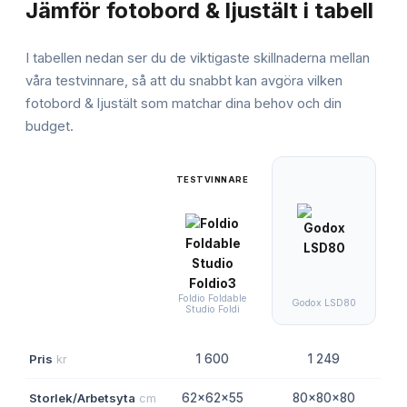
Jämför
fotobord & ljustält
i tabell
I tabellen nedan ser du de viktigaste skillnaderna mellan
våra testvinnare, så att du snabbt kan avgöra vilken
fotobord & ljustält
som matchar dina behov och din
budget.
TESTVINNARE
N
Foldio Foldable
Godox LSD80
Studio Foldi
Pris
kr
1 600
1 249
Storlek/Arbetsyta
cm
62x62x55
80x80x80