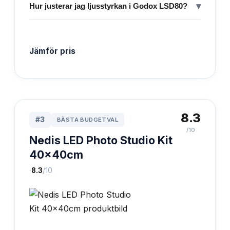
▾
Hur justerar jag ljusstyrkan i Godox LSD80?
Jämför pris
8.3
#
3
BÄSTA BUDGETVAL
/10
Nedis LED Photo Studio Kit
40x40cm
·
8.3
/10