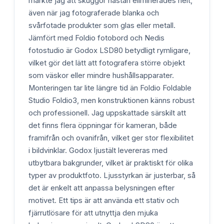
märkte jag att skuggor nästan eliminerades helt,
även när jag fotograferade blanka och
svårfotade produkter som glas eller metall.
Jämfört med Foldio fotobord och Nedis
fotostudio är Godox LSD80 betydligt rymligare,
vilket gör det lätt att fotografera större objekt
som väskor eller mindre hushållsapparater.
Monteringen tar lite längre tid än Foldio Foldable
Studio Foldio3, men konstruktionen känns robust
och professionell. Jag uppskattade särskilt att
det finns flera öppningar för kameran, både
framifrån och ovanifrån, vilket ger stor flexibilitet
i bildvinklar. Godox ljustält levereras med
utbytbara bakgrunder, vilket är praktiskt för olika
typer av produktfoto. Ljusstyrkan är justerbar, så
det är enkelt att anpassa belysningen efter
motivet. Ett tips är att använda ett stativ och
fjärrutlösare för att utnyttja den mjuka