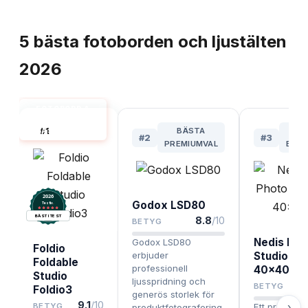
TOPPLISTA
5
bästa
fotoborden och ljustälten
2026
FOTOBORD &
LJUSTÄLT
#
1
BÄSTA
B
BÄST I TEST
#
2
#
3
PREMIUMVAL
BUD
2026
Godox LSD80
.
Testix
BÄST I TEST
8.8
/10
BETYG
Nedis LED
Godox LSD80
Foldio
erbjuder
Studio Kit
Foldable
professionell
40x40cm
Studio
ljusspridning och
BETYG
Foldio3
generös storlek för
9.1
/10
›
BETYG
Ett prisvärt l
produktfotografering,