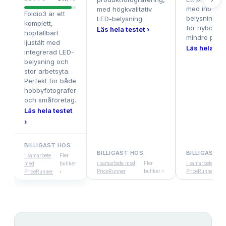
med inbygg
med högkvalitativ
Foldio3 är ett
belysning, p
LED-belysning.
komplett,
för nybörjar
Läs hela testet ›
hopfällbart
mindre produ
ljustält med
Läs hela tes
integrerad LED-
belysning och
stor arbetsyta.
Perfekt för både
hobbyfotografer
och småföretag.
Läs hela testet
›
BILLIGAST HOS
BILLIGAST HOS
BILLIGAST H
i samarbete
Fler
i samarbete med
Fler
i samarbete med
med
butiker
PriceRunner
butiker ›
PriceRunner
PriceRunner
›