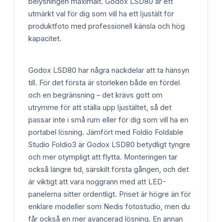
belysningen maximalt. Godox LSD80 är ett
utmärkt val för dig som vill ha ett ljustält för
produktfoto med professionell känsla och hög
kapacitet.
Godox LSD80 har några nackdelar att ta hänsyn
till. För det första är storleken både en fördel
och en begränsning – det krävs gott om
utrymme för att ställa upp ljustältet, så det
passar inte i små rum eller för dig som vill ha en
portabel lösning. Jämfört med Foldio Foldable
Studio Foldio3 är Godox LSD80 betydligt tyngre
och mer otympligt att flytta. Monteringen tar
också längre tid, särskilt första gången, och det
är viktigt att vara noggrann med att LED-
panelerna sitter ordentligt. Priset är högre än för
enklare modeller som Nedis fotostudio, men du
får också en mer avancerad lösning. En annan