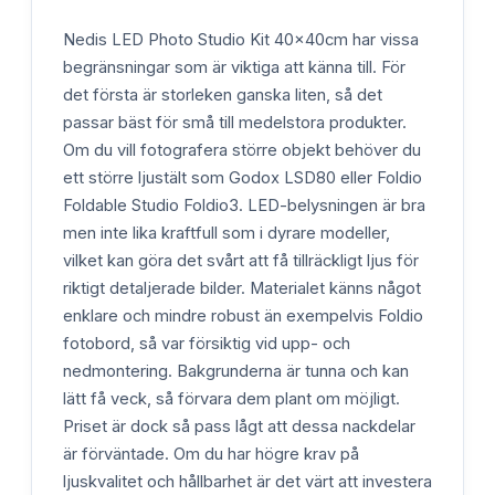
Nedis LED Photo Studio Kit 40x40cm har vissa
begränsningar som är viktiga att känna till. För
det första är storleken ganska liten, så det
passar bäst för små till medelstora produkter.
Om du vill fotografera större objekt behöver du
ett större ljustält som Godox LSD80 eller Foldio
Foldable Studio Foldio3. LED-belysningen är bra
men inte lika kraftfull som i dyrare modeller,
vilket kan göra det svårt att få tillräckligt ljus för
riktigt detaljerade bilder. Materialet känns något
enklare och mindre robust än exempelvis Foldio
fotobord, så var försiktig vid upp- och
nedmontering. Bakgrunderna är tunna och kan
lätt få veck, så förvara dem plant om möjligt.
Priset är dock så pass lågt att dessa nackdelar
är förväntade. Om du har högre krav på
ljuskvalitet och hållbarhet är det värt att investera