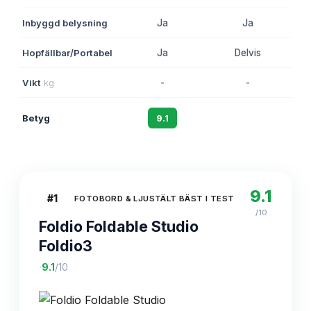
Inbyggd belysning
Ja
Ja
Hopfällbar/Portabel
Ja
Delvis
Vikt
kg
-
-
Betyg
9.1
8.8
9.1
#
1
FOTOBORD & LJUSTÄLT BÄST I TEST
/10
Foldio Foldable Studio
Foldio3
·
9.1
/10