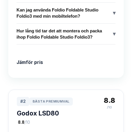
Kan jag använda Foldio Foldable Studio
▾
Foldio3 med min mobiltelefon?
Hur lång tid tar det att montera och packa
▾
ihop Foldio Foldable Studio Foldio3?
Jämför pris
8.8
#
2
BÄSTA PREMIUMVAL
/10
Godox LSD80
·
8.8
/10