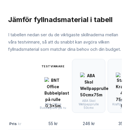
JÄMFÖRELSE
Jämför
fyllnadsmaterial
i tabell
I tabellen nedan ser du de viktigaste skillnaderna mellan
våra testvinnare, så att du snabbt kan avgöra vilken
fyllnadsmaterial
som matchar dina behov och din budget.
TESTVINNARE
ABA Skol
Staples
Wellpapprulle
Kraftpappe
BNT Office
50cmx
75cm
Bubbelplast på ru
Pris
kr
55 kr
246 kr
359 k