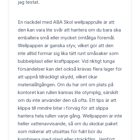
jag testat.
En nackdel med ABA Skol wellpapprulle är att
den kan vara lite svår att hantera om du bara ska
emballera små eller mycket ömtåliga föremål.
Wellpappen är ganska styv, vilket gör att den
inte alltid formar sig lika tätt runt småsaker som
bubbelplast eller kraftpapper. Vid riktigt tunga
försändelser kan det också krävas flera lager för
att uppnå tillräckligt skydd, vilket ökar
materialåtgången. Om du har ont om plats på
kontoret kan rullen kännas lite otymplig, särskilt
om du inte använder den så ofta. Ett tips är att
klippa till mindre bitar i förväg för att slippa
hantera hela rullen varje gång. Wellpappen är inte
heller vattenavvisande, så om du skickar paket
som riskerar att utsättas för fukt bör du
kombinera med plast eller sträckfilm. Jämfört