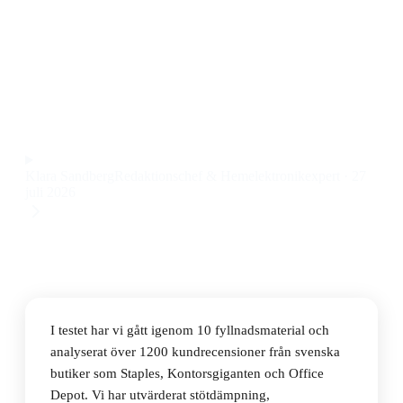
Den bästa fyllnadsmaterialet 2026 är BNT Office
Bubbelplast på rulle 0,3x5m, som kombinerar smidig
hantering med bra stötdämpning till ett pris på 55 kr.
Observera att vi kan få provision via återförsäljarlänkar. Inga
varumärken betalar för våra omdömen.
Klara Sandberg
Redaktionschef & Hemelektronikexpert
·
27
juli 2026
I testet har vi gått igenom 10 fyllnadsmaterial och
analyserat över 1200 kundrecensioner från svenska
butiker som Staples, Kontorsgiganten och Office
Depot. Vi har utvärderat stötdämpning,