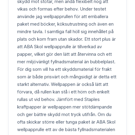
skydd mot stötar, men ändå flexibelt nog att
vikas och formas efter behov. Under testet
använde jag wellpapprullen för att emballera
paket med böcker, köksutrustning och även en
mindre tavla. I samtliga fall höll sig innehållet på
plats och kom fram utan skador. Ett stort plus är
att ABA Skol wellpapprulle är tillverkad av
papper, vilket gör den lätt att återvinna och ett
mer miljövänligt fyllnadsmaterial än bubbelplast.
För dig som vill ha ett skyddsmaterial för frakt
som är både prisvärt och mångsidigt är detta ett
starkt alternativ. Wellpappen är också lätt att
förvara, då rullen kan stå i ett hörn och enkelt
rullas ut vid behov. Jämfört med Staples
kraftpapper är wellpappen mer stötdämpande
och ger bättre skydd mot tryck utifrån. Om du
ofta skickar större eller tunga paket är ABA Skol
wellpapprulle ett av de bästa fyllnadsmaterialen