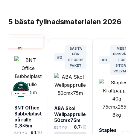
TOPPLISTA
5
bästa
fyllnadsmaterialen
2026
FYLLNADSMATERIAL
BÄST I TEST
#
1
BÄSTA
MEST
FÖR
PRISVÄRD
#
2
STÖRRE
#
3
FÖR
PAKET
STORA
VOLYMER
2026
.
Testix
BÄST I TEST
BNT Office
ABA Skol
Bubbelplast
Wellpapprulle
på rulle
50cmx75m
0,3x5m
8.7
/10
BETYG
Staples
9.1
/10
BETYG