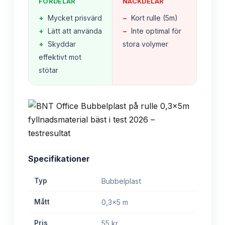
FÖRDELAR
NACKDELAR
+
Mycket prisvärd
−
Kort rulle (5m)
+
Lätt att använda
−
Inte optimal för
+
Skyddar
stora volymer
effektivt mot
stötar
Specifikationer
Typ
Bubbelplast
Mått
0,3x5 m
Pris
55 kr