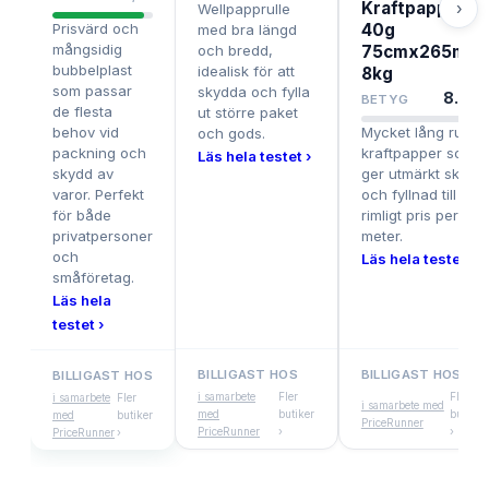
Kraftpapper
›
Wellpapprulle
Prisvärd och
40g
med bra längd
mångsidig
och bredd,
75cmx265m
bubbelplast
idealisk för att
8kg
som passar
skydda och fylla
8.5
/1
BETYG
de flesta
ut större paket
behov vid
Mycket lång rulle
och gods.
packning och
kraftpapper som
Läs hela testet ›
skydd av
ger utmärkt skydd
varor. Perfekt
och fyllnad till ett
för både
rimligt pris per
privatpersoner
meter.
och
Läs hela testet ›
småföretag.
Läs hela
testet ›
BILLIGAST HOS
BILLIGAST HOS
BILLIGAST HOS
i samarbete
Fler
Fler
i samarbete
Fler
i samarbete med
med
butiker
butiker
med
butiker
PriceRunner
PriceRunner
›
›
PriceRunner
›