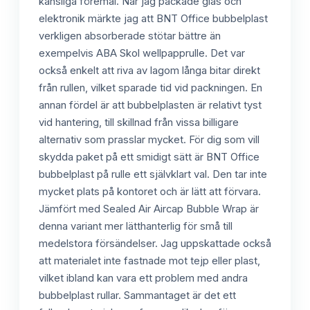
känsliga föremål. När jag packade glas och
elektronik märkte jag att BNT Office bubbelplast
verkligen absorberade stötar bättre än
exempelvis ABA Skol wellpapprulle. Det var
också enkelt att riva av lagom långa bitar direkt
från rullen, vilket sparade tid vid packningen. En
annan fördel är att bubbelplasten är relativt tyst
vid hantering, till skillnad från vissa billigare
alternativ som prasslar mycket. För dig som vill
skydda paket på ett smidigt sätt är BNT Office
bubbelplast på rulle ett självklart val. Den tar inte
mycket plats på kontoret och är lätt att förvara.
Jämfört med Sealed Air Aircap Bubble Wrap är
denna variant mer lätthanterlig för små till
medelstora försändelser. Jag uppskattade också
att materialet inte fastnade mot tejp eller plast,
vilket ibland kan vara ett problem med andra
bubbelplast rullar. Sammantaget är det ett