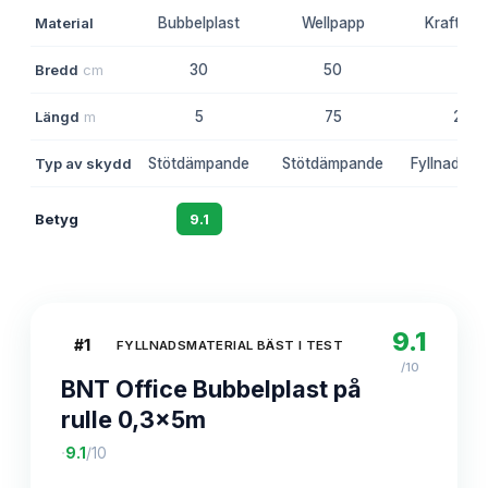
Material
Bubbelplast
Wellpapp
Kraftpap
Bredd
cm
30
50
75
Längd
m
5
75
265
Typ av skydd
Stötdämpande
Stötdämpande
Fyllnad, yt
Betyg
9.1
8.7
8.5
9.1
#
1
FYLLNADSMATERIAL BÄST I TEST
/10
BNT Office Bubbelplast på
rulle 0,3x5m
·
9.1
/10