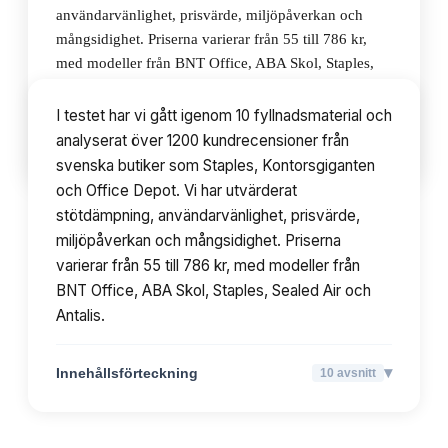
användarvänlighet, prisvärde, miljöpåverkan och
mångsidighet. Priserna varierar från 55 till 786 kr,
med modeller från BNT Office, ABA Skol, Staples,
Sealed Air och Antalis.
I testet har vi gått igenom 10 fyllnadsmaterial och
analyserat över 1200 kundrecensioner från
▾
Innehållsförteckning
10
avsnitt
svenska butiker som Staples, Kontorsgiganten
och Office Depot. Vi har utvärderat
stötdämpning, användarvänlighet, prisvärde,
miljöpåverkan och mångsidighet. Priserna
varierar från 55 till 786 kr, med modeller från
BNT Office, ABA Skol, Staples, Sealed Air och
Antalis.
▾
Innehållsförteckning
10
avsnitt