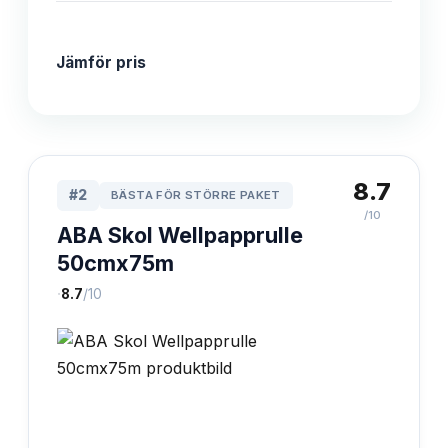
Jämför pris
8.7
#
2
BÄSTA FÖR STÖRRE PAKET
/10
ABA Skol Wellpapprulle
50cmx75m
·
8.7
/10