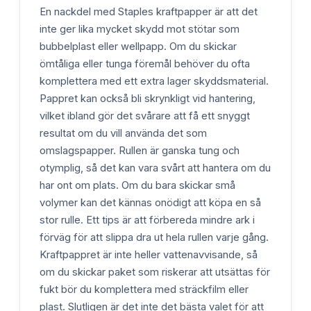
En nackdel med Staples kraftpapper är att det
inte ger lika mycket skydd mot stötar som
bubbelplast eller wellpapp. Om du skickar
ömtåliga eller tunga föremål behöver du ofta
komplettera med ett extra lager skyddsmaterial.
Pappret kan också bli skrynkligt vid hantering,
vilket ibland gör det svårare att få ett snyggt
resultat om du vill använda det som
omslagspapper. Rullen är ganska tung och
otymplig, så det kan vara svårt att hantera om du
har ont om plats. Om du bara skickar små
volymer kan det kännas onödigt att köpa en så
stor rulle. Ett tips är att förbereda mindre ark i
förväg för att slippa dra ut hela rullen varje gång.
Kraftpappret är inte heller vattenavvisande, så
om du skickar paket som riskerar att utsättas för
fukt bör du komplettera med sträckfilm eller
plast. Slutligen är det inte det bästa valet för att