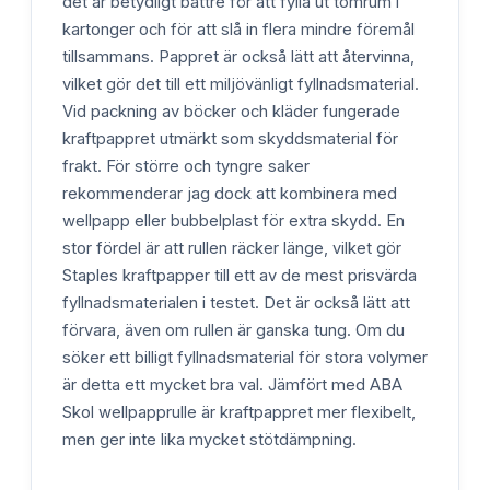
det är betydligt bättre för att fylla ut tomrum i
kartonger och för att slå in flera mindre föremål
tillsammans. Pappret är också lätt att återvinna,
vilket gör det till ett miljövänligt fyllnadsmaterial.
Vid packning av böcker och kläder fungerade
kraftpappret utmärkt som skyddsmaterial för
frakt. För större och tyngre saker
rekommenderar jag dock att kombinera med
wellpapp eller bubbelplast för extra skydd. En
stor fördel är att rullen räcker länge, vilket gör
Staples kraftpapper till ett av de mest prisvärda
fyllnadsmaterialen i testet. Det är också lätt att
förvara, även om rullen är ganska tung. Om du
söker ett billigt fyllnadsmaterial för stora volymer
är detta ett mycket bra val. Jämfört med ABA
Skol wellpapprulle är kraftpappret mer flexibelt,
men ger inte lika mycket stötdämpning.