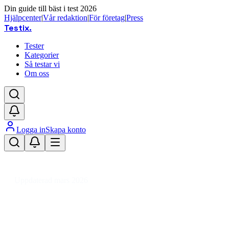
Din guide till bäst i test 2026
Hjälpcenter
|
Vår redaktion
|
För företag
|
Press
Testix
.
Tester
Kategorier
Så testar vi
Om oss
Logga in
Skapa konto
Hem
/
Hemmet
/
Kontorsutrustning
/
Postemballage
/
Förpackningsmaterial
/
Fyllnadsmaterial
Uppdaterad mars 2026
Fyllnadsmaterial bäst i test 2026 –
så väljer du rätt skydd