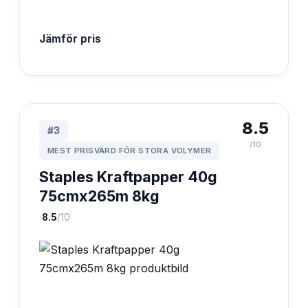
Jämför pris
8.5
#
3
/10
MEST PRISVÄRD FÖR STORA VOLYMER
Staples Kraftpapper 40g
75cmx265m 8kg
·
8.5
/10