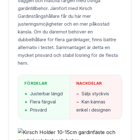
väggen och matcha färgen med övriga
gardintillbehör. Jämfört med Kirsch
Gardinstångshållare får du här mer
justeringsmöjligheter och en mer påkostad
känsla. Om du däremot behöver en
dubbelhållare för flera gardinlager, finns bättre
alternativ i testet. Sammantaget är detta en
mycket prisvärd och stabil lösning för de flesta
hem.
FÖRDELAR
NACKDELAR
+
Justerbar längd
−
Säljs styckvis
+
Flera färgval
−
Kan kännas
+
Prisvärd
enkel i designen