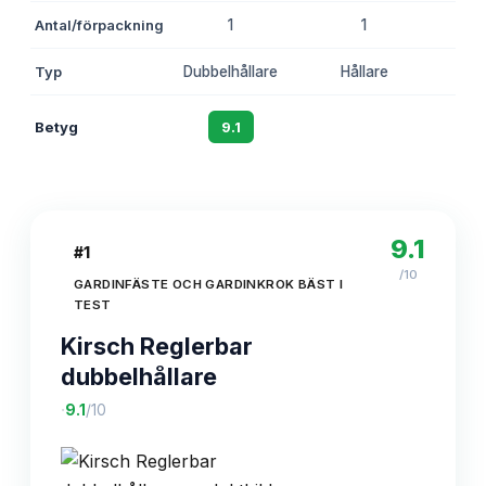
Antal/förpackning
1
1
Typ
Dubbelhållare
Hållare
H
Betyg
9.1
8.7
9.1
#
1
/10
GARDINFÄSTE OCH GARDINKROK BÄST I
TEST
Kirsch Reglerbar
dubbelhållare
·
9.1
/10