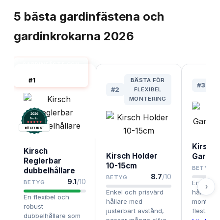
5
bästa
gardinfästena och
gardinkrokarna
2026
GARDINFÄSTE OCH
GARDINKROK BÄST
#
1
BÄSTA FÖR
I TEST
#
3
#
2
FLEXIBEL
MONTERING
2026
.
Testix
BÄST I TEST
Kirsch
Kirsch
Kirsch Holder
Gardin
Reglerbar
10-15cm
BETYG
dubbelhållare
8.7
/10
BETYG
9.1
/10
BETYG
En klassi
›
Enkel och prisvärd
hållare s
En flexibel och
hållare med
montera 
robust
justerbart avstånd,
flesta ga
dubbelhållare som