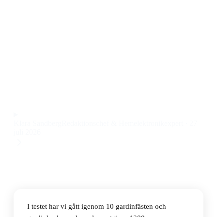
testvinnare för alla fönster
Den bästa gardinfästet och gardinkroken 2026 är
Kirsch Reglerbar dubbelhållare, en robust och flexibel
lösning som passar både tunna och tjocka gardiner.
Priset ligger på 145 kr.
Observera att vi kan få provision via återförsäljarlänkar. Inga
varumärken betalar för våra omdömen.
Klara Sandberg
Redaktionschef & Hemelektronikexpert
·
27
juli 2026
I testet har vi gått igenom 10 gardinfästen och