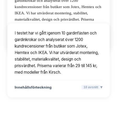
gardinkrokar och analyserat över 1200
kundrecensioner från butiker som Jotex, Hemtex och
IKEA. Vi har utvärderat montering, stabilitet,
materialkvalitet, design och prisvärdhet. Priserna
varierar från 29 till 145 kr, med modeller från Kirsch.
I testet har vi gått igenom 10 gardinfästen och
gardinkrokar och analyserat över 1200
▾
Innehållsförteckning
10
avsnitt
kundrecensioner från butiker som Jotex,
Hemtex och IKEA. Vi har utvärderat montering,
stabilitet, materialkvalitet, design och
prisvärdhet. Priserna varierar från 29 till 145 kr,
med modeller från Kirsch.
▾
Innehållsförteckning
10
avsnitt
TOPPLISTA