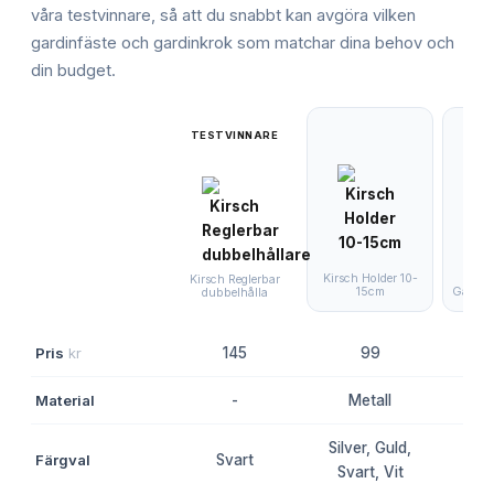
våra testvinnare, så att du snabbt kan avgöra vilken
gardinfäste och gardinkrok
som matchar dina behov och
din budget.
TESTVINNARE
Kirsch Holder 10-
Kirsch Reglerbar
15cm
Gardins
dubbelhålla
Pris
kr
145
99
Material
-
Metall
Silver, Guld,
Färgval
Svart
Sv
Svart, Vit