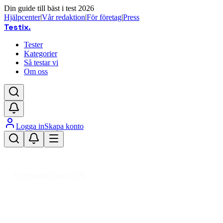
Din guide till bäst i test 2026
Hjälpcenter
|
Vår redaktion
|
För företag
|
Press
Testix
.
Tester
Kategorier
Så testar vi
Om oss
Logga in
Skapa konto
Hem
/
Hemmet
/
Inredning & Möbler
/
Gardiner & Tillbehör
/
Gardintillbehör
/
Gardinfäste och gardinkrok
Uppdaterad mars 2026
Bästa gardinfästen och
gardinkrokar 2026 – våra