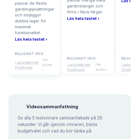
passar många olika
Läs hela 
passar de flesta
gardinstänger och
gardinuppsättningar
finns i flera färger.
och möjliggör
Läs hela testet ›
dubbla lager för
maximal
funktionalitet.
Läs hela testet ›
BILLIGAST HOS
BILLIGAST HOS
BILLIGAS
Fler
i samarbete med
i samarbete med
Fler
i samarbete
butiker
PriceRunner
PriceRunner
butiker ›
PriceRunner
›
Videosammanfattning
Se alla
5
testvinnare sammanfattade på 26
sekunder. Vi går igenom vinnaren, bästa
budgetvalet och vad du bör tänka på.